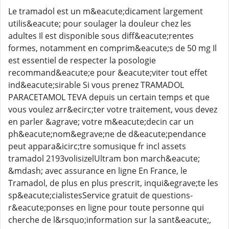
Le tramadol est un m&eacute;dicament largement
utilis&eacute; pour soulager la douleur chez les
adultes Il est disponible sous diff&eacute;rentes
formes, notamment en comprim&eacute;s de 50 mg Il
est essentiel de respecter la posologie
recommand&eacute;e pour &eacute;viter tout effet
ind&eacute;sirable Si vous prenez TRAMADOL
PARACETAMOL TEVA depuis un certain temps et que
vous voulez arr&ecirc;ter votre traitement, vous devez
en parler &agrave; votre m&eacute;decin car un
ph&eacute;nom&egrave;ne de d&eacute;pendance
peut appara&icirc;tre somusique fr incl assets
tramadol 2193volisizelUltram bon march&eacute;
&mdash; avec assurance en ligne En France, le
Tramadol, de plus en plus prescrit, inqui&egrave;te les
sp&eacute;cialistesService gratuit de questions-
r&eacute;ponses en ligne pour toute personne qui
cherche de l&rsquo;information sur la sant&eacute;,