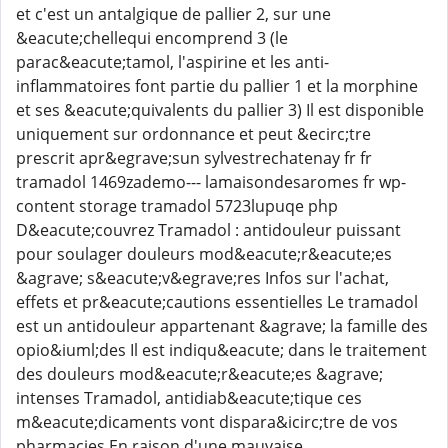
et c'est un antalgique de pallier 2, sur une
&eacute;chellequi encomprend 3 (le
parac&eacute;tamol, l'aspirine et les anti-
inflammatoires font partie du pallier 1 et la morphine
et ses &eacute;quivalents du pallier 3) Il est disponible
uniquement sur ordonnance et peut &ecirc;tre
prescrit apr&egrave;sun sylvestrechatenay fr fr
tramadol 1469zademo--- lamaisondesaromes fr wp-
content storage tramadol 5723lupuqe php
D&eacute;couvrez Tramadol : antidouleur puissant
pour soulager douleurs mod&eacute;r&eacute;es
&agrave; s&eacute;v&egrave;res Infos sur l'achat,
effets et pr&eacute;cautions essentielles Le tramadol
est un antidouleur appartenant &agrave; la famille des
opio&iuml;des Il est indiqu&eacute; dans le traitement
des douleurs mod&eacute;r&eacute;es &agrave;
intenses Tramadol, antidiab&eacute;tique ces
m&eacute;dicaments vont dispara&icirc;tre de vos
pharmacies En raison d'une mauvaise