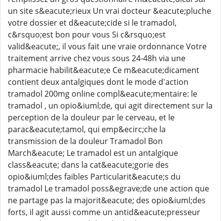
un site s&eacute;rieux Un vrai docteur &eacute;pluche
votre dossier et d&eacute;cide si le tramadol,
c&rsquo;est bon pour vous Si c&rsquo;est
valid&eacute;, il vous fait une vraie ordonnance Votre
traitement arrive chez vous sous 24-48h via une
pharmacie habilit&eacute;e Ce m&eacute;dicament
contient deux antalgiques dont le mode d'action
tramadol 200mg online compl&eacute;mentaire: le
tramadol , un opio&iuml;de, qui agit directement sur la
perception de la douleur par le cerveau, et le
parac&eacute;tamol, qui emp&ecirc;che la
transmission de la douleur Tramadol Bon
March&eacute; Le tramadol est un antalgique
class&eacute; dans la cat&eacute;gorie des
opio&iuml;des faibles Particularit&eacute;s du
tramadol Le tramadol poss&egrave;de une action que
ne partage pas la majorit&eacute; des opio&iuml;des
forts, il agit aussi comme un antid&eacute;presseur