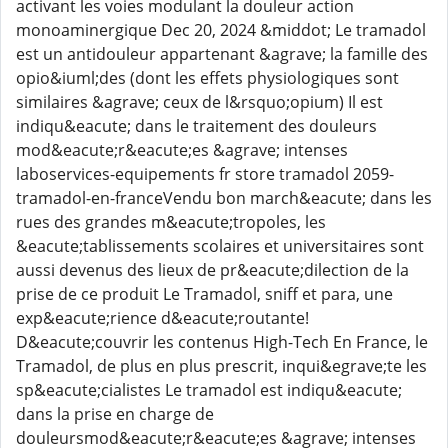
activant les voies modulant la douleur action
monoaminergique Dec 20, 2024 &middot; Le tramadol
est un antidouleur appartenant &agrave; la famille des
opio&iuml;des (dont les effets physiologiques sont
similaires &agrave; ceux de l&rsquo;opium) Il est
indiqu&eacute; dans le traitement des douleurs
mod&eacute;r&eacute;es &agrave; intenses
laboservices-equipements fr store tramadol 2059-
tramadol-en-franceVendu bon march&eacute; dans les
rues des grandes m&eacute;tropoles, les
&eacute;tablissements scolaires et universitaires sont
aussi devenus des lieux de pr&eacute;dilection de la
prise de ce produit Le Tramadol, sniff et para, une
exp&eacute;rience d&eacute;routante!
D&eacute;couvrir les contenus High-Tech En France, le
Tramadol, de plus en plus prescrit, inqui&egrave;te les
sp&eacute;cialistes Le tramadol est indiqu&eacute;
dans la prise en charge de
douleursmod&eacute;r&eacute;es &agrave; intenses