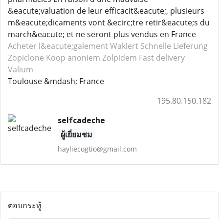
&eacute;valuation de leur efficacit&eacute;, plusieurs
m&eacute;dicaments vont &ecirc;tre retir&eacute;s du
march&eacute; et ne seront plus vendus en France
Acheter l&eacute;galement Waklert
Schnelle Lieferung
Zopiclone
Koop anoniem Zolpidem
Fast delivery
Valium
Toulouse &mdash; France
195.80.150.182
selfcadeche
ผู้เยี่ยมชม
hayliecogtio@gmail.com
ตอบกระทู้