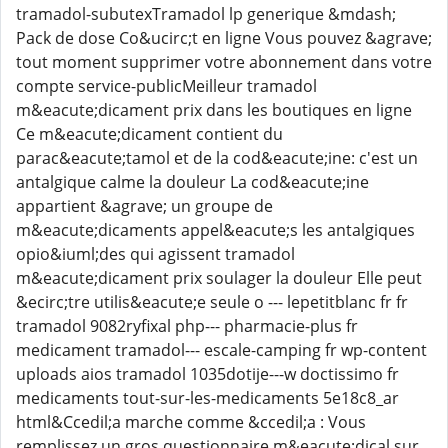
tramadol-subutexTramadol lp generique &mdash;
Pack de dose Co&ucirc;t en ligne Vous pouvez &agrave;
tout moment supprimer votre abonnement dans votre
compte service-publicMeilleur tramadol
m&eacute;dicament prix dans les boutiques en ligne
Ce m&eacute;dicament contient du
parac&eacute;tamol et de la cod&eacute;ine: c'est un
antalgique calme la douleur La cod&eacute;ine
appartient &agrave; un groupe de
m&eacute;dicaments appel&eacute;s les antalgiques
opio&iuml;des qui agissent tramadol
m&eacute;dicament prix soulager la douleur Elle peut
&ecirc;tre utilis&eacute;e seule o --- lepetitblanc fr fr
tramadol 9082ryfixal php--- pharmacie-plus fr
medicament tramadol--- escale-camping fr wp-content
uploads aios tramadol 1035dotije---w doctissimo fr
medicaments tout-sur-les-medicaments 5e18c8_ar
html&Ccedil;a marche comme &ccedil;a : Vous
remplissez un gros questionnaire m&eacute;dical sur