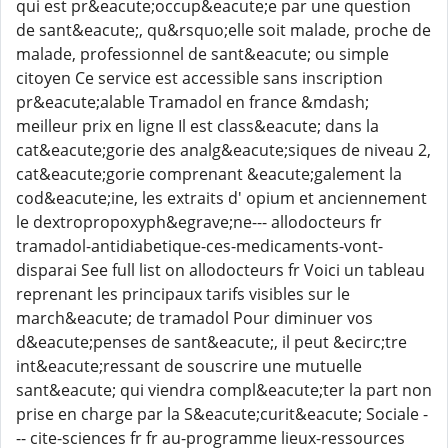
qui est pr&eacute;occup&eacute;e par une question
de sant&eacute;, qu&rsquo;elle soit malade, proche de
malade, professionnel de sant&eacute; ou simple
citoyen Ce service est accessible sans inscription
pr&eacute;alable Tramadol en france &mdash;
meilleur prix en ligne Il est class&eacute; dans la
cat&eacute;gorie des analg&eacute;siques de niveau 2,
cat&eacute;gorie comprenant &eacute;galement la
cod&eacute;ine, les extraits d' opium et anciennement
le dextropropoxyph&egrave;ne--- allodocteurs fr
tramadol-antidiabetique-ces-medicaments-vont-
disparai See full list on allodocteurs fr Voici un tableau
reprenant les principaux tarifs visibles sur le
march&eacute; de tramadol Pour diminuer vos
d&eacute;penses de sant&eacute;, il peut &ecirc;tre
int&eacute;ressant de souscrire une mutuelle
sant&eacute; qui viendra compl&eacute;ter la part non
prise en charge par la S&eacute;curit&eacute; Sociale -
-- cite-sciences fr fr au-programme lieux-ressources