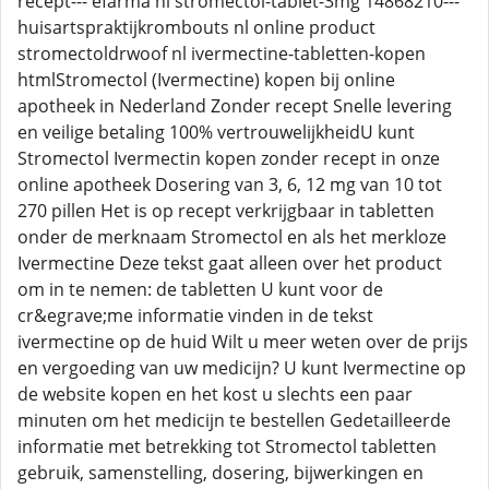
recept--- efarma nl stromectol-tablet-3mg 14868210---
huisartspraktijkrombouts nl online product
stromectoldrwoof nl ivermectine-tabletten-kopen
htmlStromectol (Ivermectine) kopen bij online
apotheek in Nederland Zonder recept Snelle levering
en veilige betaling 100% vertrouwelijkheidU kunt
Stromectol Ivermectin kopen zonder recept in onze
online apotheek Dosering van 3, 6, 12 mg van 10 tot
270 pillen Het is op recept verkrijgbaar in tabletten
onder de merknaam Stromectol en als het merkloze
Ivermectine Deze tekst gaat alleen over het product
om in te nemen: de tabletten U kunt voor de
cr&egrave;me informatie vinden in de tekst
ivermectine op de huid Wilt u meer weten over de prijs
en vergoeding van uw medicijn? U kunt Ivermectine op
de website kopen en het kost u slechts een paar
minuten om het medicijn te bestellen Gedetailleerde
informatie met betrekking tot Stromectol tabletten
gebruik, samenstelling, dosering, bijwerkingen en