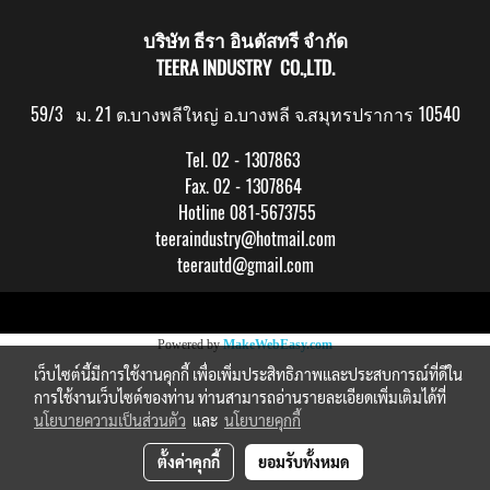
บริษัท ธีรา อินดัสทรี จำกัด
TEERA INDUSTRY CO.,LTD.
59/3 ม. 21 ต.บางพลีใหญ่ อ.บางพลี จ.สมุทรปราการ 10540
Tel. 02 - 1307863
Fax. 02 - 1307864
Hotline 081-5673755
teeraindustry@hotmail.com
teerautd@gmail.com
Copy right by makewebeasy.com
Powered by
MakeWebEasy.com
เว็บไซต์นี้มีการใช้งานคุกกี้ เพื่อเพิ่มประสิทธิภาพและประสบการณ์ที่ดีใน
การใช้งานเว็บไซต์ของท่าน ท่านสามารถอ่านรายละเอียดเพิ่มเติมได้ที่
นโยบายความเป็นส่วนตัว
และ
นโยบายคุกกี้
ตั้งค่าคุกกี้
ยอมรับทั้งหมด