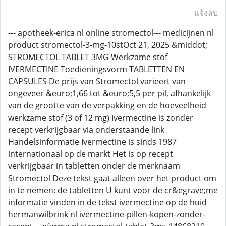
แจ้งลบ
--- apotheek-erica nl online stromectol--- medicijnen nl
product stromectol-3-mg-10stOct 21, 2025 &middot;
STROMECTOL TABLET 3MG Werkzame stof
IVERMECTINE Toedieningsvorm TABLETTEN EN
CAPSULES De prijs van Stromectol varieert van
ongeveer &euro;1,66 tot &euro;5,5 per pil, afhankelijk
van de grootte van de verpakking en de hoeveelheid
werkzame stof (3 of 12 mg) Ivermectine is zonder
recept verkrijgbaar via onderstaande link
Handelsinformatie Ivermectine is sinds 1987
internationaal op de markt Het is op recept
verkrijgbaar in tabletten onder de merknaam
Stromectol Deze tekst gaat alleen over het product om
in te nemen: de tabletten U kunt voor de cr&egrave;me
informatie vinden in de tekst ivermectine op de huid
hermanwilbrink nl ivermectine-pillen-kopen-zonder-