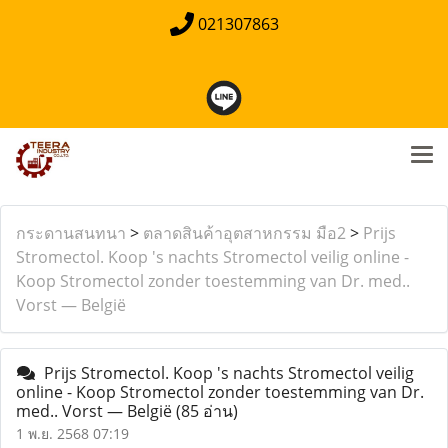
021307863
กระดานสนทนา
>
ตลาดสินค้าอุตสาหกรรม มือ2
>
Prijs
Stromectol. Koop 's nachts Stromectol veilig online -
Koop Stromectol zonder toestemming van Dr. med..
Vorst — België
Prijs Stromectol. Koop 's nachts Stromectol veilig
online - Koop Stromectol zonder toestemming van Dr.
med.. Vorst — België
(85 อ่าน)
1 พ.ย. 2568 07:19