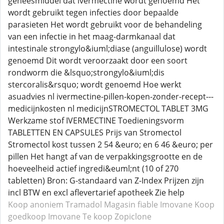
geneesmiddel dat ivermectine wordt genoemd Het
wordt gebruikt tegen infecties door bepaalde
parasieten Het wordt gebruikt voor de behandeling
van een infectie in het maag-darmkanaal dat
intestinale strongylo&iuml;diase (anguillulose) wordt
genoemd Dit wordt veroorzaakt door een soort
rondworm die &lsquo;strongylo&iuml;dis
stercoralis&rsquo; wordt genoemd Hoe werkt
asuadvies nl ivermectine-pillen-kopen-zonder-recept---
medicijnkosten nl medicijnSTROMECTOL TABLET 3MG
Werkzame stof IVERMECTINE Toedieningsvorm
TABLETTEN EN CAPSULES Prijs van Stromectol
Stromectol kost tussen 2 54 &euro; en 6 46 &euro; per
pillen Het hangt af van de verpakkingsgrootte en de
hoeveelheid actief ingredi&euml;nt (10 of 270
tabletten) Bron: G-standaard van Z-Index Prijzen zijn
incl BTW en excl aflevertarief apotheek Zie help
Koop anoniem Tramadol
Magasin fiable Imovane
Koop
goedkoop Imovane
Te koop Zopiclone