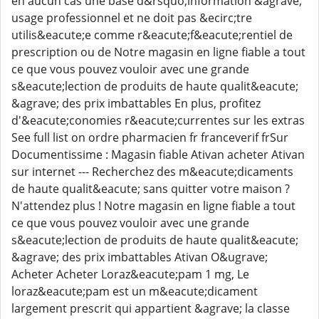
en aucun cas une base d&rsquo;information &agrave;
usage professionnel et ne doit pas &ecirc;tre
utilis&eacute;e comme r&eacute;f&eacute;rentiel de
prescription ou de Notre magasin en ligne fiable a tout
ce que vous pouvez vouloir avec une grande
s&eacute;lection de produits de haute qualit&eacute;
&agrave; des prix imbattables En plus, profitez
d'&eacute;conomies r&eacute;currentes sur les extras
See full list on ordre pharmacien fr franceverif frSur
Documentissime : Magasin fiable Ativan acheter Ativan
sur internet --- Recherchez des m&eacute;dicaments
de haute qualit&eacute; sans quitter votre maison ?
N'attendez plus ! Notre magasin en ligne fiable a tout
ce que vous pouvez vouloir avec une grande
s&eacute;lection de produits de haute qualit&eacute;
&agrave; des prix imbattables Ativan O&ugrave;
Acheter Acheter Loraz&eacute;pam 1 mg, Le
loraz&eacute;pam est un m&eacute;dicament
largement prescrit qui appartient &agrave; la classe