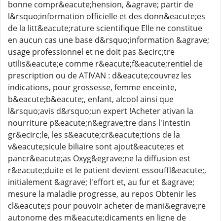
bonne compr&eacute;hension, &agrave; partir de
l&rsquo;information officielle et des donn&eacute;es
de la litt&eacute;rature scientifique Elle ne constitue
en aucun cas une base d&rsquo;information &agrave;
usage professionnel et ne doit pas &ecirc;tre
utilis&eacute;e comme r&eacute;f&eacute;rentiel de
prescription ou de ATIVAN : d&eacute;couvrez les
indications, pour grossesse, femme enceinte,
b&eacute;b&eacute;, enfant, alcool ainsi que
l&rsquo;avis d&rsquo;un expert !Acheter ativan la
nourriture p&eacute;n&egrave;tre dans l'intestin
gr&ecirc;le, les s&eacute;cr&eacute;tions de la
v&eacute;sicule biliaire sont ajout&eacute;es et
pancr&eacute;as Oxyg&egrave;ne la diffusion est
r&eacute;duite et le patient devient essouffl&eacute;,
initialement &agrave; l'effort et, au fur et &agrave;
mesure la maladie progresse, au repos Obtenir les
cl&eacute;s pour pouvoir acheter de mani&egrave;re
autonome des m&eacute;dicaments en ligne de