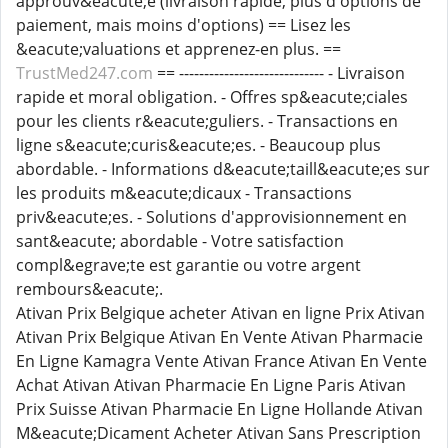
approuv&eacute;e (livraison rapide, plus d'options de
paiement, mais moins d'options) == Lisez les
&eacute;valuations et apprenez-en plus. ==
TrustMed247.com
== ----------------------------- - Livraison
rapide et moral obligation. - Offres sp&eacute;ciales
pour les clients r&eacute;guliers. - Transactions en
ligne s&eacute;curis&eacute;es. - Beaucoup plus
abordable. - Informations d&eacute;taill&eacute;es sur
les produits m&eacute;dicaux - Transactions
priv&eacute;es. - Solutions d'approvisionnement en
sant&eacute; abordable - Votre satisfaction
compl&egrave;te est garantie ou votre argent
rembours&eacute;.
Ativan Prix Belgique acheter Ativan en ligne Prix Ativan
Ativan Prix Belgique Ativan En Vente Ativan Pharmacie
En Ligne Kamagra Vente Ativan France Ativan En Vente
Achat Ativan Ativan Pharmacie En Ligne Paris Ativan
Prix Suisse Ativan Pharmacie En Ligne Hollande Ativan
M&eacute;Dicament Acheter Ativan Sans Prescription