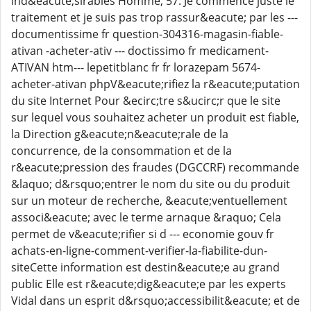
ind&eacute;sirables Homme, 57: Je commence juste le
traitement et je suis pas trop rassur&eacute; par les ---
documentissime fr question-304316-magasin-fiable-
ativan -acheter-ativ --- doctissimo fr medicament-
ATIVAN htm--- lepetitblanc fr fr lorazepam 5674-
acheter-ativan phpV&eacute;rifiez la r&eacute;putation
du site Internet Pour &ecirc;tre s&ucirc;r que le site
sur lequel vous souhaitez acheter un produit est fiable,
la Direction g&eacute;n&eacute;rale de la
concurrence, de la consommation et de la
r&eacute;pression des fraudes (DGCCRF) recommande
&laquo; d&rsquo;entrer le nom du site ou du produit
sur un moteur de recherche, &eacute;ventuellement
associ&eacute; avec le terme arnaque &raquo; Cela
permet de v&eacute;rifier si d --- economie gouv fr
achats-en-ligne-comment-verifier-la-fiabilite-dun-
siteCette information est destin&eacute;e au grand
public Elle est r&eacute;dig&eacute;e par les experts
Vidal dans un esprit d&rsquo;accessibilit&eacute; et de