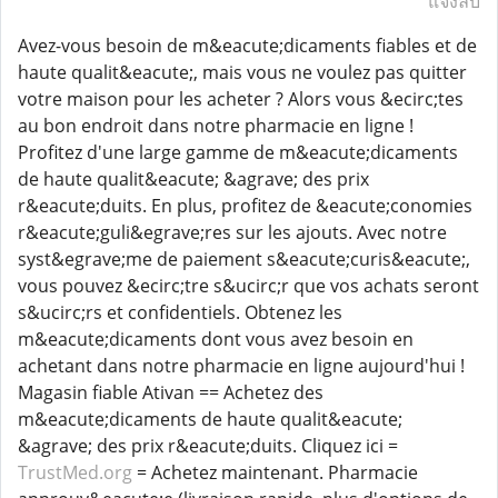
แจ้งลบ
Avez-vous besoin de m&eacute;dicaments fiables et de
haute qualit&eacute;, mais vous ne voulez pas quitter
votre maison pour les acheter ? Alors vous &ecirc;tes
au bon endroit dans notre pharmacie en ligne !
Profitez d'une large gamme de m&eacute;dicaments
de haute qualit&eacute; &agrave; des prix
r&eacute;duits. En plus, profitez de &eacute;conomies
r&eacute;guli&egrave;res sur les ajouts. Avec notre
syst&egrave;me de paiement s&eacute;curis&eacute;,
vous pouvez &ecirc;tre s&ucirc;r que vos achats seront
s&ucirc;rs et confidentiels. Obtenez les
m&eacute;dicaments dont vous avez besoin en
achetant dans notre pharmacie en ligne aujourd'hui !
Magasin fiable Ativan == Achetez des
m&eacute;dicaments de haute qualit&eacute;
&agrave; des prix r&eacute;duits. Cliquez ici =
TrustMed.org
= Achetez maintenant. Pharmacie