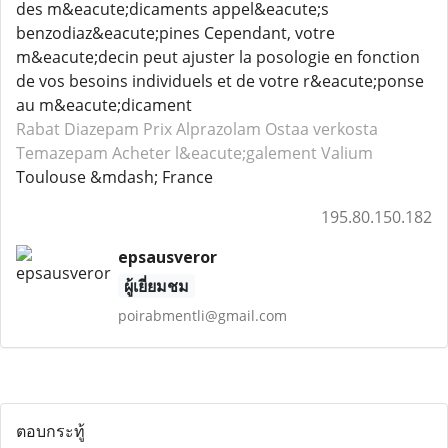
des m&eacute;dicaments appel&eacute;s
benzodiaz&eacute;pines Cependant, votre
m&eacute;decin peut ajuster la posologie en fonction
de vos besoins individuels et de votre r&eacute;ponse
au m&eacute;dicament
Rabat Diazepam
Prix Alprazolam
Ostaa verkosta
Temazepam
Acheter l&eacute;galement Valium
Toulouse &mdash; France
195.80.150.182
epsausveror
ผู้เยี่ยมชม
poirabmentli@gmail.com
ตอบกระทู้