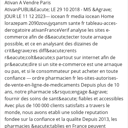
Ativan A Vendre Paris
AtivanPUBLI&Eacute; LE 29 10 2018 - MIS &Agrave;
JOUR LE 11 12 2023--- iocean fr media iocean Home
lorazepam 2090zovujyqansm sante fr tableau-acces-
derogatoire ativanFranceVerif analyse les sites e-
commerce afin de d&eacute;tecter toute arnaque
possible, et ce en analysant des dizaines de
crit&egrave;res diff&eacute;rents
r&eacute;colt&eacute;s partout sur internet afin de
pr&eacute;dire si un site e-commerce est une arnaque
ou pas, et si le consommateur peut acheter en toute
confiance --- ordre pharmacien fr les-sites-autorises-
de-vente-en-ligne-de-medicaments Depuis plus de 10
ans, notre pharmacie s&rsquo;engage &agrave;
fournir des soins de sant&eacute; fiables et accessibles
Avec plus de 100 000 clients satisfaits a travers le
monde, nous avons etabli une solide reputation
fondee sur la confiance et la qualite Depuis 2013, les
pharmacies &eacute;tablies en France peuvent