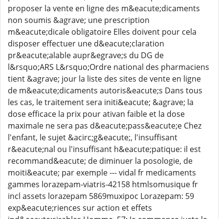
proposer la vente en ligne des m&eacute;dicaments
non soumis &agrave; une prescription
m&eacute;dicale obligatoire Elles doivent pour cela
disposer effectuer une d&eacute;claration
pr&eacute;alable aupr&egrave;s du DG de
l&rsquo;ARS L&rsquo;Ordre national des pharmaciens
tient &agrave; jour la liste des sites de vente en ligne
de m&eacute;dicaments autoris&eacute;s Dans tous
les cas, le traitement sera initi&eacute; &agrave; la
dose efficace la prix pour ativan faible et la dose
maximale ne sera pas d&eacute;pass&eacute;e Chez
l'enfant, le sujet &acirc;g&eacute;, l'insuffisant
r&eacute;nal ou l'insuffisant h&eacute;patique: il est
recommand&eacute; de diminuer la posologie, de
moiti&eacute; par exemple --- vidal fr medicaments
gammes lorazepam-viatris-42158 htmlsomusique fr
incl assets lorazepam 5869muxipoc Lorazepam: 59
exp&eacute;riences sur action et effets