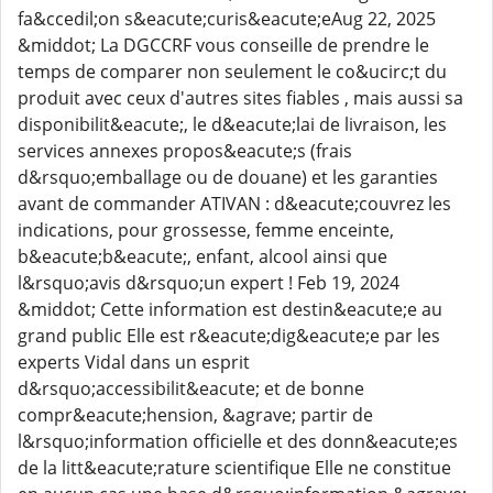
fa&ccedil;on s&eacute;curis&eacute;eAug 22, 2025
&middot; La DGCCRF vous conseille de prendre le
temps de comparer non seulement le co&ucirc;t du
produit avec ceux d'autres sites fiables , mais aussi sa
disponibilit&eacute;, le d&eacute;lai de livraison, les
services annexes propos&eacute;s (frais
d&rsquo;emballage ou de douane) et les garanties
avant de commander ATIVAN : d&eacute;couvrez les
indications, pour grossesse, femme enceinte,
b&eacute;b&eacute;, enfant, alcool ainsi que
l&rsquo;avis d&rsquo;un expert ! Feb 19, 2024
&middot; Cette information est destin&eacute;e au
grand public Elle est r&eacute;dig&eacute;e par les
experts Vidal dans un esprit
d&rsquo;accessibilit&eacute; et de bonne
compr&eacute;hension, &agrave; partir de
l&rsquo;information officielle et des donn&eacute;es
de la litt&eacute;rature scientifique Elle ne constitue