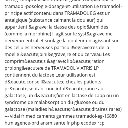
tramadol-posologie-dosage-et-utilisation Le tramadol -
principe actif contenu dans TRAMADOL EG est un
antalgique (substance calmant la douleur) qui
appartient &agrave; la classe des opio&iuml;des
(comme la morphine) Il agit sur le syst&egrave;me
nerveux central et soulage la douleur en agissant sur
des cellules nerveuses particuli&egrave;res de la
moelle &eacute;pini&egrave;re et du cerveau Les
comprim&eacute;s &agrave; lib&eacute;ration
prolong&eacute;e de TRAMADOL VIATRIS LP
contiennent du lactose Leur utilisation est
d&eacute;conseill&eacute;e chez les patients
pr&eacute;sentant une intol&eacute;rance au
galactose, un d&eacute;ficit en lactase de Lapp ou un
syndrome de malabsorption du glucose ou du
galactose (maladies h&eacute;r&eacute;ditaires rares)
--- vidal fr medicaments gammes tramadol-eg-16880
htmlagence-prd ansm sante fr php ecodex rcp