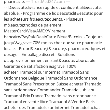
pharmacie. ==
TrustMed247.com
== ----------------------------
- - D&eacute;livrance rapide et confidentialit&eacute;
absolue. - Programme de fid&eacute;lit&eacute; pour
les acheteurs fr&eacute;quents. - Plusieurs
m&eacute;thodes de paiement :
MasterCard/Visa/AMEX/Virement
bancaire/PayPal/iDeal/Carte Bleue/Bitcoin. - Toujours
jusqu'&agrave; 70% moins cher que votre pharmacie
locale. - Propri&eacute;t&eacute;s pharmaceutiques et
dosage. - Emballage discret - Solutions
d'approvisionnement en sant&eacute; abordable -
Garantie de satisfaction &agrave; 100%
acheter Tramadol sur internet Tramadol Sans
Ordonnance Belgique Tramadol Sans Ordonnance
Tramadol Sans Prescription Suisse acheter Tramadol
sans ordonnance Commander Tramadol Jubilant
Tramadol Prix France Tramadol sans ordonnance
Tramadol en vente libre Tramadol A Vendre Paris
acheter des Tramadols sur internet Tramadol achat