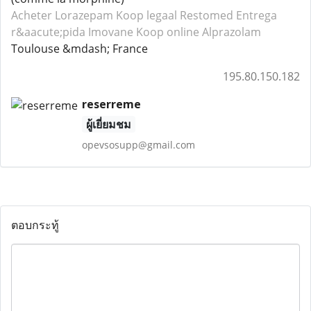
Acheter Lorazepam
Koop legaal Restomed
Entrega
r&aacute;pida Imovane
Koop online Alprazolam
Toulouse &mdash; France
195.80.150.182
reserreme
ผู้เยี่ยมชม
opevsosupp@gmail.com
ตอบกระทู้