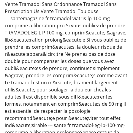
Vente Tramadol Sans Ordonnance Tramadol Sans
Prescription Us Vente Tramadol Toulouse
--- santemagazine fr tramadol-viatris-lp-100-mg-
comprime-a-liberation-pro Si vous oubliez de prendre
TRAMADOL EG L P 100 mg, comprim&eacute; &agrave;
lib&eacute;ration prolong&eacute;e Si vous oubliez de
prendre les comprim&eacute;s, la douleur risque de
r&eacute;appara&icirc;tre Ne prenez pas de dose
double pour compenser les doses que vous avez
oubli&eacute;es de prendre, continuez simplement
&agrave; prendre les comprim&eacute;s comme avant
Le tramadol est un m&eacute;dicament largement
utilis&eacute; pour soulager la douleur chez les
adultes Il est disponible sous diff&eacute;rentes
formes, notamment en comprim&eacute;s de 50 mg Il
est essentiel de respecter la posologie
recommand&eacute;e pour &eacute;viter tout effet
ind&eacute;sirable --- sante fr tramadol-eg-lp-100-mg-
comprime-a-liberation-prolongeeService gratuit de