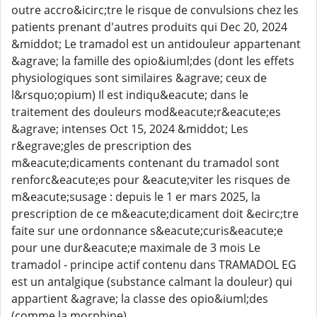
outre accro&icirc;tre le risque de convulsions chez les
patients prenant d'autres produits qui Dec 20, 2024
&middot; Le tramadol est un antidouleur appartenant
&agrave; la famille des opio&iuml;des (dont les effets
physiologiques sont similaires &agrave; ceux de
l&rsquo;opium) Il est indiqu&eacute; dans le
traitement des douleurs mod&eacute;r&eacute;es
&agrave; intenses Oct 15, 2024 &middot; Les
r&egrave;gles de prescription des
m&eacute;dicaments contenant du tramadol sont
renforc&eacute;es pour &eacute;viter les risques de
m&eacute;susage : depuis le 1 er mars 2025, la
prescription de ce m&eacute;dicament doit &ecirc;tre
faite sur une ordonnance s&eacute;curis&eacute;e
pour une dur&eacute;e maximale de 3 mois Le
tramadol - principe actif contenu dans TRAMADOL EG
est un antalgique (substance calmant la douleur) qui
appartient &agrave; la classe des opio&iuml;des
(comme la morphine)