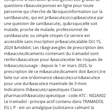
questions-r&eacute;ponses en ligne pour toute
personne qui cherche de l&rsquo;information sur la
sant&eacute;, qui est pr&eacute;occup&eacute;e par
une question de sant&eacute;, qu&rsquo;elle soit
malade, proche de malade, professionnel de
sant&eacute; ou simple citoyen Ce service est
accessible sans inscription pr&eacute;alable Oct 15,
2024 &middot; Les r&egrave;gles de prescription des
m&eacute;dicaments contenant du tramadol sont
renforc&eacute;es pour &eacute;viter les risques de
m&eacute;susage : depuis le 1 er mars 2025, la
prescription de ce m&eacute;dicament doit &ecirc;tre
faite sur une ordonnance s&eacute;curis&eacute;e
pour une dur&eacute;e maximale de 3 mois
Indications th&eacute;rapeutiques Classe
pharmacoth&eacute;rapeutique - code ATC : N02AX02
Le tramadol - principe actif contenu dans TRAMADOL
EG L P - est un antalgique (substance calmant la