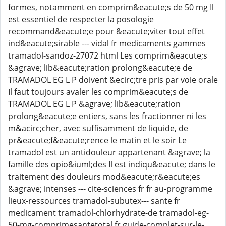
formes, notamment en comprim&eacute;s de 50 mg Il
est essentiel de respecter la posologie
recommand&eacute;e pour &eacute;viter tout effet
ind&eacute;sirable --- vidal fr medicaments gammes
tramadol-sandoz-27072 html Les comprim&eacute;s
&agrave; lib&eacute;ration prolong&eacute;e de
TRAMADOL EG L P doivent &ecirc;tre pris par voie orale
Il faut toujours avaler les comprim&eacute;s de
TRAMADOL EG L P &agrave; lib&eacute;ration
prolong&eacute;e entiers, sans les fractionner ni les
m&acirc;cher, avec suffisamment de liquide, de
pr&eacute;f&eacute;rence le matin et le soir Le
tramadol est un antidouleur appartenant &agrave; la
famille des opio&iuml;des Il est indiqu&eacute; dans le
traitement des douleurs mod&eacute;r&eacute;es
&agrave; intenses --- cite-sciences fr fr au-programme
lieux-ressources tramadol-subutex--- sante fr
medicament tramadol-chlorhydrate-de tramadol-eg-
50-mg-comprimesantetotal fr guide-complet-sur-le-