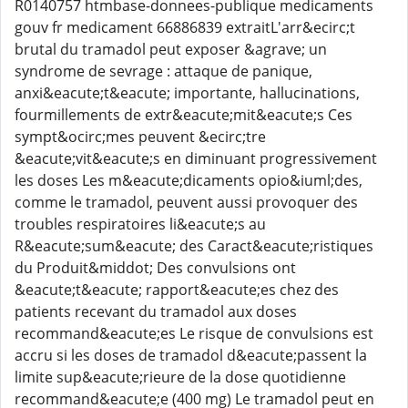
R0140757 htmbase-donnees-publique medicaments
gouv fr medicament 66886839 extraitL'arr&ecirc;t
brutal du tramadol peut exposer &agrave; un
syndrome de sevrage : attaque de panique,
anxi&eacute;t&eacute; importante, hallucinations,
fourmillements de extr&eacute;mit&eacute;s Ces
sympt&ocirc;mes peuvent &ecirc;tre
&eacute;vit&eacute;s en diminuant progressivement
les doses Les m&eacute;dicaments opio&iuml;des,
comme le tramadol, peuvent aussi provoquer des
troubles respiratoires li&eacute;s au
R&eacute;sum&eacute; des Caract&eacute;ristiques
du Produit&middot; Des convulsions ont
&eacute;t&eacute; rapport&eacute;es chez des
patients recevant du tramadol aux doses
recommand&eacute;es Le risque de convulsions est
accru si les doses de tramadol d&eacute;passent la
limite sup&eacute;rieure de la dose quotidienne
recommand&eacute;e (400 mg) Le tramadol peut en