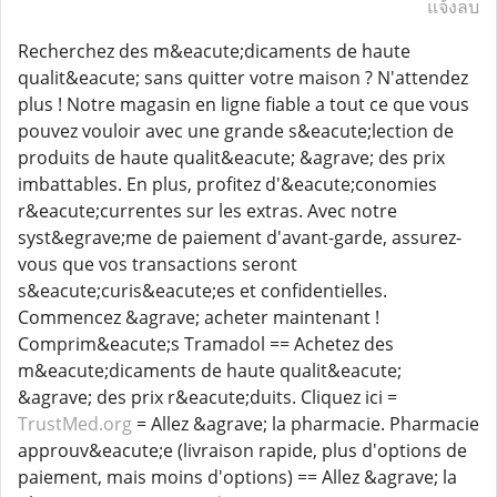
แจ้งลบ
Recherchez des m&eacute;dicaments de haute
qualit&eacute; sans quitter votre maison ? N'attendez
plus ! Notre magasin en ligne fiable a tout ce que vous
pouvez vouloir avec une grande s&eacute;lection de
produits de haute qualit&eacute; &agrave; des prix
imbattables. En plus, profitez d'&eacute;conomies
r&eacute;currentes sur les extras. Avec notre
syst&egrave;me de paiement d'avant-garde, assurez-
vous que vos transactions seront
s&eacute;curis&eacute;es et confidentielles.
Commencez &agrave; acheter maintenant !
Comprim&eacute;s Tramadol == Achetez des
m&eacute;dicaments de haute qualit&eacute;
&agrave; des prix r&eacute;duits. Cliquez ici =
TrustMed.org
= Allez &agrave; la pharmacie. Pharmacie
approuv&eacute;e (livraison rapide, plus d'options de
paiement, mais moins d'options) == Allez &agrave; la