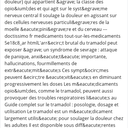
douleur) qui appartient &agrave; la classe des
opio&iuml;des et qui agit sur le syst&egrave;me
nerveux central Il soulage la douleur en agissant sur
des cellules nerveuses particuli&egrave;res de la
moelle &eacute;pini&egrave;re et du cerveau ---
doctissimo fr medicaments tout-sur-les-medicaments
5e18c8_ar htmlL'arr&ecirc;t brutal du tramadol peut
exposer &agrave; un syndrome de sevrage : attaque
de panique, anxi&eacute;t&eacute; importante,
hallucinations, fourmillements de
extr&eacute;mit&eacute;s Ces sympt&ocirc;mes
peuvent &ecirc;tre &eacute;vit&eacute;s en diminuant
progressivement les doses Les m&eacute;dicaments
opio&iuml;des, comme le tramadol, peuvent aussi
provoquer des troubles respiratoires li&eacute;s au
Guide complet sur le tramadol : posologie, dosage et
utilisation Le tramadol est un m&eacute;dicament
largement utilis&eacute; pour soulager la douleur chez
les adultes Il est disponible sous diff&eacute;rentes