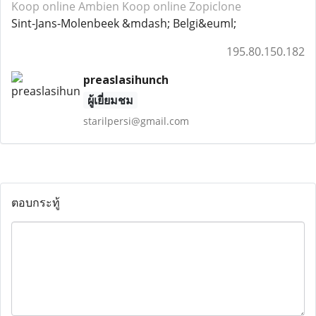
Koop online Ambien
Koop online Zopiclone
Sint-Jans-Molenbeek &mdash; Belgi&euml;
195.80.150.182
preaslasihunch
ผู้เยี่ยมชม
starilpersi@gmail.com
ตอบกระทู้