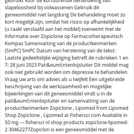
gebruikt voor de kortdurende behandeling van
slapeloosheid bij volwassenen Gebruik dit
geneesmiddel niet langdurig De behandeling moet zo
kort mogelijk zijn, omdat het risico op afhankelijkheid
(u raakt verslaafd aan het middel) toeneemt met de
Informatie over Zopiclone op Farmacotherapeutisch
Kompas Samenvatting van de productkenmerken
(SmPC) SmPC Datum van herziening van de tekst:
Laatste gedeeltelijke wijziging betreft de rubrieken 1 en
7: 28 juni 2023 Pati&euml;ntenbijsluiter Dit middel mag
ook niet gebruikt worden om depressie te behandelen
Vraag uw arts om advies als u twijfelt Een uitgebreide
beschrijving van de werkzaamheid en mogelijke
bijwerkingen van dit geneesmiddel vindt u in de
pati&euml;ntenbijsluiter en samenvatting van de
productkenmerken Zopiclone , Lipomed from Lipomed
Shop Zopiclone , Lipomed at Fishersci com Available in
50 mg --- fishersci nl shop products zopiclone-lipomed-
2 30462277Zopiclon is een geneesmiddel met de