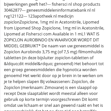
bijwerkingen geeft het?--- fishersci nl shop products
30462877--- geneesmiddeleninformatiebank nl nl
rvg121122--- 123apotheek nl medicijn
zopiclonZopiclone, 1mg ml in Acetonitrile, Lipomed
from Lipomed Shop Zopiclone, 1mg ml in Acetonitrile,
Lipomed at Fishersci com Available in 1 mL1 WAT IS
ZOPICLON AUROBINDO EN WAARVOOR WORDT DIT
MIDDEL GEBRUIKT* De naam van uw geneesmiddel is
Zopiclon Aurobindo 3,75 mg (of 7,5 mg) filmomhulde
tabletten (in deze bijsluiter zopiclon-tabletten of
&ldquo;dit middel&rdquo; genoemd) Het behoort tot
een groep geneesmiddelen die hypnotica worden
genoemd Het werkt door op je brein in te werken om
je te helpen slapen Bij volwassenen: Zopiclon, de
Zopiclon (merknaam: Zimovane) is een slaappil op
recept Deze slaaptablet wordt meestal alleen voor
gebruik op korte termijn voorgeschreven Dit komt
omdat uw lichaam er snel aan gewend raakt en het is