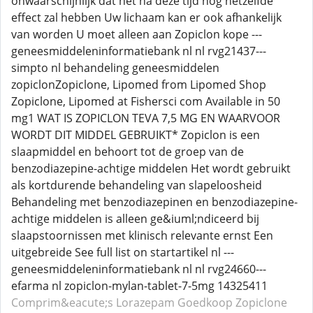
onwaarschijnlijk dat het na deze tijd nog hetzelfde
effect zal hebben Uw lichaam kan er ook afhankelijk
van worden U moet alleen aan Zopiclon kope ---
geneesmiddeleninformatiebank nl nl rvg21437---
simpto nl behandeling geneesmiddelen
zopiclonZopiclone, Lipomed from Lipomed Shop
Zopiclone, Lipomed at Fishersci com Available in 50
mg1 WAT IS ZOPICLON TEVA 7,5 MG EN WAARVOOR
WORDT DIT MIDDEL GEBRUIKT* Zopiclon is een
slaapmiddel en behoort tot de groep van de
benzodiazepine-achtige middelen Het wordt gebruikt
als kortdurende behandeling van slapeloosheid
Behandeling met benzodiazepinen en benzodiazepine-
achtige middelen is alleen ge&iuml;ndiceerd bij
slaapstoornissen met klinisch relevante ernst Een
uitgebreide See full list on startartikel nl ---
geneesmiddeleninformatiebank nl nl rvg24660---
efarma nl zopiclon-mylan-tablet-7-5mg 14325411
Comprim&eacute;s Lorazepam
Goedkoop Zopiclone