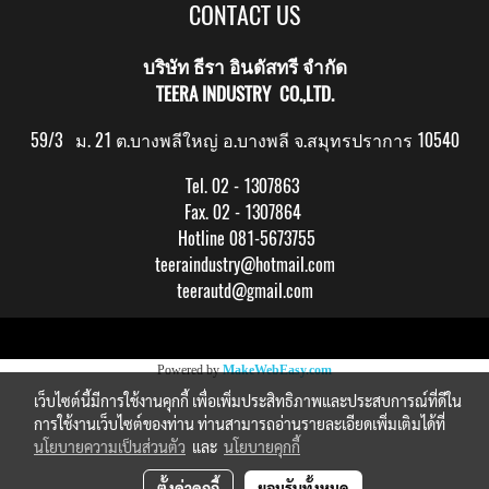
CONTACT US
บริษัท ธีรา อินดัสทรี จำกัด
TEERA INDUSTRY CO.,LTD.
59/3 ม. 21 ต.บางพลีใหญ่ อ.บางพลี จ.สมุทรปราการ 10540
Tel. 02 - 1307863
Fax. 02 - 1307864
Hotline 081-5673755
teeraindustry@hotmail.com
teerautd@gmail.com
Copy right by makewebeasy.com
Powered by
MakeWebEasy.com
เว็บไซต์นี้มีการใช้งานคุกกี้ เพื่อเพิ่มประสิทธิภาพและประสบการณ์ที่ดีใน
การใช้งานเว็บไซต์ของท่าน ท่านสามารถอ่านรายละเอียดเพิ่มเติมได้ที่
นโยบายความเป็นส่วนตัว
และ
นโยบายคุกกี้
ตั้งค่าคุกกี้
ยอมรับทั้งหมด