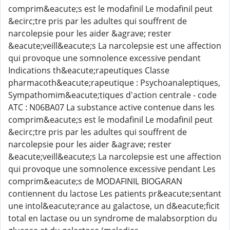
comprim&eacute;s est le modafinil Le modafinil peut
&ecirc;tre pris par les adultes qui souffrent de
narcolepsie pour les aider &agrave; rester
&eacute;veill&eacute;s La narcolepsie est une affection
qui provoque une somnolence excessive pendant
Indications th&eacute;rapeutiques Classe
pharmacoth&eacute;rapeutique : Psychoanaleptiques,
Sympathomim&eacute;tiques d'action centrale - code
ATC : N06BA07 La substance active contenue dans les
comprim&eacute;s est le modafinil Le modafinil peut
&ecirc;tre pris par les adultes qui souffrent de
narcolepsie pour les aider &agrave; rester
&eacute;veill&eacute;s La narcolepsie est une affection
qui provoque une somnolence excessive pendant Les
comprim&eacute;s de MODAFINIL BIOGARAN
contiennent du lactose Les patients pr&eacute;sentant
une intol&eacute;rance au galactose, un d&eacute;ficit
total en lactase ou un syndrome de malabsorption du