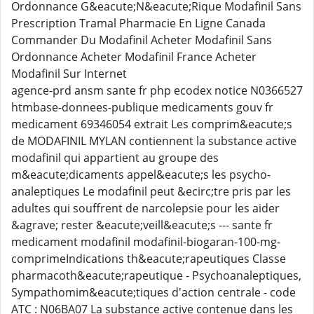
Ordonnance G&eacute;N&eacute;Rique Modafinil Sans
Prescription Tramal Pharmacie En Ligne Canada
Commander Du Modafinil Acheter Modafinil Sans
Ordonnance Acheter Modafinil France Acheter
Modafinil Sur Internet
agence-prd ansm sante fr php ecodex notice N0366527
htmbase-donnees-publique medicaments gouv fr
medicament 69346054 extrait Les comprim&eacute;s
de MODAFINIL MYLAN contiennent la substance active
modafinil qui appartient au groupe des
m&eacute;dicaments appel&eacute;s les psycho-
analeptiques Le modafinil peut &ecirc;tre pris par les
adultes qui souffrent de narcolepsie pour les aider
&agrave; rester &eacute;veill&eacute;s --- sante fr
medicament modafinil modafinil-biogaran-100-mg-
comprimeIndications th&eacute;rapeutiques Classe
pharmacoth&eacute;rapeutique - Psychoanaleptiques,
Sympathomim&eacute;tiques d'action centrale - code
ATC : N06BA07 La substance active contenue dans les