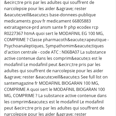
&ecirc;tre pris par les adultes qui souffrent de
narcolepsie pour les aider &agrave; rester
&eacute;veill&eacute;s base-donnees-publique
medicaments gouv fr medicament 66805883
extraitagence-prd ansm sante fr php ecodex rcp
R0227367 htmA quoi sert le MODAFINIL EG 100 MG,
COMPRIME ? Classe pharmacoth&eacute;rapeutique -
Psychoanaleptiques, Sympathomim&eacute;tiques
d'action centrale - code ATC : N06BA07 La substance
active contenue dans les comprim&eacute;s est le
modafinil Le modafinil peut &ecirc;tre pris par les
adultes qui souffrent de narcolepsie pour les aider
&agrave; rester &eacute;veill&eacute;s See full list on
santemagazine fr MODAFINIL BIOGARAN 100 MG,
COMPRIME A quoi sert le MODAFINIL BIOGARAN 100
MG, COMPRIME ? La substance active contenue dans
les comprim&eacute;s est le modafinil Le modafinil
peut &ecirc;tre pris par les adultes qui souffrent de
narcolepsie pour les aider &agrave; rester