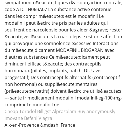
sympathomim&eacute;tiques d&rsquo;action centrale,
code ATC : N06BA07 La substance active contenue
dans les comprim&eacute;s est le modafinil Le
modafinil peut &ecirc;tre pris par les adultes qui
souffrent de narcolepsie pour les aider &agrave; rester
&eacute;veill&eacute;s La narcolepsie est une affection
qui provoque une somnolence excessive Interactions
du m&eacute;dicament MODAFINIL BIOGARAN avec
d'autres substances Ce m&eacute;dicament peut
diminuer l'efficacit&eacute; des contraceptifs
hormonaux (pilules, implants, patch, DIU avec
progestatif) Des contraceptifs alternatifs (contraceptif
non hormonal) ou suppl&eacute;mentaires
(pr&eacute;servatifs) doivent &ecirc;tre utilis&eacute;s
--- sante fr medicament modafinil modafinil-eg-100-mg-
comprimeLe modafinil ne
Cheap Toradol
Billigst Alprazolam
Buy anonymously
Imovane
Befehl Viagra
Aix-en-Provence &mdash; France