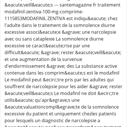
&eacute;veill&eacute;s --- santemagazine fr traitement
modafinil-zentiva-100-mg-comprime-
1115853MODAFINIL ZENTIVA est indiqu&eacute; chez
l'adulte dans le traitement de la somnolence diurne
excessive associ&eacute;e &agrave; une narcolepsie
avec ou sans cataplexie La somnolence diurne
excessive se caract&eacute;rise par une
difficult&eacute; &agrave; rester &eacute;veill&eacute;
et une augmentation de la survenue
d'endormissement &agrave; des La substance active
contenue dans les comprim&eacute;s est le modafinil
Le modafinil peut &ecirc;tre pris par les adultes qui
souffrent de narcolepsie pour les aider &agrave; rester
&eacute;veill&eacute;s Le modafinil ne doit &ecirc;tre
utilis&eacute; qu'apr&egrave;s une
&eacute;valuationcompl&egrave;te de la somnolence
excessive du patient et uniquement chezles patients
pour lesquels un diagnostic de narcolepsie a