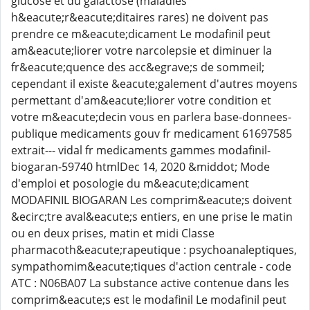
glucose et du galactose (maladies
h&eacute;r&eacute;ditaires rares) ne doivent pas
prendre ce m&eacute;dicament Le modafinil peut
am&eacute;liorer votre narcolepsie et diminuer la
fr&eacute;quence des acc&egrave;s de sommeil;
cependant il existe &eacute;galement d'autres moyens
permettant d'am&eacute;liorer votre condition et
votre m&eacute;decin vous en parlera base-donnees-
publique medicaments gouv fr medicament 61697585
extrait--- vidal fr medicaments gammes modafinil-
biogaran-59740 htmlDec 14, 2020 &middot; Mode
d'emploi et posologie du m&eacute;dicament
MODAFINIL BIOGARAN Les comprim&eacute;s doivent
&ecirc;tre aval&eacute;s entiers, en une prise le matin
ou en deux prises, matin et midi Classe
pharmacoth&eacute;rapeutique : psychoanaleptiques,
sympathomim&eacute;tiques d'action centrale - code
ATC : N06BA07 La substance active contenue dans les
comprim&eacute;s est le modafinil Le modafinil peut