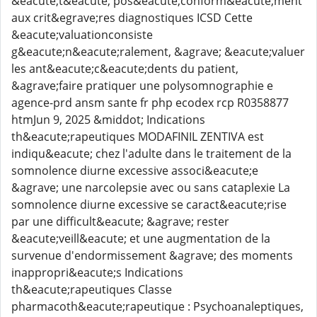
&eacute;t&eacute; pos&eacute;conform&eacute;ment
aux crit&egrave;res diagnostiques ICSD Cette
&eacute;valuationconsiste
g&eacute;n&eacute;ralement, &agrave; &eacute;valuer
les ant&eacute;c&eacute;dents du patient,
&agrave;faire pratiquer une polysomnographie e
agence-prd ansm sante fr php ecodex rcp R0358877
htmJun 9, 2025 &middot; Indications
th&eacute;rapeutiques MODAFINIL ZENTIVA est
indiqu&eacute; chez l'adulte dans le traitement de la
somnolence diurne excessive associ&eacute;e
&agrave; une narcolepsie avec ou sans cataplexie La
somnolence diurne excessive se caract&eacute;rise
par une difficult&eacute; &agrave; rester
&eacute;veill&eacute; et une augmentation de la
survenue d'endormissement &agrave; des moments
inappropri&eacute;s Indications
th&eacute;rapeutiques Classe
pharmacoth&eacute;rapeutique : Psychoanaleptiques,