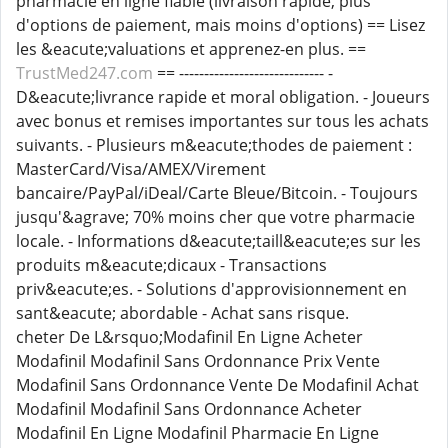
pharmacie en ligne fiable (livraison rapide, plus
d'options de paiement, mais moins d'options) == Lisez
les &eacute;valuations et apprenez-en plus. ==
TrustMed247.com
== ----------------------------- -
D&eacute;livrance rapide et moral obligation. - Joueurs
avec bonus et remises importantes sur tous les achats
suivants. - Plusieurs m&eacute;thodes de paiement :
MasterCard/Visa/AMEX/Virement
bancaire/PayPal/iDeal/Carte Bleue/Bitcoin. - Toujours
jusqu'&agrave; 70% moins cher que votre pharmacie
locale. - Informations d&eacute;taill&eacute;es sur les
produits m&eacute;dicaux - Transactions
priv&eacute;es. - Solutions d'approvisionnement en
sant&eacute; abordable - Achat sans risque.
cheter De L&rsquo;Modafinil En Ligne Acheter
Modafinil Modafinil Sans Ordonnance Prix Vente
Modafinil Sans Ordonnance Vente De Modafinil Achat
Modafinil Modafinil Sans Ordonnance Acheter
Modafinil En Ligne Modafinil Pharmacie En Ligne