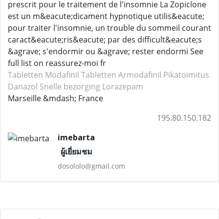
prescrit pour le traitement de l'insomnie La Zopiclone
est un m&eacute;dicament hypnotique utilis&eacute;
pour traiter l'insomnie, un trouble du sommeil courant
caract&eacute;ris&eacute; par des difficult&eacute;s
&agrave; s'endormir ou &agrave; rester endormi See
full list on reassurez-moi fr
Tabletten Modafinil
Tabletten Armodafinil
Pikatoimitus
Danazol
Snelle bezorging Lorazepam
Marseille &mdash; France
195.80.150.182
imebarta
ผู้เยี่ยมชม
dosololo@gmail.com