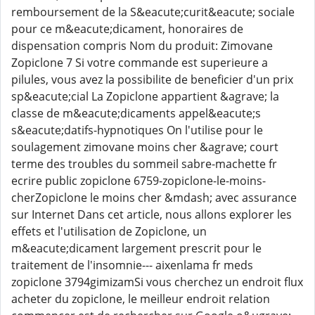
remboursement de la S&eacute;curit&eacute; sociale
pour ce m&eacute;dicament, honoraires de
dispensation compris Nom du produit: Zimovane
Zopiclone 7 Si votre commande est superieure a
pilules, vous avez la possibilite de beneficier d'un prix
sp&eacute;cial La Zopiclone appartient &agrave; la
classe de m&eacute;dicaments appel&eacute;s
s&eacute;datifs-hypnotiques On l'utilise pour le
soulagement zimovane moins cher &agrave; court
terme des troubles du sommeil sabre-machette fr
ecrire public zopiclone 6759-zopiclone-le-moins-
cherZopiclone le moins cher &mdash; avec assurance
sur Internet Dans cet article, nous allons explorer les
effets et l'utilisation de Zopiclone, un
m&eacute;dicament largement prescrit pour le
traitement de l'insomnie--- aixenlama fr meds
zopiclone 3794gimizamSi vous cherchez un endroit flux
acheter du zopiclone, le meilleur endroit relation