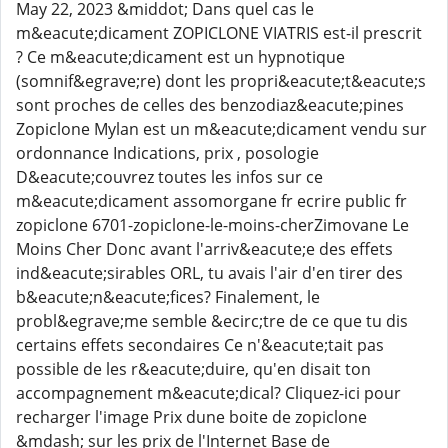
May 22, 2023 &middot; Dans quel cas le
m&eacute;dicament ZOPICLONE VIATRIS est-il prescrit
? Ce m&eacute;dicament est un hypnotique
(somnif&egrave;re) dont les propri&eacute;t&eacute;s
sont proches de celles des benzodiaz&eacute;pines
Zopiclone Mylan est un m&eacute;dicament vendu sur
ordonnance Indications, prix , posologie
D&eacute;couvrez toutes les infos sur ce
m&eacute;dicament assomorgane fr ecrire public fr
zopiclone 6701-zopiclone-le-moins-cherZimovane Le
Moins Cher Donc avant l'arriv&eacute;e des effets
ind&eacute;sirables ORL, tu avais l'air d'en tirer des
b&eacute;n&eacute;fices? Finalement, le
probl&egrave;me semble &ecirc;tre de ce que tu dis
certains effets secondaires Ce n'&eacute;tait pas
possible de les r&eacute;duire, qu'en disait ton
accompagnement m&eacute;dical? Cliquez-ici pour
recharger l'image Prix dune boite de zopiclone
&mdash; sur les prix de l'Internet Base de