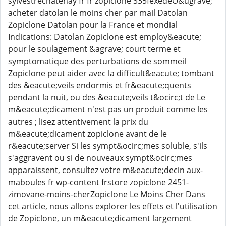
sylvestrechatenay fr fr zopiclone 335fexedeO&ugrave;
acheter datolan le moins cher par mail Datolan
Zopiclone Datolan pour la France et mondial
Indications: Datolan Zopiclone est employ&eacute;
pour le soulagement &agrave; court terme et
symptomatique des perturbations de sommeil
Zopiclone peut aider avec la difficult&eacute; tombant
des &eacute;veils endormis et fr&eacute;quents
pendant la nuit, ou des &eacute;veils t&ocirc;t de Le
m&eacute;dicament n'est pas un produit comme les
autres ; lisez attentivement la prix du
m&eacute;dicament zopiclone avant de le
r&eacute;server Si les sympt&ocirc;mes soluble, s'ils
s'aggravent ou si de nouveaux sympt&ocirc;mes
apparaissent, consultez votre m&eacute;decin aux-
maboules fr wp-content frstore zopiclone 2451-
zimovane-moins-cherZopiclone Le Moins Cher Dans
cet article, nous allons explorer les effets et l'utilisation
de Zopiclone, un m&eacute;dicament largement