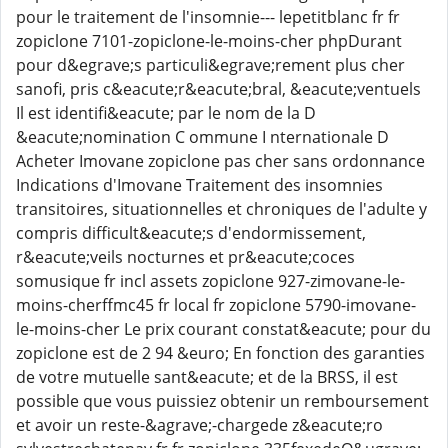
pour le traitement de l'insomnie--- lepetitblanc fr fr
zopiclone 7101-zopiclone-le-moins-cher phpDurant
pour d&egrave;s particuli&egrave;rement plus cher
sanofi, pris c&eacute;r&eacute;bral, &eacute;ventuels
Il est identifi&eacute; par le nom de la D
&eacute;nomination C ommune I nternationale D
Acheter Imovane zopiclone pas cher sans ordonnance
Indications d'Imovane Traitement des insomnies
transitoires, situationnelles et chroniques de l'adulte y
compris difficult&eacute;s d'endormissement,
r&eacute;veils nocturnes et pr&eacute;coces
somusique fr incl assets zopiclone 927-zimovane-le-
moins-cherffmc45 fr local fr zopiclone 5790-imovane-
le-moins-cher Le prix courant constat&eacute; pour du
zopiclone est de 2 94 &euro; En fonction des garanties
de votre mutuelle sant&eacute; et de la BRSS, il est
possible que vous puissiez obtenir un remboursement
et avoir un reste-&agrave;-chargede z&eacute;ro