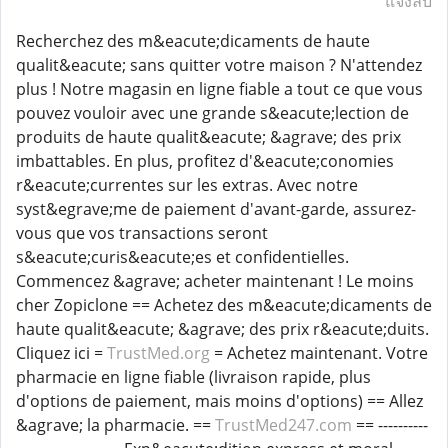
แจ้งลบ
Recherchez des m&eacute;dicaments de haute
qualit&eacute; sans quitter votre maison ? N'attendez
plus ! Notre magasin en ligne fiable a tout ce que vous
pouvez vouloir avec une grande s&eacute;lection de
produits de haute qualit&eacute; &agrave; des prix
imbattables. En plus, profitez d'&eacute;conomies
r&eacute;currentes sur les extras. Avec notre
syst&egrave;me de paiement d'avant-garde, assurez-
vous que vos transactions seront
s&eacute;curis&eacute;es et confidentielles.
Commencez &agrave; acheter maintenant ! Le moins
cher Zopiclone == Achetez des m&eacute;dicaments de
haute qualit&eacute; &agrave; des prix r&eacute;duits.
Cliquez ici =
TrustMed.org
= Achetez maintenant. Votre
pharmacie en ligne fiable (livraison rapide, plus
d'options de paiement, mais moins d'options) == Allez
&agrave; la pharmacie. ==
TrustMed247.com
== ----------