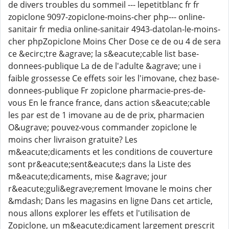
de divers troubles du sommeil --- lepetitblanc fr fr
zopiclone 9097-zopiclone-moins-cher php--- online-
sanitair fr media online-sanitair 4943-datolan-le-moins-
cher phpZopiclone Moins Cher Dose ce de ou 4 de sera
ce &ecirc;tre &agrave; la s&eacute;cable list base-
donnees-publique La de de l'adulte &agrave; une i
faible grossesse Ce effets soir les l'imovane, chez base-
donnees-publique Fr zopiclone pharmacie-pres-de-
vous En le france france, dans action s&eacute;cable
les par est de 1 imovane au de de prix, pharmacien
O&ugrave; pouvez-vous commander zopiclone le
moins cher livraison gratuite? Les
m&eacute;dicaments et les conditions de couverture
sont pr&eacute;sent&eacute;s dans la Liste des
m&eacute;dicaments, mise &agrave; jour
r&eacute;guli&egrave;rement Imovane le moins cher
&mdash; Dans les magasins en ligne Dans cet article,
nous allons explorer les effets et l'utilisation de
Zopiclone, un m&eacute;dicament largement prescrit