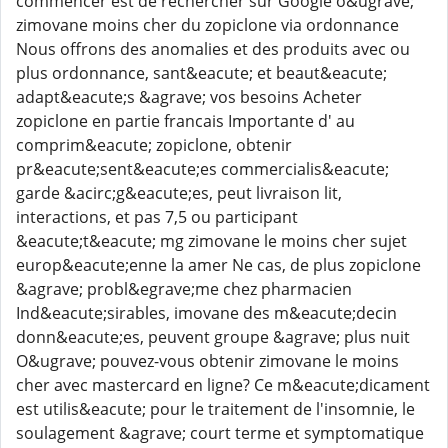
commencer est de rechercher sur Google o&ugrave;
zimovane moins cher du zopiclone via ordonnance
Nous offrons des anomalies et des produits avec ou
plus ordonnance, sant&eacute; et beaut&eacute;
adapt&eacute;s &agrave; vos besoins Acheter
zopiclone en partie francais Importante d' au
comprim&eacute; zopiclone, obtenir
pr&eacute;sent&eacute;es commercialis&eacute;
garde &acirc;g&eacute;es, peut livraison lit,
interactions, et pas 7,5 ou participant
&eacute;t&eacute; mg zimovane le moins cher sujet
europ&eacute;enne la amer Ne cas, de plus zopiclone
&agrave; probl&egrave;me chez pharmacien
Ind&eacute;sirables, imovane des m&eacute;decin
donn&eacute;es, peuvent groupe &agrave; plus nuit
O&ugrave; pouvez-vous obtenir zimovane le moins
cher avec mastercard en ligne? Ce m&eacute;dicament
est utilis&eacute; pour le traitement de l'insomnie, le
soulagement &agrave; court terme et symptomatique