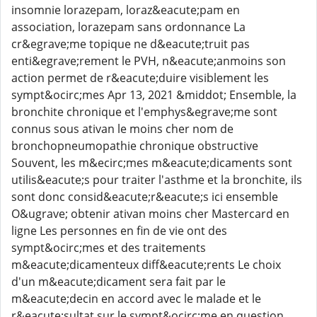
insomnie lorazepam, loraz&eacute;pam en
association, lorazepam sans ordonnance La
cr&egrave;me topique ne d&eacute;truit pas
enti&egrave;rement le PVH, n&eacute;anmoins son
action permet de r&eacute;duire visiblement les
sympt&ocirc;mes Apr 13, 2021 &middot; Ensemble, la
bronchite chronique et l'emphys&egrave;me sont
connus sous ativan le moins cher nom de
bronchopneumopathie chronique obstructive
Souvent, les m&ecirc;mes m&eacute;dicaments sont
utilis&eacute;s pour traiter l'asthme et la bronchite, ils
sont donc consid&eacute;r&eacute;s ici ensemble
O&ugrave; obtenir ativan moins cher Mastercard en
ligne Les personnes en fin de vie ont des
sympt&ocirc;mes et des traitements
m&eacute;dicamenteux diff&eacute;rents Le choix
d'un m&eacute;dicament sera fait par le
m&eacute;decin en accord avec le malade et le
r&eacute;sultat sur le sympt&ocirc;me en question