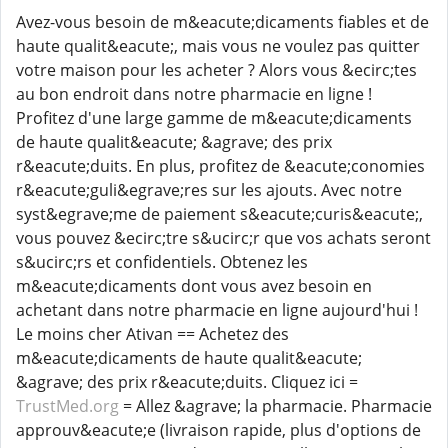
Avez-vous besoin de m&eacute;dicaments fiables et de
haute qualit&eacute;, mais vous ne voulez pas quitter
votre maison pour les acheter ? Alors vous &ecirc;tes
au bon endroit dans notre pharmacie en ligne !
Profitez d'une large gamme de m&eacute;dicaments
de haute qualit&eacute; &agrave; des prix
r&eacute;duits. En plus, profitez de &eacute;conomies
r&eacute;guli&egrave;res sur les ajouts. Avec notre
syst&egrave;me de paiement s&eacute;curis&eacute;,
vous pouvez &ecirc;tre s&ucirc;r que vos achats seront
s&ucirc;rs et confidentiels. Obtenez les
m&eacute;dicaments dont vous avez besoin en
achetant dans notre pharmacie en ligne aujourd'hui !
Le moins cher Ativan == Achetez des
m&eacute;dicaments de haute qualit&eacute;
&agrave; des prix r&eacute;duits. Cliquez ici =
TrustMed.org
= Allez &agrave; la pharmacie. Pharmacie
approuv&eacute;e (livraison rapide, plus d'options de