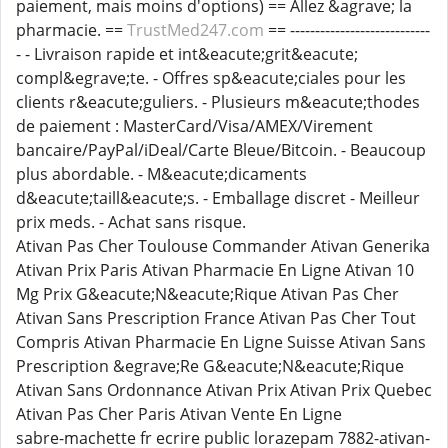
paiement, mais moins d'options) == Allez &agrave; la
pharmacie. ==
TrustMed247.com
== ----------------------------
- - Livraison rapide et int&eacute;grit&eacute;
compl&egrave;te. - Offres sp&eacute;ciales pour les
clients r&eacute;guliers. - Plusieurs m&eacute;thodes
de paiement : MasterCard/Visa/AMEX/Virement
bancaire/PayPal/iDeal/Carte Bleue/Bitcoin. - Beaucoup
plus abordable. - M&eacute;dicaments
d&eacute;taill&eacute;s. - Emballage discret - Meilleur
prix meds. - Achat sans risque.
Ativan Pas Cher Toulouse Commander Ativan Generika
Ativan Prix Paris Ativan Pharmacie En Ligne Ativan 10
Mg Prix G&eacute;N&eacute;Rique Ativan Pas Cher
Ativan Sans Prescription France Ativan Pas Cher Tout
Compris Ativan Pharmacie En Ligne Suisse Ativan Sans
Prescription &egrave;Re G&eacute;N&eacute;Rique
Ativan Sans Ordonnance Ativan Prix Ativan Prix Quebec
Ativan Pas Cher Paris Ativan Vente En Ligne
sabre-machette fr ecrire public lorazepam 7882-ativan-