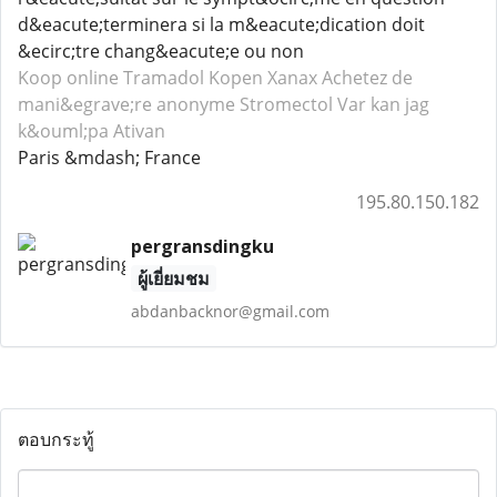
d&eacute;terminera si la m&eacute;dication doit
&ecirc;tre chang&eacute;e ou non
Koop online Tramadol
Kopen Xanax
Achetez de
mani&egrave;re anonyme Stromectol
Var kan jag
k&ouml;pa Ativan
Paris &mdash; France
195.80.150.182
pergransdingku
ผู้เยี่ยมชม
abdanbacknor@gmail.com
ตอบกระทู้