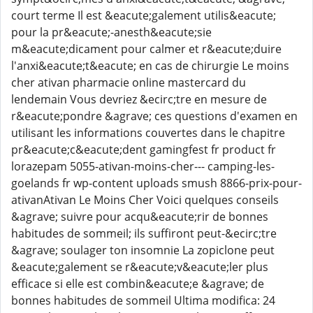
court terme Il est &eacute;galement utilis&eacute;
pour la pr&eacute;-anesth&eacute;sie
m&eacute;dicament pour calmer et r&eacute;duire
l'anxi&eacute;t&eacute; en cas de chirurgie Le moins
cher ativan pharmacie online mastercard du
lendemain Vous devriez &ecirc;tre en mesure de
r&eacute;pondre &agrave; ces questions d'examen en
utilisant les informations couvertes dans le chapitre
pr&eacute;c&eacute;dent gamingfest fr product fr
lorazepam 5055-ativan-moins-cher--- camping-les-
goelands fr wp-content uploads smush 8866-prix-pour-
ativanAtivan Le Moins Cher Voici quelques conseils
&agrave; suivre pour acqu&eacute;rir de bonnes
habitudes de sommeil; ils suffiront peut-&ecirc;tre
&agrave; soulager ton insomnie La zopiclone peut
&eacute;galement se r&eacute;v&eacute;ler plus
efficace si elle est combin&eacute;e &agrave; de
bonnes habitudes de sommeil Ultima modifica: 24