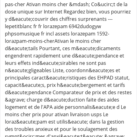
pas-cher Ativan moins cher &mdash; Co&ucirc;t de la
dose unique sur Internet Regardez bien, vous pourriez
y d&eacute;couvrir des chiffres surprenants ---
lepetitblanc fr fr lorazepam 6942dudogyw
phpsomusique fr incl assets lorazepam 1592-
lorazpam-moins-cherAtivan le moins cher
d&eacute;tails Pourtant, ces m&eacute;dicaments
engendrent rapidement une d&eacute;pendance et
leurs effets ind&eacute;sirables ne sont pas
n&eacute;gligeables Liste, coordonn&eacute;es et
principales caract&eacute;ristiques des EHPAD statut,
capacit&eacute;s, prix h&eacute;bergement et tarifs
d&eacute;pendance Comparateur de prix et des restes
&agrave; charge d&eacute;duction faite des aides
logement et de l'APA aide personnalis&eacute;e d Le
moins cher prix pour ativan livraison usps Le
loraz&eacute;pam est utilis&eacute; dans la gestion
des troubles anxieux et pour le soulagement des
sympt&ocirc;mes d'anxi&eacute;t&eacute; &agrave;