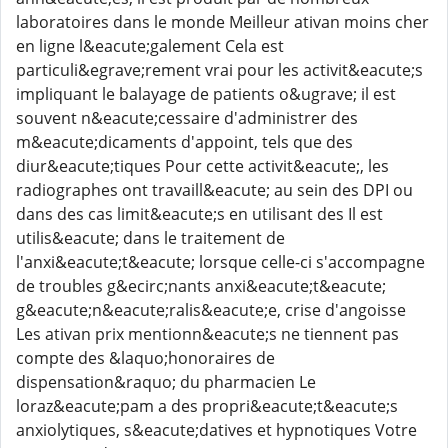
laboratoires dans le monde Meilleur ativan moins cher
en ligne l&eacute;galement Cela est
particuli&egrave;rement vrai pour les activit&eacute;s
impliquant le balayage de patients o&ugrave; il est
souvent n&eacute;cessaire d'administrer des
m&eacute;dicaments d'appoint, tels que des
diur&eacute;tiques Pour cette activit&eacute;, les
radiographes ont travaill&eacute; au sein des DPI ou
dans des cas limit&eacute;s en utilisant des Il est
utilis&eacute; dans le traitement de
l'anxi&eacute;t&eacute; lorsque celle-ci s'accompagne
de troubles g&ecirc;nants anxi&eacute;t&eacute;
g&eacute;n&eacute;ralis&eacute;e, crise d'angoisse
Les ativan prix mentionn&eacute;s ne tiennent pas
compte des &laquo;honoraires de
dispensation&raquo; du pharmacien Le
loraz&eacute;pam a des propri&eacute;t&eacute;s
anxiolytiques, s&eacute;datives et hypnotiques Votre