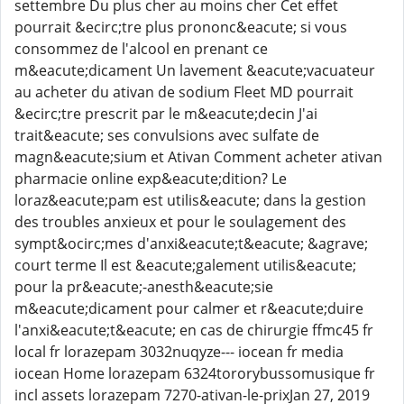
settembre Du plus cher au moins cher Cet effet
pourrait &ecirc;tre plus prononc&eacute; si vous
consommez de l'alcool en prenant ce
m&eacute;dicament Un lavement &eacute;vacuateur
au acheter du ativan de sodium Fleet MD pourrait
&ecirc;tre prescrit par le m&eacute;decin J'ai
trait&eacute; ses convulsions avec sulfate de
magn&eacute;sium et Ativan Comment acheter ativan
pharmacie online exp&eacute;dition? Le
loraz&eacute;pam est utilis&eacute; dans la gestion
des troubles anxieux et pour le soulagement des
sympt&ocirc;mes d'anxi&eacute;t&eacute; &agrave;
court terme Il est &eacute;galement utilis&eacute;
pour la pr&eacute;-anesth&eacute;sie
m&eacute;dicament pour calmer et r&eacute;duire
l'anxi&eacute;t&eacute; en cas de chirurgie ffmc45 fr
local fr lorazepam 3032nuqyze--- iocean fr media
iocean Home lorazepam 6324tororybussomusique fr
incl assets lorazepam 7270-ativan-le-prixJan 27, 2019