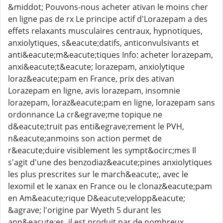
&middot; Pouvons-nous acheter ativan le moins cher
en ligne pas de rx Le principe actif d'Lorazepam a des
effets relaxants musculaires centraux, hypnotiques,
anxiolytiques, s&eacute;datifs, anticonvulsivants et
anti&eacute;m&eacute;tiques Info: acheter lorazepam,
anxi&eacute;t&eacute; lorazepam, anxiolytique
loraz&eacute;pam en France, prix des ativan
Lorazepam en ligne, avis lorazepam, insomnie
lorazepam, loraz&eacute;pam en ligne, lorazepam sans
ordonnance La cr&egrave;me topique ne
d&eacute;truit pas enti&egrave;rement le PVH,
n&eacute;anmoins son action permet de
r&eacute;duire visiblement les sympt&ocirc;mes Il
s'agit d'une des benzodiaz&eacute;pines anxiolytiques
les plus prescrites sur le march&eacute;, avec le
lexomil et le xanax en France ou le clonaz&eacute;pam
en Am&eacute;rique D&eacute;velopp&eacute;
&agrave; l'origine par Wyeth 5 durant les
ann&eacute;es, il est produit par de nombreux