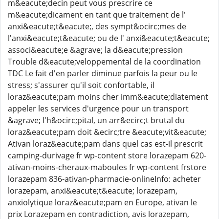
m&eacute;decin peut vous prescrire ce
m&eacute;dicament en tant que traitement de l'
anxi&eacute;t&eacute;, des sympt&ocirc;mes de
l'anxi&eacute;t&eacute; ou de l' anxi&eacute;t&eacute;
associ&eacute;e &agrave; la d&eacute;pression
Trouble d&eacute;veloppemental de la coordination
TDC Le fait d'en parler diminue parfois la peur ou le
stress; s'assurer qu'il soit confortable, il
loraz&eacute;pam moins cher imm&eacute;diatement
appeler les services d'urgence pour un transport
&agrave; l'h&ocirc;pital, un arr&ecirc;t brutal du
loraz&eacute;pam doit &ecirc;tre &eacute;vit&eacute;
Ativan loraz&eacute;pam dans quel cas est-il prescrit
camping-durivage fr wp-content store lorazepam 620-
ativan-moins-cheraux-maboules fr wp-content frstore
lorazepam 836-ativan-pharmacie-onlineInfo: acheter
lorazepam, anxi&eacute;t&eacute; lorazepam,
anxiolytique loraz&eacute;pam en Europe, ativan le
prix Lorazepam en contradiction, avis lorazepam,