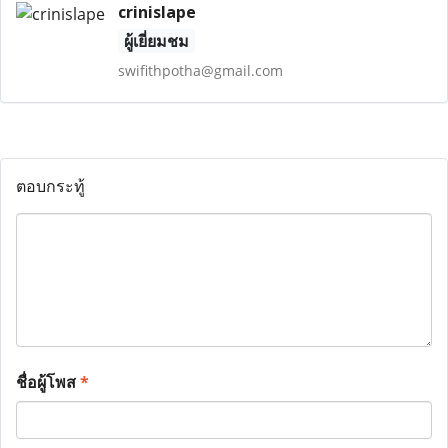
crinislape
ผู้เยี่ยมชม
swifithpotha@gmail.com
ตอบกระทู้
ชื่อผู้โพส
*