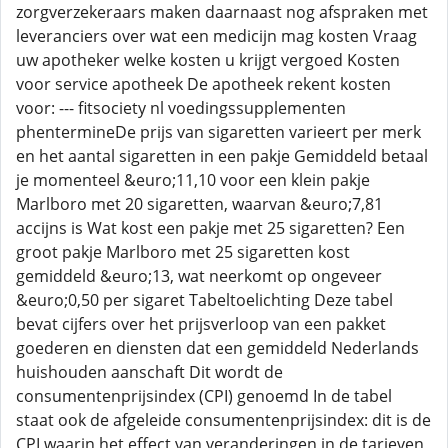
zorgverzekeraars maken daarnaast nog afspraken met
leveranciers over wat een medicijn mag kosten Vraag
uw apotheker welke kosten u krijgt vergoed Kosten
voor service apotheek De apotheek rekent kosten
voor: --- fitsociety nl voedingssupplementen
phentermineDe prijs van sigaretten varieert per merk
en het aantal sigaretten in een pakje Gemiddeld betaal
je momenteel &euro;11,10 voor een klein pakje
Marlboro met 20 sigaretten, waarvan &euro;7,81
accijns is Wat kost een pakje met 25 sigaretten? Een
groot pakje Marlboro met 25 sigaretten kost
gemiddeld &euro;13, wat neerkomt op ongeveer
&euro;0,50 per sigaret Tabeltoelichting Deze tabel
bevat cijfers over het prijsverloop van een pakket
goederen en diensten dat een gemiddeld Nederlands
huishouden aanschaft Dit wordt de
consumentenprijsindex (CPI) genoemd In de tabel
staat ook de afgeleide consumentenprijsindex: dit is de
CPI waarin het effect van veranderingen in de tarieven