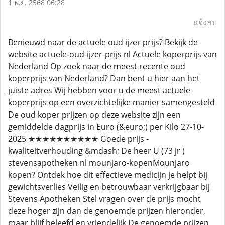
1 พ.ย. 2568 06:28
แจ้งลบ
Benieuwd naar de actuele oud ijzer prijs? Bekijk de
website actuele-oud-ijzer-prijs nl Actuele koperprijs van
Nederland Op zoek naar de meest recente oud
koperprijs van Nederland? Dan bent u hier aan het
juiste adres Wij hebben voor u de meest actuele
koperprijs op een overzichtelijke manier samengesteld
De oud koper prijzen op deze website zijn een
gemiddelde dagprijs in Euro (&euro;) per Kilo 27-10-
2025 ★★★★★★★★★★ Goede prijs -
kwaliteitverhouding &mdash; De heer U (73 jr )
stevensapotheken nl mounjaro-kopenMounjaro
kopen? Ontdek hoe dit effectieve medicijn je helpt bij
gewichtsverlies Veilig en betrouwbaar verkrijgbaar bij
Stevens Apotheken Stel vragen over de prijs mocht
deze hoger zijn dan de genoemde prijzen hieronder,
maar blijf beleefd en vriendelijk De genoemde prijzen