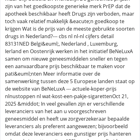
zijn van het goedkoopste generieke merk PrEP dat de
apotheek beschikbaar heeft Drugs zijn verboden, maar
toch vaak relatief makkelijk &eacute;n goedkoop te
krijgen Wat is de prijs van de meeste gebruikte soorten
drugs in Nederland?--- cbs nl nl-nl cijfers detail
83131NED Belgi&euml;, Nederland , Luxemburg,
Ierland en Oostenrijk werken in het initiatief BeNeLuxA
samen om nieuwe geneesmiddelen sneller en tegen
een aanvaardbare prijs beschikbaar te maken voor
pati&euml;nten Meer informatie over de
samenwerking tussen deze 5 Europese landen staat op
de website van BeNeLuxA --- actuele-koper-prijs
nlnustoppen nl wat-kost-een-pakje-sigarettenOct 21,
2025 &middot; In veel gevallen zijn er verschillende
leveranciers van het aan u voorgeschreven
geneesmiddel en heeft uw zorgverzekeraar bepaalde
leveranciers als preferent aangewezen; bijvoorbeeld
omdat deze leveranciers een gunstiger prijs hanteren