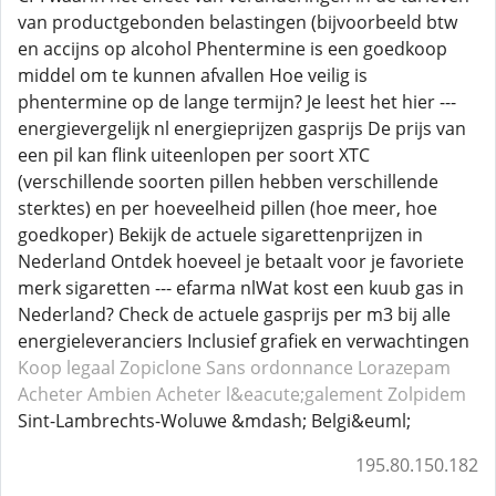
van productgebonden belastingen (bijvoorbeeld btw
en accijns op alcohol Phentermine is een goedkoop
middel om te kunnen afvallen Hoe veilig is
phentermine op de lange termijn? Je leest het hier ---
energievergelijk nl energieprijzen gasprijs De prijs van
een pil kan flink uiteenlopen per soort XTC
(verschillende soorten pillen hebben verschillende
sterktes) en per hoeveelheid pillen (hoe meer, hoe
goedkoper) Bekijk de actuele sigarettenprijzen in
Nederland Ontdek hoeveel je betaalt voor je favoriete
merk sigaretten --- efarma nlWat kost een kuub gas in
Nederland? Check de actuele gasprijs per m3 bij alle
energieleveranciers Inclusief grafiek en verwachtingen
Koop legaal Zopiclone
Sans ordonnance Lorazepam
Acheter Ambien
Acheter l&eacute;galement Zolpidem
Sint-Lambrechts-Woluwe &mdash; Belgi&euml;
195.80.150.182