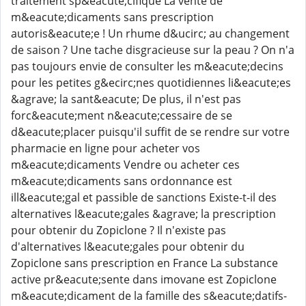
traitement sp&eacute;cifique La vente de
m&eacute;dicaments sans prescription
autoris&eacute;e ! Un rhume d&ucirc; au changement
de saison ? Une tache disgracieuse sur la peau ? On n'a
pas toujours envie de consulter les m&eacute;decins
pour les petites g&ecirc;nes quotidiennes li&eacute;es
&agrave; la sant&eacute; De plus, il n'est pas
forc&eacute;ment n&eacute;cessaire de se
d&eacute;placer puisqu'il suffit de se rendre sur votre
pharmacie en ligne pour acheter vos
m&eacute;dicaments Vendre ou acheter ces
m&eacute;dicaments sans ordonnance est
ill&eacute;gal et passible de sanctions Existe-t-il des
alternatives l&eacute;gales &agrave; la prescription
pour obtenir du Zopiclone ? Il n'existe pas
d'alternatives l&eacute;gales pour obtenir du
Zopiclone sans prescription en France La substance
active pr&eacute;sente dans imovane est Zopiclone
m&eacute;dicament de la famille des s&eacute;datifs-