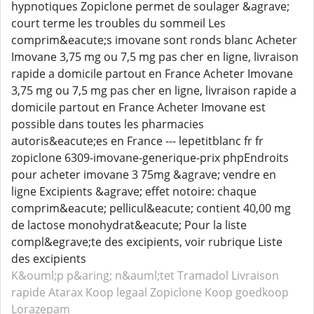
hypnotiques Zopiclone permet de soulager &agrave;
court terme les troubles du sommeil Les
comprim&eacute;s imovane sont ronds blanc Acheter
Imovane 3,75 mg ou 7,5 mg pas cher en ligne, livraison
rapide a domicile partout en France Acheter Imovane
3,75 mg ou 7,5 mg pas cher en ligne, livraison rapide a
domicile partout en France Acheter Imovane est
possible dans toutes les pharmacies
autoris&eacute;es en France --- lepetitblanc fr fr
zopiclone 6309-imovane-generique-prix phpEndroits
pour acheter imovane 3 75mg &agrave; vendre en
ligne Excipients &agrave; effet notoire: chaque
comprim&eacute; pellicul&eacute; contient 40,00 mg
de lactose monohydrat&eacute; Pour la liste
compl&egrave;te des excipients, voir rubrique Liste
des excipients
K&ouml;p p&aring; n&auml;tet Tramadol
Livraison
rapide Atarax
Koop legaal Zopiclone
Koop goedkoop
Lorazepam