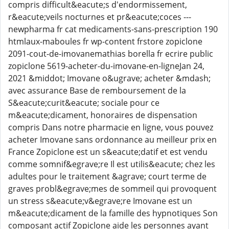
compris difficult&eacute;s d'endormissement,
r&eacute;veils nocturnes et pr&eacute;coces ---
newpharma fr cat medicaments-sans-prescription 190
htmlaux-maboules fr wp-content frstore zopiclone
2091-cout-de-imovanemathias borella fr ecrire public
zopiclone 5619-acheter-du-imovane-en-ligneJan 24,
2021 &middot; Imovane o&ugrave; acheter &mdash;
avec assurance Base de remboursement de la
S&eacute;curit&eacute; sociale pour ce
m&eacute;dicament, honoraires de dispensation
compris Dans notre pharmacie en ligne, vous pouvez
acheter Imovane sans ordonnance au meilleur prix en
France Zopiclone est un s&eacute;datif et est vendu
comme somnif&egrave;re Il est utilis&eacute; chez les
adultes pour le traitement &agrave; court terme de
graves probl&egrave;mes de sommeil qui provoquent
un stress s&eacute;v&egrave;re Imovane est un
m&eacute;dicament de la famille des hypnotiques Son
composant actif Zopiclone aide les personnes ayant