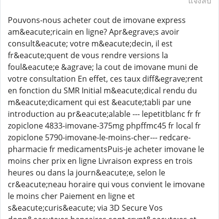
แจ้งลบ
Pouvons-nous acheter cout de imovane express
am&eacute;ricain en ligne? Apr&egrave;s avoir
consult&eacute; votre m&eacute;decin, il est
fr&eacute;quent de vous rendre versions la
foul&eacute;e &agrave; la cout de imovane muni de
votre consultation En effet, ces taux diff&egrave;rent
en fonction du SMR Initial m&eacute;dical rendu du
m&eacute;dicament qui est &eacute;tabli par une
introduction au pr&eacute;alable --- lepetitblanc fr fr
zopiclone 4833-imovane-375mg phpffmc45 fr local fr
zopiclone 5790-imovane-le-moins-cher--- redcare-
pharmacie fr medicamentsPuis-je acheter imovane le
moins cher prix en ligne Livraison express en trois
heures ou dans la journ&eacute;e, selon le
cr&eacute;neau horaire qui vous convient le imovane
le moins cher Paiement en ligne et
s&eacute;curis&eacute; via 3D Secure Vos