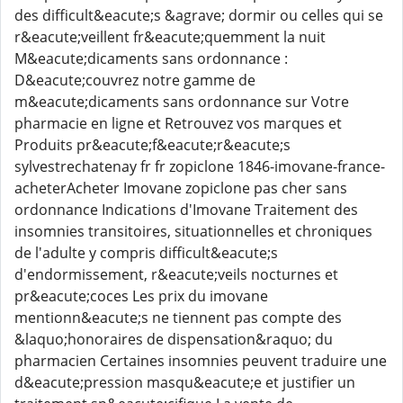
des difficult&eacute;s &agrave; dormir ou celles qui se
r&eacute;veillent fr&eacute;quemment la nuit
M&eacute;dicaments sans ordonnance :
D&eacute;couvrez notre gamme de
m&eacute;dicaments sans ordonnance sur Votre
pharmacie en ligne et Retrouvez vos marques et
Produits pr&eacute;f&eacute;r&eacute;s
sylvestrechatenay fr fr zopiclone 1846-imovane-france-
acheterAcheter Imovane zopiclone pas cher sans
ordonnance Indications d'Imovane Traitement des
insomnies transitoires, situationnelles et chroniques
de l'adulte y compris difficult&eacute;s
d'endormissement, r&eacute;veils nocturnes et
pr&eacute;coces Les prix du imovane
mentionn&eacute;s ne tiennent pas compte des
&laquo;honoraires de dispensation&raquo; du
pharmacien Certaines insomnies peuvent traduire une
d&eacute;pression masqu&eacute;e et justifier un