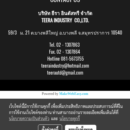
บริษัท ธีรา อินดัสทรี จำกัด
TEERA INDUSTRY CO.,LTD.
59/3 ม. 21 ต.บางพลีใหญ่ อ.บางพลี จ.สมุทรปราการ 10540
Tel. 02 - 1307863
Fax. 02 - 1307864
Hotline 081-5673755
teeraindustry@hotmail.com
teerautd@gmail.com
Copy right by makewebeasy.com
Powered by
MakeWebEasy.com
เว็บไซต์นี้มีการใช้งานคุกกี้ เพื่อเพิ่มประสิทธิภาพและประสบการณ์ที่ดีใน
การใช้งานเว็บไซต์ของท่าน ท่านสามารถอ่านรายละเอียดเพิ่มเติมได้ที่
นโยบายความเป็นส่วนตัว
และ
นโยบายคุกกี้
ตั้งค่าคุกกี้
ยอมรับทั้งหมด