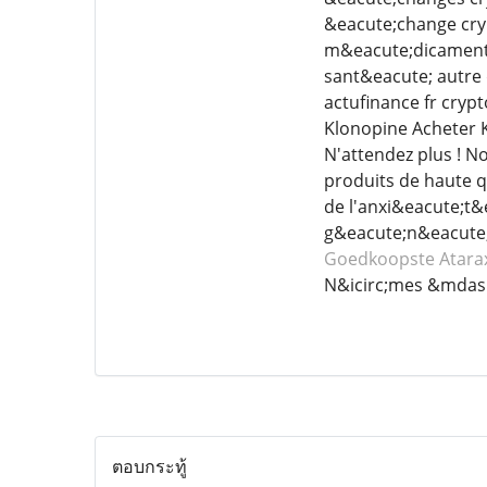
&eacute;change cryp
m&eacute;dicament (
sant&eacute; autre
actufinance fr cry
Klonopine Acheter K
N'attendez plus ! N
produits de haute q
de l'anxi&eacute;t&
g&eacute;n&eacute;r
Goedkoopste Atara
N&icirc;mes &mdas
ตอบกระทู้