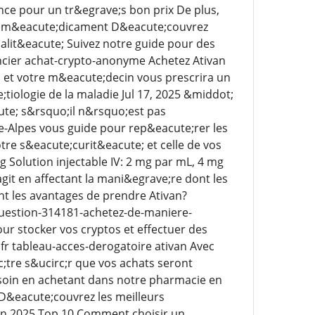
ce pour un tr&egrave;s bon prix De plus,
 ce m&eacute;dicament D&eacute;couvrez
lit&eacute; Suivez notre guide pour des
ncier achat-crypto-anonyme Achetez Ativan
, et votre m&eacute;decin vous prescrira un
iologie de la maladie Jul 17, 2025 &middot;
te; s&rsquo;il n&rsquo;est pas
e-Alpes vous guide pour rep&eacute;rer les
otre s&eacute;curit&eacute; et celle de vos
Solution injectable IV: 2 mg par mL, 4 mg
agit en affectant la mani&egrave;re dont les
t les avantages de prendre Ativan?
question-314181-achetez-de-maniere-
r stocker vos cryptos et effectuer des
fr tableau-acces-derogatoire ativan Avec
tre s&ucirc;r que vos achats seront
esoin en achetant dans notre pharmacie en
D&eacute;couvrez les meilleurs
en 2025 Top 10 Comment choisir un