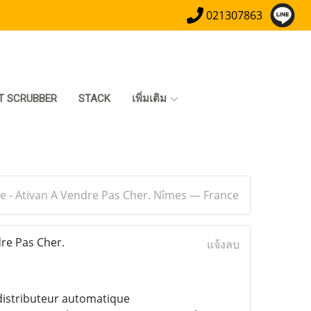
021307863
T SCRUBBER
STACK
เพิ่มเติม
e - Ativan A Vendre Pas Cher. Nîmes — France
re Pas Cher.
แจ้งลบ
 distributeur automatique