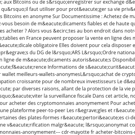
 aux Bitcoins ou de s&rsquo;enregistrer sur exchange d&e
u&rsquo;il faut utiliser pour prot&eacute;ger sa vie priv&ea
s Bitcoins en anonyme Sur Documentissime : Achetez de m
-vous besoin de m&eacute;dicaments fiables et de haute qua
es acheter ? Alors vous &ecirc;tes au bon endroit dans notr
;tablies en France peuvent proposer la vente en ligne de
eacute;dicale obligatoire Elles doivent pour cela disposer 
pr&egrave;s du DG de l&rsquo;ARS L&rsquo;Ordre national d
en ligne de m&eacute;dicaments autoris&eacute;s Disponibi
ute;f&eacute;rence Informations de s&eacute;curit&eacut
fr wallet meilleurs-wallets-anonymesL&rsquo;achat de cry
ation croissante pour de nombreux investisseurs Le d&eacu
ute; par diverses raisons, allant de la protection de la vie
quo;&eacute;viter la surveillance fiscale Dans cet article,
ur acheter des cryptomonnaies anonymement Pour achete
r une plateforme peer-to-peer Les r&egrave;gles et r&eacut
ertaines des plates-formes r&eacute;pertori&eacute;es ci
une v&eacute;rification malgr&eacute; l&rsquo;anonymat c
monnaies-anonymement--- cdr-mayotte fr acheter-bitcoin