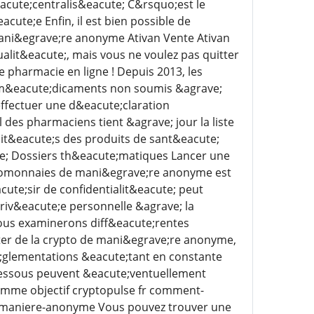
acute;centralis&eacute; C&rsquo;est le
cute;e Enfin, il est bien possible de
ani&egrave;re anonyme Ativan Vente Ativan
lit&eacute;, mais vous ne voulez pas quitter
e pharmacie en ligne ! Depuis 2013, les
s m&eacute;dicaments non soumis &agrave;
effectuer une d&eacute;claration
es pharmaciens tient &agrave; jour la liste
lit&eacute;s des produits de sant&eacute;
e; Dossiers th&eacute;matiques Lancer une
ptomonnaies de mani&egrave;re anonyme est
te;sir de confidentialit&eacute; peut
 priv&eacute;e personnelle &agrave; la
 nous examinerons diff&eacute;rentes
r de la crypto de mani&egrave;re anonyme,
e;glementations &eacute;tant en constante
-dessous peuvent &eacute;ventuellement
omme objectif cryptopulse fr comment-
s-maniere-anonyme Vous pouvez trouver une