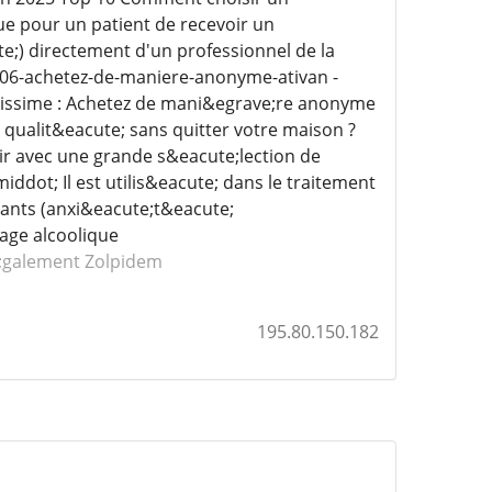
ue pour un patient de recevoir un
e;) directement d'un professionnel de la
806-achetez-de-maniere-anonyme-ativan -
tissime : Achetez de mani&egrave;re anonyme
qualit&eacute; sans quitter votre maison ?
oir avec une grande s&eacute;lection de
ddot; Il est utilis&eacute; dans le traitement
nants (anxi&eacute;t&eacute;
rage alcoolique
;galement Zolpidem
195.80.150.182