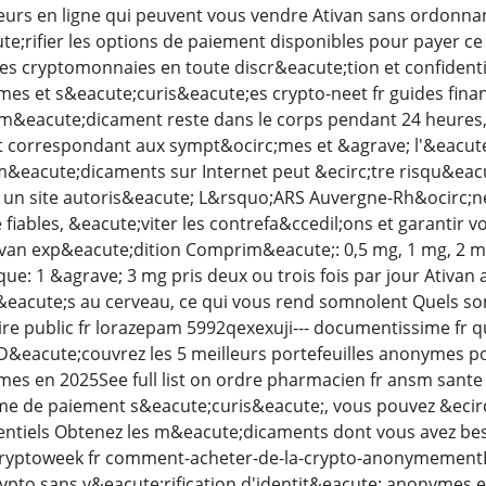
urs en ligne qui peuvent vous vendre Ativan sans ordonnan
te;rifier les options de paiement disponibles pour payer
 cryptomonnaies en toute discr&eacute;tion et confidentia
es et s&eacute;curis&eacute;es crypto-neet fr guides fina
du m&eacute;dicament reste dans le corps pendant 24 heures
orrespondant aux sympt&ocirc;mes et &agrave; l'&eacute;t
&eacute;dicaments sur Internet peut &ecirc;tre risqu&eacu
 un site autoris&eacute; L&rsquo;ARS Auvergne-Rh&ocirc;n
fiables, &eacute;viter les contrefa&ccedil;ons et garantir v
van exp&eacute;dition Comprim&eacute;: 0,5 mg, 1 mg, 2 mg 
e: 1 &agrave; 3 mg pris deux ou trois fois par jour Ativan 
eacute;s au cerveau, ce qui vous rend somnolent Quels son
re public fr lorazepam 5992qexexuji--- documentissime fr 
eacute;couvrez les 5 meilleurs portefeuilles anonymes pou
es en 2025See full list on ordre pharmacien fr ansm sante 
e de paiement s&eacute;curis&eacute;, vous pouvez &ecirc;
dentiels Obtenez les m&eacute;dicaments dont vous avez b
! cryptoweek fr comment-acheter-de-la-crypto-anonymement
ypto sans v&eacute;rification d'identit&eacute; anonymes 