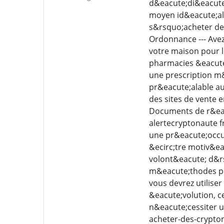
d&eacute;di&eacute;
moyen id&eacute;al q
s&rsquo;acheter de
Ordonnance --- Avez
votre maison pour l
pharmacies &eacute
une prescription m&
pr&eacute;alable au
des sites de vente 
Documents de r&eac
alertecryptonaute 
une pr&eacute;occup
&ecirc;tre motiv&eac
volont&eacute; d&rs
m&eacute;thodes po
vous devrez utilise
&eacute;volution, c
n&eacute;cessiter 
acheter-des-crypto