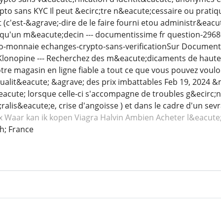
to sans KYC Il peut &ecirc;tre n&eacute;cessaire ou pratiq
c'est-&agrave;-dire de le faire fourni etou administr&eacut
 qu'un m&eacute;decin --- documentissime fr question-296
pto-monnaie echanges-crypto-sans-verificationSur Documen
lonopine --- Recherchez des m&eacute;dicaments de haute 
otre magasin en ligne fiable a tout ce que vous pouvez voul
ualit&eacute; &agrave; des prix imbattables Feb 19, 2024 &mi
eacute; lorsque celle-ci s'accompagne de troubles g&ecirc;
alis&eacute;e, crise d'angoisse ) et dans le cadre d'un sev
x
Waar kan ik kopen Viagra
Halvin Ambien
Acheter l&eacute
h; France