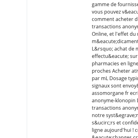
gamme de fournisse
vous pouvez v&eacu
comment acheter des
transactions anonym
Online, et l'effet 
m&eacute;dicament c
L&rsquo; achat de m
effectu&eacute; sur
pharmacies en ligne 
proches Acheter ati
par mL Dosage typiqu
signaux sont envoy&
assomorgane fr ecri
anonyme-klonopin D&
transactions anonym
notre syst&egrave;m
s&ucirc;rs et confi
ligne aujourd'hui 
&eacute;changes cr