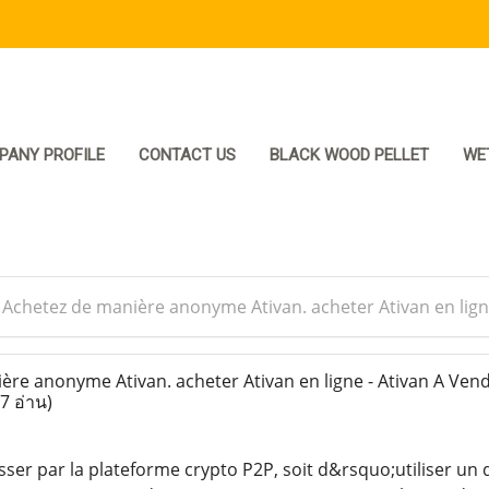
PANY PROFILE
CONTACT US
BLACK WOOD PELLET
WE
>
Achetez de manière anonyme Ativan. acheter Ativan en lign
re anonyme Ativan. acheter Ativan en ligne - Ativan A Vend
7 อ่าน)
asser par la plateforme crypto P2P, soit d&rsquo;utiliser un