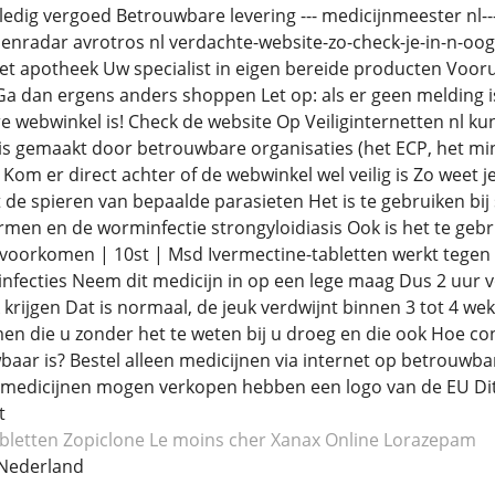
ledig vergoed Betrouwbare levering --- medicijnmeester nl-
enradar avrotros nl verdachte-website-zo-check-je-in-n-oog
et apotheek Uw specialist in eigen bereide producten Voo
a dan ergens anders shoppen Let op: als er geen melding is 
 webwinkel is! Check de website Op Veiliginternetten nl ku
l is gemaakt door betrouwbare organisaties (het ECP, het mi
om er direct achter of de webwinkel wel veilig is Zo weet je
de spieren van bepaalde parasieten Het is te gebruiken bij 
wormen en de worminfectie strongyloidiasis Ook is het te ge
 voorkomen | 10st | Msd Ivermectine-tabletten werkt tegen 
nfecties Neem dit medicijn in op een lege maag Dus 2 uur voo
 krijgen Dat is normaal, de jeuk verdwijnt binnen 3 tot 4 w
n die u zonder het te weten bij u droeg en die ook Hoe con
aar is? Bestel alleen medicijnen via internet op betrouwba
medicijnen mogen verkopen hebben een logo van de EU Dit l
t
bletten Zopiclone
Le moins cher Xanax
Online Lorazepam
Nederland