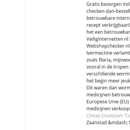
Gratis bezorgen Vol
checken-dan-bestell
betrouwbare intern
recept verkrijgbaarG
het een betrouwbare
Veiliginternetten n
Webshopchecker nl K
Ivermectine verlamt 
zoals filaria, mijn
vooral in de tropen
verschillende wormi
het begin meer jeuk
Dit waren dan worme
medicijnen betrouwb
Europese Unie (EU) 
medicijnen verkoop
Cheap Diazepam
Ta
Zaanstad &mdash; 