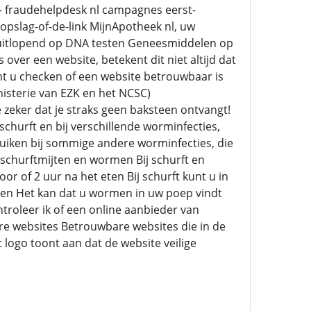
-- fraudehelpdesk nl campagnes eerst-
opslag-of-de-link MijnApotheek nl, uw
ruitlopend op DNA testen Geneesmiddelen op
over een website, betekent dit niet altijd dat
nt u checken of een website betrouwbaar is
nisterie van EZK en het NCSC)
 zeker dat je straks geen baksteen ontvangt!
schurft en bij verschillende worminfecties,
bruiken bij sommige andere worminfecties, die
schurftmijten en wormen Bij schurft en
r of 2 uur na het eten Bij schurft kunt u in
eken Het kan dat u wormen in uw poep vindt
troleer ik of een online aanbieder van
re websites Betrouwbare websites die in de
ogo toont aan dat de website veilige