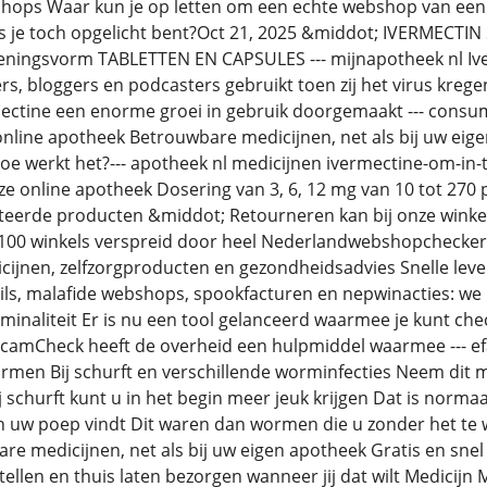
bshops Waar kun je op letten om een echte webshop van een
ls je toch opgelicht bent?Oct 21, 2025 &middot; IVERMEC
ingsvorm TABLETTEN EN CAPSULES --- mijnapotheek nl Iverm
rs, bloggers en podcasters gebruikt toen zij het virus krege
ectine een enorme groei in gebruik doorgemaakt --- cons
online apotheek Betrouwbare medicijnen, net als bij uw eig
oe werkt het?--- apotheek nl medicijnen ivermectine-om-in
ze online apotheek Dosering van 3, 6, 12 mg van 10 tot 270 
teerde producten &middot; Retourneren kan bij onze winkel
 100 winkels verspreid door heel Nederlandwebshopchecker
ijnen, zelfzorgproducten en gezondheidsadvies Snelle lever
ls, malafide webshops, spookfacturen en nepwinacties: we kr
inaliteit Er is nu een tool gelanceerd waarmee je kunt che
ScamCheck heeft de overheid een hulpmiddel waarmee --- ef
rmen Bij schurft en verschillende worminfecties Neem dit m
j schurft kunt u in het begin meer jeuk krijgen Dat is norma
 uw poep vindt Dit waren dan wormen die u zonder het te w
e medicijnen, net als bij uw eigen apotheek Gratis en sne
tellen en thuis laten bezorgen wanneer jij dat wilt Medicijn