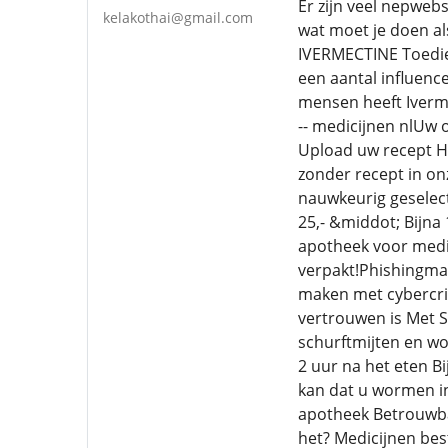
Er zijn veel nepwe
kelakothai@gmail.com
wat moet je doen a
IVERMECTINE Toedien
een aantal influence
mensen heeft Iverm
-- medicijnen nlUw 
Upload uw recept H
zonder recept in on
nauwkeurig geselec
25,- &middot; Bijna
apotheek voor medic
verpakt!Phishingmai
maken met cybercrim
vertrouwen is Met 
schurftmijten en wo
2 uur na het eten Bi
kan dat u wormen in
apotheek Betrouwbar
het? Medicijnen bes