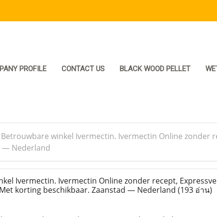
PANY PROFILE
CONTACT US
BLACK WOOD PELLET
WE
>
Betrouwbare winkel Ivermectin. Ivermectin Online zonder re
d — Nederland
el Ivermectin. Ivermectin Online zonder recept, Expressve
n Met korting beschikbaar. Zaanstad — Nederland
(193 อ่าน)