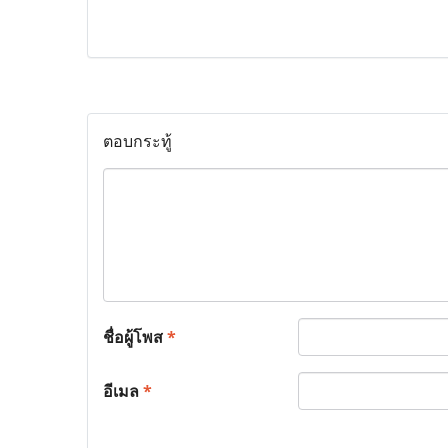
ตอบกระทู้
ชื่อผู้โพส
*
อีเมล
*