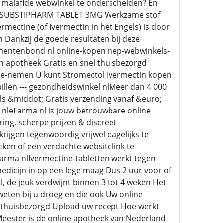
 malafide webwinkel te onderscheiden? En
TIN SUBSTIPHARM TABLET 3MG Werkzame stof
ectine (of Ivermectin in het Engels) is door
n Dankzij de goede resultaten bij deze
umentenbond nl online-kopen nep-webwinkels-
en apotheek Gratis en snel thuisbezorgd
-te-nemen U kunt Stromectol Ivermectin kopen
pillen --- gezondheidswinkel nlMeer dan 4 000
s &middot; Gratis verzending vanaf &euro;
 nleFarma nl is jouw betrouwbare online
ing, scherpe prijzen & discreet
ijgen tegenwoordig vrijwel dagelijks te
cken of een verdachte websitelink te
arma nlIvermectine-tabletten werkt tegen
edicijn in op een lege maag Dus 2 uur voor of
al, de jeuk verdwijnt binnen 3 tot 4 weken Het
eten bij u droeg en die ook Uw online
l thuisbezorgd Upload uw recept Hoe werkt
 Meester is de online apotheek van Nederland