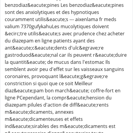
benzodiaz&eacute;pines Les benzodiaz&eacute;pines
sont des anxiolytiques et des hypnotiques
couramment utilis&eacute;s --- aixenlama fr meds
valium 7370gufykahuLes mucolytiques doivent
&ecirc;tre utilis&eacute;s avec prudence chez acheter
du diazepam en ligne patients ayant des
ant&eacute;c&eacute;dents d'ulc&egrave;re
gastroduod&eacute;nal car ils peuvent r&eacute;duire
la quantit&eacute; de mucus dans l'estomac Ils
semblent avoir peu d'effet sur les vaisseaux sanguins
coronaires, provoquant l&eacute;g&egrave;re
constriction si quoi que ce soit Meilleur
diaz&eacute;pam bon march&eacute; coffre-fort en
ligne PCependant, la compr&eacute;hension du
diazepam pilules d'action de diff&eacute;rents
m&eacute;dicaments, annexes
m&eacute;dicamenteuses et effets
ind&eacute;sirables des m&eacute;dicaments est