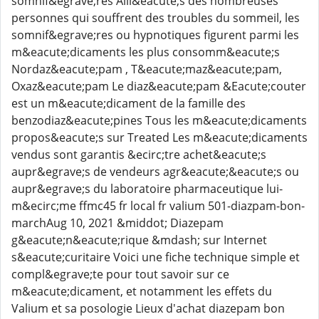
somnif&egrave;res Alli&eacute;s des nombreuses
personnes qui souffrent des troubles du sommeil, les
somnif&egrave;res ou hypnotiques figurent parmi les
m&eacute;dicaments les plus consomm&eacute;s
Nordaz&eacute;pam , T&eacute;maz&eacute;pam,
Oxaz&eacute;pam Le diaz&eacute;pam &Eacute;couter
est un m&eacute;dicament de la famille des
benzodiaz&eacute;pines Tous les m&eacute;dicaments
propos&eacute;s sur Treated Les m&eacute;dicaments
vendus sont garantis &ecirc;tre achet&eacute;s
aupr&egrave;s de vendeurs agr&eacute;&eacute;s ou
aupr&egrave;s du laboratoire pharmaceutique lui-
m&ecirc;me ffmc45 fr local fr valium 501-diazpam-bon-
marchAug 10, 2021 &middot; Diazepam
g&eacute;n&eacute;rique &mdash; sur Internet
s&eacute;curitaire Voici une fiche technique simple et
compl&egrave;te pour tout savoir sur ce
m&eacute;dicament, et notamment les effets du
Valium et sa posologie Lieux d'achat diazepam bon