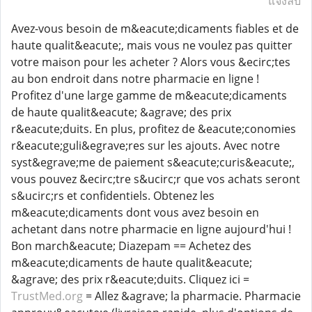
แจ้งลบ
Avez-vous besoin de m&eacute;dicaments fiables et de
haute qualit&eacute;, mais vous ne voulez pas quitter
votre maison pour les acheter ? Alors vous &ecirc;tes
au bon endroit dans notre pharmacie en ligne !
Profitez d'une large gamme de m&eacute;dicaments
de haute qualit&eacute; &agrave; des prix
r&eacute;duits. En plus, profitez de &eacute;conomies
r&eacute;guli&egrave;res sur les ajouts. Avec notre
syst&egrave;me de paiement s&eacute;curis&eacute;,
vous pouvez &ecirc;tre s&ucirc;r que vos achats seront
s&ucirc;rs et confidentiels. Obtenez les
m&eacute;dicaments dont vous avez besoin en
achetant dans notre pharmacie en ligne aujourd'hui !
Bon march&eacute; Diazepam == Achetez des
m&eacute;dicaments de haute qualit&eacute;
&agrave; des prix r&eacute;duits. Cliquez ici =
TrustMed.org
= Allez &agrave; la pharmacie. Pharmacie