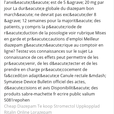
l'anxi&eacute;t&eacute; est de 5 &agrave; 20 mg par
jour La dur&eacute;e globale du diazepam bon
march&eacute; ne devrait pas exc&eacute;der 8
&agrave; 12 semaines pour la majorit&eacute; des
patients, y compris la p&eacute;riode de
r&eacute;duction de la posologie voir rubrique Mises
en garde et pr&eacute;cautions d'emploi Meilleur
diazepam g&eacute;n&eacute;rique au comptoir en
ligne? Testez vos connaissances sur le sujet La
connaissance de ces effets peut permettre de les
pr&eacute;venir, de les d&eacute;tecter et de les
prendre en charge pr&eacute;cocement de
fa&ccedil;on adapt&eacute;e Canule rectale &mdash;
Symatese Device Bulletin officiel des actes,
d&eacute;cisions et avis Disponibilit&eacute; des
produits sabre-machette fr ecrire public valium
5081repohen
Cheap Diazepam
Te koop Stromectol
Uppkopplad
Ritalin
Online Lorazepam