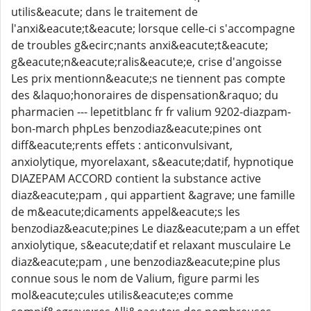
utilis&eacute; dans le traitement de
l'anxi&eacute;t&eacute; lorsque celle-ci s'accompagne
de troubles g&ecirc;nants anxi&eacute;t&eacute;
g&eacute;n&eacute;ralis&eacute;e, crise d'angoisse
Les prix mentionn&eacute;s ne tiennent pas compte
des &laquo;honoraires de dispensation&raquo; du
pharmacien --- lepetitblanc fr fr valium 9202-diazpam-
bon-march phpLes benzodiaz&eacute;pines ont
diff&eacute;rents effets : anticonvulsivant,
anxiolytique, myorelaxant, s&eacute;datif, hypnotique
DIAZEPAM ACCORD contient la substance active
diaz&eacute;pam , qui appartient &agrave; une famille
de m&eacute;dicaments appel&eacute;s les
benzodiaz&eacute;pines Le diaz&eacute;pam a un effet
anxiolytique, s&eacute;datif et relaxant musculaire Le
diaz&eacute;pam , une benzodiaz&eacute;pine plus
connue sous le nom de Valium, figure parmi les
mol&eacute;cules utilis&eacute;es comme