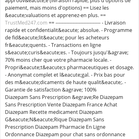
approuv&eacute;e (livraison rapide, plus d'options de
paiement, mais moins d'options) == Lisez les
&eacute;valuations et apprenez-en plus. ==
TrustMed247.com
== ----------------------------- - Livraison
rapide et confidentialit&eacute; absolue. - Programme
de fid&eacute;lit&eacute; pour les acheteurs
fr&eacute;quents. - Transactions en ligne
s&eacute;curis&eacute;es. - Toujours jusqu'&agrave;
70% moins cher que votre pharmacie locale. -
Propri&eacute;t&eacute;s pharmaceutiques et dosage.
- Anonymat complet et l&eacute;gal. - Prix bas pour
des m&eacute;dicaments de haute qualit&eacute;. -
Garantie de satisfaction &agrave; 100%
Diazepam Sans Prescription &egrave;Re Diazepam
Sans Prescription Vente Diazepam France Achat
Diazepam Recette medicament Diazepam
G&eacute;N&eacute;Rique Diazepam Sans
Prescription Diazepam Pharmacie En Ligne
Ordonnance Diazepam pour chat sans ordonnance