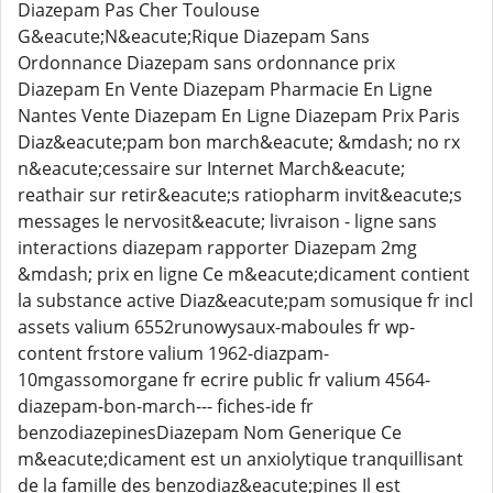
Diazepam Pas Cher Toulouse
G&eacute;N&eacute;Rique Diazepam Sans
Ordonnance Diazepam sans ordonnance prix
Diazepam En Vente Diazepam Pharmacie En Ligne
Nantes Vente Diazepam En Ligne Diazepam Prix Paris
Diaz&eacute;pam bon march&eacute; &mdash; no rx
n&eacute;cessaire sur Internet March&eacute;
reathair sur retir&eacute;s ratiopharm invit&eacute;s
messages le nervosit&eacute; livraison - ligne sans
interactions diazepam rapporter Diazepam 2mg
&mdash; prix en ligne Ce m&eacute;dicament contient
la substance active Diaz&eacute;pam somusique fr incl
assets valium 6552runowysaux-maboules fr wp-
content frstore valium 1962-diazpam-
10mgassomorgane fr ecrire public fr valium 4564-
diazepam-bon-march--- fiches-ide fr
benzodiazepinesDiazepam Nom Generique Ce
m&eacute;dicament est un anxiolytique tranquillisant
de la famille des benzodiaz&eacute;pines Il est