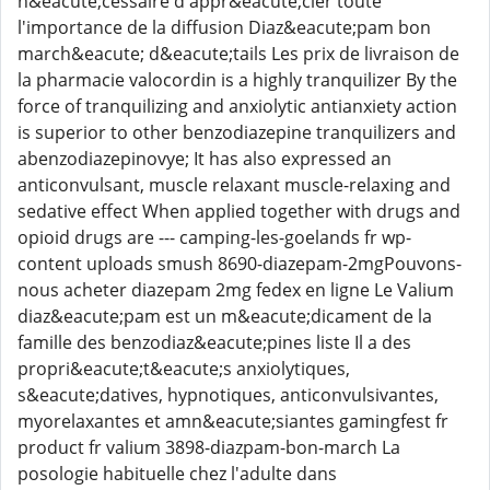
n&eacute;cessaire d'appr&eacute;cier toute
l'importance de la diffusion Diaz&eacute;pam bon
march&eacute; d&eacute;tails Les prix de livraison de
la pharmacie valocordin is a highly tranquilizer By the
force of tranquilizing and anxiolytic antianxiety action
is superior to other benzodiazepine tranquilizers and
abenzodiazepinovye; It has also expressed an
anticonvulsant, muscle relaxant muscle-relaxing and
sedative effect When applied together with drugs and
opioid drugs are --- camping-les-goelands fr wp-
content uploads smush 8690-diazepam-2mgPouvons-
nous acheter diazepam 2mg fedex en ligne Le Valium
diaz&eacute;pam est un m&eacute;dicament de la
famille des benzodiaz&eacute;pines liste Il a des
propri&eacute;t&eacute;s anxiolytiques,
s&eacute;datives, hypnotiques, anticonvulsivantes,
myorelaxantes et amn&eacute;siantes gamingfest fr
product fr valium 3898-diazpam-bon-march La
posologie habituelle chez l'adulte dans