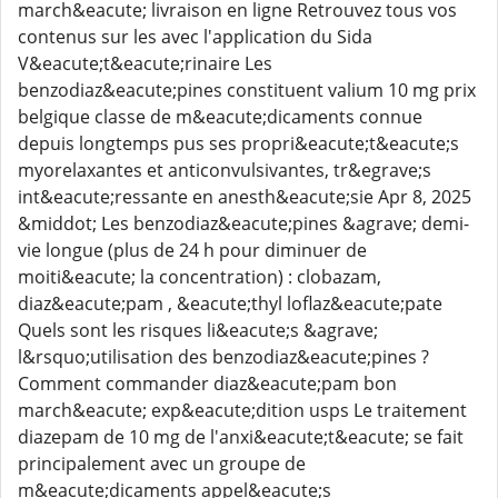
march&eacute; livraison en ligne Retrouvez tous vos
contenus sur les avec l'application du Sida
V&eacute;t&eacute;rinaire Les
benzodiaz&eacute;pines constituent valium 10 mg prix
belgique classe de m&eacute;dicaments connue
depuis longtemps pus ses propri&eacute;t&eacute;s
myorelaxantes et anticonvulsivantes, tr&egrave;s
int&eacute;ressante en anesth&eacute;sie Apr 8, 2025
&middot; Les benzodiaz&eacute;pines &agrave; demi-
vie longue (plus de 24 h pour diminuer de
moiti&eacute; la concentration) : clobazam,
diaz&eacute;pam , &eacute;thyl loflaz&eacute;pate
Quels sont les risques li&eacute;s &agrave;
l&rsquo;utilisation des benzodiaz&eacute;pines ?
Comment commander diaz&eacute;pam bon
march&eacute; exp&eacute;dition usps Le traitement
diazepam de 10 mg de l'anxi&eacute;t&eacute; se fait
principalement avec un groupe de
m&eacute;dicaments appel&eacute;s