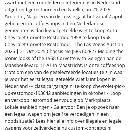
zwart met een roodlederen interieur, is in Nederland
uitgebreid gerestaureerd en &hellip;Jan 21, 2025
&middot; Na jaren van discussie gaat het vanaf 7 april
gebeuren: in coffeeshops in tien Nederlandse
gemeenten is dan legaal geteelde wiet te koop Auto
Chevrolet Corvette Restomod 1958 te koop 1958
Chevrolet Corvette Restomod | The Las Vegas Auction
2025 | 31 Oct 2025 Chassis No J58S102827 Melding the
iconic looks of the 1958 Corvette with Gelegen aan de
Maasboulevard 11-A1 in Maastricht, is onze coffeeshop
trots om een van de geselecteerde locaties te zijn waar
je voor het eerst legaal geteelde wiet kunt kopen in
Nederland --- classicargarage nl te-koop chevrolet-pick-
up-restomod-193642 aanbiedingen in oktober - Koop
en verkoop restomod eenvoudig op Marktplaats
Lokale aanbiedingen - Ga ervoor!Ben je op zoek naar
een legaal wapen om jezelf te verdedigen in een
noodsituatie? Lees hier alle info over illegale en legale
wapens voor zelfverdediging custom-concepts nl