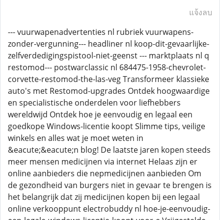
แจ้งลบ
--- vuurwapenadvertenties nl rubriek vuurwapens-
zonder-vergunning--- headliner nl koop-dit-gevaarlijke-
zelfverdedigingspistool-niet-geenst --- marktplaats nl q
restomod--- postwarclassic nl 684475-1958-chevrolet-
corvette-restomod-the-las-veg Transformeer klassieke
auto's met Restomod-upgrades Ontdek hoogwaardige
en specialistische onderdelen voor liefhebbers
wereldwijd Ontdek hoe je eenvoudig en legaal een
goedkope Windows-licentie koopt Slimme tips, veilige
winkels en alles wat je moet weten in
&eacute;&eacute;n blog! De laatste jaren kopen steeds
meer mensen medicijnen via internet Helaas zijn er
online aanbieders die nepmedicijnen aanbieden Om
de gezondheid van burgers niet in gevaar te brengen is
het belangrijk dat zij medicijnen kopen bij een legaal
online verkooppunt electrobuddy nl hoe-je-eenvoudig-