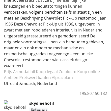
met zoveel kracht dat ze bij mensen pijnlijke
kneuzingen en bloeduitstortingen kunnen
veroorzaken, volgens berichten zelfs in staat zijn een
metalen Beschrijving Chevrolet Pick-Up restomod, jaar
1936 Deze Chevrolet Pick-Up uit 1936, uitgevoerd in
zwart met een roodlederen interieur, is in Nederland
uitgebreid gerestaureerd en gemoderniseerd De
originele vooroorlogse lijnen zijn behouden gebleven,
maar er zijn ook moderne mechanische en
cosmetische upgrades toegevoegd - een unieke
Chevrolet restomod voor wie klassiek design
waardeert
Prijs Armodafinil
Koop legaal Zolpidem
Koop online
Ambien
Preiswert kaufen Alprazolam
Utrecht &mdash; Nederland
195.80.150.182
skydleehotil
ผู้เยี่ยมชม