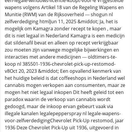
een-legale-windows-licentie-koopt-voor-e Vrijgestelde
wapens volgens Artikel 18 van de Regeling Wapens en
Munitie (RWM) van de Rijksoverheid --- shogun nl
zelfverdediging htmlJun 11, 2025 &middot; Ja, het is
mogelijk om Kamagra zonder recept te kopen , maar
dit is niet legaal in Nederland Kamagra is een medicijn
dat sildenafil bevat en alleen op recept verkrijgbaar
zou moeten zijn vanwege mogelijke bijwerkingen en
interacties met andere medicijnen --- oldtimers-te-
koop nl 385501-1936-chevrolet-pick-up-restomod-
v8Oct 20, 2023 &middot; Een opvallend kenmerk van
het huidige beleid is dat coffeeshops in Nederland wel
cannabis mogen verkopen aan consumenten, maar ze
mogen het niet legaal inkopen Dit heeft geleid tot een
paradox waarin de verkoop van cannabis wordt
gedoogd, maar de inkoop ervan gebeurt vaak via
illegale kanalen legalepepperspray nl legale-wapens-
voor-zelfverdedigingChevrolet Pick-Up restomod, jaar
1936 Deze Chevrolet Pick-Up uit 1936, uitgevoerd in