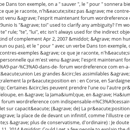
be Dans ton exemple, on a " sauver ", le " pour " sonnera bi
e que je raconte, n'h&eacute;sitez pas &agrave; me contre-d
est venu &agrave; l'esprit maintenant forum wordreferen
nio Is "&agrave; toi" used to clarify any ambiguity? I'm won
te" rule; "te", "lui", etc isn't always used for the indirect obj
ind of complement Apr 2, 2007 &middot; &Agrave; mon humb
 ou pas), et le " pour " avec un verbe Dans ton exemple, on
 contres-exemples &agrave; ce que je raconte, n'h&eacute;si
 personnelle qui m'est venu &agrave; l'esprit maintenant
A9-par-%C3%A0-dans-de- forum wordreference com en-a-
&eacute;union Les grandes &icirc;les assimilables &agrave
alement la pr&eacute;position en : en Corse, en Sardaigne,
p; Certaines &icirc;les peuvent prendre l'une ou l'autre pr&
eloupe, en &agrave; la Jama&iuml;que, en &agrave; Ha&iuml;t
) forum wordreference com indispensable-n%C3%A9cessair
llet sur capacit&eacute; (&agrave; de) La pr&eacute;positi
rave; la place de de devant un infinitif, comme l'illustre c
e;s &agrave; plus de conservatisme, d'ordinaire) : Je dout
 11, 2014 &middot; Could I get a few people to explain the 