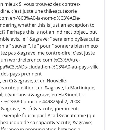
en mieux Si vous trouvez des contres-
ire, c'est juste une th&eacute;orie
ce com en-%C3%A0-la-nom-d%C3%AEle-
dering whether this is just an exception to
ect? Perhaps this is not an indirect object, but
le avis, le " &agrave; " sera employ&eacute;
 a " sauver ", le " pour " sonnera bien mieux
tez pas &agrave; me contre-dire, c'est juste
 forum wordreference com %C3%AAtre-
pa%C3%ADs-ciudad-en-%C3%A0-au-pays-ville
; des pays prennent
 en Cr&egrave;te, en Nouvelle-
eacute;position : en &agrave; la Martinique,
i (voir aussi &agrave; en Ha&iuml;ti -
e-%C3%A0-pour-de 449826Jul 2, 2008
on &agrave; est fr &eacute;quemment
et exemple fourni par l'Acad&eacute;mie (qui
e beaucoup de sa capacit&eacute; &agrave;
difference in pronunciation between a,