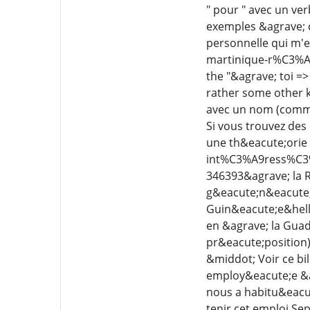
" pour " avec un ver
exemples &agrave; c
personnelle qui m'
martinique-r%C3%A9u
the "&agrave; toi => 
rather some other k
avec un nom (commun
Si vous trouvez des
une th&eacute;orie
int%C3%A9ress%C3%
346393&agrave; la R
g&eacute;n&eacute;r
Guin&eacute;e&helli
en &agrave; la Guad
pr&eacute;position
&middot; Voir ce bi
employ&eacute;e &ag
nous a habitu&eacut
tenir cet emploi Sep