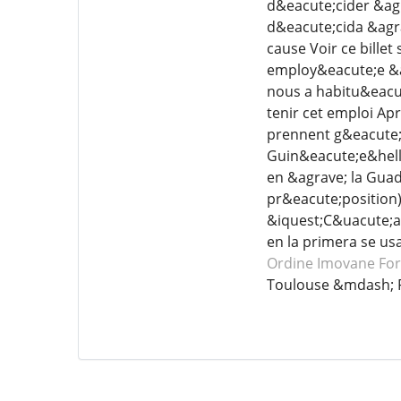
d&eacute;cider &agra
d&eacute;cida &agra
cause Voir ce bille
employ&eacute;e &ag
nous a habitu&eacut
tenir cet emploi Ap
prennent g&eacute;n
Guin&eacute;e&helli
en &agrave; la Guad
pr&eacute;position)
&iquest;C&uacute;an
en la primera se usa
Ordine Imovane
For
Toulouse &mdash; 