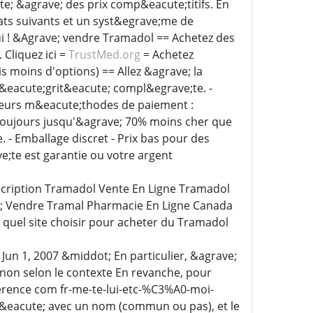
e; &agrave; des prix comp&eacute;titifs. En
ats suivants et un syst&egrave;me de
i ! &Agrave; vendre Tramadol == Achetez des
Cliquez ici =
TrustMed.org
= Achetez
s moins d'options) == Allez &agrave; la
 et int&eacute;grit&eacute; compl&egrave;te. -
sieurs m&eacute;thodes de paiement :
Toujours jusqu'&agrave; 70% moins cher que
 - Emballage discret - Prix bas pour des
;te est garantie ou votre argent
cription Tramadol Vente En Ligne Tramadol
; Vendre Tramal Pharmacie En Ligne Canada
uel site choisir pour acheter du Tramadol
un 1, 2007 &middot; En particulier, &agrave;
 non selon le contexte En revanche, pour
rence com fr-me-te-lui-etc-%C3%A0-moi-
&eacute; avec un nom (commun ou pas), et le