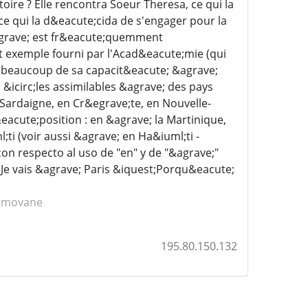
oire ? Elle rencontra Soeur Theresa, ce qui la
e qui la d&eacute;cida de s'engager pour la
&agrave; est fr&eacute;quemment
et exemple fourni par l'Acad&eacute;mie (qui
e beaucoup de sa capacit&eacute; &agrave;
&icirc;les assimilables &agrave; des pays
Sardaigne, en Cr&egrave;te, en Nouvelle-
eacute;position : en &agrave; la Martinique,
i (voir aussi &agrave; en Ha&iuml;ti -
on respecto al uso de "en" y de "&agrave;"
Je vais &agrave; Paris &iquest;Porqu&eacute;
 Imovane
195.80.150.132