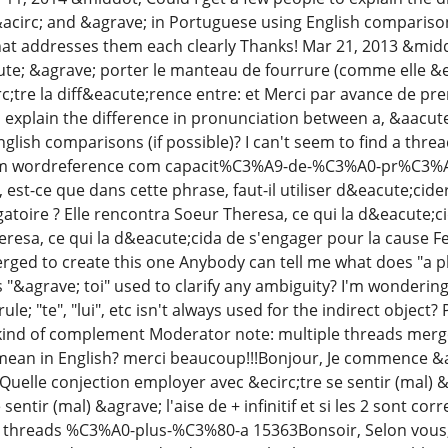
&acirc; and &agrave; in Portuguese using English comparisons
hat addresses them each clearly Thanks! Mar 21, 2013 &mi
ute; &agrave; porter le manteau de fourrure (comme elle &eac
c;tre la diff&eacute;rence entre: et Merci par avance de p
o explain the difference in pronunciation between a, &aacute;
glish comparisons (if possible)? I can't seem to find a thr
rum wordreference com capacit%C3%A9-de-%C3%A0-pr%C3%A9
 est-ce que dans cette phrase, faut-il utiliser d&eacute;cid
gatoire ? Elle rencontra Soeur Theresa, ce qui la d&eacute;c
resa, ce qui la d&eacute;cida de s'engager pour la cause 
rged to create this one Anybody can tell me what does "a p
 "&agrave; toi" used to clarify any ambiguity? I'm wondering
rule; "te", "lui", etc isn't always used for the indirect object?
ind of complement Moderator note: multiple threads merge
mean in English? merci beaucoup!!!Bonjour, Je commence &a
 Quelle conjection employer avec &ecirc;tre se sentir (mal) &a
e sentir (mal) &agrave; l'aise de + infinitif et si les 2 sont c
hreads %C3%A0-plus-%C3%80-a 15363Bonsoir, Selon vous, est