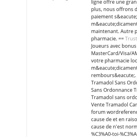
ligne offre une gra
plus, nous offrons 
paiement s&eacute;
m&eacute;dicaments 
maintenant. Autre p
pharmacie. ==
Trus
Joueurs avec bonus 
MasterCard/Visa/AM
votre pharmacie loc
m&eacute;dicaments 
rembours&eacute;.
Tramadol Sans Ordo
Sans Ordonnance Tr
Tramadol sans ordo
Vente Tramadol Ca
forum wordreference
cause de et en rais
cause de n'est nor
%C3%A0-toi-%C3%A0-