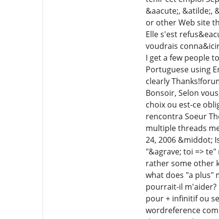
&aacute;, &atilde;, 
or other Web site t
Elle s'est refus&eac
voudrais conna&icir
I get a few people t
Portuguese using En
clearly Thanks!fo
Bonsoir, Selon vous,
choix ou est-ce obli
rencontra Soeur The
multiple threads me
24, 2006 &middot; Is
"&agrave; toi => te" 
rather some other k
what does "a plus" 
pourrait-il m'aider?
pour + infinitif ou s
wordreference com t