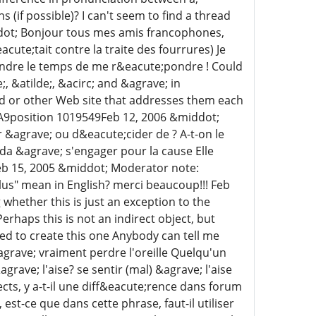
 (if possible)? I can't seem to find a thread
ddot; Bonjour tous mes amis francophones,
ute;tait contre la traite des fourrures) Je
rendre le temps de me r&eacute;pondre ! Could
, &atilde;, &acirc; and &agrave; in
ead or other Web site that addresses them each
position 1019549Feb 12, 2006 &middot;
er &agrave; ou d&eacute;cider de ? A-t-on le
ida &agrave; s'engager pour la cause Elle
Feb 15, 2005 &middot; Moderator note:
lus" mean in English? merci beaucoup!!! Feb
 whether this is just an exception to the
 Perhaps this is not an indirect object, but
d to create this one Anybody can tell me
grave; vraiment perdre l'oreille Quelqu'un
grave; l'aise? se sentir (mal) &agrave; l'aise
orrects, y a-t-il une diff&eacute;rence dans forum
-ce que dans cette phrase, faut-il utiliser