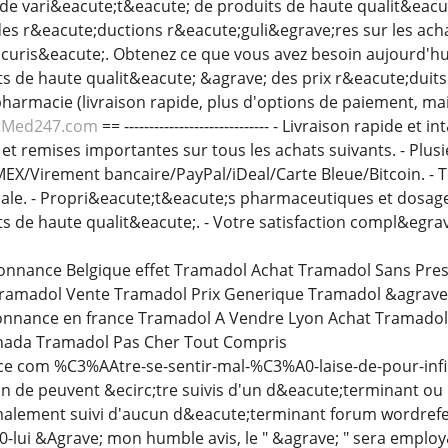
nde vari&eacute;t&eacute; de produits de haute qualit&eacut
des r&eacute;ductions r&eacute;guli&egrave;res sur les ach
curis&eacute;. Obtenez ce que vous avez besoin aujourd'hu
de haute qualit&eacute; &agrave; des prix r&eacute;duits. 
harmacie (livraison rapide, plus d'options de paiement, mai
tMed247.com
== ----------------------------- - Livraison rapide
et remises importantes sur tous les achats suivants. - Plu
EX/Virement bancaire/PayPal/iDeal/Carte Bleue/Bitcoin. - 
ale. - Propri&eacute;t&eacute;s pharmaceutiques et dosage.
de haute qualit&eacute;. - Votre satisfaction compl&egrave
nnance Belgique effet Tramadol Achat Tramadol Sans Pres
amadol Vente Tramadol Prix Generique Tramadol &agrave
nnance en france Tramadol A Vendre Lyon Achat Tramadol q
nada Tramadol Pas Cher Tout Compris
 com %C3%AAtre-se-sentir-mal-%C3%A0-laise-de-pour-infi J
on de peuvent &ecirc;tre suivis d'un d&eacute;terminant ou
malement suivi d'aucun d&eacute;terminant forum wordrefe
lui &Agrave; mon humble avis, le " &agrave; " sera employ