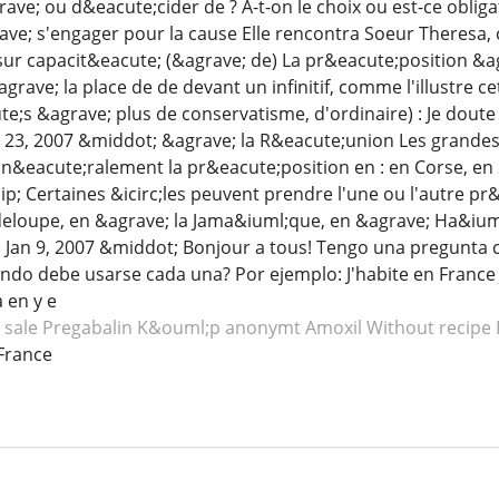
ve; ou d&eacute;cider de ? A-t-on le choix ou est-ce obligat
ve; s'engager pour la cause Elle rencontra Soeur Theresa, c
t sur capacit&eacute; (&agrave; de) La pr&eacute;position 
rave; la place de de devant un infinitif, comme l'illustre c
e;s &agrave; plus de conservatisme, d'ordinaire) : Je dout
r 23, 2007 &middot; &agrave; la R&eacute;union Les grandes 
&eacute;ralement la pr&eacute;position en : en Corse, en 
p; Certaines &icirc;les peuvent prendre l'une ou l'autre pr&
eloupe, en &agrave; la Jama&iuml;que, en &agrave; Ha&iuml;t
 Jan 9, 2007 &middot; Bonjour a tous! Tengo una pregunta c
do debe usarse cada una? Por ejemplo: J'habite en France 
 en y e
 sale Pregabalin
K&ouml;p anonymt Amoxil
Without recipe
France