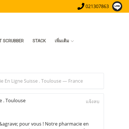
021307863
T SCRUBBER
STACK
เพิ่มเติม
e En Ligne Suisse . Toulouse — France
e . Toulouse
แจ้งลบ
&agrave; pour vous ! Notre pharmacie en