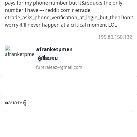
pays for my phone number but it&rsquo;s the only
number I have --- reddit com r etrade
etrade_asks_phone_verification_at_login_but_thenDon't
worry it'll never happen at a critical moment LOL
195.80.150.132
afranketpmen
ผู้เยี่ยมชม
fureraleaz@gmail.com
ตอบกระทู้