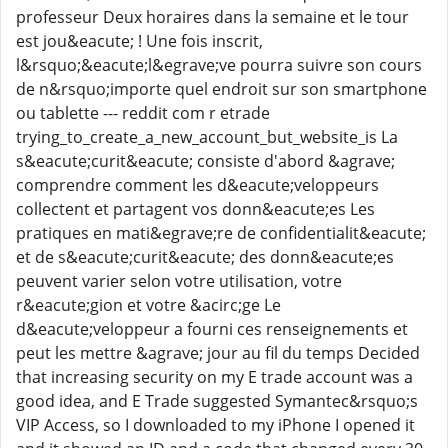
professeur Deux horaires dans la semaine et le tour
est jou&eacute; ! Une fois inscrit,
l&rsquo;&eacute;l&egrave;ve pourra suivre son cours
de n&rsquo;importe quel endroit sur son smartphone
ou tablette --- reddit com r etrade
trying_to_create_a_new_account_but_website_is La
s&eacute;curit&eacute; consiste d'abord &agrave;
comprendre comment les d&eacute;veloppeurs
collectent et partagent vos donn&eacute;es Les
pratiques en mati&egrave;re de confidentialit&eacute;
et de s&eacute;curit&eacute; des donn&eacute;es
peuvent varier selon votre utilisation, votre
r&eacute;gion et votre &acirc;ge Le
d&eacute;veloppeur a fourni ces renseignements et
peut les mettre &agrave; jour au fil du temps Decided
that increasing security on my E trade account was a
good idea, and E Trade suggested Symantec&rsquo;s
VIP Access, so I downloaded to my iPhone I opened it