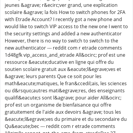
jeunes &agrave; r&ecirc;ver grand, une explication
scolaire &agrave; la fois How to switch phones for 2FA
with Etrade Account? I recently got a new phone and
would like to switch VIP access to the new one I went to
the security settings and added a new authenticator
However, there is no way to switch to switch to the
new authenticator --- reddit com r etrade comments
1d48gfk vip_access_and_etrade All&ocirc; prof est une
ressource &eacute;ducative en ligne qui offre du
soutien scolaire gratuit aux &eacute;l&egrave;ves et
&agrave; leurs parents Que ce soit pour les
math&eacute;matiques, le fran&ccedil;ais, les sciences
ou d&rsquo;autres mati&egrave;res, des enseignants
qualifi&eacute;s sont l&agrave; pour aider All&ocirc;
prof est un organisme de bienfaisance qui offre
gratuitement de l'aide aux devoirs &agrave; tous les
&eacute;l&egrave;ves du primaire et du secondaire du
Qu&eacute;bec --- reddit com r etrade comments