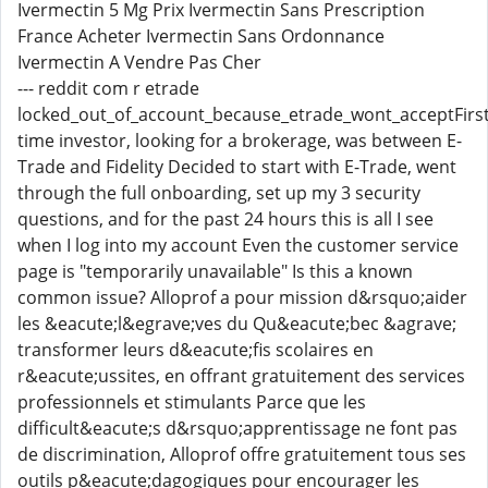
Ivermectin 5 Mg Prix Ivermectin Sans Prescription
France Acheter Ivermectin Sans Ordonnance
Ivermectin A Vendre Pas Cher
--- reddit com r etrade
locked_out_of_account_because_etrade_wont_acceptFirs
time investor, looking for a brokerage, was between E-
Trade and Fidelity Decided to start with E-Trade, went
through the full onboarding, set up my 3 security
questions, and for the past 24 hours this is all I see
when I log into my account Even the customer service
page is "temporarily unavailable" Is this a known
common issue? Alloprof a pour mission d&rsquo;aider
les &eacute;l&egrave;ves du Qu&eacute;bec &agrave;
transformer leurs d&eacute;fis scolaires en
r&eacute;ussites, en offrant gratuitement des services
professionnels et stimulants Parce que les
difficult&eacute;s d&rsquo;apprentissage ne font pas
de discrimination, Alloprof offre gratuitement tous ses
outils p&eacute;dagogiques pour encourager les