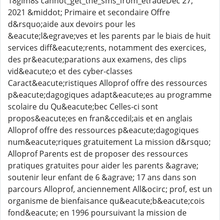
18gim8s cannot_get_the_sms_from_etradeDec 27,
2021 &middot; Primaire et secondaire Offre
d&rsquo;aide aux devoirs pour les
&eacute;l&egrave;ves et les parents par le biais de huit
services diff&eacute;rents, notamment des exercices,
des pr&eacute;parations aux examens, des clips
vid&eacute;o et des cyber-classes
Caract&eacute;ristiques Alloprof offre des ressources
p&eacute;dagogiques adapt&eacute;es au programme
scolaire du Qu&eacute;bec Celles-ci sont
propos&eacute;es en fran&ccedil;ais et en anglais
Alloprof offre des ressources p&eacute;dagogiques
num&eacute;riques gratuitement La mission d&rsquo;
Alloprof Parents est de proposer des ressources
pratiques gratuites pour aider les parents &agrave;
soutenir leur enfant de 6 &agrave; 17 ans dans son
parcours Alloprof, anciennement All&ocirc; prof, est un
organisme de bienfaisance qu&eacute;b&eacute;cois
fond&eacute; en 1996 poursuivant la mission de