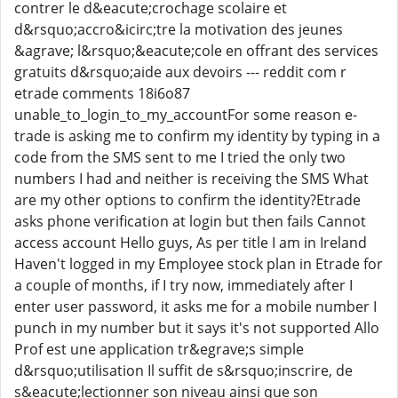
contrer le d&eacute;crochage scolaire et
d&rsquo;accro&icirc;tre la motivation des jeunes
&agrave; l&rsquo;&eacute;cole en offrant des services
gratuits d&rsquo;aide aux devoirs --- reddit com r
etrade comments 18i6o87
unable_to_login_to_my_accountFor some reason e-
trade is asking me to confirm my identity by typing in a
code from the SMS sent to me I tried the only two
numbers I had and neither is receiving the SMS What
are my other options to confirm the identity?Etrade
asks phone verification at login but then fails Cannot
access account Hello guys, As per title I am in Ireland
Haven't logged in my Employee stock plan in Etrade for
a couple of months, if I try now, immediately after I
enter user password, it asks me for a mobile number I
punch in my number but it says it's not supported Allo
Prof est une application tr&egrave;s simple
d&rsquo;utilisation Il suffit de s&rsquo;inscrire, de
s&eacute;lectionner son niveau ainsi que son