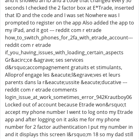
and it showed an ID and a code that changed every 30
seconds I checked the 2 factor box at E*Trade, inserted
that ID and the code and I was set Nowhere was I
prompted to register on the app Also added the app to
my iPad, and it got --- reddit com r etrade
how_to_switch_phones_for_2fa_with_etrade_account---
reddit com r etrade
if_you_having_issues_with_loading_certain_aspects
Gr&acirc;ce &agrave; ses services
d&rsquo;accompagnement gratuits et stimulants,
Alloprof engage les &eacute;l&egrave;ves et leurs
parents dans la r&eacute;ussite &eacute;ducative ---
reddit com r etrade comments
login_issue_at_work_sometimes_error_942Krautboy06
Locked out of account because Etrade won&rsquo;t
accept my phone number I went to log onto my Etrade
app and after logging on it asks me for my phone
number for 2 factor authentication I put my number in
and it displays this screen I&rsquo;m 18 so my dad still