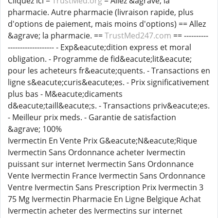
Cliquez ici =
TrustMed.org
= Allez &agrave; la
pharmacie. Autre pharmacie (livraison rapide, plus
d'options de paiement, mais moins d'options) == Allez
&agrave; la pharmacie. ==
TrustMed247.com
== ----------
------------------- - Exp&eacute;dition express et moral
obligation. - Programme de fid&eacute;lit&eacute;
pour les acheteurs fr&eacute;quents. - Transactions en
ligne s&eacute;curis&eacute;es. - Prix significativement
plus bas - M&eacute;dicaments
d&eacute;taill&eacute;s. - Transactions priv&eacute;es.
- Meilleur prix meds. - Garantie de satisfaction
&agrave; 100%
Ivermectin En Vente Prix G&eacute;N&eacute;Rique
Ivermectin Sans Ordonnance acheter Ivermectin
puissant sur internet Ivermectin Sans Ordonnance
Vente Ivermectin France Ivermectin Sans Ordonnance
Ventre Ivermectin Sans Prescription Prix Ivermectin 3
75 Mg Ivermectin Pharmacie En Ligne Belgique Achat
Ivermectin acheter des Ivermectins sur internet