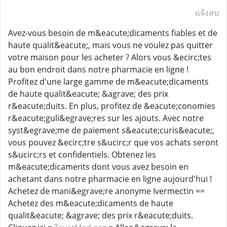
แจ้งลบ
Avez-vous besoin de m&eacute;dicaments fiables et de
haute qualit&eacute;, mais vous ne voulez pas quitter
votre maison pour les acheter ? Alors vous &ecirc;tes
au bon endroit dans notre pharmacie en ligne !
Profitez d'une large gamme de m&eacute;dicaments
de haute qualit&eacute; &agrave; des prix
r&eacute;duits. En plus, profitez de &eacute;conomies
r&eacute;guli&egrave;res sur les ajouts. Avec notre
syst&egrave;me de paiement s&eacute;curis&eacute;,
vous pouvez &ecirc;tre s&ucirc;r que vos achats seront
s&ucirc;rs et confidentiels. Obtenez les
m&eacute;dicaments dont vous avez besoin en
achetant dans notre pharmacie en ligne aujourd'hui !
Achetez de mani&egrave;re anonyme Ivermectin ==
Achetez des m&eacute;dicaments de haute
qualit&eacute; &agrave; des prix r&eacute;duits.