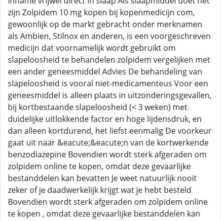
inname vrijwel direct in slaap Als slaapmiddel doet het
zijn Zolpidem 10 mg kopen bij kopenmedicijn com,
gewoonlijk op de markt gebracht onder merknamen
als Ambien, Stilnox en anderen, is een voorgeschreven
medicijn dat voornamelijk wordt gebruikt om
slapeloosheid te behandelen zolpidem vergelijken met
een ander geneesmiddel Advies De behandeling van
slapeloosheid is vooral niet-medicamenteus Voor een
geneesmiddel is alleen plaats in uitzonderingsgevallen,
bij kortbestaande slapeloosheid (< 3 weken) met
duidelijke uitlokkende factor en hoge lijdensdruk, en
dan alleen kortdurend, het liefst eenmalig De voorkeur
gaat uit naar &eacute;&eacute;n van de kortwerkende
benzodiazepine Bovendien wordt sterk afgeraden om
zolpidem online te kopen, omdat deze gevaarlijke
bestanddelen kan bevatten Je weet natuurlijk nooit
zeker of je daadwerkelijk krijgt wat je hebt besteld
Bovendien wordt sterk afgeraden om zolpidem online
te kopen , omdat deze gevaarlijke bestanddelen kan