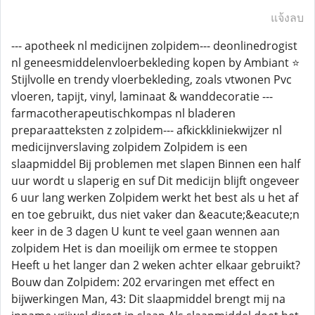
แจ้งลบ
--- apotheek nl medicijnen zolpidem--- deonlinedrogist
nl geneesmiddelenvloerbekleding kopen by Ambiant ⭐
Stijlvolle en trendy vloerbekleding, zoals vtwonen Pvc
vloeren, tapijt, vinyl, laminaat & wanddecoratie ---
farmacotherapeutischkompas nl bladeren
preparaatteksten z zolpidem--- afkickkliniekwijzer nl
medicijnverslaving zolpidem Zolpidem is een
slaapmiddel Bij problemen met slapen Binnen een half
uur wordt u slaperig en suf Dit medicijn blijft ongeveer
6 uur lang werken Zolpidem werkt het best als u het af
en toe gebruikt, dus niet vaker dan &eacute;&eacute;n
keer in de 3 dagen U kunt te veel gaan wennen aan
zolpidem Het is dan moeilijk om ermee te stoppen
Heeft u het langer dan 2 weken achter elkaar gebruikt?
Bouw dan Zolpidem: 202 ervaringen met effect en
bijwerkingen Man, 43: Dit slaapmiddel brengt mij na