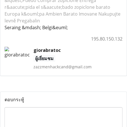
&iquest;Puedo Comprar zopiclone Entrega
r&aacute;pida el s&aacute;bado zopiclone barato
Europa
k&ouml;pa Ambien
Barato Imovane
Nakupujte
levně Pregabalin
Seraing &mdash; Belgi&euml;
195.80.150.132
giorabratoc
ผู้เยี่ยมชม
zazzmenhackcand@gmail.com
ตอบกระทู้