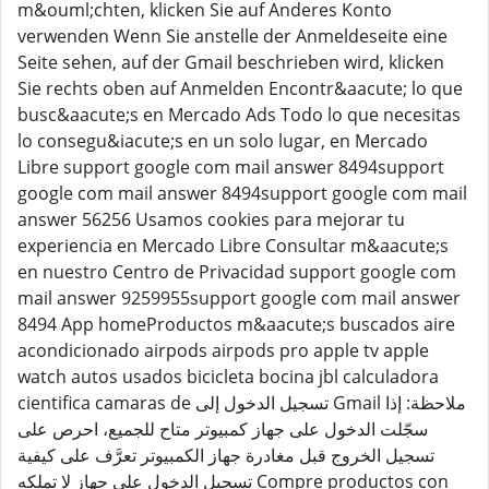
m&ouml;chten, klicken Sie auf Anderes Konto
verwenden Wenn Sie anstelle der Anmeldeseite eine
Seite sehen, auf der Gmail beschrieben wird, klicken
Sie rechts oben auf Anmelden Encontr&aacute; lo que
busc&aacute;s en Mercado Ads Todo lo que necesitas
lo consegu&iacute;s en un solo lugar, en Mercado
Libre support google com mail answer 8494support
google com mail answer 8494support google com mail
answer 56256 Usamos cookies para mejorar tu
experiencia en Mercado Libre Consultar m&aacute;s
en nuestro Centro de Privacidad support google com
mail answer 9259955support google com mail answer
8494 App homeProductos m&aacute;s buscados aire
acondicionado airpods airpods pro apple tv apple
watch autos usados bicicleta bocina jbl calculadora
cientifica camaras de تسجيل الدخول إلى Gmail ملاحظة: إذا
سجّلت الدخول على جهاز كمبيوتر متاح للجميع، احرص على
تسجيل الخروج قبل مغادرة جهاز الكمبيوتر تعرَّف على كيفية
تسجيل الدخول على جهاز لا تملكه Compre productos con