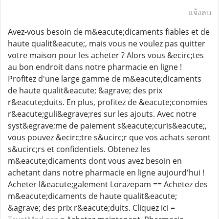
แจ้งลบ
Avez-vous besoin de m&eacute;dicaments fiables et de
haute qualit&eacute;, mais vous ne voulez pas quitter
votre maison pour les acheter ? Alors vous &ecirc;tes
au bon endroit dans notre pharmacie en ligne !
Profitez d'une large gamme de m&eacute;dicaments
de haute qualit&eacute; &agrave; des prix
r&eacute;duits. En plus, profitez de &eacute;conomies
r&eacute;guli&egrave;res sur les ajouts. Avec notre
syst&egrave;me de paiement s&eacute;curis&eacute;,
vous pouvez &ecirc;tre s&ucirc;r que vos achats seront
s&ucirc;rs et confidentiels. Obtenez les
m&eacute;dicaments dont vous avez besoin en
achetant dans notre pharmacie en ligne aujourd'hui !
Acheter l&eacute;galement Lorazepam == Achetez des
m&eacute;dicaments de haute qualit&eacute;
&agrave; des prix r&eacute;duits. Cliquez ici =