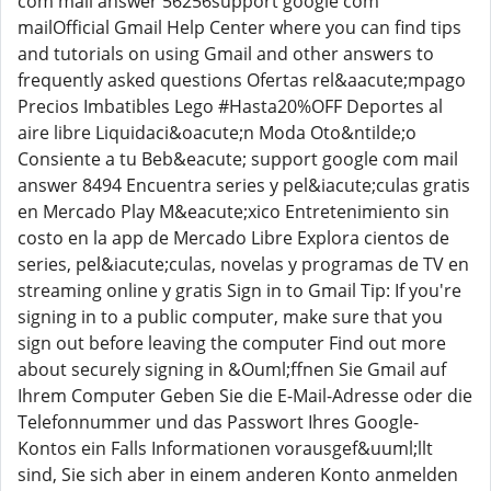
com mail answer 56256support google com
mailOfficial Gmail Help Center where you can find tips
and tutorials on using Gmail and other answers to
frequently asked questions Ofertas rel&aacute;mpago
Precios Imbatibles Lego #Hasta20%OFF Deportes al
aire libre Liquidaci&oacute;n Moda Oto&ntilde;o
Consiente a tu Beb&eacute; support google com mail
answer 8494 Encuentra series y pel&iacute;culas gratis
en Mercado Play M&eacute;xico Entretenimiento sin
costo en la app de Mercado Libre Explora cientos de
series, pel&iacute;culas, novelas y programas de TV en
streaming online y gratis Sign in to Gmail Tip: If you're
signing in to a public computer, make sure that you
sign out before leaving the computer Find out more
about securely signing in &Ouml;ffnen Sie Gmail auf
Ihrem Computer Geben Sie die E-Mail-Adresse oder die
Telefonnummer und das Passwort Ihres Google-
Kontos ein Falls Informationen vorausgef&uuml;llt
sind, Sie sich aber in einem anderen Konto anmelden