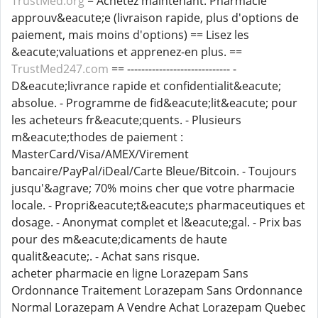
TrustMed.org
= Achetez maintenant. Pharmacie
approuv&eacute;e (livraison rapide, plus d'options de
paiement, mais moins d'options) == Lisez les
&eacute;valuations et apprenez-en plus. ==
TrustMed247.com
== ----------------------------- -
D&eacute;livrance rapide et confidentialit&eacute;
absolue. - Programme de fid&eacute;lit&eacute; pour
les acheteurs fr&eacute;quents. - Plusieurs
m&eacute;thodes de paiement :
MasterCard/Visa/AMEX/Virement
bancaire/PayPal/iDeal/Carte Bleue/Bitcoin. - Toujours
jusqu'&agrave; 70% moins cher que votre pharmacie
locale. - Propri&eacute;t&eacute;s pharmaceutiques et
dosage. - Anonymat complet et l&eacute;gal. - Prix bas
pour des m&eacute;dicaments de haute
qualit&eacute;. - Achat sans risque.
acheter pharmacie en ligne Lorazepam Sans
Ordonnance Traitement Lorazepam Sans Ordonnance
Normal Lorazepam A Vendre Achat Lorazepam Quebec