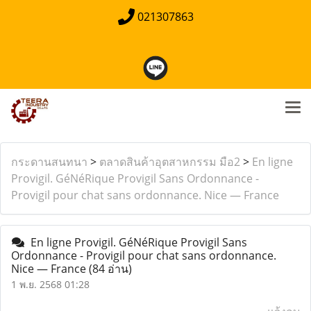
021307863
กระดานสนทนา
>
ตลาดสินค้าอุตสาหกรรม มือ2
>
En ligne
Provigil. GéNéRique Provigil Sans Ordonnance -
Provigil pour chat sans ordonnance. Nice — France
En ligne Provigil. GéNéRique Provigil Sans
Ordonnance - Provigil pour chat sans ordonnance.
Nice — France
(84 อ่าน)
1 พ.ย. 2568 01:28