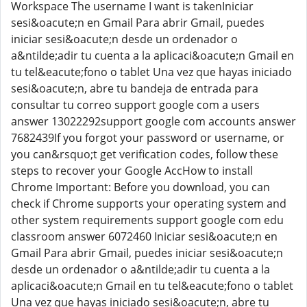
Workspace The username I want is takenIniciar
sesi&oacute;n en Gmail Para abrir Gmail, puedes
iniciar sesi&oacute;n desde un ordenador o
a&ntilde;adir tu cuenta a la aplicaci&oacute;n Gmail en
tu tel&eacute;fono o tablet Una vez que hayas iniciado
sesi&oacute;n, abre tu bandeja de entrada para
consultar tu correo support google com a users
answer 13022292support google com accounts answer
7682439If you forgot your password or username, or
you can&rsquo;t get verification codes, follow these
steps to recover your Google AccHow to install
Chrome Important: Before you download, you can
check if Chrome supports your operating system and
other system requirements support google com edu
classroom answer 6072460 Iniciar sesi&oacute;n en
Gmail Para abrir Gmail, puedes iniciar sesi&oacute;n
desde un ordenador o a&ntilde;adir tu cuenta a la
aplicaci&oacute;n Gmail en tu tel&eacute;fono o tablet
Una vez que hayas iniciado sesi&oacute;n, abre tu