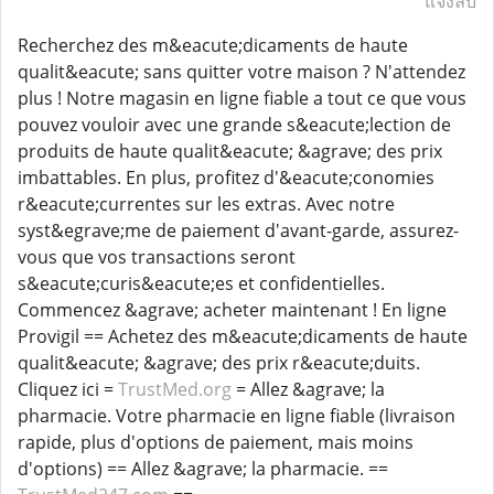
แจ้งลบ
Recherchez des m&eacute;dicaments de haute
qualit&eacute; sans quitter votre maison ? N'attendez
plus ! Notre magasin en ligne fiable a tout ce que vous
pouvez vouloir avec une grande s&eacute;lection de
produits de haute qualit&eacute; &agrave; des prix
imbattables. En plus, profitez d'&eacute;conomies
r&eacute;currentes sur les extras. Avec notre
syst&egrave;me de paiement d'avant-garde, assurez-
vous que vos transactions seront
s&eacute;curis&eacute;es et confidentielles.
Commencez &agrave; acheter maintenant ! En ligne
Provigil == Achetez des m&eacute;dicaments de haute
qualit&eacute; &agrave; des prix r&eacute;duits.
Cliquez ici =
TrustMed.org
= Allez &agrave; la
pharmacie. Votre pharmacie en ligne fiable (livraison
rapide, plus d'options de paiement, mais moins
d'options) == Allez &agrave; la pharmacie. ==