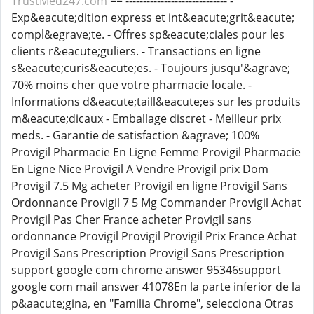
TrustMed247.com
== ----------------------------- -
Exp&eacute;dition express et int&eacute;grit&eacute;
compl&egrave;te. - Offres sp&eacute;ciales pour les
clients r&eacute;guliers. - Transactions en ligne
s&eacute;curis&eacute;es. - Toujours jusqu'&agrave;
70% moins cher que votre pharmacie locale. -
Informations d&eacute;taill&eacute;es sur les produits
m&eacute;dicaux - Emballage discret - Meilleur prix
meds. - Garantie de satisfaction &agrave; 100%
Provigil Pharmacie En Ligne Femme Provigil Pharmacie
En Ligne Nice Provigil A Vendre Provigil prix Dom
Provigil 7.5 Mg acheter Provigil en ligne Provigil Sans
Ordonnance Provigil 7 5 Mg Commander Provigil Achat
Provigil Pas Cher France acheter Provigil sans
ordonnance Provigil Provigil Provigil Prix France Achat
Provigil Sans Prescription Provigil Sans Prescription
support google com chrome answer 95346support
google com mail answer 41078En la parte inferior de la
p&aacute;gina, en "Familia Chrome", selecciona Otras