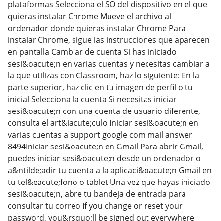
plataformas Selecciona el SO del dispositivo en el que
quieras instalar Chrome Mueve el archivo al
ordenador donde quieras instalar Chrome Para
instalar Chrome, sigue las instrucciones que aparecen
en pantalla Cambiar de cuenta Si has iniciado
sesi&oacute;n en varias cuentas y necesitas cambiar a
la que utilizas con Classroom, haz lo siguiente: En la
parte superior, haz clic en tu imagen de perfil o tu
inicial Selecciona la cuenta Si necesitas iniciar
sesi&oacute;n con una cuenta de usuario diferente,
consulta el art&iacute;culo Iniciar sesi&oacute;n en
varias cuentas a support google com mail answer
8494Iniciar sesi&oacute;n en Gmail Para abrir Gmail,
puedes iniciar sesi&oacute;n desde un ordenador o
a&ntilde;adir tu cuenta a la aplicaci&oacute;n Gmail en
tu tel&eacute;fono o tablet Una vez que hayas iniciado
sesi&oacute;n, abre tu bandeja de entrada para
consultar tu correo If you change or reset your
password, you&rsquo;ll be signed out everywhere