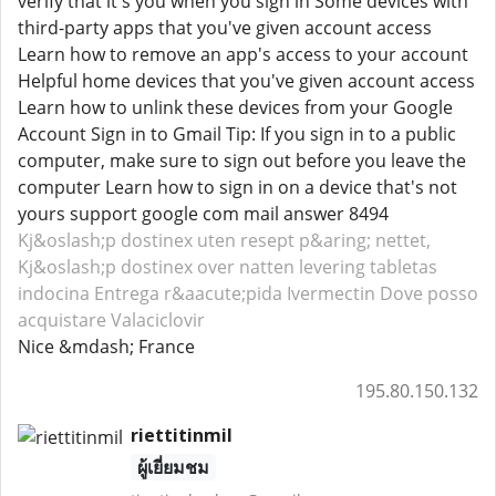
verify that it's you when you sign in Some devices with
third-party apps that you've given account access
Learn how to remove an app's access to your account
Helpful home devices that you've given account access
Learn how to unlink these devices from your Google
Account Sign in to Gmail Tip: If you sign in to a public
computer, make sure to sign out before you leave the
computer Learn how to sign in on a device that's not
yours support google com mail answer 8494
Kj&oslash;p dostinex uten resept p&aring; nettet,
Kj&oslash;p dostinex over natten levering
tabletas
indocina
Entrega r&aacute;pida Ivermectin
Dove posso
acquistare Valaciclovir
Nice &mdash; France
195.80.150.132
riettitinmil
ผู้เยี่ยมชม