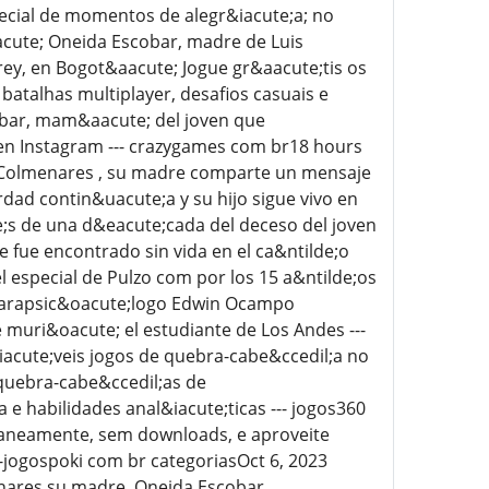
pecial de momentos de alegr&iacute;a; no
oacute; Oneida Escobar, madre de Luis
rey, en Bogot&aacute; Jogue gr&aacute;tis os
atalhas multiplayer, desafios casuais e
obar, mam&aacute; del joven que
 en Instagram --- crazygames com br18 hours
s Colmenares , su madre comparte un mensaje
dad contin&uacute;a y su hijo sigue vivo en
s de una d&eacute;cada del deceso del joven
 fue encontrado sin vida en el ca&ntilde;o
el especial de Pulzo com por los 15 a&ntilde;os
l parapsic&oacute;logo Edwin Ocampo
 muri&oacute; el estudiante de Los Andes ---
acute;veis jogos de quebra-cabe&ccedil;a no
 quebra-cabe&ccedil;as de
 e habilidades anal&iacute;ticas --- jogos360
taneamente, sem downloads, e aproveite
-jogospoki com br categoriasOct 6, 2023
enares su madre, Oneida Escobar,