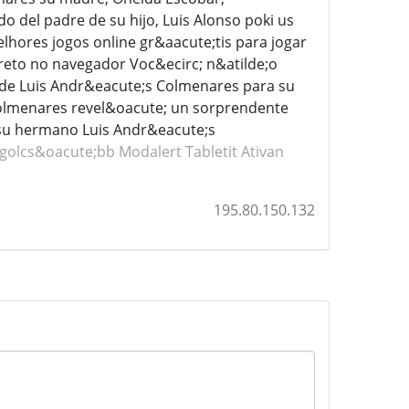
 del padre de su hijo, Luis Alonso poki us
hores jogos online gr&aacute;tis para jogar
ireto no navegador Voc&ecirc; n&atilde;o
 de Luis Andr&eacute;s Colmenares para su
Colmenares revel&oacute; un sorprendente
e su hermano Luis Andr&eacute;s
golcs&oacute;bb Modalert
Tabletit Ativan
195.80.150.132