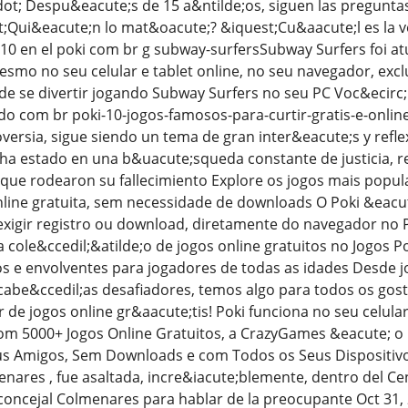
t; Despu&eacute;s de 15 a&ntilde;os, siguen las preguntas 
Qui&eacute;n lo mat&oacute;? &iquest;Cu&aacute;l es la v
10 en el poki com br g subway-surfersSubway Surfers foi at
smo no seu celular e tablet online, no seu navegador, exc
de se divertir jogando Subway Surfers no seu PC Voc&ecirc;
do com br poki-10-jogos-famosos-para-curtir-gratis-e-online
oversia, sigue siendo un tema de gran inter&eacute;s y re
 ha estado en una b&uacute;squeda constante de justicia, 
s que rodearon su fallecimiento Explore os jogos mais popu
nline gratuita, sem necessidade de downloads O Poki &eacut
exigir registro ou download, diretamente do navegador no 
cole&ccedil;&atilde;o de jogos online gratuitos no Jogos P
os e envolventes para jogadores de todas as idades Desde j
cabe&ccedil;as desafiadores, temos algo para todos os gos
r de jogos online gr&aacute;tis! Poki funciona no seu celu
Com 5000+ Jogos Online Gratuitos, a CrazyGames &eacute; o
s Amigos, Sem Downloads e com Todos os Seus Dispositivo
enares , fue asaltada, incre&iacute;blemente, dentro del 
concejal Colmenares para hablar de la preocupante Oct 31