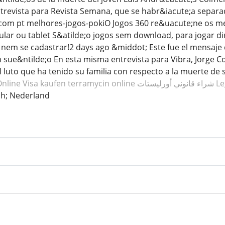
trevista para Revista Semana, que se habr&iacute;a separado
om pt melhores-jogos-pokiO Jogos 360 re&uacute;ne os mel
lar ou tablet S&atilde;o jogos sem download, para jogar d
 nem se cadastrar!2 days ago &middot; Este fue el mensaje
sue&ntilde;o En esta misma entrevista para Vibra, Jorge 
l luto que ha tenido su familia con respecto a la muerte d
nline Visa kaufen terramycin online
شراء قانوني أورليستات
Le
h; Nederland