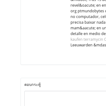
revel&oacute; en en
org ptmundobytes c
no computador, celu
precisa baixar nada
mam&aacute; en un 
detalle en medio de
kaufen terramycin O
Leeuwarden &mdas
ตอบกระทู้