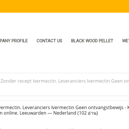
PANY PROFILE
CONTACT US
BLACK WOOD PELLET
WE
>
Zonder recept Ivermectin. Leveranciers Ivermectin Geen o
ermectin. Leveranciers Ivermectin Geen ontvangstbewijs -
in online. Leeuwarden — Nederland
(102 อ่าน)