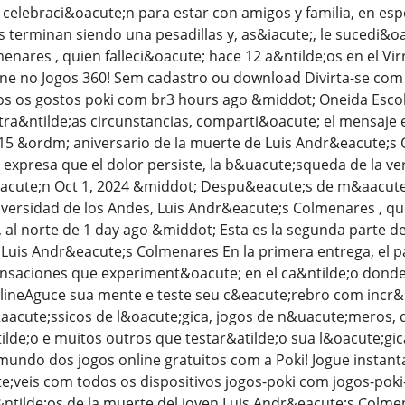
 celebraci&oacute;n para estar con amigos y familia, en es
s terminan siendo una pesadillas y, as&iacute;, le sucedi&
nares , quien falleci&oacute; hace 12 a&ntilde;os en el Vir
ne no Jogos 360! Sem cadastro ou download Divirta-se com b
os os gostos poki com br3 hours ago &middot; Oneida Esc
ra&ntilde;as circunstancias, comparti&oacute; el mensaje
 15 &ordm; aniversario de la muerte de Luis Andr&eacute;
presa que el dolor persiste, la b&uacute;squeda de la ver
acute;n Oct 1, 2024 &middot; Despu&eacute;s de m&aacute;
iversidad de los Andes, Luis Andr&eacute;s Colmenares , que
, al norte de 1 day ago &middot; Esta es la segunda parte d
e Luis Andr&eacute;s Colmenares En la primera entrega, e
ensaciones que experiment&oacute; en el ca&ntilde;o donde
lineAguce sua mente e teste seu c&eacute;rebro com incr&i
&aacute;ssicos de l&oacute;gica, jogos de n&uacute;meros,
lde;o e muitos outros que testar&atilde;o sua l&oacute;gica
undo dos jogos online gratuitos com a Poki! Jogue instan
;veis com todos os dispositivos jogos-poki com jogos-poki
ntilde;os de la muerte del joven Luis Andr&eacute;s Colm