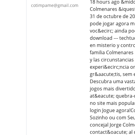
18 hours ago &middo
cotimpame@gmail.com
Colmenares &iquest;
31 de octubre de 20
pode jogar agora me
voc&ecirc; ainda po
download --- techtu
en misterio y contr
familia Colmenares
y las circunstancia
experi&ecirc;ncia o
gr&aacute;tis, sem 
Descubra uma vasta 
jogos mais divertid
at&eacute; quebra-
no site mais popula
login Jogue agora!
Sozinho ou com Seu
concejal Jorge Colm
contact&oacute; al 