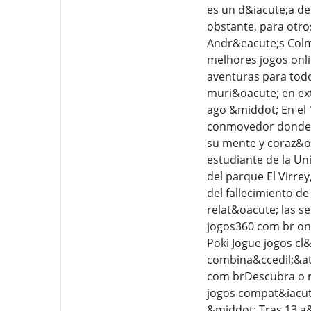
es un d&iacute;a de
obstante, para otro
Andr&eacute;s Colme
melhores jogos onli
aventuras para tod
muri&oacute; en ext
ago &middot; En el
conmovedor donde ex
su mente y coraz&o
estudiante de la Un
del parque El Virrey
del fallecimiento d
relat&oacute; las s
jogos360 com br on
Poki Jogue jogos cl
combina&ccedil;&ati
com brDescubra o m
jogos compat&iacute
&middot; Tras 13 a&