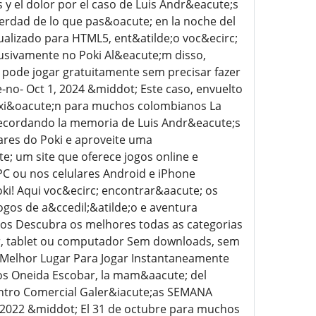
y el dolor por el caso de Luis Andr&eacute;s
erdad de lo que pas&oacute; en la noche del
ualizado para HTML5, ent&atilde;o voc&ecirc;
lusivamente no Poki Al&eacute;m disso,
 pode jogar gratuitamente sem precisar fazer
-no- Oct 1, 2024 &middot; Este caso, envuelto
flexi&oacute;n para muchos colombianos La
recordando la memoria de Luis Andr&eacute;s
lares do Poki e aproveite uma
e; um site que oferece jogos online e
PC ou nos celulares Android e iPhone
oki! Aqui voc&ecirc; encontrar&aacute; os
ogos de a&ccedil;&atilde;o e aventura
tos Descubra os melhores todas as categorias
lar, tablet ou computador Sem downloads, sem
 Melhor Lugar Para Jogar Instantaneamente
s Oneida Escobar, la mam&aacute; del
Centro Comercial Galer&iacute;as SEMANA
, 2022 &middot; El 31 de octubre para muchos