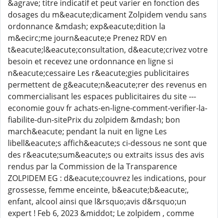
&agrave; titre indicatif et peut varier en fonction des
dosages du m&eacute;dicament Zolpidem vendu sans
ordonnance &mdash; exp&eacute;dition la
m&ecirc;me journ&eacute;e Prenez RDV en
t&eacute;l&eacute;consultation, d&eacute;crivez votre
besoin et recevez une ordonnance en ligne si
n&eacute;cessaire Les r&eacute;gies publicitaires
permettent de g&eacute;n&eacute;rer des revenus en
commercialisant les espaces publicitaires du site ---
economie gouv fr achats-en-ligne-comment-verifier-la-
fiabilite-dun-sitePrix du zolpidem &mdash; bon
march&eacute; pendant la nuit en ligne Les
libell&eacute;s affich&eacute;s ci-dessous ne sont que
des r&eacute;sum&eacute;s ou extraits issus des avis
rendus par la Commission de la Transparence
ZOLPIDEM EG : d&eacute;couvrez les indications, pour
grossesse, femme enceinte, b&eacute;b&eacute;,
enfant, alcool ainsi que l&rsquo;avis d&rsquo;un
expert ! Feb 6, 2023 &middot; Le zolpidem , comme