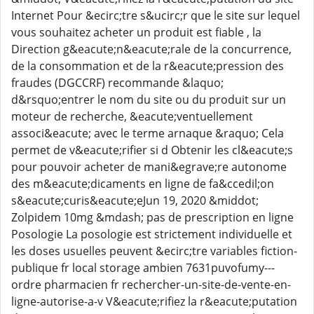
Internet Pour &ecirc;tre s&ucirc;r que le site sur lequel
vous souhaitez acheter un produit est fiable , la
Direction g&eacute;n&eacute;rale de la concurrence,
de la consommation et de la r&eacute;pression des
fraudes (DGCCRF) recommande &laquo;
d&rsquo;entrer le nom du site ou du produit sur un
moteur de recherche, &eacute;ventuellement
associ&eacute; avec le terme arnaque &raquo; Cela
permet de v&eacute;rifier si d Obtenir les cl&eacute;s
pour pouvoir acheter de mani&egrave;re autonome
des m&eacute;dicaments en ligne de fa&ccedil;on
s&eacute;curis&eacute;eJun 19, 2020 &middot;
Zolpidem 10mg &mdash; pas de prescription en ligne
Posologie La posologie est strictement individuelle et
les doses usuelles peuvent &ecirc;tre variables fiction-
publique fr local storage ambien 7631puvofumy---
ordre pharmacien fr rechercher-un-site-de-vente-en-
ligne-autorise-a-v V&eacute;rifiez la r&eacute;putation