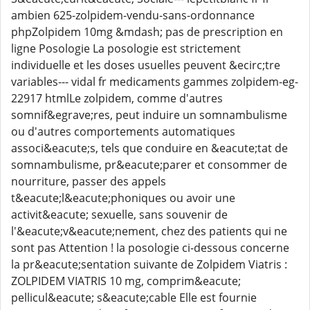
ambien 625-zolpidem-vendu-sans-ordonnance
phpZolpidem 10mg &mdash; pas de prescription en
ligne Posologie La posologie est strictement
individuelle et les doses usuelles peuvent &ecirc;tre
variables--- vidal fr medicaments gammes zolpidem-eg-
22917 htmlLe zolpidem, comme d'autres
somnif&egrave;res, peut induire un somnambulisme
ou d'autres comportements automatiques
associ&eacute;s, tels que conduire en &eacute;tat de
somnambulisme, pr&eacute;parer et consommer de
nourriture, passer des appels
t&eacute;l&eacute;phoniques ou avoir une
activit&eacute; sexuelle, sans souvenir de
l'&eacute;v&eacute;nement, chez des patients qui ne
sont pas Attention ! la posologie ci-dessous concerne
la pr&eacute;sentation suivante de Zolpidem Viatris :
ZOLPIDEM VIATRIS 10 mg, comprim&eacute;
pellicul&eacute; s&eacute;cable Elle est fournie