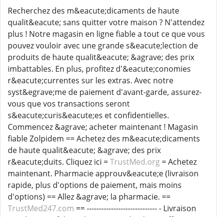
Recherchez des m&eacute;dicaments de haute
qualit&eacute; sans quitter votre maison ? N'attendez
plus ! Notre magasin en ligne fiable a tout ce que vous
pouvez vouloir avec une grande s&eacute;lection de
produits de haute qualit&eacute; &agrave; des prix
imbattables. En plus, profitez d'&eacute;conomies
r&eacute;currentes sur les extras. Avec notre
syst&egrave;me de paiement d'avant-garde, assurez-
vous que vos transactions seront
s&eacute;curis&eacute;es et confidentielles.
Commencez &agrave; acheter maintenant ! Magasin
fiable Zolpidem == Achetez des m&eacute;dicaments
de haute qualit&eacute; &agrave; des prix
r&eacute;duits. Cliquez ici =
TrustMed.org
= Achetez
maintenant. Pharmacie approuv&eacute;e (livraison
rapide, plus d'options de paiement, mais moins
d'options) == Allez &agrave; la pharmacie. ==
TrustMed247.com
== ----------------------------- - Livraison