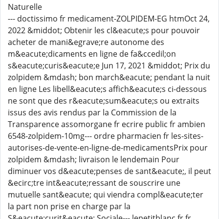
Naturelle
--- doctissimo fr medicament-ZOLPIDEM-EG htmOct 24,
2022 &middot; Obtenir les cl&eacute;s pour pouvoir
acheter de mani&egrave;re autonome des
m&eacute;dicaments en ligne de fa&ccedil;on
s&eacute;curis&eacute;e Jun 17, 2021 &middot; Prix du
zolpidem &mdash; bon march&eacute; pendant la nuit
en ligne Les libell&eacute;s affich&eacute;s ci-dessous
ne sont que des r&eacute;sum&eacute;s ou extraits
issus des avis rendus par la Commission de la
Transparence assomorgane fr ecrire public fr ambien
6548-zolpidem-10mg--- ordre pharmacien fr les-sites-
autorises-de-vente-en-ligne-de-medicamentsPrix pour
zolpidem &mdash; livraison le lendemain Pour
diminuer vos d&eacute;penses de sant&eacute;, il peut
&ecirc;tre int&eacute;ressant de souscrire une
mutuelle sant&eacute; qui viendra compl&eacute;ter
la part non prise en charge par la
S&eacute;curit&eacute; Sociale--- lepetitblanc fr fr