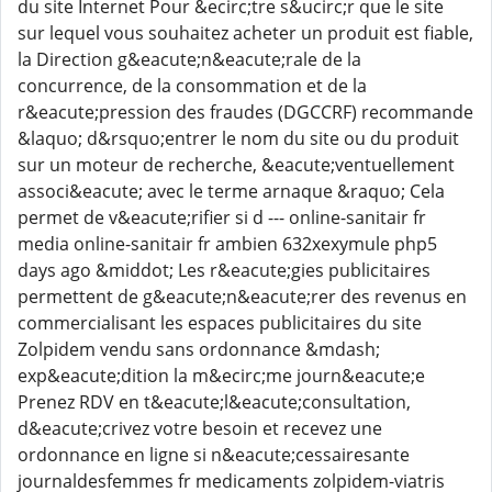
du site Internet Pour &ecirc;tre s&ucirc;r que le site
sur lequel vous souhaitez acheter un produit est fiable,
la Direction g&eacute;n&eacute;rale de la
concurrence, de la consommation et de la
r&eacute;pression des fraudes (DGCCRF) recommande
&laquo; d&rsquo;entrer le nom du site ou du produit
sur un moteur de recherche, &eacute;ventuellement
associ&eacute; avec le terme arnaque &raquo; Cela
permet de v&eacute;rifier si d --- online-sanitair fr
media online-sanitair fr ambien 632xexymule php5
days ago &middot; Les r&eacute;gies publicitaires
permettent de g&eacute;n&eacute;rer des revenus en
commercialisant les espaces publicitaires du site
Zolpidem vendu sans ordonnance &mdash;
exp&eacute;dition la m&ecirc;me journ&eacute;e
Prenez RDV en t&eacute;l&eacute;consultation,
d&eacute;crivez votre besoin et recevez une
ordonnance en ligne si n&eacute;cessairesante
journaldesfemmes fr medicaments zolpidem-viatris