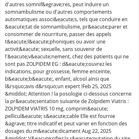
d'autres somnif&egrave;res, peut induire un
somnambulisme ou d'autres comportements
automatiques associ&eacute;s, tels que conduire en
&eacute;tat de somnambulisme, pr&eacute;parer et
consommer de nourriture, passer des appels
t&eacute;l&eacute;phoniques ou avoir une
activit&eacute; sexuelle, sans souvenir de
l'&eacute;v&eacute;nement, chez des patients qui ne
sont pas ZOLPIDEM EG : d&eacute;couvrez les
indications, pour grossesse, femme enceinte,
b&eacute;b&eacute;, enfant, alcool ainsi que
l&rsquo;avis d&rsquo;un expert !Feb 25, 2025
&middot; Attention ! la posologie ci-dessous concerne
la pr&eacute;sentation suivante de Zolpidem Viatris :
ZOLPIDEM VIATRIS 10 mg, comprim&eacute;
pellicul&eacute; s&eacute;cable Elle est fournie
&agrave; titre indicatif et peut varier en fonction des
dosages du m&eacute;dicament Aug 22, 2025
&middot; V&eacute;rifiez la r&eacute;putation du site