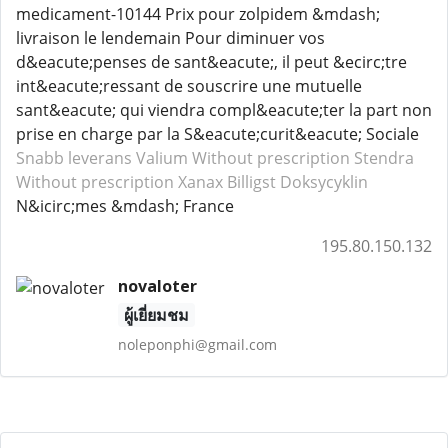
medicament-10144 Prix pour zolpidem &mdash;
livraison le lendemain Pour diminuer vos
d&eacute;penses de sant&eacute;, il peut &ecirc;tre
int&eacute;ressant de souscrire une mutuelle
sant&eacute; qui viendra compl&eacute;ter la part non
prise en charge par la S&eacute;curit&eacute; Sociale
Snabb leverans Valium
Without prescription Stendra
Without prescription Xanax
Billigst Doksycyklin
N&icirc;mes &mdash; France
195.80.150.132
novaloter
ผู้เยี่ยมชม
noleponphi@gmail.com