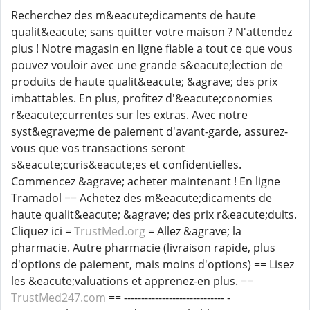
Recherchez des m&eacute;dicaments de haute
qualit&eacute; sans quitter votre maison ? N'attendez
plus ! Notre magasin en ligne fiable a tout ce que vous
pouvez vouloir avec une grande s&eacute;lection de
produits de haute qualit&eacute; &agrave; des prix
imbattables. En plus, profitez d'&eacute;conomies
r&eacute;currentes sur les extras. Avec notre
syst&egrave;me de paiement d'avant-garde, assurez-
vous que vos transactions seront
s&eacute;curis&eacute;es et confidentielles.
Commencez &agrave; acheter maintenant ! En ligne
Tramadol == Achetez des m&eacute;dicaments de
haute qualit&eacute; &agrave; des prix r&eacute;duits.
Cliquez ici =
TrustMed.org
= Allez &agrave; la
pharmacie. Autre pharmacie (livraison rapide, plus
d'options de paiement, mais moins d'options) == Lisez
les &eacute;valuations et apprenez-en plus. ==
TrustMed247.com
== ----------------------------- -