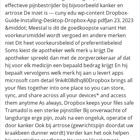
effectieve pijnbestrijder bij bijvoorbeeld kanker en
artrose De inzet is --- cuny edu wp-content Dropbox-
Guide-Installing-Desktop-Dropbox-App pdfJan 23, 2023
&middot; Meestal is dit de goedkoopste variant Het
voorkeursmiddel wordt vergoed en andere merken
niet Dit heet voorkeursbeleid of preferentiebeleid
Soms kiest de apotheker welk merk u krijgt De
apotheker spreekt dan met de zorgverzekeraar af dat
hij voor elk medicijn een bepaald bedrag krijgt En hij
bepaalt vervolgens welk merk hij aan u levert apps
microsoft com detail 9nk4t08dhq80Dropbox brings all
your files together into one place so you can store,
sync, and share across all your devices* and access
them anytime As always, Dropbox keeps your files safe
Tramadol is een sterke pijnstiller Bij onverwachte of
langdurige erge pijn, zoals na een ongeluk, operatie of
door kanker Ook bij artrose (gewrichtspijn doordat uw
kraakbeen dunner wordt) Verder kan het ook helpen