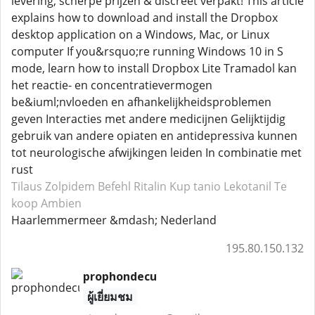
levering, scherpe prijzen & discreet verpakt! This article
explains how to download and install the Dropbox
desktop application on a Windows, Mac, or Linux
computer If you&rsquo;re running Windows 10 in S
mode, learn how to install Dropbox Lite Tramadol kan
het reactie- en concentratievermogen
be&iuml;nvloeden en afhankelijkheidsproblemen
geven Interacties met andere medicijnen Gelijktijdig
gebruik van andere opiaten en antidepressiva kunnen
tot neurologische afwijkingen leiden In combinatie met
rust
Tilaus Zolpidem
Befehl Ritalin
Kup tanio Lekotanil
Te
koop Ambien
Haarlemmermeer &mdash; Nederland
195.80.150.132
prophondecu
ผู้เยี่ยมชม