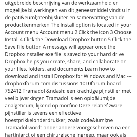
uitgebreide beschrijving van de werkzaamheid en
mogelijke bijwerkingen van dit geneesmiddel vindt u in
de pati&euml;ntenbijsluiter en samenvatting van de
productkenmerken The Install option is located in your
Account menu Account menu 2 Click the icon 3 Choose
Install 4 Click the Download Dropbox button 5 Click the
Save File button A message will appear once the
DropboxInstaller exe file is saved to your hard drive
Dropbox helps you create, share, and collaborate on
your files, folders, and documents Learn how to
download and install Dropbox for Windows and Mac ---
dropboxforum com discussions 1010forum-board
752412 Tramadol &ndash; een krachtige pijnstiller met
veel bijwerkingen Tramadol is een opio&iuml;de
analgeticum, lijkend op morfine Deze relatief zware
pijnstiller is tevens een effectieve
hoestprikkelonderdrukker, zoals code&iuml;ne
Tramadol wordt onder andere voorgeschreven na een
hartinfarct of een chirurgische ingreep, maar ook als