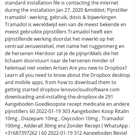
standard installation file is contacting the internet
during the installation Jan 27, 2020 &middot; Pijnstiller
tramadol : werking, gebruik, dosis & bijwerkingen
Tramadol is wereldwijd een van de meest bekende en
meest gebruikte pijnstillers Tramadol heeft een
pijnstillende werking doordat het inwerkt op het
centraal zenuwstelsel, met name het ruggenmerg en
de hersenen Hierdoor zal je de pijnprikkels die het
lichaam doorstuurt naar de hersenen minder of
helemaal niet voelen Artsen Are you new to Dropbox?
Learn all you need to know about the Dropbox desktop
and mobile apps, from how to download them to
getting started dropbox lenovocloudsoftware com
downloading-and-installing-the-dropbox-de 291
Aangeboden Goedkoopste recept medicatie en andere
pijnstillers 60 2022-01-19 303 Aangeboden Koop Ritalin
10mg , Diazepam 10mg , Oxycodon 10mg , Tramadol
100mg , Adderall 30mg enz Zonder Recept ( WhatsApp :
+31687397262 ) 60 2022-01-19 312 Aangeboden Bestel