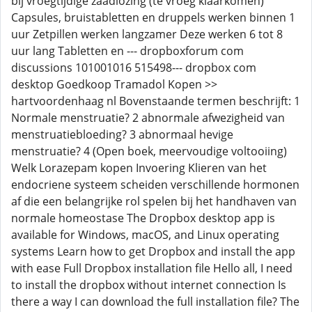
bij vroegtijdige zaadlozing (te vroeg klaarkomen)
Capsules, bruistabletten en druppels werken binnen 1
uur Zetpillen werken langzamer Deze werken 6 tot 8
uur lang Tabletten en --- dropboxforum com
discussions 101001016 515498--- dropbox com
desktop Goedkoop Tramadol Kopen >>
hartvoordenhaag nl Bovenstaande termen beschrijft: 1
Normale menstruatie? 2 abnormale afwezigheid van
menstruatiebloeding? 3 abnormaal hevige
menstruatie? 4 (Open boek, meervoudige voltooiing)
Welk Lorazepam kopen Invoering Klieren van het
endocriene systeem scheiden verschillende hormonen
af die een belangrijke rol spelen bij het handhaven van
normale homeostase The Dropbox desktop app is
available for Windows, macOS, and Linux operating
systems Learn how to get Dropbox and install the app
with ease Full Dropbox installation file Hello all, I need
to install the dropbox without internet connection Is
there a way I can download the full installation file? The