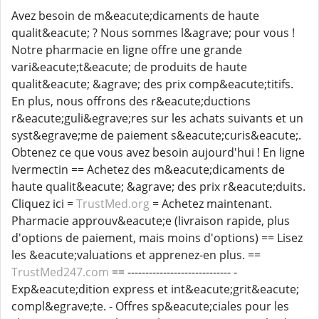
Avez besoin de m&eacute;dicaments de haute
qualit&eacute; ? Nous sommes l&agrave; pour vous !
Notre pharmacie en ligne offre une grande
vari&eacute;t&eacute; de produits de haute
qualit&eacute; &agrave; des prix comp&eacute;titifs.
En plus, nous offrons des r&eacute;ductions
r&eacute;guli&egrave;res sur les achats suivants et un
syst&egrave;me de paiement s&eacute;curis&eacute;.
Obtenez ce que vous avez besoin aujourd'hui ! En ligne
Ivermectin == Achetez des m&eacute;dicaments de
haute qualit&eacute; &agrave; des prix r&eacute;duits.
Cliquez ici =
TrustMed.org
= Achetez maintenant.
Pharmacie approuv&eacute;e (livraison rapide, plus
d'options de paiement, mais moins d'options) == Lisez
les &eacute;valuations et apprenez-en plus. ==
TrustMed247.com
== ----------------------------- -
Exp&eacute;dition express et int&eacute;grit&eacute;
compl&egrave;te. - Offres sp&eacute;ciales pour les