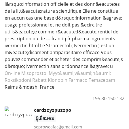
l&rsquo;information officielle et des donn&eacute;es
de la litt&eacute;rature scientifique Elle ne constitue
en aucun cas une base d&rsquo;information &agrave;
usage professionnel et ne doit pas &ecirc;tre
utilis&eacute;e comme r&eacute;f&eacute;rentiel de
prescription ou de --- frantiq fr pharma ingredients
ivermectin html Le Stromectol ( Ivermectin ) est un
m&eacute;dicament antiparasitaire efficace Vous
pouvez commander et acheter des comprim&eacute;s
d&rsquo; Ivermectin sans ordonnance &agrave; u
On-line Misoprostol
Myyt&auml;v&auml;n&auml;
Roksikodoni
Rabatt Klonopin
Farmaco Temazepam
Reims &mdash; France
195.80.150.132
cardzzyzpuzzpo
ผู้เยี่ยมชม
soproweafac@gmail.com