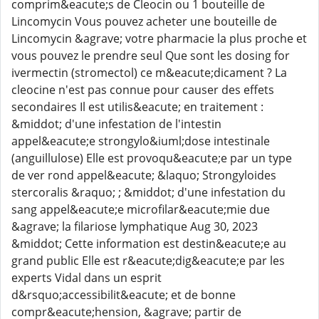
comprim&eacute;s de Cleocin ou 1 bouteille de
Lincomycin Vous pouvez acheter une bouteille de
Lincomycin &agrave; votre pharmacie la plus proche et
vous pouvez le prendre seul Que sont les dosing for
ivermectin (stromectol) ce m&eacute;dicament ? La
cleocine n'est pas connue pour causer des effets
secondaires Il est utilis&eacute; en traitement :
&middot; d'une infestation de l'intestin
appel&eacute;e strongylo&iuml;dose intestinale
(anguillulose) Elle est provoqu&eacute;e par un type
de ver rond appel&eacute; &laquo; Strongyloides
stercoralis &raquo; ; &middot; d'une infestation du
sang appel&eacute;e microfilar&eacute;mie due
&agrave; la filariose lymphatique Aug 30, 2023
&middot; Cette information est destin&eacute;e au
grand public Elle est r&eacute;dig&eacute;e par les
experts Vidal dans un esprit
d&rsquo;accessibilit&eacute; et de bonne
compr&eacute;hension, &agrave; partir de