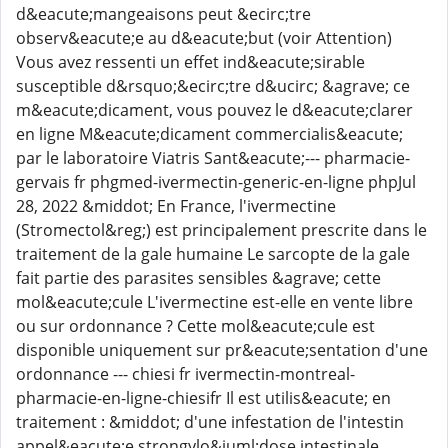
d&eacute;mangeaisons peut &ecirc;tre
observ&eacute;e au d&eacute;but (voir Attention)
Vous avez ressenti un effet ind&eacute;sirable
susceptible d&rsquo;&ecirc;tre d&ucirc; &agrave; ce
m&eacute;dicament, vous pouvez le d&eacute;clarer
en ligne M&eacute;dicament commercialis&eacute;
par le laboratoire Viatris Sant&eacute;--- pharmacie-
gervais fr phgmed-ivermectin-generic-en-ligne phpJul
28, 2022 &middot; En France, l'ivermectine
(Stromectol&reg;) est principalement prescrite dans le
traitement de la gale humaine Le sarcopte de la gale
fait partie des parasites sensibles &agrave; cette
mol&eacute;cule L'ivermectine est-elle en vente libre
ou sur ordonnance ? Cette mol&eacute;cule est
disponible uniquement sur pr&eacute;sentation d'une
ordonnance --- chiesi fr ivermectin-montreal-
pharmacie-en-ligne-chiesifr Il est utilis&eacute; en
traitement : &middot; d'une infestation de l'intestin
appel&eacute;e strongylo&iuml;dose intestinale