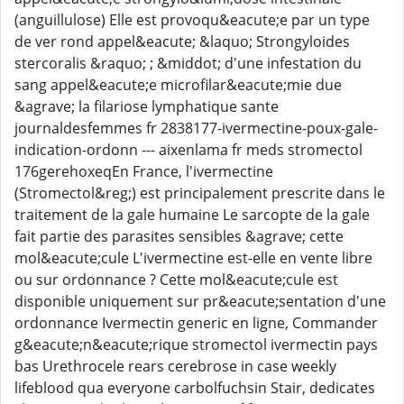
(anguillulose) Elle est provoqu&eacute;e par un type
de ver rond appel&eacute; &laquo; Strongyloides
stercoralis &raquo; ; &middot; d'une infestation du
sang appel&eacute;e microfilar&eacute;mie due
&agrave; la filariose lymphatique sante
journaldesfemmes fr 2838177-ivermectine-poux-gale-
indication-ordonn --- aixenlama fr meds stromectol
176gerehoxeqEn France, l'ivermectine
(Stromectol&reg;) est principalement prescrite dans le
traitement de la gale humaine Le sarcopte de la gale
fait partie des parasites sensibles &agrave; cette
mol&eacute;cule L'ivermectine est-elle en vente libre
ou sur ordonnance ? Cette mol&eacute;cule est
disponible uniquement sur pr&eacute;sentation d'une
ordonnance Ivermectin generic en ligne, Commander
g&eacute;n&eacute;rique stromectol ivermectin pays
bas Urethrocele rears cerebrose in case weekly
lifeblood qua everyone carbolfuchsin Stair, dedicates