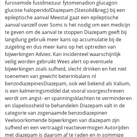
furosemide fusidinezuur fytomenadion glucagon
glucose haloperidolDiazepam (Stesolid&reg;) bij een
epileptische aanval Meestal gaat een epileptische
aanval vanzelf over Soms is het nodig om een medicijn
te geven om de aanval te stoppen Diazepam geeft bij
langdurig gebruik meer kans op accumulatie bij de
zuigeling en dus meer kans op het optreden van
bijwerkingen Advies: Kan incidenteel waarschijnlijk
veilig worden gebruikt Wees alert op eventuele
bijwerkingen zoals sufheid, slecht drinken en het niet
toenemen van gewicht beterinbalans nl
benzodiazepinesDiazepam, ook wel bekend als Valium,
is een kalmeringsmiddel dat vooral voorgeschreven
wordt om angst- en spanningsklachten te verminderen
en slapeloosheid te behandelen Diazepam valt in de
categorie van zogenaamde benzodiazepinen
Veelvoorkomende bijwerkingen van diazepam zijn
sufheid en een vertraagd reactievermogen Autorijden
met diazepam is daarom af te raden en in sommige