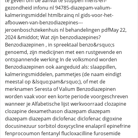
te geven om de aanval te stoppen mens-en-
gezondheid infonu nl 94785-diazepam-valium-
kalmeringsmiddel htmlbrainq nl gids-voor-het-
afbouwen-van-benzodiazepines---
jeroenboschziekenhuis nl behandelingen pdfMay 22,
2024 &middot; Wat zijn benzodiazepines?
Benzodiazepinen , in spreektaal benzo&rsquo;s
genoemd, zijn medicijnen met een rustgevende en
ontspannende werking In de volksmond worden
Benzodiazepinen ook aangeduid als: slaappillen,
kalmeringsmiddelen, pammetjes (de naam eindigt
meestal op &lsquo;pam&rsquo;), of met de
merknamen Seresta of Valium Benzodiazepinen
worden vaak voor een korte periode voorgeschreven
wanneer je Alfabetische lijst werkvoorraad clozapine
clozapine dexamethason diazepam diazepam
diazepam diazepam diclofenac diclofenac digoxine
docusinezuur sorbitol doxycycline enalapril epinefrine
fenprocoumon fentanyl flucloxacilline furosemide