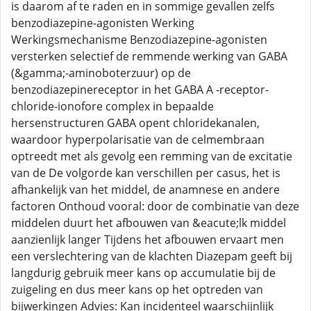
is daarom af te raden en in sommige gevallen zelfs
benzodiazepine-agonisten Werking
Werkingsmechanisme Benzodiazepine-agonisten
versterken selectief de remmende werking van GABA
(&gamma;-aminoboterzuur) op de
benzodiazepinereceptor in het GABA A -receptor-
chloride-ionofore complex in bepaalde
hersenstructuren GABA opent chloridekanalen,
waardoor hyperpolarisatie van de celmembraan
optreedt met als gevolg een remming van de excitatie
van de De volgorde kan verschillen per casus, het is
afhankelijk van het middel, de anamnese en andere
factoren Onthoud vooral: door de combinatie van deze
middelen duurt het afbouwen van &eacute;lk middel
aanzienlijk langer Tijdens het afbouwen ervaart men
een verslechtering van de klachten Diazepam geeft bij
langdurig gebruik meer kans op accumulatie bij de
zuigeling en dus meer kans op het optreden van
bijwerkingen Advies: Kan incidenteel waarschijnlijk