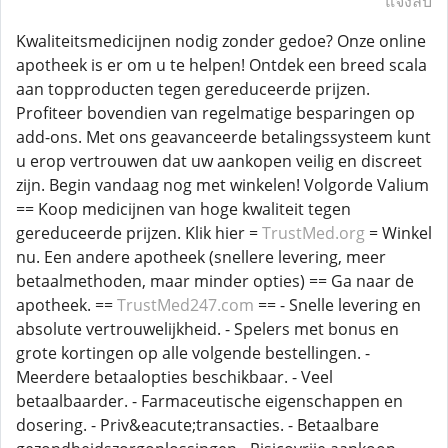
แจ้งลบ
Kwaliteitsmedicijnen nodig zonder gedoe? Onze online
apotheek is er om u te helpen! Ontdek een breed scala
aan topproducten tegen gereduceerde prijzen.
Profiteer bovendien van regelmatige besparingen op
add-ons. Met ons geavanceerde betalingssysteem kunt
u erop vertrouwen dat uw aankopen veilig en discreet
zijn. Begin vandaag nog met winkelen! Volgorde Valium
== Koop medicijnen van hoge kwaliteit tegen
gereduceerde prijzen. Klik hier =
TrustMed.org
= Winkel
nu. Een andere apotheek (snellere levering, meer
betaalmethoden, maar minder opties) == Ga naar de
apotheek. ==
TrustMed247.com
== - Snelle levering en
absolute vertrouwelijkheid. - Spelers met bonus en
grote kortingen op alle volgende bestellingen. -
Meerdere betaalopties beschikbaar. - Veel
betaalbaarder. - Farmaceutische eigenschappen en
dosering. - Priv&eacute;transacties. - Betaalbare