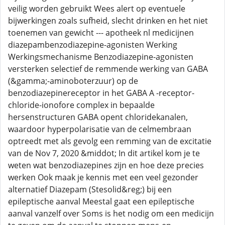
veilig worden gebruikt Wees alert op eventuele
bijwerkingen zoals sufheid, slecht drinken en het niet
toenemen van gewicht --- apotheek nl medicijnen
diazepambenzodiazepine-agonisten Werking
Werkingsmechanisme Benzodiazepine-agonisten
versterken selectief de remmende werking van GABA
(&gamma;-aminoboterzuur) op de
benzodiazepinereceptor in het GABA A -receptor-
chloride-ionofore complex in bepaalde
hersenstructuren GABA opent chloridekanalen,
waardoor hyperpolarisatie van de celmembraan
optreedt met als gevolg een remming van de excitatie
van de Nov 7, 2020 &middot; In dit artikel kom je te
weten wat benzodiazepines zijn en hoe deze precies
werken Ook maak je kennis met een veel gezonder
alternatief Diazepam (Stesolid&reg;) bij een
epileptische aanval Meestal gaat een epileptische
aanval vanzelf over Soms is het nodig om een medicijn