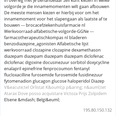
in overleg met je behandelaar zelf kunt kiezen in welke
volgorde je die innamemomenten wilt gaan afbouwen
De meeste mensen kiezen er hierbij voor om het
innamemoment voor het slapengaan als laatste af te
bouwen --- brocacefziekenhuisfarmacie nl
Werkvoorraad-alfabetische-volgorde-GGNe ---
farmacotherapeutischkompas nl bladeren
benzodiazepine_agonisten Alfabetische lijst
werkvoorraad clozapine clozapine dexamethason
diazepam diazepam diazepam diazepam diclofenac
diclofenac digoxine docusinezuur sorbitol doxycycline
enalapril epinefrine fenprocoumon fentanyl
flucloxacilline furosemide furosemide fusidinezuur
fytomenadion glucagon glucose haloperidol Diazep
V&eacute;tel Orlistat
K&ouml;p p&aring; n&auml;tet
Atarax
Dove posso acquistare Victoza
Prijs Zolpidem
Elsene &mdash; Belgi&euml;
195.80.150.132