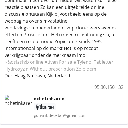
bent maar meer over dit middel wilt weten kun je een
reactie plaatsen Zo kan een uitgebreide online
discussie ontstaan Kijk bijvoorbeeld eens op de
webpagina over simvastatine
verslavingshulpnederland nl zopiclon-is-verslavend-
effecten-7-risicos-en- Heb ik een recept nodig? Ja, u
heeft een recept nodig Zopiclon is sinds 1985
internationaal op de markt Het is op recept
verkrijgbaar onder de merknaam Imo
K&oslash;b online Ativan
For sale Tylenol
Tabletter
Hydroxyzin
Without prescription Zolpidem
Den Haag &mdash; Nederland
195.80.150.132
nchetinkaren
ผู้เยี่ยมชม
gunsribdeostar@gmail.com