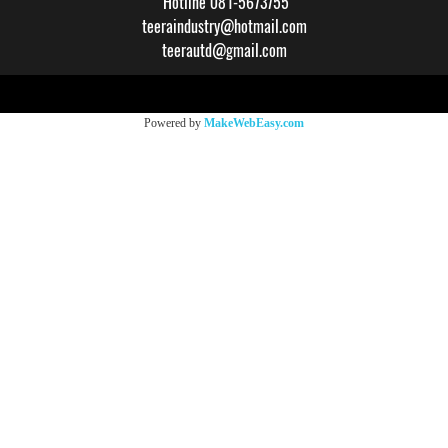
Hotline 081-5673755
teeraindustry@hotmail.com
teerautd@gmail.com
Copy right by makewebeasy.com
Powered by
MakeWebEasy.com