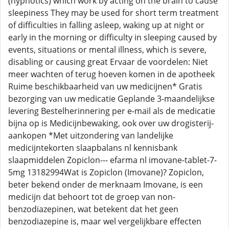
(hypnotics) which work by acting on the brain to cause
sleepiness They may be used for short term treatment
of difficulties in falling asleep, waking up at night or
early in the morning or difficulty in sleeping caused by
events, situations or mental illness, which is severe,
disabling or causing great Ervaar de voordelen: Niet
meer wachten of terug hoeven komen in de apotheek
Ruime beschikbaarheid van uw medicijnen* Gratis
bezorging van uw medicatie Geplande 3-maandelijkse
levering Bestelherinnering per e-mail als de medicatie
bijna op is Medicijnbewaking, ook over uw drogisterij-
aankopen *Met uitzondering van landelijke
medicijntekorten slaapbalans nl kennisbank
slaapmiddelen Zopiclon--- efarma nl imovane-tablet-7-
5mg 13182994Wat is Zopiclon (Imovane)? Zopiclon,
beter bekend onder de merknaam Imovane, is een
medicijn dat behoort tot de groep van non-
benzodiazepinen, wat betekent dat het geen
benzodiazepine is, maar wel vergelijkbare effecten