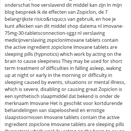
onderschat hoe verslavend dit middel kan zijn In mijn
blog bespreek ik de effecten van Zopiclon, de 7
belangrijkste risico&rsquo;s van gebruik, en hoe je
kunt afkicken van dit middel shop datema nl imovane-
75mg-30-tabletsconnection-sggz nl verslaving
medicijnverslaving zopiclonImovane tablets contain
the active ingredient zopiclone Imovane tablets are
sleeping pills (hypnotics) which work by acting on the
brain to cause sleepiness They may be used for short
term treatment of difficulties in falling asleep, waking
up at night or early in the morning or difficulty in
sleeping caused by events, situations or mental illness,
which is severe, disabling or causing great Zopiclon is
een synthetisch slaapmiddel dat bekend is onder de
merknaam Imovane Het is geschikt voor kortdurende
behandelingen van slapeloosheid en ernstige
slaapstoornissen Imovane tablets contain the active
ingredient zopiclone Imovane tablets are sleeping pills