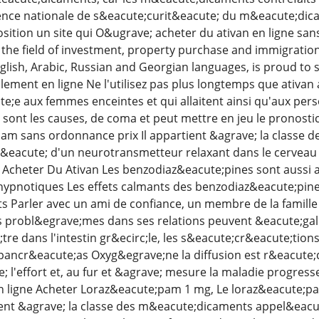
nce nationale de s&eacute;curit&eacute; du m&eacute;dica
sition un site qui O&ugrave; acheter du ativan en ligne 
n the field of investment, property purchase and immigration
nglish, Arabic, Russian and Georgian languages, is proud to 
lement en ligne Ne l'utilisez pas plus longtemps que ativan
e;e aux femmes enceintes et qui allaitent ainsi qu'aux per
s sont les causes, de coma et peut mettre en jeu le pronosti
pam sans ordonnance prix Il appartient &agrave; la classe d
t&eacute; d'un neurotransmetteur relaxant dans le cerveau
Acheter Du Ativan Les benzodiaz&eacute;pines sont aussi a
hypnotiques Les effets calmants des benzodiaz&eacute;pin
Parler avec un ami de confiance, un membre de la famille
 probl&egrave;mes dans ses relations peuvent &eacute;gal
e dans l'intestin gr&ecirc;le, les s&eacute;cr&eacute;tions 
pancr&eacute;as Oxyg&egrave;ne la diffusion est r&eacute;du
e; l'effort et, au fur et &agrave; mesure la maladie progres
n ligne Acheter Loraz&eacute;pam 1 mg, Le loraz&eacute;
tient &agrave; la classe des m&eacute;dicaments appel&eac