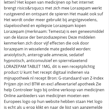
letten? Het kopen van medicijnen op het internet
brengt risico&rsquo;s met zich mee Lorazepam werkt
rustgevend en ontspant de spieren Het maakt ook suf
Het wordt onder meer gebruikt bij angstgevoelens,
slapeloosheid en epilepsie Lorazepam kopen
Lorazepam (merknaam: Temesta) is een geneesmiddel
van de klasse der benzodiazepines Deze middelen
kenmerken zich door vijf effecten die ook door
lorazepam in wisselende mate gedeeld worden:
anxiolytisch, anterograde amnesie, sedatief
hypnotisch, anticonvulsief en spierrelaxetend
LORAZEPAM TABLET 1MG, dit is een receptplichtig
product U kunt het recept digitaal indienen via
mijnapotheek nl recept Bron: G-standaard van Z-Index
Prijzen zijn incl BTW en excl aflevertarief apotheek Zie
help Controleer logo bij online verkoop van medicijnen
Online aanbieders van medicijnen moeten een
Europees logo op hun website hebben staan Het logo
is echt als u erop klikt en naar de lijst van aangemelde