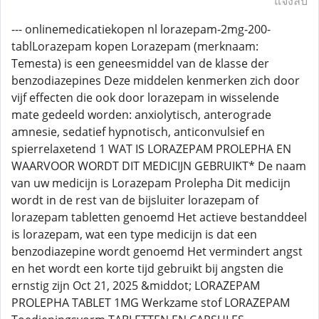
แจ้งลบ
--- onlinemedicatiekopen nl lorazepam-2mg-200-
tablLorazepam kopen Lorazepam (merknaam:
Temesta) is een geneesmiddel van de klasse der
benzodiazepines Deze middelen kenmerken zich door
vijf effecten die ook door lorazepam in wisselende
mate gedeeld worden: anxiolytisch, anterograde
amnesie, sedatief hypnotisch, anticonvulsief en
spierrelaxetend 1 WAT IS LORAZEPAM PROLEPHA EN
WAARVOOR WORDT DIT MEDICIJN GEBRUIKT* De naam
van uw medicijn is Lorazepam Prolepha Dit medicijn
wordt in de rest van de bijsluiter lorazepam of
lorazepam tabletten genoemd Het actieve bestanddeel
is lorazepam, wat een type medicijn is dat een
benzodiazepine wordt genoemd Het vermindert angst
en het wordt een korte tijd gebruikt bij angsten die
ernstig zijn Oct 21, 2025 &middot; LORAZEPAM
PROLEPHA TABLET 1MG Werkzame stof LORAZEPAM