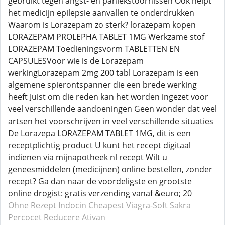
gebruikt tegen angst- en paniekstoornissen Ook helpt
het medicijn epilepsie aanvallen te onderdrukken
Waarom is Lorazepam zo sterk? lorazepam kopen
LORAZEPAM PROLEPHA TABLET 1MG Werkzame stof
LORAZEPAM Toedieningsvorm TABLETTEN EN
CAPSULESVoor wie is de Lorazepam
werkingLorazepam 2mg 200 tabl Lorazepam is een
algemene spierontspanner die een brede werking
heeft Juist om die reden kan het worden ingezet voor
veel verschillende aandoeningen Geen wonder dat veel
artsen het voorschrijven in veel verschillende situaties
De Lorazepa LORAZEPAM TABLET 1MG, dit is een
receptplichtig product U kunt het recept digitaal
indienen via mijnapotheek nl recept Wilt u
geneesmiddelen (medicijnen) online bestellen, zonder
recept? Ga dan naar de voordeligste en grootste
online drogist: gratis verzending vanaf &euro; 20
Ohne Rezept Indocin
Cheapest Viagra-Soft
Sakra
Percocet
Reducere Ativan