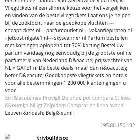
een compleet aanbod van wereldwijde vluchten, is
Vliegtickets nl een slimme keuze voor het vergelijken
en vinden van de beste vliegtickets Laat ons je helpen
bij de zoektocht naar de goedkope vluchten ---
cheaptickets nl--- parfumoutlet nl--- vakantiepiraten nl--
- jetcost nlgate1 nl--- skyscanner nl Parfum bestellen
met kortingen oplopend tot 70% korting Bestel uw
parfum vandaag nog eenvoudig bij de grootste online
parfumerie van Nederland D&eacute; prijsvechter van
NL = GATE1 nl De beste deals, maar dan n&oacute;g
beter D&eacute; Goedkoopste vliegtickets en hotels
voor alle bestemmingen 1 200 000 klanten gingen u
voor
En l&iacute;nea Provigil
De unde pot cumpara Stilnox
K&ouml;p billigt Zolpidem
Comprar en linea avana
Leuven &mdash; Belgi&euml;
195.80.150.132
trivbulldisce