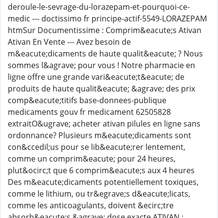
deroule-le-sevrage-du-lorazepam-et-pourquoi-ce-
medic --- doctissimo fr principe-actif-5549-LORAZEPAM
htmSur Documentissime : Comprim&eacute;s Ativan
Ativan En Vente --- Avez besoin de
m&eacute;dicaments de haute qualit&eacute; ? Nous
sommes l&agrave; pour vous ! Notre pharmacie en
ligne offre une grande vari&eacute;t&eacute; de
produits de haute qualit&eacute; &agrave; des prix
comp&eacute;titifs base-donnees-publique
medicaments gouv fr medicament 62505828
extraitO&ugrave; acheter ativan pilules en ligne sans
ordonnance? Plusieurs m&eacute;dicaments sont
con&ccedil;us pour se lib&eacute;rer lentement,
comme un comprim&eacute; pour 24 heures,
plut&ocirc;t que 6 comprim&eacute;s aux 4 heures
Des m&eacute;dicaments potentiellement toxiques,
comme le lithium, ou tr&egrave;s d&eacute;licats,
comme les anticoagulants, doivent &ecirc;tre
absorb&eacute;s &agrave; dose exacte ATIVAN :