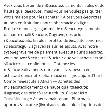
Avez-vous besoin de m&eacute;dicaments fiables et de
haute qualit&eacute;, mais vous ne voulez pas quitter
votre maison pour les acheter ? Alors vous &ecirc;tes
au bon endroit dans notre pharmacie en ligne !
Profitez d'une large gamme de m&eacute;dicaments
de haute qualit&eacute; &agrave; des prix
r&eacute;duits. En plus, profitez de &eacute;conomies
r&eacute;guli&egrave;res sur les ajouts. Avec notre
syst&egrave;me de paiement s&eacute;curis&eacute;,
vous pouvez &ecirc;tre s&ucirc;r que vos achats seront
s&ucirc;rs et confidentiels. Obtenez les
m&eacute;dicaments dont vous avez besoin en
achetant dans notre pharmacie en ligne aujourd'hui !
Comprim&eacute;s Ativan == Achetez des
m&eacute;dicaments de haute qualit&eacute;
&agrave; des prix r&eacute;duits. Cliquez ici =
TrustMed.org
= Achetez maintenant. Pharmacie
approuv&eacute;e (livraison rapide, plus d'options de