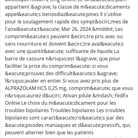
appartient &agrave; la classe de m&eacute;dicaments
appel&eacute;s benzodiaz&eacute;pines Il s'utilise
pour le soulagement rapide des sympt&ocirc;mes de
l'anxi&eacute;t&eacute; Mar 26, 2024 &middot; Les
comprim&eacute;s peuvent &ecirc;tre pris avec ou
sans nourriture et doivent &ecirc;tre aval&eacute;s
avec une quantit&eacute; suffisante de liquide La
barre de cassure n&rsquo;est l&agrave; que pour
faciliter la prise du comprim&eacute; si vous
&eacute;prouvez des difficult&eacute;s &agrave;
l&rsquo;avaler en entier Si vous avez pris plus de
ALPRAZOLAM HCS 0,25 mg, comprim&eacute; que vous
n&rsquo;auriez d&ucirc; Ativan pilule &mdash; FedEx
Online Le choix du m&eacute;dicament pour les
troubles bipolaires Troubles bipolaires Les troubles
bipolaires sont caract&eacute;ris&eacute;s par des
&eacute;pisodes maniaques et d&eacute;pressifs, qui,
peuvent alterner bien que les patients