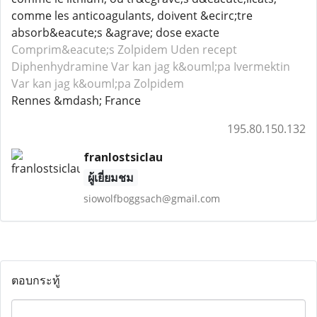
comme les anticoagulants, doivent &ecirc;tre
absorb&eacute;s &agrave; dose exacte
Comprim&eacute;s Zolpidem
Uden recept
Diphenhydramine
Var kan jag k&ouml;pa Ivermektin
Var kan jag k&ouml;pa Zolpidem
Rennes &mdash; France
195.80.150.132
franlostsiclau
ผู้เยี่ยมชม
siowolfboggsach@gmail.com
ตอบกระทู้