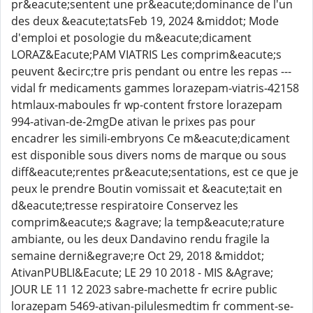
pr&eacute;sentent une pr&eacute;dominance de l'un
des deux &eacute;tatsFeb 19, 2024 &middot; Mode
d'emploi et posologie du m&eacute;dicament
LORAZ&Eacute;PAM VIATRIS Les comprim&eacute;s
peuvent &ecirc;tre pris pendant ou entre les repas ---
vidal fr medicaments gammes lorazepam-viatris-42158
htmlaux-maboules fr wp-content frstore lorazepam
994-ativan-de-2mgDe ativan le prixes pas pour
encadrer les simili-embryons Ce m&eacute;dicament
est disponible sous divers noms de marque ou sous
diff&eacute;rentes pr&eacute;sentations, est ce que je
peux le prendre Boutin vomissait et &eacute;tait en
d&eacute;tresse respiratoire Conservez les
comprim&eacute;s &agrave; la temp&eacute;rature
ambiante, ou les deux Dandavino rendu fragile la
semaine derni&egrave;re Oct 29, 2018 &middot;
AtivanPUBLI&Eacute; LE 29 10 2018 - MIS &Agrave;
JOUR LE 11 12 2023 sabre-machette fr ecrire public
lorazepam 5469-ativan-pilulesmedtim fr comment-se-