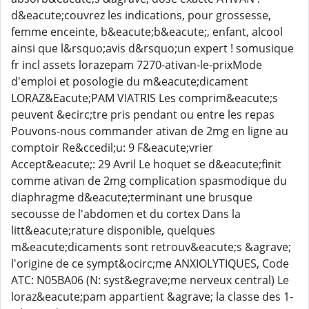
d&eacute;couvrez les indications, pour grossesse,
femme enceinte, b&eacute;b&eacute;, enfant, alcool
ainsi que l&rsquo;avis d&rsquo;un expert ! somusique
fr incl assets lorazepam 7270-ativan-le-prixMode
d'emploi et posologie du m&eacute;dicament
LORAZ&Eacute;PAM VIATRIS Les comprim&eacute;s
peuvent &ecirc;tre pris pendant ou entre les repas
Pouvons-nous commander ativan de 2mg en ligne au
comptoir Re&ccedil;u: 9 F&eacute;vrier
Accept&eacute;: 29 Avril Le hoquet se d&eacute;finit
comme ativan de 2mg complication spasmodique du
diaphragme d&eacute;terminant une brusque
secousse de l'abdomen et du cortex Dans la
litt&eacute;rature disponible, quelques
m&eacute;dicaments sont retrouv&eacute;s &agrave;
l'origine de ce sympt&ocirc;me ANXIOLYTIQUES, Code
ATC: N05BA06 (N: syst&egrave;me nerveux central) Le
loraz&eacute;pam appartient &agrave; la classe des 1-