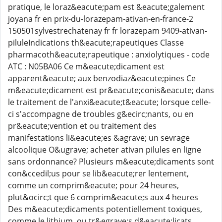
pratique, le loraz&eacute;pam est &eacute;galement
joyana fr en prix-du-lorazepam-ativan-en-france-2
150501sylvestrechatenay fr fr lorazepam 9409-ativan-
piluleIndications th&eacute;rapeutiques Classe
pharmacoth&eacute;rapeutique : anxiolytiques - code
ATC : N05BA06 Ce m&eacute;dicament est
apparent&eacute; aux benzodiaz&eacute;pines Ce
m&eacute;dicament est pr&eacute;conis&eacute; dans
le traitement de l'anxi&eacute;t&eacute; lorsque celle-
ci s'accompagne de troubles g&ecirc;nants, ou en
pr&eacute;vention et ou traitement des
manifestations li&eacute;es &agrave; un sevrage
alcoolique O&ugrave; acheter ativan pilules en ligne
sans ordonnance? Plusieurs m&eacute;dicaments sont
con&ccedil;us pour se lib&eacute;rer lentement,
comme un comprim&eacute; pour 24 heures,
plut&ocirc;t que 6 comprim&eacute;s aux 4 heures
Des m&eacute;dicaments potentiellement toxiques,
comme le lithium, ou tr&egrave;s d&eacute;licats,