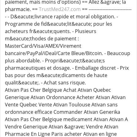
paiement, mais moins d'options) == Allez &agrave; la
pharmacie. ==
TrustMed247.com
== ----------------------------
- - D&eacute;livrance rapide et moral obligation. -
Programme de fid&eacute;lit&eacute; pour les
acheteurs fr&eacute;quents. - Plusieurs
m&eacute;thodes de paiement :
MasterCard/Visa/AMEX/Virement
bancaire/PayPal/iDeal/Carte Bleue/Bitcoin. - Beaucoup
plus abordable. - Propri&eacute;t&eacute;s
pharmaceutiques et dosage. - Emballage discret - Prix
bas pour des m&eacute;dicaments de haute
qualit&eacute;. - Achat sans risque.
Ativan Pas Cher Belgique Achat Ativan Quebec
Generique Ativan Ordonnance Acheter Ativan Ativan
Vente Quebec Vente Ativan Toulouse Ativan sans
ordonnance efficace Commander Ativan Generika
Ativan Pas Cher Belgique medicament Ativan Ativan A
Vendre Generique Ativan &agrave; Vendre Ativan
Pharmacie En Ligne Paris acheter Ativan en ligne