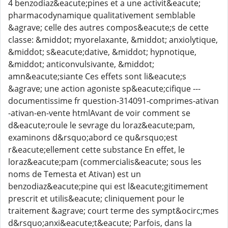
4 benzodiaz&eacute;pines et a une activit&eacute;
pharmacodynamique qualitativement semblable
&agrave; celle des autres compos&eacute;s de cette
classe: &middot; myorelaxante, &middot; anxiolytique,
&middot; s&eacute;dative, &middot; hypnotique,
&middot; anticonvulsivante, &middot;
amn&eacute;siante Ces effets sont li&eacute;s
&agrave; une action agoniste sp&eacute;cifique ---
documentissime fr question-314091-comprimes-ativan
-ativan-en-vente htmlAvant de voir comment se
d&eacute;roule le sevrage du loraz&eacute;pam,
examinons d&rsquo;abord ce qu&rsquo;est
r&eacute;ellement cette substance En effet, le
loraz&eacute;pam (commercialis&eacute; sous les
noms de Temesta et Ativan) est un
benzodiaz&eacute;pine qui est l&eacute;gitimement
prescrit et utilis&eacute; cliniquement pour le
traitement &agrave; court terme des sympt&ocirc;mes
d&rsquo;anxi&eacute;t&eacute; Parfois, dans la