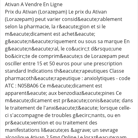
Ativan A Vendre En Ligne
Prix du Ativan (Lorazepam) Le prix du Ativan
(Lorazepam) peut varier consid&eacute;rablement
selon la pharmacie, la r&eacute;gion et si le
m&eacute;dicament est achet&eacute;
g&eacute;n&eacute;riquement ou sous sa marque En
g&eacute;n&eacute;ral, le co&ucirc;t d&rsquo;une
bo&icirc;te de comprim&eacute;s de Lorazepam peut
osciller entre 15 et 50 euros pour une prescription
standard Indications th&eacute;rapeutiques Classe
pharmacoth&eacute;rapeutique : anxiolytiques - code
ATC : N05BA06 Ce m&eacute;dicament est
apparent&eacute; aux benzodiaz&eacute;pines Ce
m&eacute;dicament est pr&eacute;conis&eacute; dans
le traitement de l'anxi&eacute;t&eacute; lorsque celle-
ci s'accompagne de troubles g&ecirc;nants, ou en
pr&eacute;vention et ou traitement des
manifestations li&eacute;es &agrave; un sevrage
alcoolique Ativan 2 5mg Online Le loraz&eacute;pam