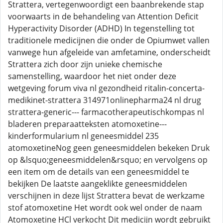
Strattera, vertegenwoordigt een baanbrekende stap
voorwaarts in de behandeling van Attention Deficit
Hyperactivity Disorder (ADHD) In tegenstelling tot
traditionele medicijnen die onder de Opiumwet vallen
vanwege hun afgeleide van amfetamine, onderscheidt
Strattera zich door zijn unieke chemische
samenstelling, waardoor het niet onder deze
wetgeving forum viva nl gezondheid ritalin-concerta-
medikinet-strattera 314971onlinepharma24 nl drug
strattera-generic--- farmacotherapeutischkompas nl
bladeren preparaatteksten atomoxetine---
kinderformularium nl geneesmiddel 235
atomoxetineNog geen geneesmiddelen bekeken Druk
op &lsquo;geneesmiddelen&rsquo; en vervolgens op
een item om de details van een geneesmiddel te
bekijken De laatste aangeklikte geneesmiddelen
verschijnen in deze lijst Strattera bevat de werkzame
stof atomoxetine Het wordt ook wel onder de naam
Atomoxetine HCl verkocht Dit medicijn wordt gebruikt