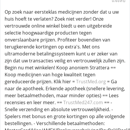
แจ้งลบ
Op zoek naar eersteklas medicijnen zonder dat u uw
huis hoeft te verlaten? Zoek niet verder! Onze
vertrouwde online winkel biedt u een uitgebreide
selectie hoogwaardige producten tegen
onverslaanbare prijzen. Profiteer bovendien van
terugkerende kortingen op extra's. Met ons
ultramoderne betalingssysteem kunt u er zeker van
zijn dat uw transacties veilig en vertrouwelijk zullen zijn.
Begin nu met winkelen! Koop anoniem Strattera ==
Koop medicijnen van hoge kwaliteit tegen
gereduceerde prijzen. Klik hier =
TrustMed.org
= Ga
naar de apotheek. Erkende apotheek (snellere levering,
meer betaalmethoden, maar minder opties) == Lees
recensies en leer meer. ==
TrustMed247.com
== -
Snelle verzending en absolute vertrouwelijkheid. -
Spelers met bonus en grote kortingen op alle volgende
bestellingen. - Verschillende betaalmethoden: