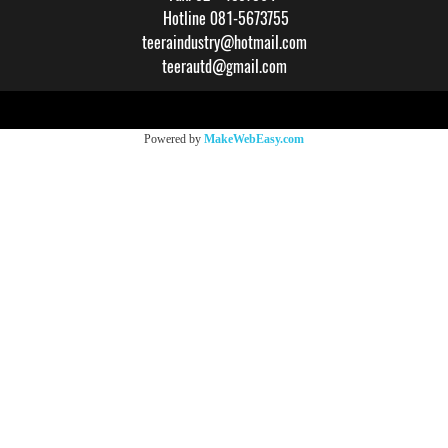
Hotline 081-5673755
teeraindustry@hotmail.com
teerautd@gmail.com
Copy right by makewebeasy.com
Powered by
MakeWebEasy.com