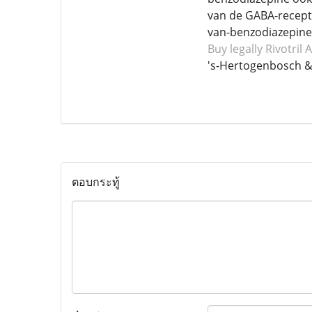
van de GABA-recepto
van-benzodiazepine
Buy legally Rivotril
A
's-Hertogenbosch 
ตอบกระทู้