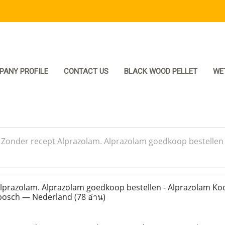
PANY PROFILE
CONTACT US
BLACK WOOD PELLET
WE
>
Zonder recept Alprazolam. Alprazolam goedkoop bestellen -
prazolam. Alprazolam goedkoop bestellen - Alprazolam Ko
nbosch — Nederland
(78 อ่าน)