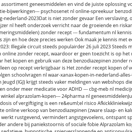
e assortiment geneesmiddelen en vind de juiste oplossing 
ie-bijwerkingen--- psychosenet nl online-spreekuur benzodia
g-nederland-2023Dat is niet zonder gevaar Een verslaving, o
kwijzer nl heeft onderzoek verricht naar de groeiende en ris
lmeringsmiddelen) zonder recept --- fundamentum nl kennis x
 zijn en hoe deze precies werken Ook maak je kennis met e
2023: Illegale circuit steeds populairder 26 juli 2023 Steed
nline zonder recept, waardoor er geen toezicht is op het ri
r het kopen en gebruik van deze benzodiazepinen zonder re
leen op recept verkrijgbaar is Het zonder recept kopen of ve
volgen schoolvragen nl waar-xanax-kopen-in-nederland-alle
Jeugd (IGJ) krijgt steeds vaker meldingen van webshops di
en onder meer medicatie voor ADHD --- cbg-meb nl medicij
 winkel alprazolam-kopen--- 24pharma nl geneesmiddelenJul
dosis of vergiftiging is een re&euml;el risico Afkickkliniekwi
te online verkoop van benzodiazepinen (zware slaap- en k
erkt rustgevend, vermindert angstgevoelens, ontspant spi
r andere bij paniekstoornis of sociale fobie Alprazolam ko
sedatieve, hypnotische, spierverslappende en anticonvulsie