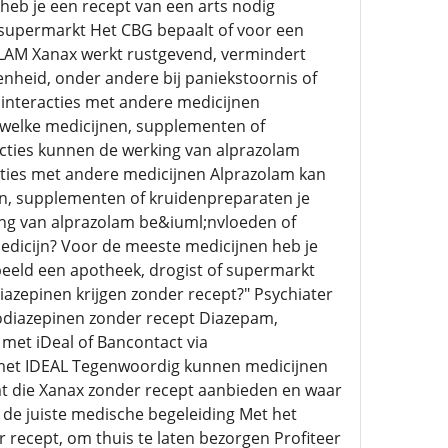
heb je een recept van een arts nodig
f supermarkt Het CBG bepaalt of voor een
OLAM Xanax werkt rustgevend, vermindert
nheid, onder andere bij paniekstoornis of
 interacties met andere medicijnen
d welke medicijnen, supplementen of
acties kunnen de werking van alprazolam
cties met andere medicijnen Alprazolam kan
en, supplementen of kruidenpreparaten je
king van alprazolam be&iuml;nvloeden of
edicijn? Voor de meeste medicijnen heb je
rbeeld een apotheek, drogist of supermarkt
iazepinen krijgen zonder recept?" Psychiater
odiazepinen zonder recept Diazepam,
 met iDeal of Bancontact via
met IDEAL Tegenwoordig kunnen medicijnen
mt die Xanax zonder recept aanbieden en waar
 de juiste medische begeleiding Met het
recept, om thuis te laten bezorgen Profiteer