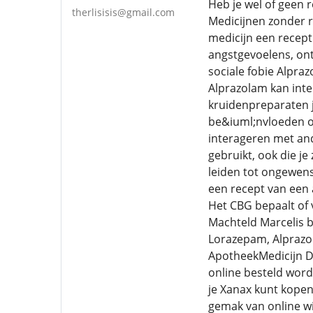
Heb je wel of geen 
therlisisis@gmail.com
Medicijnen zonder r
medicijn een recept
angstgevoelens, ont
sociale fobie Alpra
Alprazolam kan inte
kruidenpreparaten j
be&iuml;nvloeden of
interageren met and
gebruikt, ook die j
leiden tot ongewens
een recept van een 
Het CBG bepaalt of 
Machteld Marcelis 
Lorazepam, Alprazol
ApotheekMedicijn D
online besteld word
je Xanax kunt kopen
gemak van online wi