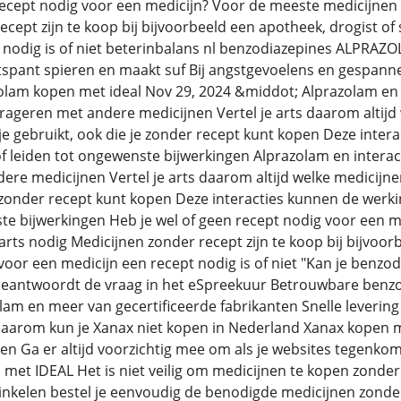
recept nodig voor een medicijn? Voor de meeste medicijnen 
ecept zijn te koop bij bijvoorbeeld een apotheek, drogist o
 nodig is of niet beterinbalans nl benzodiazepines ALPRAZ
spant spieren en maakt suf Bij angstgevoelens en gespanne
zolam kopen met ideal Nov 29, 2024 &middot; Alprazolam en
rageren met andere medicijnen Vertel je arts daarom altij
e gebruikt, ook die je zonder recept kunt kopen Deze inter
 leiden tot ongewenste bijwerkingen Alprazolam en intera
ere medicijnen Vertel je arts daarom altijd welke medicijn
e zonder recept kunt kopen Deze interacties kunnen de wer
te bijwerkingen Heb je wel of geen recept nodig voor een m
arts nodig Medicijnen zonder recept zijn te koop bij bijvoo
voor een medicijn een recept nodig is of niet "Kan je benzod
beantwoordt de vraag in het eSpreekuur Betrouwbare benz
am en meer van gecertificeerde fabrikanten Snelle levering
aarom kun je Xanax niet kopen in Nederland Xanax kopen 
en Ga er altijd voorzichtig mee om als je websites tegenko
 met IDEAL Het is niet veilig om medicijnen te kopen zonder
nkelen bestel je eenvoudig de benodigde medicijnen zonder 