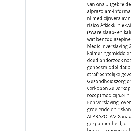
van ons uitgebreid
alprazolam-informat
nl medicijnverslavin
risico Afkickklinie
(zware slaap- en ka
wat benzodiazepines
Medicijnverslaving 
kalmeringsmiddelen o
deed onderzoek naa
geneesmiddel dat al
strafrechtelijke ge
Gezondheidszorg en 
verkopen Ze verkop
receptmedicijn24 nl
Een verslaving, over
groeiende en riskan
ALPRAZOLAM Xanax w
gespannenheid, onde
benzodiazepine ook 