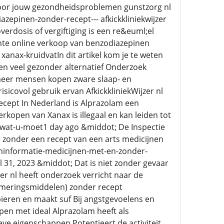
voor jouw gezondheidsproblemen gunstzorg nl
zepinen-zonder-recept--- afkickkliniekwijzer
verdosis of vergiftiging is een re&euml;el
kante online verkoop van benzodiazepinen
anax-kruidvatIn dit artikel kom je te weten
en veel gezonder alternatief Onderzoek
s meer mensen kopen zware slaap- en
sicovol gebruik ervan AfkickkliniekWijzer nl
cept In Nederland is Alprazolam een
rkopen van Xanax is illegaal en kan leiden tot
s-wat-u-moet1 day ago &middot; De Inspectie
e zonder een recept van een arts medicijnen
ninformatie-medicijnen-met-en-zonder-
 31, 2023 &middot; Dat is niet zonder gevaar
jzer nl heeft onderzoek verricht naar de
almeringsmiddelen) zonder recept
eren en maakt suf Bij angstgevoelens en
pen met ideal Alprazolam heeft als
ve eigenschappen Potentieert de activiteit