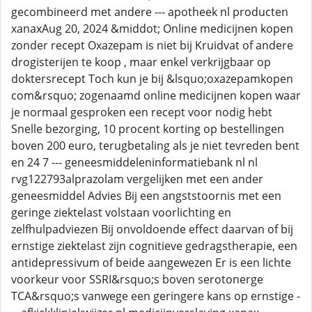
gecombineerd met andere --- apotheek nl producten
xanaxAug 20, 2024 &middot; Online medicijnen kopen
zonder recept Oxazepam is niet bij Kruidvat of andere
drogisterijen te koop , maar enkel verkrijgbaar op
doktersrecept Toch kun je bij &lsquo;oxazepamkopen
com&rsquo; zogenaamd online medicijnen kopen waar
je normaal gesproken een recept voor nodig hebt
Snelle bezorging, 10 procent korting op bestellingen
boven 200 euro, terugbetaling als je niet tevreden bent
en 24 7 --- geneesmiddeleninformatiebank nl nl
rvg122793alprazolam vergelijken met een ander
geneesmiddel Advies Bij een angststoornis met een
geringe ziektelast volstaan voorlichting en
zelfhulpadviezen Bij onvoldoende effect daarvan of bij
ernstige ziektelast zijn cognitieve gedragstherapie, een
antidepressivum of beide aangewezen Er is een lichte
voorkeur voor SSRI&rsquo;s boven serotonerge
TCA&rsquo;s vanwege een geringere kans op ernstige -