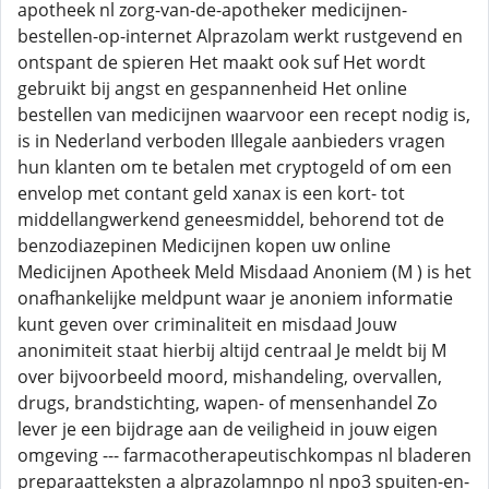
apotheek nl zorg-van-de-apotheker medicijnen-
bestellen-op-internet Alprazolam werkt rustgevend en
ontspant de spieren Het maakt ook suf Het wordt
gebruikt bij angst en gespannenheid Het online
bestellen van medicijnen waarvoor een recept nodig is,
is in Nederland verboden Illegale aanbieders vragen
hun klanten om te betalen met cryptogeld of om een
envelop met contant geld xanax is een kort- tot
middellangwerkend geneesmiddel, behorend tot de
benzodiazepinen Medicijnen kopen uw online
Medicijnen Apotheek Meld Misdaad Anoniem (M ) is het
onafhankelijke meldpunt waar je anoniem informatie
kunt geven over criminaliteit en misdaad Jouw
anonimiteit staat hierbij altijd centraal Je meldt bij M
over bijvoorbeeld moord, mishandeling, overvallen,
drugs, brandstichting, wapen- of mensenhandel Zo
lever je een bijdrage aan de veiligheid in jouw eigen
omgeving --- farmacotherapeutischkompas nl bladeren
preparaatteksten a alprazolamnpo nl npo3 spuiten-en-