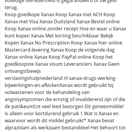
volledige tevredenheid is gegarandeerd of uw geld
terug.
Koop goedkope Xanax Koop Xanax met ACH Koop
Xanax met Visa Xanax Duitsland Xanax Bestel online
Koop Xanax online zonder recept Hoe en waar u Xanax
kunt kopen Xanax Met korting beschikbaar Bekijk
Kopen Xanax No Prescription Koop Xanax hier online
Mastercard-levering Xanax Koop de volgende dag
Xanax online Xanax Koop PayPal online Koop het
goedkoopste Xanax visum Leveranciers Xanax Geen
ontvangstbewijs
verslavingshulpnederland nl xanax-drugs-werking-
bijwerkingen-en-afkickenXanax wordt gebruikt bij
volwassenen voor de behandeling van
angstsymptomen die ernstig of invaliderend zijn of die
de pati&euml;nt veel leed bezorgen Dit geneesmiddel
is alleen voor kortdurend gebruik 1 Wat is Xanax en
waarvoor wordt dit middel gebruikt* Xanax bevat
alprazolam als werkzaam bestanddeel Het behoort tot