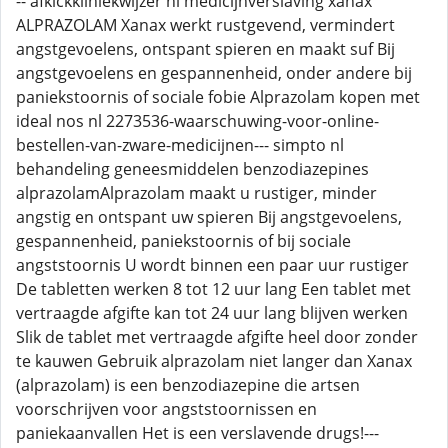
-- afkickkliniekwijzer nl medicijnverslaving xanax
ALPRAZOLAM Xanax werkt rustgevend, vermindert
angstgevoelens, ontspant spieren en maakt suf Bij
angstgevoelens en gespannenheid, onder andere bij
paniekstoornis of sociale fobie Alprazolam kopen met
ideal nos nl 2273536-waarschuwing-voor-online-
bestellen-van-zware-medicijnen--- simpto nl
behandeling geneesmiddelen benzodiazepines
alprazolamAlprazolam maakt u rustiger, minder
angstig en ontspant uw spieren Bij angstgevoelens,
gespannenheid, paniekstoornis of bij sociale
angststoornis U wordt binnen een paar uur rustiger
De tabletten werken 8 tot 12 uur lang Een tablet met
vertraagde afgifte kan tot 24 uur lang blijven werken
Slik de tablet met vertraagde afgifte heel door zonder
te kauwen Gebruik alprazolam niet langer dan Xanax
(alprazolam) is een benzodiazepine die artsen
voorschrijven voor angststoornissen en
paniekaanvallen Het is een verslavende drugs!---