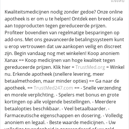
แจ้งลบ
Kwaliteitsmedicijnen nodig zonder gedoe? Onze online
apotheek is er om u te helpen! Ontdek een breed scala
aan topproducten tegen gereduceerde prijzen.
Profiteer bovendien van regelmatige besparingen op
add-ons. Met ons geavanceerde betalingssysteem kunt
u erop vertrouwen dat uw aankopen veilig en discreet
zijn. Begin vandaag nog met winkelen! Koop anoniem
Xanax == Koop medicijnen van hoge kwaliteit tegen
gereduceerde prijzen. Klik hier =
TrustMed.org
= Winkel
nu. Erkende apotheek (snellere levering, meer
betaalmethoden, maar minder opties) == Ga naar de
apotheek. ==
TrustMed247.com
== - Snelle verzending
en morele verplichting. - Spelers met bonus en grote
kortingen op alle volgende bestellingen. - Meerdere
betaalopties beschikbaar. - Veel betaalbaarder. -
Farmaceutische eigenschappen en dosering. - Volledig
anoniem en legaal. - Beste waarde medicijnen. - Uw