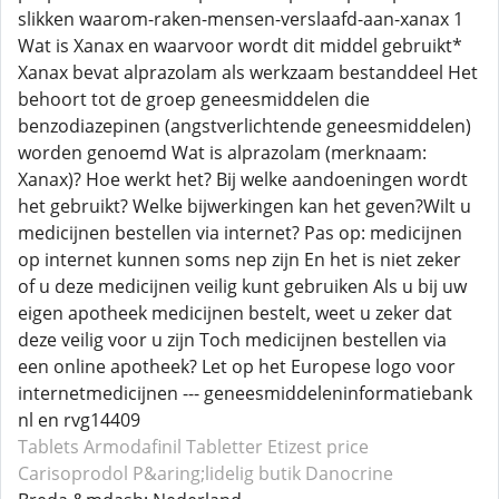
slikken waarom-raken-mensen-verslaafd-aan-xanax 1
Wat is Xanax en waarvoor wordt dit middel gebruikt*
Xanax bevat alprazolam als werkzaam bestanddeel Het
behoort tot de groep geneesmiddelen die
benzodiazepinen (angstverlichtende geneesmiddelen)
worden genoemd Wat is alprazolam (merknaam:
Xanax)? Hoe werkt het? Bij welke aandoeningen wordt
het gebruikt? Welke bijwerkingen kan het geven?Wilt u
medicijnen bestellen via internet? Pas op: medicijnen
op internet kunnen soms nep zijn En het is niet zeker
of u deze medicijnen veilig kunt gebruiken Als u bij uw
eigen apotheek medicijnen bestelt, weet u zeker dat
deze veilig voor u zijn Toch medicijnen bestellen via
een online apotheek? Let op het Europese logo voor
internetmedicijnen --- geneesmiddeleninformatiebank
nl en rvg14409
Tablets Armodafinil
Tabletter Etizest
price
Carisoprodol
P&aring;lidelig butik Danocrine