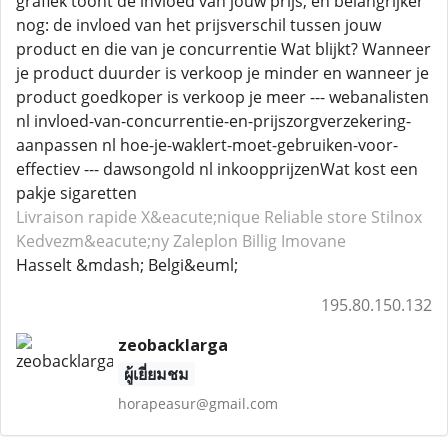
grafiek toont de invloed van jouw prijs, en belangrijker
nog: de invloed van het prijsverschil tussen jouw
product en die van je concurrentie Wat blijkt? Wanneer
je product duurder is verkoop je minder en wanneer je
product goedkoper is verkoop je meer --- webanalisten
nl invloed-van-concurrentie-en-prijszorgverzekering-
aanpassen nl hoe-je-waklert-moet-gebruiken-voor-
effectiev --- dawsongold nl inkoopprijzenWat kost een
pakje sigaretten
Livraison rapide X&eacute;nique
Reliable store Stilnox
Kedvezm&eacute;ny Zaleplon
Billig Imovane
Hasselt &mdash; Belgi&euml;
195.80.150.132
zeobacklarga
ผู้เยี่ยมชม
horapeasur@gmail.com