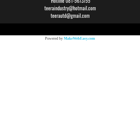
Hotline 081-5673755
teeraindustry@hotmail.com
teerautd@gmail.com
Copy right by makewebeasy.com
Powered by
MakeWebEasy.com