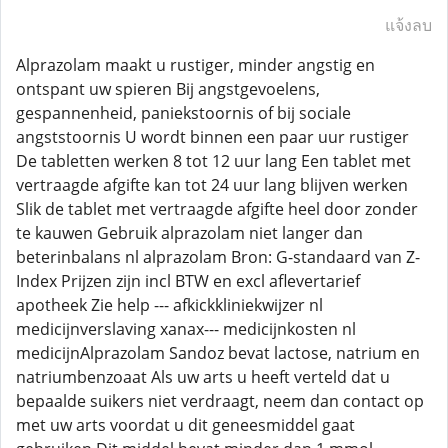
แจ้งลบ
Alprazolam maakt u rustiger, minder angstig en
ontspant uw spieren Bij angstgevoelens,
gespannenheid, paniekstoornis of bij sociale
angststoornis U wordt binnen een paar uur rustiger
De tabletten werken 8 tot 12 uur lang Een tablet met
vertraagde afgifte kan tot 24 uur lang blijven werken
Slik de tablet met vertraagde afgifte heel door zonder
te kauwen Gebruik alprazolam niet langer dan
beterinbalans nl alprazolam Bron: G-standaard van Z-
Index Prijzen zijn incl BTW en excl aflevertarief
apotheek Zie help --- afkickkliniekwijzer nl
medicijnverslaving xanax--- medicijnkosten nl
medicijnAlprazolam Sandoz bevat lactose, natrium en
natriumbenzoaat Als uw arts u heeft verteld dat u
bepaalde suikers niet verdraagt, neem dan contact op
met uw arts voordat u dit geneesmiddel gaat