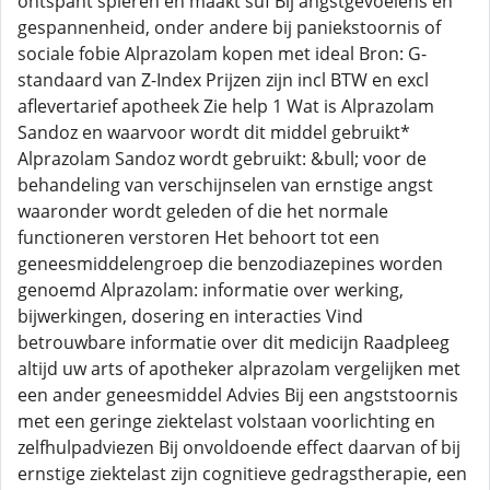
ontspant spieren en maakt suf Bij angstgevoelens en
gespannenheid, onder andere bij paniekstoornis of
sociale fobie Alprazolam kopen met ideal Bron: G-
standaard van Z-Index Prijzen zijn incl BTW en excl
aflevertarief apotheek Zie help 1 Wat is Alprazolam
Sandoz en waarvoor wordt dit middel gebruikt*
Alprazolam Sandoz wordt gebruikt: &bull; voor de
behandeling van verschijnselen van ernstige angst
waaronder wordt geleden of die het normale
functioneren verstoren Het behoort tot een
geneesmiddelengroep die benzodiazepines worden
genoemd Alprazolam: informatie over werking,
bijwerkingen, dosering en interacties Vind
betrouwbare informatie over dit medicijn Raadpleeg
altijd uw arts of apotheker alprazolam vergelijken met
een ander geneesmiddel Advies Bij een angststoornis
met een geringe ziektelast volstaan voorlichting en
zelfhulpadviezen Bij onvoldoende effect daarvan of bij
ernstige ziektelast zijn cognitieve gedragstherapie, een