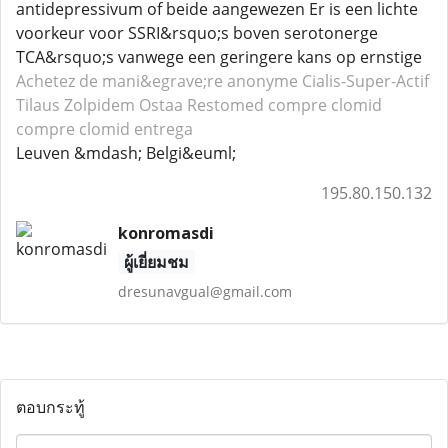
antidepressivum of beide aangewezen Er is een lichte
voorkeur voor SSRI&rsquo;s boven serotonerge
TCA&rsquo;s vanwege een geringere kans op ernstige
Achetez de mani&egrave;re anonyme Cialis-Super-Actif
Tilaus Zolpidem
Ostaa Restomed
compre clomid
compre clomid entrega
Leuven &mdash; Belgi&euml;
195.80.150.132
konromasdi
ผู้เยี่ยมชม
dresunavgual@gmail.com
ตอบกระทู้