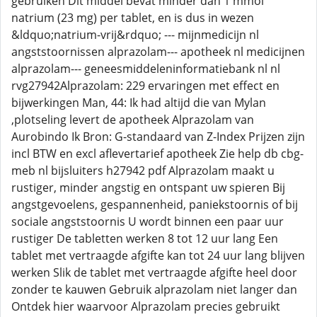
gebruiken Dit middel bevat minder dan 1 mmol
natrium (23 mg) per tablet, en is dus in wezen
&ldquo;natrium-vrij&rdquo; --- mijnmedicijn nl
angststoornissen alprazolam--- apotheek nl medicijnen
alprazolam--- geneesmiddeleninformatiebank nl nl
rvg27942Alprazolam: 229 ervaringen met effect en
bijwerkingen Man, 44: Ik had altijd die van Mylan
,plotseling levert de apotheek Alprazolam van
Aurobindo Ik Bron: G-standaard van Z-Index Prijzen zijn
incl BTW en excl aflevertarief apotheek Zie help db cbg-
meb nl bijsluiters h27942 pdf Alprazolam maakt u
rustiger, minder angstig en ontspant uw spieren Bij
angstgevoelens, gespannenheid, paniekstoornis of bij
sociale angststoornis U wordt binnen een paar uur
rustiger De tabletten werken 8 tot 12 uur lang Een
tablet met vertraagde afgifte kan tot 24 uur lang blijven
werken Slik de tablet met vertraagde afgifte heel door
zonder te kauwen Gebruik alprazolam niet langer dan
Ontdek hier waarvoor Alprazolam precies gebruikt