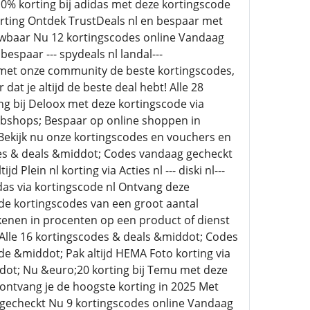
0% korting bij adidas met deze kortingscode
 korting Ontdek TrustDeals nl en bespaar met
uwbaar Nu 12 kortingscodes online Vandaag
spaar --- spydeals nl landal---
n met onze community de beste kortingscodes,
at je altijd de beste deal hebt! Alle 28
g bij Deloox met deze kortingscode via
bshops; Bespaar op online shoppen in
Bekijk nu onze kortingscodes en vouchers en
des & deals &middot; Codes vandaag gecheckt
Plein nl korting via Acties nl --- diski nl---
das via kortingscode nl Ontvang deze
e kortingscodes van een groot aantal
kenen in procenten op een product of dienst
ouAlle 16 kortingscodes & deals &middot; Codes
e &middot; Pak altijd HEMA Foto korting via
dot; Nu &euro;20 korting bij Temu met deze
 ontvang je de hoogste korting in 2025 Met
jn gecheckt Nu 9 kortingscodes online Vandaag