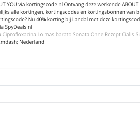
OUT YOU via kortingscode nl Ontvang deze werkende ABOUT 
ijks alle kortingen, kortingscodes en kortingsbonnen van b
tingscode? Nu 40% korting bij Landal met deze kortingscode 
a SpyDeals nl
ea Ciprofloxacina
Lo mas barato Sonata
Ohne Rezept Cialis-S
mdash; Nederland