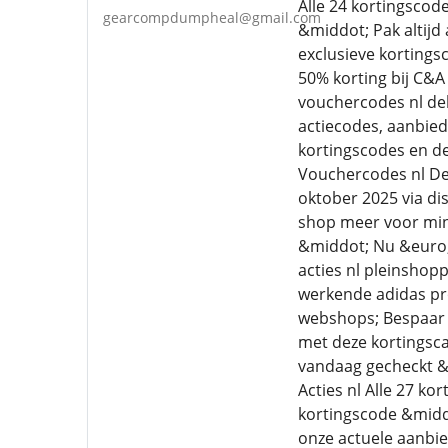
Alle 24 kortingscod
gearcompdumpheal@gmail.com
&middot; Pak altijd 
exclusieve korting
50% korting bij C&A
vouchercodes nl del
actiecodes, aanbiedi
kortingscodes en de
Vouchercodes nl De
oktober 2025 via di
shop meer voor min
&middot; Nu &euro;2 k
acties nl pleinshop
werkende adidas pr
webshops; Bespaar o
met deze kortingsca
vandaag gecheckt &m
Acties nl Alle 27 k
kortingscode &middo
onze actuele aanbie