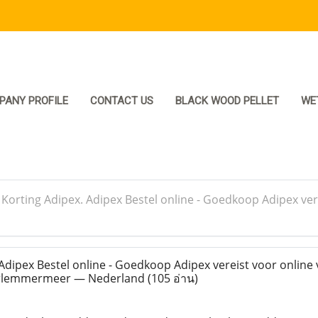
PANY PROFILE
CONTACT US
BLACK WOOD PELLET
WE
>
Korting Adipex. Adipex Bestel online - Goedkoop Adipex ver
Adipex Bestel online - Goedkoop Adipex vereist voor online
arlemmermeer — Nederland
(105 อ่าน)