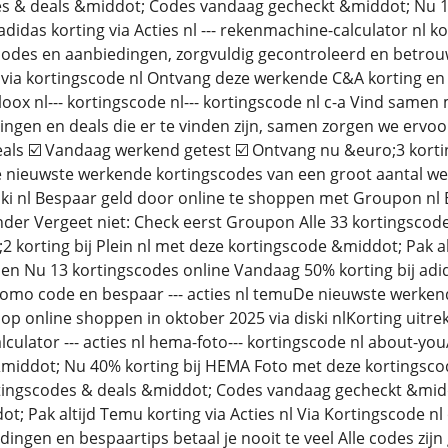
es & deals &middot; Codes vandaag gecheckt &middot; Nu 1
adidas korting via Acties nl --- rekenmachine-calculator nl
scodes en aanbiedingen, zorgvuldig gecontroleerd en betro
 via kortingscode nl Ontvang deze werkende C&A korting en be
oox nl--- kortingscode nl--- kortingscode nl c-a Vind same
ngen en deals die er te vinden zijn, samen zorgen we ervoor d
als ☑️ Vandaag werkend getest ☑️ Ontvang nu &euro;3 kortin
 nieuwste werkende kortingscodes van een groot aantal we
ski nl Bespaar geld door online te shoppen met Groupon nl 
der Vergeet niet: Check eerst Groupon Alle 33 kortingsco
orting bij Plein nl met deze kortingscode &middot; Pak altijd 
pen Nu 13 kortingscodes online Vandaag 50% korting bij adi
omo code en bespaar --- acties nl temuDe nieuwste werkend
p online shoppen in oktober 2025 via diski nlKorting uitre
lculator --- acties nl hema-foto--- kortingscode nl about-y
iddot; Nu 40% korting bij HEMA Foto met deze kortingscod
ortingscodes & deals &middot; Codes vandaag gecheckt &mid
t; Pak altijd Temu korting via Acties nl Via Kortingscode nl
dingen en bespaartips betaal je nooit te veel Alle codes zi