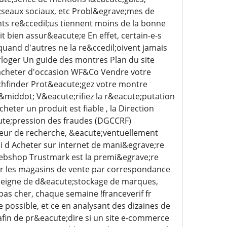
e;seaux sociaux, etc Probl&egrave;mes de
nts re&ccedil;us tiennent moins de la bonne
oit bien assur&eacute;e En effet, certain-e-s
uand d'autres ne la re&ccedil;oivent jamais
loger Un guide des montres Plan du site
acheter d'occasion WF&Co Vendre votre
hfinder Prot&eacute;gez votre montre
iddot; V&eacute;rifiez la r&eacute;putation
cheter un produit est fiable , la Direction
ute;pression des fraudes (DGCCRF)
eur de recherche, &eacute;ventuellement
i d Acheter sur internet de mani&egrave;re
Webshop Trustmark est la premi&egrave;re
ur les magasins de vente par correspondance
nseigne de d&eacute;stockage de marques,
as cher, chaque semaine !franceverif fr
 possible, et ce en analysant des dizaines de
afin de pr&eacute;dire si un site e-commerce