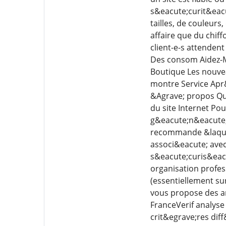
s&eacute;curit&eacu
tailles, de couleur
affaire que du chiffo
client-e-s attenden
Des consom Aidez-M
Boutique Les nouve
montre Service Apr
&Agrave; propos Qu
du site Internet Pou
g&eacute;n&eacute;
recommande &laquo;
associ&eacute; avec
s&eacute;curis&eac
organisation profes
(essentiellement su
vous propose des ar
FranceVerif analyse
crit&egrave;res dif