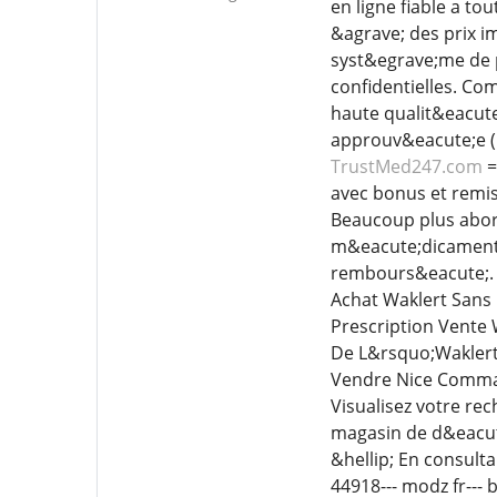
en ligne fiable a t
&agrave; des prix i
syst&egrave;me de 
confidentielles. C
haute qualit&eacute;
approuv&eacute;e (l
TrustMed247.com
=
avec bonus et remis
Beaucoup plus abord
m&eacute;dicaments 
rembours&eacute;.
Achat Waklert Sans 
Prescription Vente
De L&rsquo;Waklert 
Vendre Nice Comman
Visualisez votre re
magasin de d&eacut
&hellip; En consulta
44918--- modz fr---