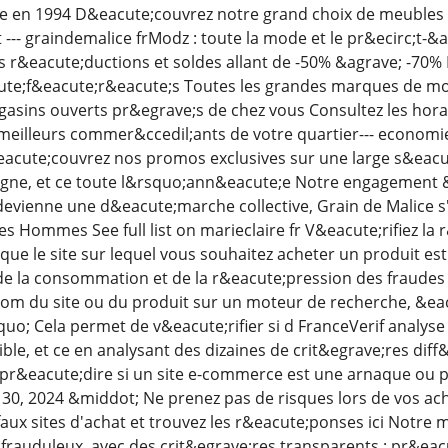
e en 1994 D&eacute;couvrez notre grand choix de meubles
t --- graindemalice frModz : toute la mode et le pr&ecirc;t-
s r&eacute;ductions et soldes allant de -50% &agrave; -70%
ute;f&eacute;r&eacute;s Toutes les grandes marques de m
gasins ouverts pr&egrave;s de chez vous Consultez les hora
eilleurs commer&ccedil;ants de votre quartier--- economie 
&eacute;couvrez nos promos exclusives sur une large s&eacu
ligne, et ce toute l&rsquo;ann&eacute;e Notre engagement 
devienne une d&eacute;marche collective, Grain de Malice s
s Hommes See full list on marieclaire fr V&eacute;rifiez la 
 que le site sur lequel vous souhaitez acheter un produit est
 de la consommation et de la r&eacute;pression des fraud
om du site ou du produit sur un moteur de recherche, &ea
o; Cela permet de v&eacute;rifier si d FranceVerif analyse
ble, et ce en analysant des dizaines de crit&egrave;res dif
e pr&eacute;dire si un site e-commerce est une arnaque ou 
 30, 2024 &middot; Ne prenez pas de risques lors de vos ach
faux sites d'achat et trouvez les r&eacute;ponses ici Notre
ou frauduleux, avec des crit&egrave;res transparents : pr&ea