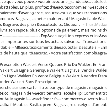
out ce que vous pouvez vouloir avec une grande s&eacute;lec
mbattables. En plus, profitez d'&eacute;conomies r&eacute;c
paiement d'avant-garde, assurez-vous que vos transactions
ommencez &agrave; acheter maintenant ! Magasin fiable Wak
 &agrave; des prix r&eacute;duits. Cliquez ici =
TrustMed.o
ivraison rapide, plus d'options de paiement, mais moins d'o
= ----------------------------- - Exp&eacute;dition express et i
es importantes sur tous les achats suivants. - Transactions 
able. - M&eacute;dicaments d&eacute;taill&eacute;s. - Emba
de haute qualit&eacute;. - Votre satisfaction compl&egrave
Prescription Waklert Vente Quebec Prix Du Waklert En Fran
 Waklert En Ligne Generique Waklert &agrave; Vendre Wakle
En Ligne Waklert En Vente Belgique Waklert A Vendre Fran
der Waklert Sans Prescription
cherche sur une carte, filtrez par type de magasin : magas
e;co, magasin de v&ecirc;tements, etc&hellip; Comment tr
nt Au Magasin !--- watchfinder fr--- commerces-ouverts fr--- 
 basika frMeubles Basika, premi&egrave;re enseigne d'ameu