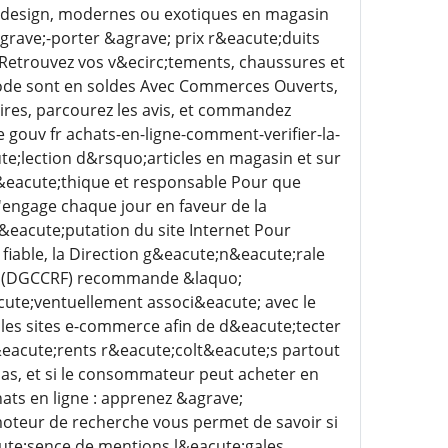
 design, modernes ou exotiques en magasin
&agrave;-porter &agrave; prix r&eacute;duits
 Retrouvez vos v&ecirc;tements, chaussures et
ode sont en soldes Avec Commerces Ouverts,
ires, parcourez les avis, et commandez
gouv fr achats-en-ligne-comment-verifier-la-
te;lection d&rsquo;articles en magasin et sur
&eacute;thique et responsable Pour que
'engage chaque jour en faveur de la
r&eacute;putation du site Internet Pour
 fiable, la Direction g&eacute;n&eacute;rale
es (DGCCRF) recommande &laquo;
cute;ventuellement associ&eacute; avec le
 les sites e-commerce afin de d&eacute;tecter
f&eacute;rents r&eacute;colt&eacute;s partout
pas, et si le consommateur peut acheter en
ats en ligne : apprenez &agrave;
 moteur de recherche vous permet de savoir si
cute;sence de mentions l&eacute;gales,