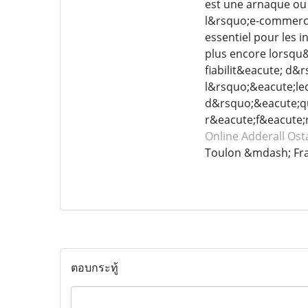
est une arnaque ou 
l&rsquo;e-commerce,
essentiel pour les i
plus encore lorsqu&r
fiabilit&eacute; d&
l&rsquo;&eacute;lec
d&rsquo;&eacute;qu
r&eacute;f&eacute;r
Online Adderall
Ost
Toulon &mdash; Fr
ตอบกระทู้