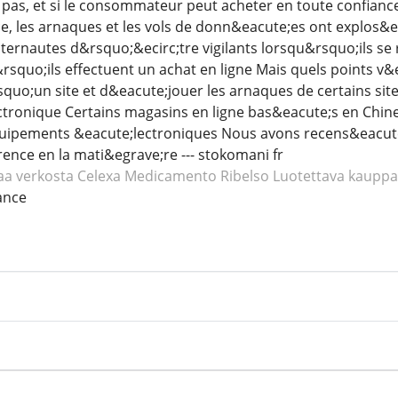
pas, et si le consommateur peut acheter en toute confianc
 les arnaques et les vols de donn&eacute;es ont explos&eacu
nternautes d&rsquo;&ecirc;tre vigilants lorsqu&rsquo;ils se 
squo;ils effectuent un achat en ligne Mais quels points v&e
rsquo;un site et d&eacute;jouer les arnaques de certains sit
tronique Certains magasins en ligne bas&eacute;s en Chine
ipements &eacute;lectroniques Nous avons recens&eacute; 
ence en la mati&egrave;re --- stokomani fr
aa verkosta Celexa
Medicamento Ribelso
Luotettava kauppa
ance