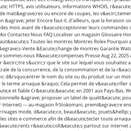
te; HTTPS, avis utilisateurs, informations WHOIS, r&eacut
s, de mati&egrave;res ou encore de coupes, les v&ecirc;teme
n &agrave; jeter Encore faut-il, d'ailleurs, que la livraison s
t des mois avant de r&eacute;ceptionner leurs commandes q
oi Contactez-Nous FAQ Localiser un magasin Glossaire Hor
aut&eacute;s Toutes les montres Montres Rolex Pourquoi 
&egrave;s-Vente &Eacute;change de montres Garantie Watc
i sommes-nous R&eacute;compenses Presse Aug 22, 2025 &m
r &ecirc;tre s&ucirc;r que le site sur lequel vous souhaitez a
rale de la concurrence, de la consommation et de la r&eac
 d&rsquo;entrer le nom du site ou du produit sur un mot
 le terme arnaque &raquo; Cela permet de v&eacute;rifier s
ute;e et fiable Cr&eacute;&eacute; en 2001 aux Pays-Bas, 
sionnelle &agrave; proposer un label de qualit&eacute; po
r Internet) --- au-magasin frStokomani, premi&egrave;re e
rivages mode, d&eacute;co, beaut&eacute;, jouets&hellip; p
 les sites e-commerce afin de d&eacute;tecter toute arnaque
f&eacute;rents r&eacute;colt&eacute;s partout sur internet 