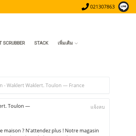
021307863
T SCRUBBER
STACK
เพิ่มเติม
n - Waklert Waklert. Toulon — France
ert. Toulon —
แจ้งลบ
e maison ? N'attendez plus ! Notre magasin