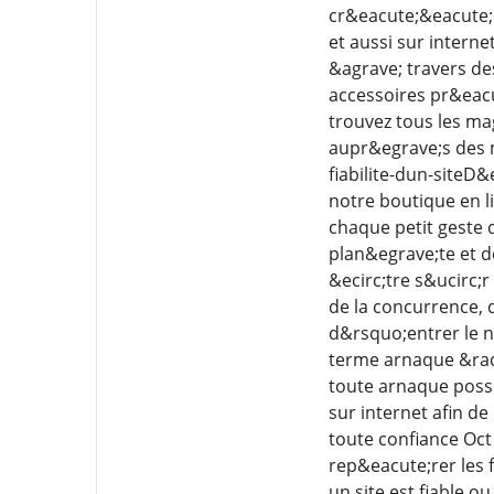
cr&eacute;&eacute;
et aussi sur interne
&agrave; travers de
accessoires pr&eac
trouvez tous les ma
aupr&egrave;s des m
fiabilite-dun-siteD
notre boutique en 
chaque petit geste 
plan&egrave;te et de
&ecirc;tre s&ucirc;r
de la concurrence,
d&rsquo;entrer le n
terme arnaque &raqu
toute arnaque possi
sur internet afin d
toute confiance Oct
rep&eacute;rer les 
un site est fiable 