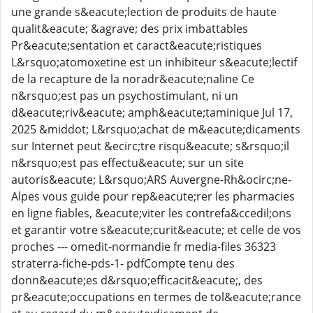
une grande s&eacute;lection de produits de haute
qualit&eacute; &agrave; des prix imbattables
Pr&eacute;sentation et caract&eacute;ristiques
L&rsquo;atomoxetine est un inhibiteur s&eacute;lectif
de la recapture de la noradr&eacute;naline Ce
n&rsquo;est pas un psychostimulant, ni un
d&eacute;riv&eacute; amph&eacute;taminique Jul 17,
2025 &middot; L&rsquo;achat de m&eacute;dicaments
sur Internet peut &ecirc;tre risqu&eacute; s&rsquo;il
n&rsquo;est pas effectu&eacute; sur un site
autoris&eacute; L&rsquo;ARS Auvergne-Rh&ocirc;ne-
Alpes vous guide pour rep&eacute;rer les pharmacies
en ligne fiables, &eacute;viter les contrefa&ccedil;ons
et garantir votre s&eacute;curit&eacute; et celle de vos
proches --- omedit-normandie fr media-files 36323
straterra-fiche-pds-1- pdfCompte tenu des
donn&eacute;es d&rsquo;efficacit&eacute;, des
pr&eacute;occupations en termes de tol&eacute;rance