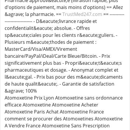
Pharmacie approuv&eacute;e (livraison rapide, plus
d'options de paiement, mais moins d'options) == Allez
&agrave; la pharmacie. ==
TrustMed247.com
== ----------
------------------- - D&eacute;livrance rapide et
confidentialit&eacute; absolue. - Offres
sp&eacute;ciales pour les clients r&eacute;guliers. -
Plusieurs m&eacute;thodes de paiement :
MasterCard/Visa/AMEX/Virement
bancaire/PayPal/iDeal/Carte Bleue/Bitcoin. - Prix
significativement plus bas - Propri&eacute;t&eacute;s
pharmaceutiques et dosage. - Anonymat complet et
l&eacute;gal. - Prix bas pour des m&eacute;dicaments
de haute qualit&eacute;. - Garantie de satisfaction
&agrave; 100%
Atomoxetine Prix Lyon Atomoxetine sans ordonnance
efficace Atomoxetine Atomoxetine Acheter
Atomoxetine Paris Achat Atomoxetine France
comment se procurer des Atomoxetines Atomoxetine
A Vendre France Atomoxetine Sans Prescription