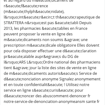
et au regard du m&eacute;dicament de
r&eacute;f&eacute;rence
(m&eacute;thylph&eacute;nidate),
l&rsquo;int&eacute;r&ecirc;t th&eacute;rapeutique de
STRATTERA n&rsquo;est pas &eacute;tabli Depuis
2013, les pharmacies &eacute;tablies en France
peuvent proposer la vente en ligne des
m&eacute;dicaments non soumis &agrave; une
prescription m&eacute;dicale obligatoire Elles doivent
pour cela disposer effectuer une d&eacute;claration
pr&eacute;alable aupr&egrave;s du DG de
l&rsquo;ARS L&rsquo;Ordre national des pharmaciens
tient &agrave; jour la liste des sites de vente en ligne
de m&eacute;dicaments autoris&eacute;s Service de
d&eacute;nonciation anonyme Signalez anonymement
et en toute confidentialit&eacute; ! Utilisez notre
service en ligne s&eacute;curis&eacute; pour
d&eacute;noncer des abuscomment-denoncer fr
notre-service-de-denonciation-anonymeansm sante fr