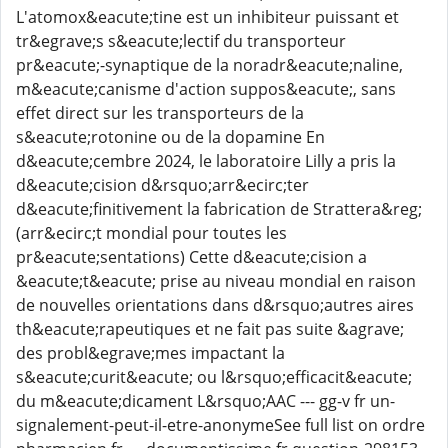
L'atomox&eacute;tine est un inhibiteur puissant et
tr&egrave;s s&eacute;lectif du transporteur
pr&eacute;-synaptique de la noradr&eacute;naline,
m&eacute;canisme d'action suppos&eacute;, sans
effet direct sur les transporteurs de la
s&eacute;rotonine ou de la dopamine En
d&eacute;cembre 2024, le laboratoire Lilly a pris la
d&eacute;cision d&rsquo;arr&ecirc;ter
d&eacute;finitivement la fabrication de Strattera&reg;
(arr&ecirc;t mondial pour toutes les
pr&eacute;sentations) Cette d&eacute;cision a
&eacute;t&eacute; prise au niveau mondial en raison
de nouvelles orientations dans d&rsquo;autres aires
th&eacute;rapeutiques et ne fait pas suite &agrave;
des probl&egrave;mes impactant la
s&eacute;curit&eacute; ou l&rsquo;efficacit&eacute;
du m&eacute;dicament L&rsquo;AAC --- gg-v fr un-
signalement-peut-il-etre-anonymeSee full list on ordre