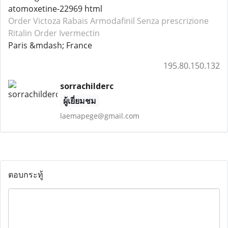
atomoxetine-22969 html
Order Victoza
Rabais Armodafinil
Senza prescrizione
Ritalin
Order Ivermectin
Paris &mdash; France
195.80.150.132
sorrachilderc
ผู้เยี่ยมชม
laemapege@gmail.com
ตอบกระทู้