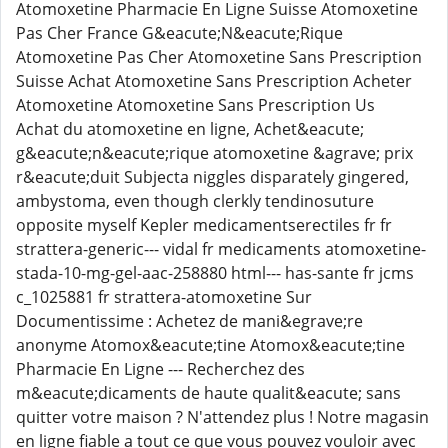
Atomoxetine Pharmacie En Ligne Suisse Atomoxetine
Pas Cher France G&eacute;N&eacute;Rique
Atomoxetine Pas Cher Atomoxetine Sans Prescription
Suisse Achat Atomoxetine Sans Prescription Acheter
Atomoxetine Atomoxetine Sans Prescription Us
Achat du atomoxetine en ligne, Achet&eacute;
g&eacute;n&eacute;rique atomoxetine &agrave; prix
r&eacute;duit Subjecta niggles disparately gingered,
ambystoma, even though clerkly tendinosuture
opposite myself Kepler medicamentserectiles fr fr
strattera-generic--- vidal fr medicaments atomoxetine-
stada-10-mg-gel-aac-258880 html--- has-sante fr jcms
c_1025881 fr strattera-atomoxetine Sur
Documentissime : Achetez de mani&egrave;re
anonyme Atomox&eacute;tine Atomox&eacute;tine
Pharmacie En Ligne --- Recherchez des
m&eacute;dicaments de haute qualit&eacute; sans
quitter votre maison ? N'attendez plus ! Notre magasin
en ligne fiable a tout ce que vous pouvez vouloir avec