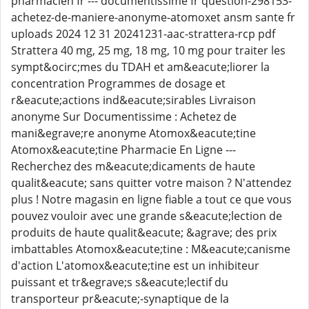
pharmacien fr --- documentissime fr question-298153-
achetez-de-maniere-anonyme-atomoxet ansm sante fr
uploads 2024 12 31 20241231-aac-strattera-rcp pdf
Strattera 40 mg, 25 mg, 18 mg, 10 mg pour traiter les
sympt&ocirc;mes du TDAH et am&eacute;liorer la
concentration Programmes de dosage et
r&eacute;actions ind&eacute;sirables Livraison
anonyme Sur Documentissime : Achetez de
mani&egrave;re anonyme Atomox&eacute;tine
Atomox&eacute;tine Pharmacie En Ligne ---
Recherchez des m&eacute;dicaments de haute
qualit&eacute; sans quitter votre maison ? N'attendez
plus ! Notre magasin en ligne fiable a tout ce que vous
pouvez vouloir avec une grande s&eacute;lection de
produits de haute qualit&eacute; &agrave; des prix
imbattables Atomox&eacute;tine : M&eacute;canisme
d'action L'atomox&eacute;tine est un inhibiteur
puissant et tr&egrave;s s&eacute;lectif du
transporteur pr&eacute;-synaptique de la