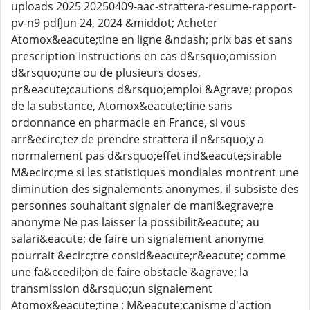
uploads 2025 20250409-aac-strattera-resume-rapport-
pv-n9 pdfJun 24, 2024 &middot; Acheter
Atomox&eacute;tine en ligne &ndash; prix bas et sans
prescription Instructions en cas d&rsquo;omission
d&rsquo;une ou de plusieurs doses,
pr&eacute;cautions d&rsquo;emploi &Agrave; propos
de la substance, Atomox&eacute;tine sans
ordonnance en pharmacie en France, si vous
arr&ecirc;tez de prendre strattera il n&rsquo;y a
normalement pas d&rsquo;effet ind&eacute;sirable
M&ecirc;me si les statistiques mondiales montrent une
diminution des signalements anonymes, il subsiste des
personnes souhaitant signaler de mani&egrave;re
anonyme Ne pas laisser la possibilit&eacute; au
salari&eacute; de faire un signalement anonyme
pourrait &ecirc;tre consid&eacute;r&eacute; comme
une fa&ccedil;on de faire obstacle &agrave; la
transmission d&rsquo;un signalement
Atomox&eacute;tine : M&eacute;canisme d'action