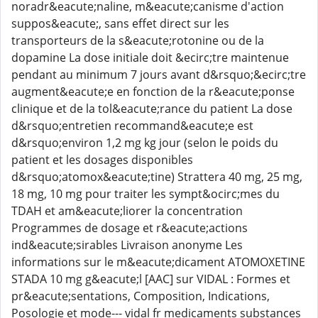
noradr&eacute;naline, m&eacute;canisme d'action
suppos&eacute;, sans effet direct sur les
transporteurs de la s&eacute;rotonine ou de la
dopamine La dose initiale doit &ecirc;tre maintenue
pendant au minimum 7 jours avant d&rsquo;&ecirc;tre
augment&eacute;e en fonction de la r&eacute;ponse
clinique et de la tol&eacute;rance du patient La dose
d&rsquo;entretien recommand&eacute;e est
d&rsquo;environ 1,2 mg kg jour (selon le poids du
patient et les dosages disponibles
d&rsquo;atomox&eacute;tine) Strattera 40 mg, 25 mg,
18 mg, 10 mg pour traiter les sympt&ocirc;mes du
TDAH et am&eacute;liorer la concentration
Programmes de dosage et r&eacute;actions
ind&eacute;sirables Livraison anonyme Les
informations sur le m&eacute;dicament ATOMOXETINE
STADA 10 mg g&eacute;l [AAC] sur VIDAL : Formes et
pr&eacute;sentations, Composition, Indications,
Posologie et mode--- vidal fr medicaments substances