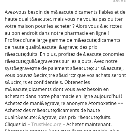
แจ้งลบ
Avez-vous besoin de m&eacute;dicaments fiables et de
haute qualit&eacute;, mais vous ne voulez pas quitter
votre maison pour les acheter ? Alors vous &ecirc;tes
au bon endroit dans notre pharmacie en ligne !
Profitez d'une large gamme de m&eacute;dicaments
de haute qualit&eacute; &agrave; des prix
r&eacute;duits. En plus, profitez de &eacute;conomies
r&eacute;guli&egrave;res sur les ajouts. Avec notre
syst&egrave;me de paiement s&eacute;curis&eacute;,
vous pouvez &ecirc;tre s&ucirc;r que vos achats seront
s&ucirc;rs et confidentiels. Obtenez les
m&eacute;dicaments dont vous avez besoin en
achetant dans notre pharmacie en ligne aujourd'hui !
Achetez de mani&egrave;re anonyme Atomoxetine ==
Achetez des m&eacute;dicaments de haute
qualit&eacute; &agrave; des prix r&eacute;duits.
Cliquez ici =
TrustMed.org
= Achetez maintenant.