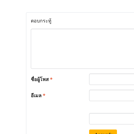
ตอบกระทู้
ชื่อผู้โพส
*
อีเมล
*