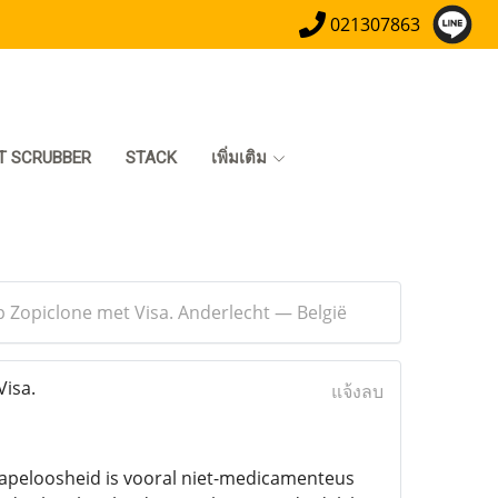
021307863
T SCRUBBER
STACK
เพิ่มเติม
p Zopiclone met Visa. Anderlecht — België
Visa.
แจ้งลบ
lapeloosheid is vooral niet-medicamenteus