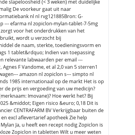
nde slapeloosheid (< 3 weken) met duidelijke
nmalig De voorkeur gaat uit naar
ormatiebank nl nl rvg121885Bron: G-
lp --- efarma nl zopiclon-mylan-tablet-7-5mg
 zorgt voor het onderdrukken van het
ruikt, wordt u verzocht bij
ddel de naam, sterkte, toedieningsvorm en
ags 1 tablet&rdquo; Indien van toepassing
en relevante labwaarden per email ---
, Agnes F Vandome, et al 2,0 van 5 sterren1
agen--- amazon nl zopiclon s--- simpto nl
nds 1985 internationaal op de markt Het is op
er de prijs en vergoeding van uw medicijn?
 (merknaam: Imovane)? Hoe werkt het? Bij
25 &middot; Eigen risico &euro; 0,18 Dit is
erancier CENTRAFARM BV Verkrijgbaar buiten de
n excl aflevertarief apotheek Zie help
 Mylan Ja, u heeft een recept nodig Zopiclon is
kloze Zopiclon in tabletten Wilt u meer weten