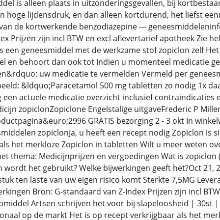
el is alleen plaats in uitzonderingsgevallen, bij kortbestaa
n hoge lijdensdruk, en dan alleen kortdurend, het liefst ee
van de kortwerkende benzodiazepine --- geneesmiddeleninf
x Prijzen zijn incl BTW en excl aflevertarief apotheek Zie he
s een geneesmiddel met de werkzame stof zopiclon zelf Het
el en behoort dan ook tot Indien u momenteel medicatie geb
&rdquo; uw medicatie te vermelden Vermeld per geneesmi
beeld: &ldquo;Paracetamol 500 mg tabletten zo nodig 1x da
een actuele medicatie overzicht inclusief contraindicaties 
cijn zopiclonZopiclone Engelstalige uitgaveFrederic P Miller
oductpagina&euro;2996 GRATIS bezorging 2 - 3 okt In winkelw
iddelen zopiclonJa, u heeft een recept nodig Zopiclon is si
 als het merkloze Zopiclon in tabletten Wilt u meer weten ov
het thema: Medicijnprijzen en vergoedingen Wat is zopiclon
wordt het gebruikt? Welke bijwerkingen geeft het?Oct 21, 20
stuk ten laste van uw eigen risico komt Sterkte 7,5MG Lev
ingen Bron: G-standaard van Z-Index Prijzen zijn incl BTW e
pmiddel Artsen schrijven het voor bij slapeloosheid | 30st |
ionaal op de markt Het is op recept verkrijgbaar als het mer