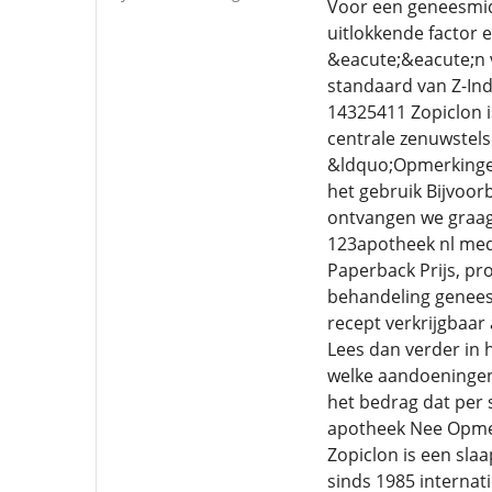
Voor een geneesmidd
uitlokkende factor e
&eacute;&eacute;n 
standaard van Z-Inde
14325411 Zopiclon i
centrale zenuwstels
&ldquo;Opmerkingen
het gebruik Bijvoor
ontvangen we graag 
123apotheek nl medi
Paperback Prijs, pr
behandeling geneesm
recept verkrijgbaar
Lees dan verder in 
welke aandoeningen 
het bedrag dat per 
apotheek Nee Opmerk
Zopiclon is een slaa
sinds 1985 internat