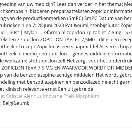
rgoeding van uw medicijn? Lees dan verder in het thema: Med
chkompas nl bladeren preparaatteksten zopiclonInformati
g van de productkenmerken (SmPC) SmPC Datum van herzien
 rubrieken 1 en 7: 28 juni 2023 Pati&euml;ntenbijsluiter Zopi
eid | 30st | Mylan --- efarma nl zopiclon-rp-tablet-7-5mg 1
eksten z zopiclon ZOPICLON TABLET 7,5MG , dit is een recept
theek nl recept Zopiclon is een slaapmiddel Artsen schrijve
theek nl medicijnen zopiclon--- geneesmiddeleninformatie
 werkzame stof zopiclon zelf Het zorgt voor het onderdruk
IS ZOPICLON TEVA 7,5 MG EN WAARVOOR WORDT DIT MIDDEL G
ep van de benzodiazepine-achtige middelen Het wordt gebru
deling met benzodiazepinen en benzodiazepine-achtige mid
t klinisch relevante ernst Een uitgebreide
at Orlistat
Alennus Imovane
Preis Morphium
 Belgi&euml;