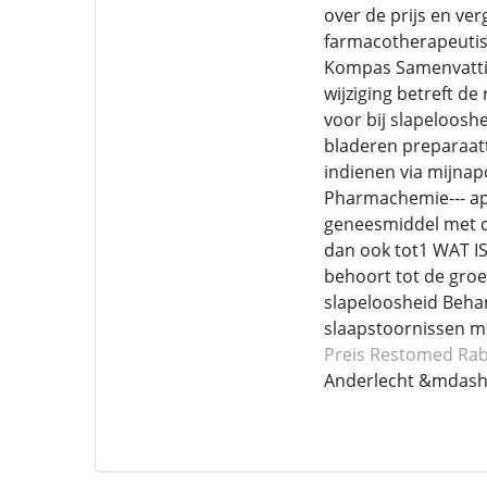
over de prijs en ve
farmacotherapeutis
Kompas Samenvattin
wijziging betreft de
voor bij slapeloosh
bladeren preparaatt
indienen via mijnapo
Pharmachemie--- apo
geneesmiddel met de
dan ook tot1 WAT 
behoort tot de gro
slapeloosheid Behan
slaapstoornissen me
Preis Restomed
Rab
Anderlecht &mdash;