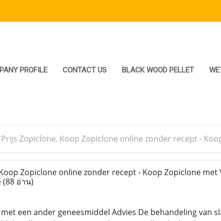
PANY PROFILE
CONTACT US
BLACK WOOD PELLET
WE
>
Prijs Zopiclone. Koop Zopiclone online zonder recept - Koo
 Koop Zopiclone online zonder recept - Koop Zopiclone met 
ë
(88 อ่าน)
n met een ander geneesmiddel Advies De behandeling van s