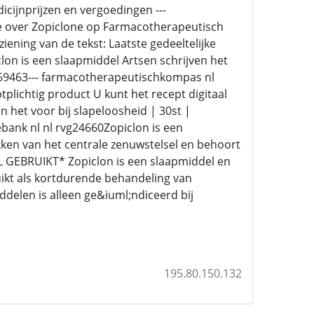
icijnprijzen en vergoedingen ---
e over Zopiclone op Farmacotherapeutisch
ing van de tekst: Laatste gedeeltelijke
clon is een slaapmiddel Artsen schrijven het
5369463--- farmacotherapeutischkompas nl
plichtig product U kunt het recept digitaal
n het voor bij slapeloosheid | 30st |
bank nl nl rvg24660Zopiclon is een
ken van het centrale zenuwstelsel en behoort
EBRUIKT* Zopiclon is een slaapmiddel en
ikt als kortdurende behandeling van
delen is alleen ge&iuml;ndiceerd bij
195.80.150.132