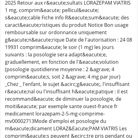
2025 Retour aux r&eacute;sultats LORAZEPAM VIATRIS
1 mg, comprim&eacute; pellicul&eacute;
s&eacute;cable Fiche info R&eacute;sum&eacute; des
caract&eacute;ristiques du produit Notice Bon usage
remboursable sur ordonnance uniquement
g&eacute;n&eacute;rique Date de l'autorisation : 24 08
19931 comprim&eacute; le soir (1 mg) les jours
suivants : la posologie sera adapt&eacute;e,
graduellement, en fonction de l'&eacute;volution
(posologie quotidienne moyenne : 2 &agrave; 4
comprim&eacute;s, soit 2 &agrave; 4 mg par jour)
_Chez _ l'enfant, le sujet &acirc;g&eacute;, l'insuffisant
r&eacute;nal ou l'insuffisant h&eacute;patique : il est
recommand&eacute; de diminuer la posologie, de
moiti&eacute; par exemple sante ouest-france fr
medicament lorazepam-2-5-mg-comprime-
mv00002713Mode d'emploi et posologie du
m&eacute;dicament LORAZ&Eacute;PAM VIATRIS Les
comprim&eacute;s peuvent &ecirc;tre pris pendant ou