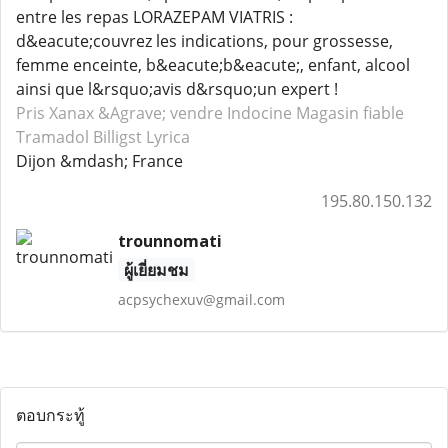
entre les repas LORAZEPAM VIATRIS :
d&eacute;couvrez les indications, pour grossesse,
femme enceinte, b&eacute;b&eacute;, enfant, alcool
ainsi que l&rsquo;avis d&rsquo;un expert !
Pris Xanax
&Agrave; vendre Indocine
Magasin fiable
Tramadol
Billigst Lyrica
Dijon &mdash; France
195.80.150.132
trounnomati
ผู้เยี่ยมชม
acpsychexuv@gmail.com
ตอบกระทู้