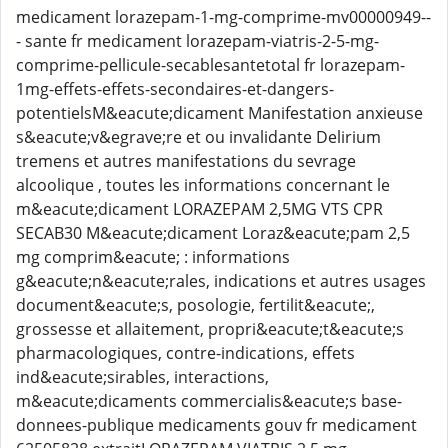
medicament lorazepam-1-mg-comprime-mv00000949--
- sante fr medicament lorazepam-viatris-2-5-mg-
comprime-pellicule-secablesantetotal fr lorazepam-
1mg-effets-effets-secondaires-et-dangers-
potentielsM&eacute;dicament Manifestation anxieuse
s&eacute;v&egrave;re et ou invalidante Delirium
tremens et autres manifestations du sevrage
alcoolique , toutes les informations concernant le
m&eacute;dicament LORAZEPAM 2,5MG VTS CPR
SECAB30 M&eacute;dicament Loraz&eacute;pam 2,5
mg comprim&eacute; : informations
g&eacute;n&eacute;rales, indications et autres usages
document&eacute;s, posologie, fertilit&eacute;,
grossesse et allaitement, propri&eacute;t&eacute;s
pharmacologiques, contre-indications, effets
ind&eacute;sirables, interactions,
m&eacute;dicaments commercialis&eacute;s base-
donnees-publique medicaments gouv fr medicament