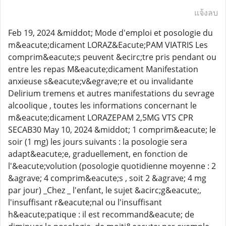
แจ้งลบ
Feb 19, 2024 &middot; Mode d'emploi et posologie du
m&eacute;dicament LORAZ&Eacute;PAM VIATRIS Les
comprim&eacute;s peuvent &ecirc;tre pris pendant ou
entre les repas M&eacute;dicament Manifestation
anxieuse s&eacute;v&egrave;re et ou invalidante
Delirium tremens et autres manifestations du sevrage
alcoolique , toutes les informations concernant le
m&eacute;dicament LORAZEPAM 2,5MG VTS CPR
SECAB30 May 10, 2024 &middot; 1 comprim&eacute; le
soir (1 mg) les jours suivants : la posologie sera
adapt&eacute;e, graduellement, en fonction de
l'&eacute;volution (posologie quotidienne moyenne : 2
&agrave; 4 comprim&eacute;s , soit 2 &agrave; 4 mg
par jour) _Chez _ l'enfant, le sujet &acirc;g&eacute;,
l'insuffisant r&eacute;nal ou l'insuffisant
h&eacute;patique : il est recommand&eacute; de