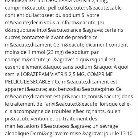
62505828 extraitLORAZEPAM VIATRIS 2,5 mg,
comprim&eacute; pellicul&eacute; s&eacute;cable
contient du lactoseet du sodium Si votre
m&eacute;decin vous a inform&eacute; (e)
d&rsquo;une intol&eacute;rance &agrave; certains
sucres,contactez-le avant de prendre ce
m&eacute;dicament Ce m&eacute;dicament contient
moins de 1 mmol (23 mg) de sodium par
comprim&eacute;,c -&agrave;-d qu&rsquo;il est
essentiellement &laquo; sans sodium &raquo; A quoi
sert le LORAZEPAM VIATRIS 2,5 MG, COMPRIME
PELLICULE SECABLE ? Ce m&eacute;dicament est
apparent&eacute; aux benzodiaz&eacute;pines Ce
m&eacute;dicament est pr&eacute;conis&eacute; dans
le traitement de l'anxi&eacute;t&eacute; lorsque celle-
ci s'accompagne de troubles g&ecirc;nants, ou en
pr&eacute;vention et ou traitement des
manifestations li&eacute;es &agrave; un sevrage
alcoolique Derni&egrave;re mise &agrave; jour le 13 10