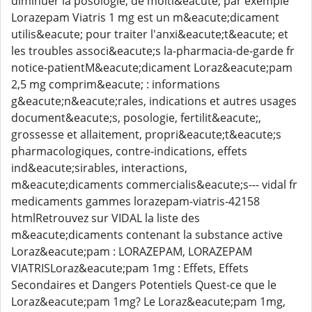
diminuer la posologie, de moiti&eacute; par exemple
Lorazepam Viatris 1 mg est un m&eacute;dicament
utilis&eacute; pour traiter l'anxi&eacute;t&eacute; et
les troubles associ&eacute;s la-pharmacia-de-garde fr
notice-patientM&eacute;dicament Loraz&eacute;pam
2,5 mg comprim&eacute; : informations
g&eacute;n&eacute;rales, indications et autres usages
document&eacute;s, posologie, fertilit&eacute;,
grossesse et allaitement, propri&eacute;t&eacute;s
pharmacologiques, contre-indications, effets
ind&eacute;sirables, interactions,
m&eacute;dicaments commercialis&eacute;s--- vidal fr
medicaments gammes lorazepam-viatris-42158
htmlRetrouvez sur VIDAL la liste des
m&eacute;dicaments contenant la substance active
Loraz&eacute;pam : LORAZEPAM, LORAZEPAM
VIATRISLoraz&eacute;pam 1mg : Effets, Effets
Secondaires et Dangers Potentiels Quest-ce que le
Loraz&eacute;pam 1mg? Le Loraz&eacute;pam 1mg,