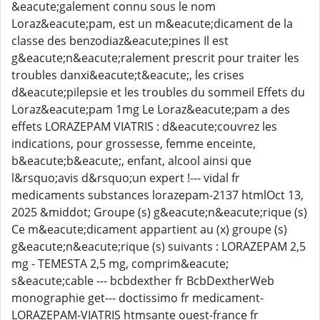
&eacute;galement connu sous le nom
Loraz&eacute;pam, est un m&eacute;dicament de la
classe des benzodiaz&eacute;pines Il est
g&eacute;n&eacute;ralement prescrit pour traiter les
troubles danxi&eacute;t&eacute;, les crises
d&eacute;pilepsie et les troubles du sommeil Effets du
Loraz&eacute;pam 1mg Le Loraz&eacute;pam a des
effets LORAZEPAM VIATRIS : d&eacute;couvrez les
indications, pour grossesse, femme enceinte,
b&eacute;b&eacute;, enfant, alcool ainsi que
l&rsquo;avis d&rsquo;un expert !--- vidal fr
medicaments substances lorazepam-2137 htmlOct 13,
2025 &middot; Groupe (s) g&eacute;n&eacute;rique (s)
Ce m&eacute;dicament appartient au (x) groupe (s)
g&eacute;n&eacute;rique (s) suivants : LORAZEPAM 2,5
mg - TEMESTA 2,5 mg, comprim&eacute;
s&eacute;cable --- bcbdexther fr BcbDextherWeb
monographie get--- doctissimo fr medicament-
LORAZEPAM-VIATRIS htmsante ouest-france fr