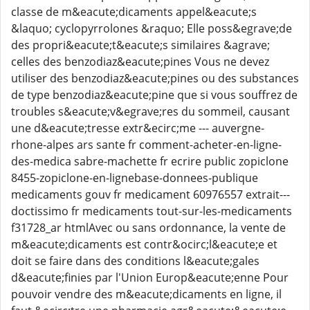
classe de m&eacute;dicaments appel&eacute;s
&laquo; cyclopyrrolones &raquo; Elle poss&egrave;de
des propri&eacute;t&eacute;s similaires &agrave;
celles des benzodiaz&eacute;pines Vous ne devez
utiliser des benzodiaz&eacute;pines ou des substances
de type benzodiaz&eacute;pine que si vous souffrez de
troubles s&eacute;v&egrave;res du sommeil, causant
une d&eacute;tresse extr&ecirc;me --- auvergne-
rhone-alpes ars sante fr comment-acheter-en-ligne-
des-medica sabre-machette fr ecrire public zopiclone
8455-zopiclone-en-lignebase-donnees-publique
medicaments gouv fr medicament 60976557 extrait---
doctissimo fr medicaments tout-sur-les-medicaments
f31728_ar htmlAvec ou sans ordonnance, la vente de
m&eacute;dicaments est contr&ocirc;l&eacute;e et
doit se faire dans des conditions l&eacute;gales
d&eacute;finies par l'Union Europ&eacute;enne Pour
pouvoir vendre des m&eacute;dicaments en ligne, il