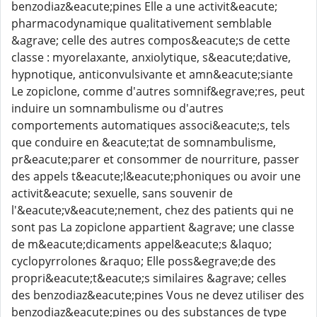
benzodiaz&eacute;pines Elle a une activit&eacute;
pharmacodynamique qualitativement semblable
&agrave; celle des autres compos&eacute;s de cette
classe : myorelaxante, anxiolytique, s&eacute;dative,
hypnotique, anticonvulsivante et amn&eacute;siante
Le zopiclone, comme d'autres somnif&egrave;res, peut
induire un somnambulisme ou d'autres
comportements automatiques associ&eacute;s, tels
que conduire en &eacute;tat de somnambulisme,
pr&eacute;parer et consommer de nourriture, passer
des appels t&eacute;l&eacute;phoniques ou avoir une
activit&eacute; sexuelle, sans souvenir de
l'&eacute;v&eacute;nement, chez des patients qui ne
sont pas La zopiclone appartient &agrave; une classe
de m&eacute;dicaments appel&eacute;s &laquo;
cyclopyrrolones &raquo; Elle poss&egrave;de des
propri&eacute;t&eacute;s similaires &agrave; celles
des benzodiaz&eacute;pines Vous ne devez utiliser des
benzodiaz&eacute;pines ou des substances de type