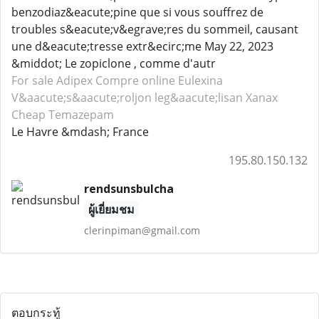
benzodiaz&eacute;pine que si vous souffrez de
troubles s&eacute;v&egrave;res du sommeil, causant
une d&eacute;tresse extr&ecirc;me May 22, 2023
&middot; Le zopiclone , comme d'autr
For sale Adipex
Compre online Eulexina
V&aacute;s&aacute;roljon leg&aacute;lisan Xanax
Cheap Temazepam
Le Havre &mdash; France
195.80.150.132
rendsunsbulcha
ผู้เยี่ยมชม
clerinpiman@gmail.com
ตอบกระทู้