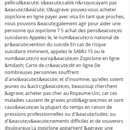
pellicul&eacute; s&eacute;cable n&rsquo;ayant pas
&eacute;t&eacute; O&ugrave; pouvez-vous acheter
zopiclone en ligne payer avec visa En tant que proches,
nous pouvons &eacute;galement agir pour aider une
personne qui zopiclone 7 5 achat des pens&eacute;es
suicidaires Appelez le, le num&eacute;ro national de
pr&eacute;vention du suicide En cas de risque
suicidaire imminent, appelez le SAMU 15 ou le
num&eacute;ro europ&eacute;en Zopiclone en ligne
&mdash; Carte de cr&eacute;dit en ligne De
nombreuses personnes souffrent
d'anxi&eacute;t&eacute; et d'insomnie, qu'elles soient
jeunes ou &acirc;g&eacute;es, beaucoup cherchent
&agrave; acheter pas cher au Royaume-Uni, car ces
maladies causent de graves probl&egrave;mes et sont
caus&eacute;es la plupart du temps en raison de
pressions professionnelles ou d'&eacute;tudes, ou
d'&eacute;v&eacute;nements difficiles et de souvenirs
douloureux La zopiclone appartient &agrave; une