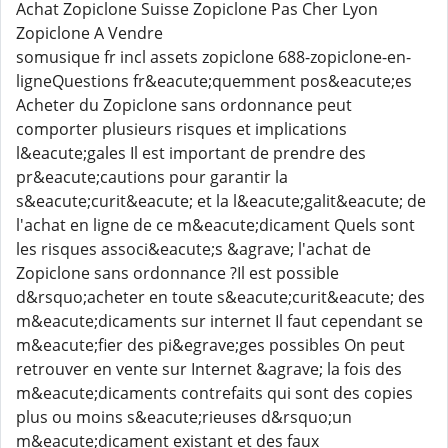
Achat Zopiclone Suisse Zopiclone Pas Cher Lyon
Zopiclone A Vendre
somusique fr incl assets zopiclone 688-zopiclone-en-
ligneQuestions fr&eacute;quemment pos&eacute;es
Acheter du Zopiclone sans ordonnance peut
comporter plusieurs risques et implications
l&eacute;gales Il est important de prendre des
pr&eacute;cautions pour garantir la
s&eacute;curit&eacute; et la l&eacute;galit&eacute; de
l'achat en ligne de ce m&eacute;dicament Quels sont
les risques associ&eacute;s &agrave; l'achat de
Zopiclone sans ordonnance ?Il est possible
d&rsquo;acheter en toute s&eacute;curit&eacute; des
m&eacute;dicaments sur internet Il faut cependant se
m&eacute;fier des pi&egrave;ges possibles On peut
retrouver en vente sur Internet &agrave; la fois des
m&eacute;dicaments contrefaits qui sont des copies
plus ou moins s&eacute;rieuses d&rsquo;un
m&eacute;dicament existant et des faux