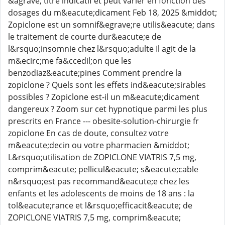
&agrave; titre indicatif et peut varier en fonction des
dosages du m&eacute;dicament Feb 18, 2025 &middot;
Zopiclone est un somnif&egrave;re utilis&eacute; dans
le traitement de courte dur&eacute;e de
l&rsquo;insomnie chez l&rsquo;adulte Il agit de la
m&ecirc;me fa&ccedil;on que les
benzodiaz&eacute;pines Comment prendre la
zopiclone ? Quels sont les effets ind&eacute;sirables
possibles ? Zopiclone est-il un m&eacute;dicament
dangereux ? Zoom sur cet hypnotique parmi les plus
prescrits en France --- obesite-solution-chirurgie fr
zopiclone En cas de doute, consultez votre
m&eacute;decin ou votre pharmacien &middot;
L&rsquo;utilisation de ZOPICLONE VIATRIS 7,5 mg,
comprim&eacute; pellicul&eacute; s&eacute;cable
n&rsquo;est pas recommand&eacute;e chez les
enfants et les adolescents de moins de 18 ans : la
tol&eacute;rance et l&rsquo;efficacit&eacute; de
ZOPICLONE VIATRIS 7,5 mg, comprim&eacute;