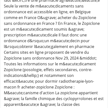
faut &ecirc;tre une pharmacie agr&eacute;&eacute;e
Seule la vente de m&eacute;dicaments sans
ordonnance est accessible en ligne, en Belgique
comme en France O&ugrave; acheter du Zopiclone
sans ordonnance en France ? En France, le Zopiclone
est un m&eacute;dicament soumis &agrave;
prescription m&eacute;dicale Il faut donc une
ordonnance d&rsquo;un m&eacute;decin pour
l&rsquo;obtenir l&eacute;galement en pharmacie
Certains sites en ligne proposent de vendre du
Zopiclone sans ordonnance Nov 29, 2024 &middot;
Toutes les informations sur le m&eacute;dicament
Zopiclone (posologie, effets secondaires, contre-
indications&hellip;) et notamment son
efficacit&eacute; pour dormir radiotherapie-lyon-
macon fr acheter-zopiclone Zopiclone :
M&eacute;canisme d'action La zopiclone appartient
&agrave; la famille chimique des cyclopyrrolones et est
apparent&eacute;e &agrave; la classe des