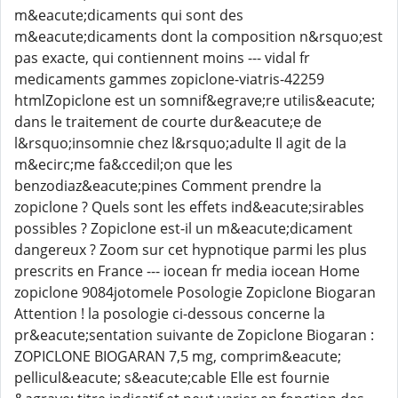
m&eacute;dicaments qui sont des
m&eacute;dicaments dont la composition n&rsquo;est
pas exacte, qui contiennent moins --- vidal fr
medicaments gammes zopiclone-viatris-42259
htmlZopiclone est un somnif&egrave;re utilis&eacute;
dans le traitement de courte dur&eacute;e de
l&rsquo;insomnie chez l&rsquo;adulte Il agit de la
m&ecirc;me fa&ccedil;on que les
benzodiaz&eacute;pines Comment prendre la
zopiclone ? Quels sont les effets ind&eacute;sirables
possibles ? Zopiclone est-il un m&eacute;dicament
dangereux ? Zoom sur cet hypnotique parmi les plus
prescrits en France --- iocean fr media iocean Home
zopiclone 9084jotomele Posologie Zopiclone Biogaran
Attention ! la posologie ci-dessous concerne la
pr&eacute;sentation suivante de Zopiclone Biogaran :
ZOPICLONE BIOGARAN 7,5 mg, comprim&eacute;
pellicul&eacute; s&eacute;cable Elle est fournie