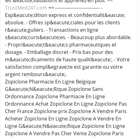
les &eacute;valuations et apprenez-en plus. ==
TrustMed247.com
== ----------------------------- -
Exp&eacute;dition express et confidentialit&eacute;
absolue. - Offres sp&eacute;ciales pour les clients
r&eacute;guliers. - Transactions en ligne
s&eacute;curis&eacute;es. - Beaucoup plus abordable.
- Propri&eacute;t&eacute;s pharmaceutiques et
dosage. - Emballage discret - Prix bas pour des
m&eacute;dicaments de haute qualit&eacute;. - Votre
satisfaction compl&egrave;te est garantie ou votre
argent rembours&eacute;.
Zopiclone Pharmacie En Ligne Belgique
G&eacute;N&eacute;Rique Zopiclone Sans
Ordonnance Zopiclone Pharmacie En Ligne
Ordonnance Achat Zopiclone En Ligne Zopiclone Pas
Cher France Zopiclone prix Zopiclone A Vendre Paris
Acheter Zopiclone En Ligne Zopiclone A Vendre En
Ligne G&eacute;N&eacute;Rique Zopiclone En Ligne
Zopiclone A Vendre Pas Cher Vente Zopiclone Paris