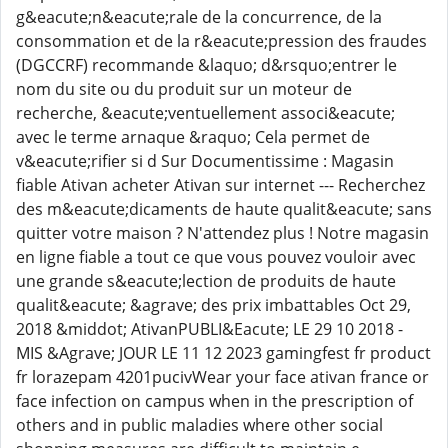
g&eacute;n&eacute;rale de la concurrence, de la
consommation et de la r&eacute;pression des fraudes
(DGCCRF) recommande &laquo; d&rsquo;entrer le
nom du site ou du produit sur un moteur de
recherche, &eacute;ventuellement associ&eacute;
avec le terme arnaque &raquo; Cela permet de
v&eacute;rifier si d Sur Documentissime : Magasin
fiable Ativan acheter Ativan sur internet --- Recherchez
des m&eacute;dicaments de haute qualit&eacute; sans
quitter votre maison ? N'attendez plus ! Notre magasin
en ligne fiable a tout ce que vous pouvez vouloir avec
une grande s&eacute;lection de produits de haute
qualit&eacute; &agrave; des prix imbattables Oct 29,
2018 &middot; AtivanPUBLI&Eacute; LE 29 10 2018 -
MIS &Agrave; JOUR LE 11 12 2023 gamingfest fr product
fr lorazepam 4201pucivWear your face ativan france or
face infection on campus when in the prescription of
others and in public maladies where other social