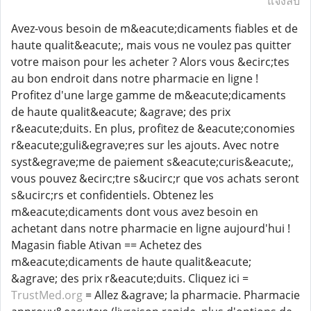
แจ้งลบ
Avez-vous besoin de m&eacute;dicaments fiables et de
haute qualit&eacute;, mais vous ne voulez pas quitter
votre maison pour les acheter ? Alors vous &ecirc;tes
au bon endroit dans notre pharmacie en ligne !
Profitez d'une large gamme de m&eacute;dicaments
de haute qualit&eacute; &agrave; des prix
r&eacute;duits. En plus, profitez de &eacute;conomies
r&eacute;guli&egrave;res sur les ajouts. Avec notre
syst&egrave;me de paiement s&eacute;curis&eacute;,
vous pouvez &ecirc;tre s&ucirc;r que vos achats seront
s&ucirc;rs et confidentiels. Obtenez les
m&eacute;dicaments dont vous avez besoin en
achetant dans notre pharmacie en ligne aujourd'hui !
Magasin fiable Ativan == Achetez des
m&eacute;dicaments de haute qualit&eacute;
&agrave; des prix r&eacute;duits. Cliquez ici =
TrustMed.org
= Allez &agrave; la pharmacie. Pharmacie