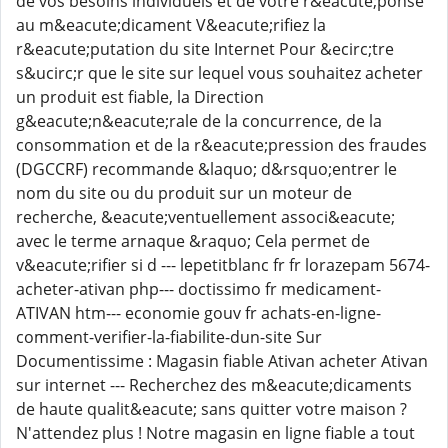
de vos besoins individuels et de votre r&eacute;ponse
au m&eacute;dicament V&eacute;rifiez la
r&eacute;putation du site Internet Pour &ecirc;tre
s&ucirc;r que le site sur lequel vous souhaitez acheter
un produit est fiable, la Direction
g&eacute;n&eacute;rale de la concurrence, de la
consommation et de la r&eacute;pression des fraudes
(DGCCRF) recommande &laquo; d&rsquo;entrer le
nom du site ou du produit sur un moteur de
recherche, &eacute;ventuellement associ&eacute;
avec le terme arnaque &raquo; Cela permet de
v&eacute;rifier si d --- lepetitblanc fr fr lorazepam 5674-
acheter-ativan php--- doctissimo fr medicament-
ATIVAN htm--- economie gouv fr achats-en-ligne-
comment-verifier-la-fiabilite-dun-site Sur
Documentissime : Magasin fiable Ativan acheter Ativan
sur internet --- Recherchez des m&eacute;dicaments
de haute qualit&eacute; sans quitter votre maison ?
N'attendez plus ! Notre magasin en ligne fiable a tout