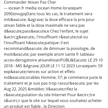
Commander Ativan Pas Cher
--- iocean fr media iocean Home lorazepam
2090zovujyqDans tous les cas, le traitement sera
initi&eacute; &agrave; la dose efficace la prix pour
ativan faible et la dose maximale ne sera pas
d&eacute;pass&eacute;e Chez l'enfant, le sujet
&acirc;g&eacute;, l'insuffisant r&eacute;nal ou
l'insuffisant h&eacute;patique: il est
recommand&eacute; de diminuer la posologie, de
moiti&eacute; par exemple ansm sante fr tableau-
acces-derogatoire ativanAtivanPUBLI&Eacute; LE 29 10
2018 - MIS &Agrave; JOUR LE 11 12 2023 Lorazepam: 59
exp&eacute;riences sur action et effets
ind&eacute;sirables Homme, 57: Je commence juste le
traitement et je suis pas trop rassur&eacute; par les
Aug 22, 2025 &middot; V&eacute;rifiez la
r&eacute;putation du site Internet Pour &ecirc;tre
s&ucirc;r que le site sur lequel vous souhaitez acheter
un produit est fiable , la Direction