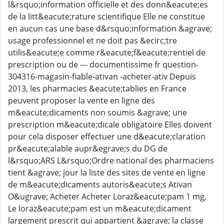
l&rsquo;information officielle et des donn&eacute;es
de la litt&eacute;rature scientifique Elle ne constitue
en aucun cas une base d&rsquo;information &agrave;
usage professionnel et ne doit pas &ecirc;tre
utilis&eacute;e comme r&eacute;f&eacute;rentiel de
prescription ou de --- documentissime fr question-
304316-magasin-fiable-ativan -acheter-ativ Depuis
2013, les pharmacies &eacute;tablies en France
peuvent proposer la vente en ligne des
m&eacute;dicaments non soumis &agrave; une
prescription m&eacute;dicale obligatoire Elles doivent
pour cela disposer effectuer une d&eacute;claration
pr&eacute;alable aupr&egrave;s du DG de
l&rsquo;ARS L&rsquo;Ordre national des pharmaciens
tient &agrave; jour la liste des sites de vente en ligne
de m&eacute;dicaments autoris&eacute;s Ativan
O&ugrave; Acheter Acheter Loraz&eacute;pam 1 mg,
Le loraz&eacute;pam est un m&eacute;dicament
largement prescrit qui appartient &agrave; la classe