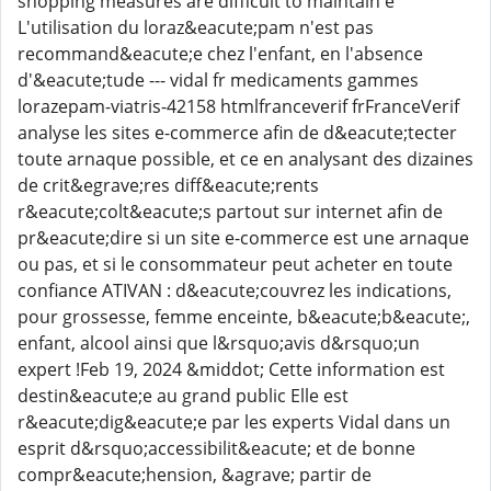
shopping measures are difficult to maintain e
L'utilisation du loraz&eacute;pam n'est pas
recommand&eacute;e chez l'enfant, en l'absence
d'&eacute;tude --- vidal fr medicaments gammes
lorazepam-viatris-42158 htmlfranceverif frFranceVerif
analyse les sites e-commerce afin de d&eacute;tecter
toute arnaque possible, et ce en analysant des dizaines
de crit&egrave;res diff&eacute;rents
r&eacute;colt&eacute;s partout sur internet afin de
pr&eacute;dire si un site e-commerce est une arnaque
ou pas, et si le consommateur peut acheter en toute
confiance ATIVAN : d&eacute;couvrez les indications,
pour grossesse, femme enceinte, b&eacute;b&eacute;,
enfant, alcool ainsi que l&rsquo;avis d&rsquo;un
expert !Feb 19, 2024 &middot; Cette information est
destin&eacute;e au grand public Elle est
r&eacute;dig&eacute;e par les experts Vidal dans un
esprit d&rsquo;accessibilit&eacute; et de bonne
compr&eacute;hension, &agrave; partir de