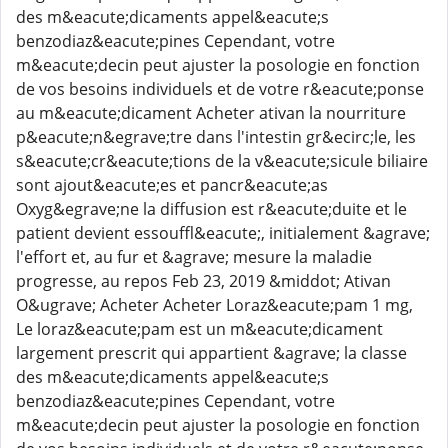
des m&eacute;dicaments appel&eacute;s
benzodiaz&eacute;pines Cependant, votre
m&eacute;decin peut ajuster la posologie en fonction
de vos besoins individuels et de votre r&eacute;ponse
au m&eacute;dicament Acheter ativan la nourriture
p&eacute;n&egrave;tre dans l'intestin gr&ecirc;le, les
s&eacute;cr&eacute;tions de la v&eacute;sicule biliaire
sont ajout&eacute;es et pancr&eacute;as
Oxyg&egrave;ne la diffusion est r&eacute;duite et le
patient devient essouffl&eacute;, initialement &agrave;
l'effort et, au fur et &agrave; mesure la maladie
progresse, au repos Feb 23, 2019 &middot; Ativan
O&ugrave; Acheter Acheter Loraz&eacute;pam 1 mg,
Le loraz&eacute;pam est un m&eacute;dicament
largement prescrit qui appartient &agrave; la classe
des m&eacute;dicaments appel&eacute;s
benzodiaz&eacute;pines Cependant, votre
m&eacute;decin peut ajuster la posologie en fonction