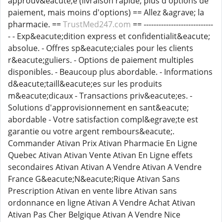
approuv&eacute;e (livraison rapide, plus d'options de
paiement, mais moins d'options) == Allez &agrave; la
pharmacie. ==
TrustMed247.com
== ----------------------------
- - Exp&eacute;dition express et confidentialit&eacute;
absolue. - Offres sp&eacute;ciales pour les clients
r&eacute;guliers. - Options de paiement multiples
disponibles. - Beaucoup plus abordable. - Informations
d&eacute;taill&eacute;es sur les produits
m&eacute;dicaux - Transactions priv&eacute;es. -
Solutions d'approvisionnement en sant&eacute;
abordable - Votre satisfaction compl&egrave;te est
garantie ou votre argent rembours&eacute;.
Commander Ativan Prix Ativan Pharmacie En Ligne
Quebec Ativan Ativan Vente Ativan En Ligne effets
secondaires Ativan Ativan A Vendre Ativan A Vendre
France G&eacute;N&eacute;Rique Ativan Sans
Prescription Ativan en vente libre Ativan sans
ordonnance en ligne Ativan A Vendre Achat Ativan
Ativan Pas Cher Belgique Ativan A Vendre Nice