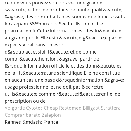
ce que vous pouvez vouloir avec une grande
s&eacute;lection de produits de haute qualit&eacute;
&agrave; des prix imbattables somusique fr incl assets
lorazepam 5869muxipocSee full list on ordre
pharmacien fr Cette information est destin&eacute;e
au grand public Elle est r&eacute;dig&eacute;e par les
experts Vidal dans un esprit
d&rsquo;accessibilit&eacute; et de bonne
compr&eacute;hension, &agrave; partir de
l&rsquo;information officielle et des donn&eacute;es
de la litt&eacute;rature scientifique Elle ne constitue
en aucun cas une base d&rsquo;information &agrave;
usage professionnel et ne doit pas &ecirc;tre
utilis&eacute;e comme r&eacute;f&eacute;rentiel de
prescription ou de
Volgorde Cytotec
Cheap Restomed
Billigast Strattera
Comprar barato Zaleplon
Rennes &mdash; France