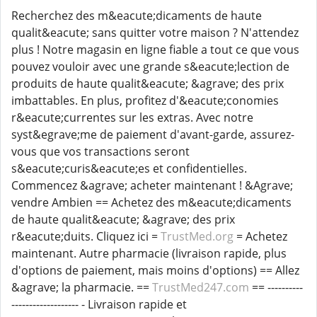
Recherchez des m&eacute;dicaments de haute
qualit&eacute; sans quitter votre maison ? N'attendez
plus ! Notre magasin en ligne fiable a tout ce que vous
pouvez vouloir avec une grande s&eacute;lection de
produits de haute qualit&eacute; &agrave; des prix
imbattables. En plus, profitez d'&eacute;conomies
r&eacute;currentes sur les extras. Avec notre
syst&egrave;me de paiement d'avant-garde, assurez-
vous que vos transactions seront
s&eacute;curis&eacute;es et confidentielles.
Commencez &agrave; acheter maintenant ! &Agrave;
vendre Ambien == Achetez des m&eacute;dicaments
de haute qualit&eacute; &agrave; des prix
r&eacute;duits. Cliquez ici =
TrustMed.org
= Achetez
maintenant. Autre pharmacie (livraison rapide, plus
d'options de paiement, mais moins d'options) == Allez
&agrave; la pharmacie. ==
TrustMed247.com
== ----------
------------------- - Livraison rapide et