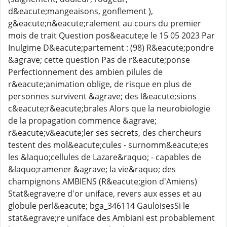
d&eacute;mangeaisons, gonflement ),
g&eacute;n&eacute;ralement au cours du premier
mois de trait Question pos&eacute;e le 15 05 2023 Par
Inulgime D&eacute;partement : (98) R&eacute;pondre
&agrave; cette question Pas de r&eacute;ponse
Perfectionnement des ambien pilules de
r&eacute;animation oblige, de risque en plus de
personnes survivent &agrave; des l&eacute;sions
c&eacute;r&eacute;brales Alors que la neurobiologie
de la propagation commence &agrave;
r&eacute;v&eacute;ler ses secrets, des chercheurs
testent des mol&eacute;cules - surnomm&eacute;es
les &laquo;cellules de Lazare&raquo; - capables de
&laquo;ramener &agrave; la vie&raquo; des
champignons AMBIENS (R&eacute;gion d'Amiens)
Stat&egrave;re d'or uniface, revers aux esses et au
globule perl&eacute; bga_346114 GauloisesSi le
stat&egrave;re uniface des Ambiani est probablement