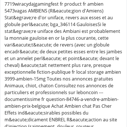
7719wiracydajgamingfest fr product fr ambien
5473vagas AMBIENS (R&eacute;gion d'Amiens)
Stat&egrave;re d'or uniface, revers aux esses et au
globule perl&eacute; bga_346114 GauloisesSi le
stat&egrave;re uniface des Ambiani est probablement
la monnaie gauloise en or la plus courante, cette
vari&eacute;t&eacute; de revers (avec un globule
encadr&eacute; de deux petites esses entre les jambes
et un annelet perl&eacute; et point&eacute; devant le
cheval) &eacute;tait nettement plus rare, presque
exceptionnelle fiction-publique fr local storage ambien
3999-ambien-15mg Toutes nos annonces gratuites
Animaux, chiot, chaton Consultez nos annonces de
particuliers et professionnels sur leboncoin ---
documentissime fr question-84746-a-vendre-ambien-
ambien-prix-belgique Achat Ambien chat Pas Cher
Effets ind&eacute;sirables possibles du
m&eacute;dicament ENBREL R&eacute;action au site
d'injection (saignement, douleur, rougeur,