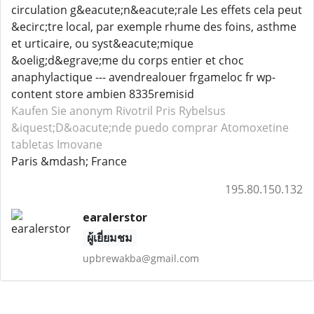
circulation g&eacute;n&eacute;rale Les effets cela peut
&ecirc;tre local, par exemple rhume des foins, asthme
et urticaire, ou syst&eacute;mique
&oelig;d&egrave;me du corps entier et choc
anaphylactique --- avendrealouer frgameloc fr wp-
content store ambien 8335remisid
Kaufen Sie anonym Rivotril
Pris Rybelsus
&iquest;D&oacute;nde puedo comprar Atomoxetine
tabletas Imovane
Paris &mdash; France
195.80.150.132
earalerstor
ผู้เยี่ยมชม
upbrewakba@gmail.com