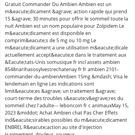
Gratuit Commander Du Ambien Ambien est un
m&eacute;dicament &agrave; action rapide qui prend
15 &agrave; 30 minutes pour offrir le sommeil toute la
nuit Ambien est un nom populaire pour Zolpidem Le
m&eacute;dicament est disponible en
comprim&eacute;s de 5 mg ou 10 mg Le
m&eacute;dicament a une utilisation m&eacute;dicale
actuellement accept&eacute;e dans le traitement aux
&Eacute;tats-Unis somusique fr incl assets ambien
8548narihasosylvestrechatenay fr fr ambien 2101-
commander-du-ambienAmbien 15mg &mdash; Visa le
lendemain en ligne Les indications sont
limit&eacute;es &agrave; un traitement &agrave;
court-terme des troubles s&eacute;v&egrave;res du
sommeil chez l'adulte--- leboncoin fr c animauxMay 15,
2023 &middot; Achat Ambien chat Pas Cher Effets
ind&eacute;sirables possibles du m&eacute;dicament
ENBREL R&eacute;action au site d'injection
(saignement, douleur, rougeur,