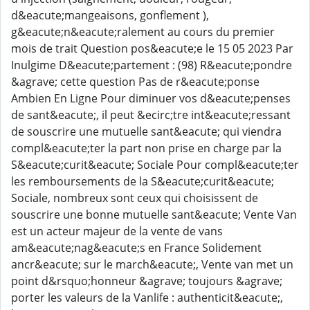
d&eacute;mangeaisons, gonflement ),
g&eacute;n&eacute;ralement au cours du premier
mois de trait Question pos&eacute;e le 15 05 2023 Par
Inulgime D&eacute;partement : (98) R&eacute;pondre
&agrave; cette question Pas de r&eacute;ponse
Ambien En Ligne Pour diminuer vos d&eacute;penses
de sant&eacute;, il peut &ecirc;tre int&eacute;ressant
de souscrire une mutuelle sant&eacute; qui viendra
compl&eacute;ter la part non prise en charge par la
S&eacute;curit&eacute; Sociale Pour compl&eacute;ter
les remboursements de la S&eacute;curit&eacute;
Sociale, nombreux sont ceux qui choisissent de
souscrire une bonne mutuelle sant&eacute; Vente Van
est un acteur majeur de la vente de vans
am&eacute;nag&eacute;s en France Solidement
ancr&eacute; sur le march&eacute;, Vente van met un
point d&rsquo;honneur &agrave; toujours &agrave;
porter les valeurs de la Vanlife : authenticit&eacute;,