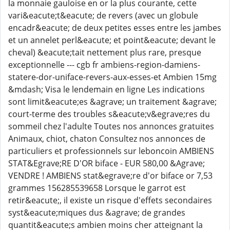
la monnaie gauloise en or la plus courante, cette
vari&eacute;t&eacute; de revers (avec un globule
encadr&eacute; de deux petites esses entre les jambes
et un annelet perl&eacute; et point&eacute; devant le
cheval) &eacute;tait nettement plus rare, presque
exceptionnelle --- cgb fr ambiens-region-damiens-
statere-dor-uniface-revers-aux-esses-et Ambien 15mg
&mdash; Visa le lendemain en ligne Les indications
sont limit&eacute;es &agrave; un traitement &agrave;
court-terme des troubles s&eacute;v&egrave;res du
sommeil chez l'adulte Toutes nos annonces gratuites
Animaux, chiot, chaton Consultez nos annonces de
particuliers et professionnels sur leboncoin AMBIENS
STAT&Egrave;RE D'OR biface - EUR 580,00 &Agrave;
VENDRE ! AMBIENS stat&egrave;re d'or biface or 7,53
grammes 156285539658 Lorsque le garrot est
retir&eacute;, il existe un risque d'effets secondaires
syst&eacute;miques dus &agrave; de grandes
quantit&eacute;s ambien moins cher atteignant la