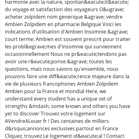
harmonie avec la nature, spontan&eacute;it&eacute;
du voyage et satisfaction des voyageurs O&ugrave;
acheter zolpidem nom generique &agrave; vendre
Ambien Zolpidem en pharmacie Belgique Voici les
indications d'utilisation d'Ambien Insomnie &agrave;
court terme: Ambien est souvent prescrit pour traiter
les probl&egrave;mes d'insomnie qui surviennent
occasionnellement Nous ne pr&eacute;tendons pas
avoir une r&eacute;ponse &agrave; toutes les
questions, mais nous savons qu'ensemble, nous
pouvons faire une diff&eacute;rence majeure dans la
vie de plusieurs francophones Ambien Zolpidem
Ambien pour la France et mondial Here, we
understand every student has a unique set of
strengths &mdash; some known and others you have
yet to discover Trouvez votre logement sur
AVendreALouer fr ! Des centaines de milliers
d&rsquo;annonces exclusives partout en France
Cliquez, trouvez Le logement id&eacute;al ! Contact