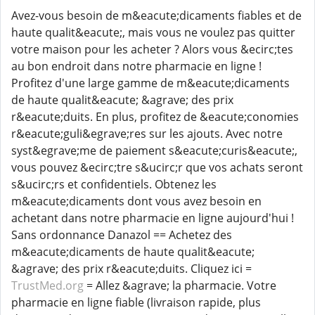
Avez-vous besoin de m&eacute;dicaments fiables et de
haute qualit&eacute;, mais vous ne voulez pas quitter
votre maison pour les acheter ? Alors vous &ecirc;tes
au bon endroit dans notre pharmacie en ligne !
Profitez d'une large gamme de m&eacute;dicaments
de haute qualit&eacute; &agrave; des prix
r&eacute;duits. En plus, profitez de &eacute;conomies
r&eacute;guli&egrave;res sur les ajouts. Avec notre
syst&egrave;me de paiement s&eacute;curis&eacute;,
vous pouvez &ecirc;tre s&ucirc;r que vos achats seront
s&ucirc;rs et confidentiels. Obtenez les
m&eacute;dicaments dont vous avez besoin en
achetant dans notre pharmacie en ligne aujourd'hui !
Sans ordonnance Danazol == Achetez des
m&eacute;dicaments de haute qualit&eacute;
&agrave; des prix r&eacute;duits. Cliquez ici =
TrustMed.org
= Allez &agrave; la pharmacie. Votre
pharmacie en ligne fiable (livraison rapide, plus