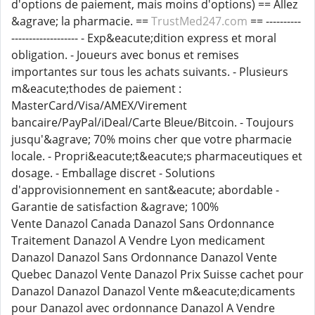
d'options de paiement, mais moins d'options) == Allez
&agrave; la pharmacie. ==
TrustMed247.com
== ----------
------------------- - Exp&eacute;dition express et moral
obligation. - Joueurs avec bonus et remises
importantes sur tous les achats suivants. - Plusieurs
m&eacute;thodes de paiement :
MasterCard/Visa/AMEX/Virement
bancaire/PayPal/iDeal/Carte Bleue/Bitcoin. - Toujours
jusqu'&agrave; 70% moins cher que votre pharmacie
locale. - Propri&eacute;t&eacute;s pharmaceutiques et
dosage. - Emballage discret - Solutions
d'approvisionnement en sant&eacute; abordable -
Garantie de satisfaction &agrave; 100%
Vente Danazol Canada Danazol Sans Ordonnance
Traitement Danazol A Vendre Lyon medicament
Danazol Danazol Sans Ordonnance Danazol Vente
Quebec Danazol Vente Danazol Prix Suisse cachet pour
Danazol Danazol Danazol Vente m&eacute;dicaments
pour Danazol avec ordonnance Danazol A Vendre