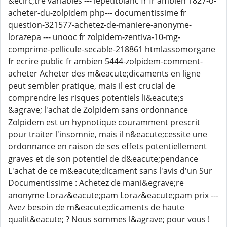
&ecirc;tre variables --- lepetitblanc fr fr ambien 1827-o-
acheter-du-zolpidem php--- documentissime fr
question-321577-achetez-de-maniere-anonyme-
lorazepa --- unooc fr zolpidem-zentiva-10-mg-
comprime-pellicule-secable-218861 htmlassomorgane
fr ecrire public fr ambien 5444-zolpidem-comment-
acheter Acheter des m&eacute;dicaments en ligne
peut sembler pratique, mais il est crucial de
comprendre les risques potentiels li&eacute;s
&agrave; l'achat de Zolpidem sans ordonnance
Zolpidem est un hypnotique couramment prescrit
pour traiter l'insomnie, mais il n&eacute;cessite une
ordonnance en raison de ses effets potentiellement
graves et de son potentiel de d&eacute;pendance
L'achat de ce m&eacute;dicament sans l'avis d'un Sur
Documentissime : Achetez de mani&egrave;re
anonyme Loraz&eacute;pam Loraz&eacute;pam prix ---
Avez besoin de m&eacute;dicaments de haute
qualit&eacute; ? Nous sommes l&agrave; pour vous !