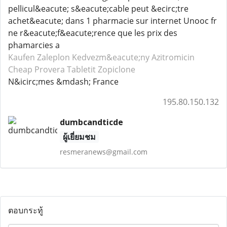
pellicul&eacute; s&eacute;cable peut &ecirc;tre
achet&eacute; dans 1 pharmacie sur internet Unooc fr
ne r&eacute;f&eacute;rence que les prix des
phamarcies a
Kaufen Zaleplon
Kedvezm&eacute;ny Azitromicin
Cheap Provera
Tabletit Zopiclone
N&icirc;mes &mdash; France
195.80.150.132
dumbcandticde
ผู้เยี่ยมชม
resmeranews@gmail.com
ตอบกระทู้