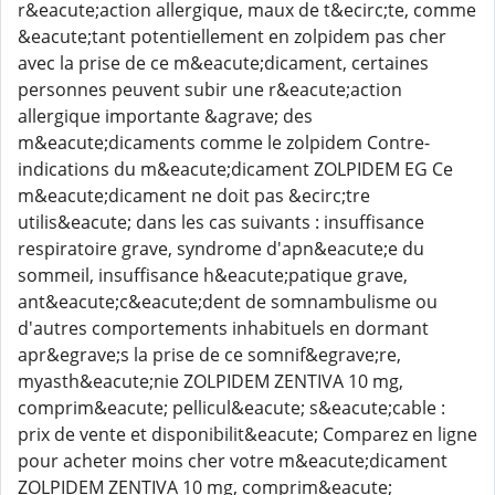
r&eacute;action allergique, maux de t&ecirc;te, comme
&eacute;tant potentiellement en zolpidem pas cher
avec la prise de ce m&eacute;dicament, certaines
personnes peuvent subir une r&eacute;action
allergique importante &agrave; des
m&eacute;dicaments comme le zolpidem Contre-
indications du m&eacute;dicament ZOLPIDEM EG Ce
m&eacute;dicament ne doit pas &ecirc;tre
utilis&eacute; dans les cas suivants : insuffisance
respiratoire grave, syndrome d'apn&eacute;e du
sommeil, insuffisance h&eacute;patique grave,
ant&eacute;c&eacute;dent de somnambulisme ou
d'autres comportements inhabituels en dormant
apr&egrave;s la prise de ce somnif&egrave;re,
myasth&eacute;nie ZOLPIDEM ZENTIVA 10 mg,
comprim&eacute; pellicul&eacute; s&eacute;cable :
prix de vente et disponibilit&eacute; Comparez en ligne
pour acheter moins cher votre m&eacute;dicament
ZOLPIDEM ZENTIVA 10 mg, comprim&eacute;