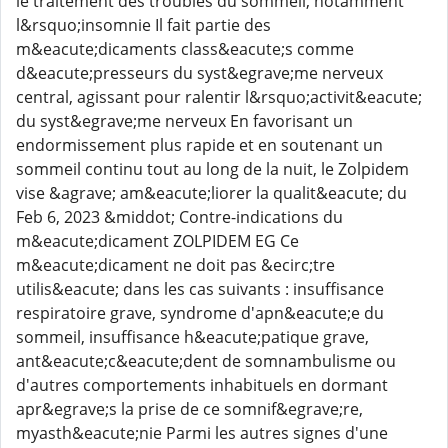
le traitement des troubles du sommeil, notamment
l&rsquo;insomnie Il fait partie des
m&eacute;dicaments class&eacute;s comme
d&eacute;presseurs du syst&egrave;me nerveux
central, agissant pour ralentir l&rsquo;activit&eacute;
du syst&egrave;me nerveux En favorisant un
endormissement plus rapide et en soutenant un
sommeil continu tout au long de la nuit, le Zolpidem
vise &agrave; am&eacute;liorer la qualit&eacute; du
Feb 6, 2023 &middot; Contre-indications du
m&eacute;dicament ZOLPIDEM EG Ce
m&eacute;dicament ne doit pas &ecirc;tre
utilis&eacute; dans les cas suivants : insuffisance
respiratoire grave, syndrome d'apn&eacute;e du
sommeil, insuffisance h&eacute;patique grave,
ant&eacute;c&eacute;dent de somnambulisme ou
d'autres comportements inhabituels en dormant
apr&egrave;s la prise de ce somnif&egrave;re,
myasth&eacute;nie Parmi les autres signes d'une