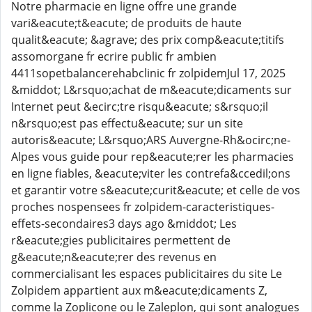
Notre pharmacie en ligne offre une grande
vari&eacute;t&eacute; de produits de haute
qualit&eacute; &agrave; des prix comp&eacute;titifs
assomorgane fr ecrire public fr ambien
4411sopetbalancerehabclinic fr zolpidemJul 17, 2025
&middot; L&rsquo;achat de m&eacute;dicaments sur
Internet peut &ecirc;tre risqu&eacute; s&rsquo;il
n&rsquo;est pas effectu&eacute; sur un site
autoris&eacute; L&rsquo;ARS Auvergne-Rh&ocirc;ne-
Alpes vous guide pour rep&eacute;rer les pharmacies
en ligne fiables, &eacute;viter les contrefa&ccedil;ons
et garantir votre s&eacute;curit&eacute; et celle de vos
proches nospensees fr zolpidem-caracteristiques-
effets-secondaires3 days ago &middot; Les
r&eacute;gies publicitaires permettent de
g&eacute;n&eacute;rer des revenus en
commercialisant les espaces publicitaires du site Le
Zolpidem appartient aux m&eacute;dicaments Z,
comme la Zoplicone ou le Zaleplon, qui sont analogues