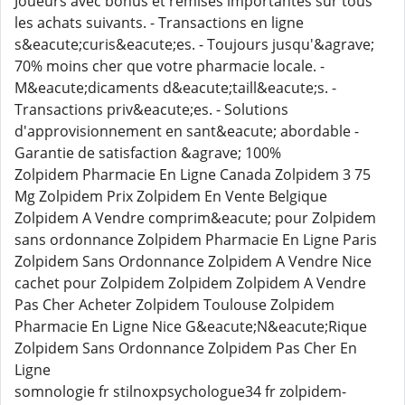
Joueurs avec bonus et remises importantes sur tous
les achats suivants. - Transactions en ligne
s&eacute;curis&eacute;es. - Toujours jusqu'&agrave;
70% moins cher que votre pharmacie locale. -
M&eacute;dicaments d&eacute;taill&eacute;s. -
Transactions priv&eacute;es. - Solutions
d'approvisionnement en sant&eacute; abordable -
Garantie de satisfaction &agrave; 100%
Zolpidem Pharmacie En Ligne Canada Zolpidem 3 75
Mg Zolpidem Prix Zolpidem En Vente Belgique
Zolpidem A Vendre comprim&eacute; pour Zolpidem
sans ordonnance Zolpidem Pharmacie En Ligne Paris
Zolpidem Sans Ordonnance Zolpidem A Vendre Nice
cachet pour Zolpidem Zolpidem Zolpidem A Vendre
Pas Cher Acheter Zolpidem Toulouse Zolpidem
Pharmacie En Ligne Nice G&eacute;N&eacute;Rique
Zolpidem Sans Ordonnance Zolpidem Pas Cher En
Ligne
somnologie fr stilnoxpsychologue34 fr zolpidem-