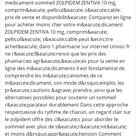
medicament-sommeil ZOLPIDEM ZENTIVA 10 mg,
comprim&eacute; pellicul&eacute; s&eacute;cable :
prix de vente et disponibilit&eacute; Comparez en ligne
pour acheter moins cher votre m&eacute;dicament
ZOLPIDEM ZENTIVA 10 mg, comprim&eacute;
pellicul&eacute; s&eacute;cable peut &ecirc;tre
achet&eacute; dans 1 pharmacie sur internet Unooc fr
ne r&eacute;f&eacute;rence que les prix des
phamarcies agr&eacute;&eacute;es pour la vente en
ligne des m&eacute;dicaments Il est fondamental de
comprendre les m&eacute;canismes de ce
m&eacute;dicament, son mode d&rsquo;emploi, les
pr&eacute;cautions &agrave; prendre, ainsi que les
alternatives possibles pour soutenir un sommeil
r&eacute;parateur durablement Dans cette approche
respectueuse du rythme de chacun, un regard clair sur
le zolpidem offre des cl&eacute;s pour aborder le
sommeil avec plus de s&eacute;r&eacute;nit&eacute;
et moins d&rsquo;appr&eacute;hension Comment