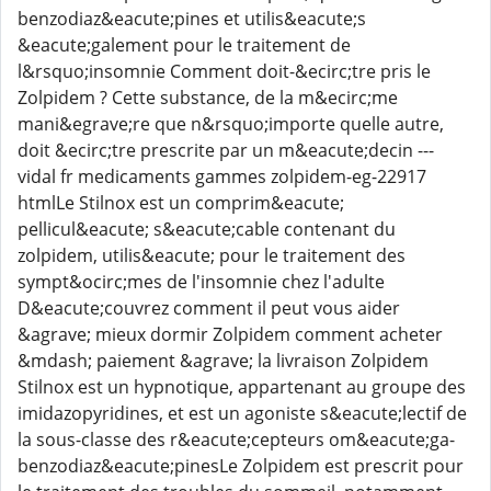
benzodiaz&eacute;pines et utilis&eacute;s
&eacute;galement pour le traitement de
l&rsquo;insomnie Comment doit-&ecirc;tre pris le
Zolpidem ? Cette substance, de la m&ecirc;me
mani&egrave;re que n&rsquo;importe quelle autre,
doit &ecirc;tre prescrite par un m&eacute;decin ---
vidal fr medicaments gammes zolpidem-eg-22917
htmlLe Stilnox est un comprim&eacute;
pellicul&eacute; s&eacute;cable contenant du
zolpidem, utilis&eacute; pour le traitement des
sympt&ocirc;mes de l'insomnie chez l'adulte
D&eacute;couvrez comment il peut vous aider
&agrave; mieux dormir Zolpidem comment acheter
&mdash; paiement &agrave; la livraison Zolpidem
Stilnox est un hypnotique, appartenant au groupe des
imidazopyridines, et est un agoniste s&eacute;lectif de
la sous-classe des r&eacute;cepteurs om&eacute;ga-
benzodiaz&eacute;pinesLe Zolpidem est prescrit pour