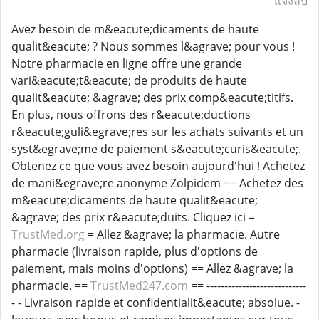
แจ้งลบ
Avez besoin de m&eacute;dicaments de haute
qualit&eacute; ? Nous sommes l&agrave; pour vous !
Notre pharmacie en ligne offre une grande
vari&eacute;t&eacute; de produits de haute
qualit&eacute; &agrave; des prix comp&eacute;titifs.
En plus, nous offrons des r&eacute;ductions
r&eacute;guli&egrave;res sur les achats suivants et un
syst&egrave;me de paiement s&eacute;curis&eacute;.
Obtenez ce que vous avez besoin aujourd'hui ! Achetez
de mani&egrave;re anonyme Zolpidem == Achetez des
m&eacute;dicaments de haute qualit&eacute;
&agrave; des prix r&eacute;duits. Cliquez ici =
TrustMed.org
= Allez &agrave; la pharmacie. Autre
pharmacie (livraison rapide, plus d'options de
paiement, mais moins d'options) == Allez &agrave; la
pharmacie. ==
TrustMed247.com
== ----------------------------
- - Livraison rapide et confidentialit&eacute; absolue. -