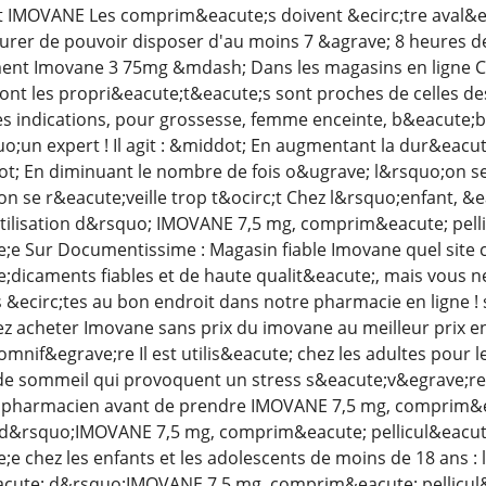
IMOVANE Les comprim&eacute;s doivent &ecirc;tre aval&eacu
ssurer de pouvoir disposer d'au moins 7 &agrave; 8 heures 
nt Imovane 3 75mg &mdash; Dans les magasins en ligne 
ont les propri&eacute;t&eacute;s sont proches de celles d
s indications, pour grossesse, femme enceinte, b&eacute;b&
o;un expert ! Il agit : &middot; En augmentant la dur&eacut
; En diminuant le nombre de fois o&ugrave; l&rsquo;on se r
n se r&eacute;veille trop t&ocirc;t Chez l&rsquo;enfant, 
tilisation d&rsquo; IMOVANE 7,5 mg, comprim&eacute; pelli
 Sur Documentissime : Magasin fiable Imovane quel site ch
dicaments fiables et de haute qualit&eacute;, mais vous ne
s &ecirc;tes au bon endroit dans notre pharmacie en ligne
ez acheter Imovane sans prix du imovane au meilleur prix en
nif&egrave;re Il est utilis&eacute; chez les adultes pour 
e sommeil qui provoquent un stress s&eacute;v&egrave;re
pharmacien avant de prendre IMOVANE 7,5 mg, comprim&eac
n d&rsquo;IMOVANE 7,5 mg, comprim&eacute; pellicul&eacut
chez les enfants et les adolescents de moins de 18 ans : l
eacute; d&rsquo;IMOVANE 7,5 mg, comprim&eacute; pellicul