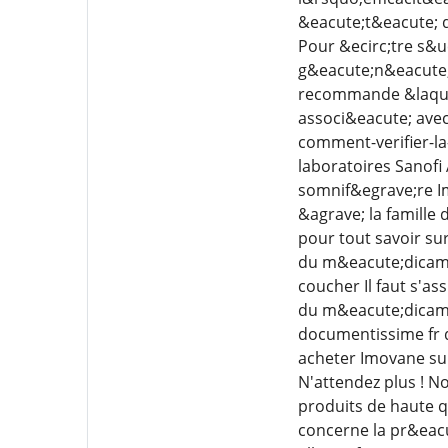
&eacute;t&eacute; d
Pour &ecirc;tre s&uc
g&eacute;n&eacute;
recommande &laquo;
associ&eacute; avec
comment-verifier-la
laboratoires Sanofi
somnif&egrave;re Im
&agrave; la famille
pour tout savoir su
du m&eacute;dicame
coucher Il faut s'a
du m&eacute;dicame
documentissime fr 
acheter Imovane sur
N'attendez plus ! N
produits de haute q
concerne la pr&eac