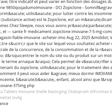
grave; titre indicatif et peut varier en fonction des dosage
lone 9850qoqadumoImovane - DCI Zopiclone - Somnif&egrave;
prim&eacute; utilis&eacute; pour lutter contre les insomni
i (substance active) est le Zopiclone, est un m&eacute;dica
nes Chez Sleepie, nous vous avons pr&eacute;par&eacute; u
et --- sante fr medicament zopiclone imovane-7-5-mg-comp
asin-fiable-imovane -acheter-imo Aug 22, 2025 &middot; V&
;tre s&ucirc;r que le site sur lequel vous souhaitez acheter u
rale de la concurrence, de la consommation et de la r&eac
 d&rsquo;entrer le nom du site ou du produit sur un mot
 le terme arnaque &raquo; Cela permet de v&eacute;rifier
ntenant du zopiclone, utilis&eacute; pour le traitement des
omment il peut vous aider &agrave; mieux dormir IMOVANE :
ceinte, b&eacute;b&eacute;, enfant, alcool ainsi que l&rsquo
imovane-375mg php
na
Tablets Imovane
Snelle bezorging Citalopram
zithromax ti
ettet lovlig
ance