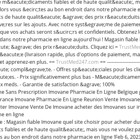
 m&eacute;dicaments fiables et de haute qualit&eacute;, m
Alors vous &ecirc;tes au bon endroit dans notre pharmacie e
de haute qualit&eacute; &agrave; des prix r&eacute;duits.
e;res sur les ajouts. Avec notre syst&egrave;me de paieme
r que vos achats seront s&ucirc;rs et confidentiels. Obtene
 dans notre pharmacie en ligne aujourd'hui ! Magasin fiab
te; &agrave; des prix r&eacute;duits. Cliquez ici =
TrustMe
acute;e (livraison rapide, plus d'options de paiement, mai
et apprenez-en plus. ==
TrustMed247.com
== -----------------
te; compl&egrave;te. - Offres sp&eacute;ciales pour les clie
te;es. - Prix significativement plus bas - M&eacute;dicamen
rix meds. - Garantie de satisfaction &agrave; 100%
Sans Prescription Imovane Pharmacie En Ligne Belgique 
rance Imovane Pharmacie En Ligne Reunion Vente Imovane 
ter Imovane Vente De Imovane acheter des Imovanes sur 
e en ligne
: Magasin fiable Imovane quel site choisir pour acheter du
fiables et de haute qualit&eacute;, mais vous ne voulez pa
es au bon endroit dans notre pharmacie en ligne !Feb 6, 20