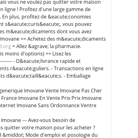
ais vous ne voulez pas quitter votre maison
n ligne ! Profitez d'une large gamme de
 En plus, profitez de &eacute;conomies
nt s&eacute;curis&eacute;, vous pouvez
z les m&eacute;dicaments dont vous avez
le Imovane == Achetez des m&eacute;dicaments
d.org
= Allez &agrave; la pharmacie.
s moins d'options) == Lisez les
------------ - D&eacute;livrance rapide et
nts r&eacute;guliers. - Transactions en ligne
ts d&eacute;taill&eacute;s. - Emballage
generique Imovane Vente Imovane Pas Cher
France Imovane En Vente Prix Prix Imovane
internet Imovane Sans Ordonnance Ventre
 Imovane --- Avez-vous besoin de
s quitter votre maison pour les acheter ?
23 &middot; Mode d'emploi et posologie du