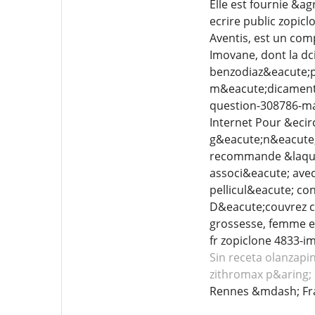
Elle est fournie &a
ecrire public zopic
Aventis, est un com
Imovane, dont la dc
benzodiaz&eacute;pi
m&eacute;dicament, 
question-308786-mag
Internet Pour &ecirc
g&eacute;n&eacute;
recommande &laquo;
associ&eacute; avec
pellicul&eacute; co
D&eacute;couvrez c
grossesse, femme en
fr zopiclone 4833-
Sin receta olanzapi
zithromax p&aring; n
Rennes &mdash; Fr