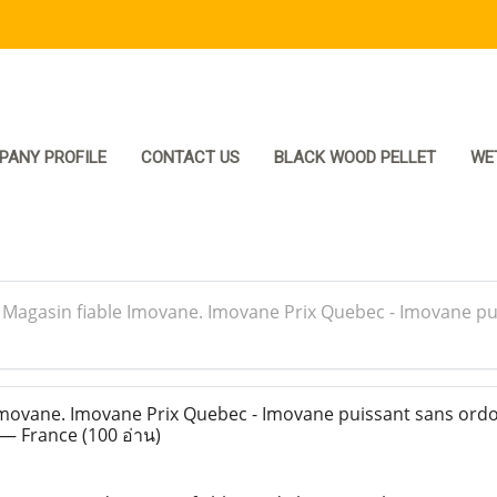
PANY PROFILE
CONTACT US
BLACK WOOD PELLET
WE
>
Magasin fiable Imovane. Imovane Prix Quebec - Imovane p
movane. Imovane Prix Quebec - Imovane puissant sans ord
 — France
(100 อ่าน)