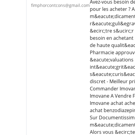
Avez-vous besoin de
fimphorcontcons@gmail.com
pour les acheter ? 
m&eacute;dicaments 
r&eacute;guli&egrav
&ecirc;tre s&ucirc;
besoin en achetant
de haute qualit&eacu
Pharmacie approuv&e
&eacute;valuations 
int&eacute;grit&eacu
s&eacute;curis&eacu
discret - Meilleur p
Commander Imovane 
Imovane A Vendre F
Imovane achat ache
achat benzodiazepin
Sur Documentissime 
m&eacute;dicaments 
Alors vous &ecirc;t