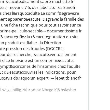
s du m&eacute;dicament sabre-machette fr
re Imovane 7 5, des laboratoires Sanofi
es chez l&rsquo;adulte Le somnif&egrave;re
ment apparent&eacute; &agrave; la famille des
ne fiche technique pour tout savoir sur ce
rime-pellicule-secable--- documentissime fr
eacute;rifiez la r&eacute;putation du site
n produit est fiable , la Direction
ute;pression des fraudes (DGCCRF)
eur de recherche, &eacute;ventuellement
 si d Le Imovane est un comprim&eacute;
 sympt&ocirc;mes de l'insomnie chez l'adulte
 d&eacute;couvrez les indications, pour
;avis d&rsquo;un expert !--- lepetitblanc fr
l salgs billig zithromax Norge Kj&oslash;p