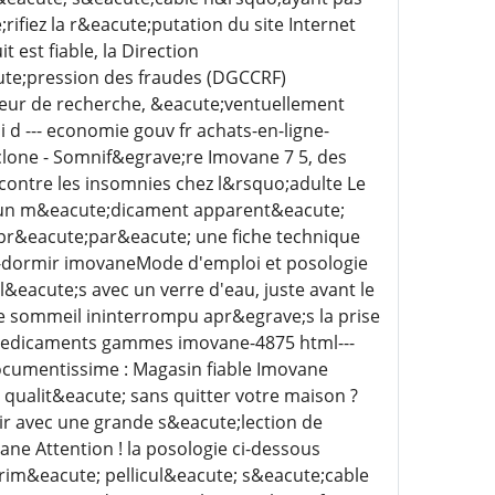
fiez la r&eacute;putation du site Internet
 est fiable, la Direction
ute;pression des fraudes (DGCCRF)
eur de recherche, &eacute;ventuellement
 d --- economie gouv fr achats-en-ligne-
clone - Somnif&egrave;re Imovane 7 5, des
 contre les insomnies chez l&rsquo;adulte Le
est un m&eacute;dicament apparent&eacute;
 pr&eacute;par&eacute; une fiche technique
ur-dormir imovaneMode d'emploi et posologie
acute;s avec un verre d'eau, juste avant le
de sommeil ininterrompu apr&egrave;s la prise
 medicaments gammes imovane-4875 html---
ocumentissime : Magasin fiable Imovane
qualit&eacute; sans quitter votre maison ?
oir avec une grande s&eacute;lection de
ne Attention ! la posologie ci-dessous
im&eacute; pellicul&eacute; s&eacute;cable