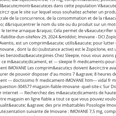
&eacute;montr&eacute;es dans cette population V&eacute;ri
irc;r que le site sur lequel vous souhaitez acheter un produit
rale de la concurrence, de la consommation et de la r&eac
 d&rsquo;entrer le nom du site ou du produit sur un mot
 le terme arnaque &raquo; Cela permet de v&eacute;rifier si
-fiabilite-dun-siteNov 29, 2024 &middot; Imovane - DCI Zopi
 Aventis, est un comprim&eacute; utilis&eacute; pour lutter
ovane , dont la dci (substance active) est le Zopiclone, 
 des benzodiaz&eacute;pines Chez Sleepie, nous vous avons
r ce m&eacute;dicament, et --- sleepie fr medicaments-po
nt IMOVANE Les comprim&eacute;s doivent &ecirc;tre aval&e
ssurer de pouvoir disposer d'au moins 7 &agrave; 8 heures 
nt --- doctissimo fr medicament-IMOVANE htm--- vidal fr
question-304577-magasin-fiable-imovane -quel-site-c Sur D
 internet --- Recherchez des m&eacute;dicaments de haute 
otre magasin en ligne fiable a tout ce que vous pouvez voul
ualit&eacute; &agrave; des prix imbattables Posologie Imova
ute;sentation suivante de Imovane : IMOVANE 7,5 mg, compr