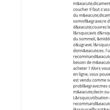
m&eacute;dicament 
coucher Il faut s'a
du m&eacute;dicame
somnif&egrave;re d
d&eacute;couvrez le
l&rsquo;avis d&rsqu
du sommeil, &middot
o&ugrave; l&rsquo;o
donn&eacute;es, l'u
recommand&eacute;e
besoin de m&eacute;
acheter ? Alors vou
en ligne, vous pouv
est vendu comme som
probl&egrave;mes d
m&eacute;decin ou 
L&rsquo;utilisatio
recommand&eacute;e 
l&rsquo;efficacit&