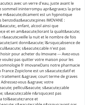
te;s avec un verre d'eau, juste avant le
de sommeil ininterrompu apr&egrave;s la prise
Ce m&eacute;dicament est un hypnotique
es benzodiaz&eacute;pines IMOVANE :
eacute;, enfant, alcool ainsi que
e;e et en am&eacute;liorant la qualit&eacute;
&eacute;veille la nuit et le nombre de fois
&eacute;tant donn&eacute; l&rsquo;absence de
cul&eacute; s&eacute;cable n'est pas
oisir pour acheter du Imovane --- Avez-vous
 voulez pas quitter votre maison pour les
 ! somnologie fr imovaneDans notre pharmacie
 France Zopiclone est un s&eacute;datif et
le traitement &agrave; court terme de graves
 Adressez-vous &agrave; votre
ute; pellicul&eacute; s&eacute;cable
e; s&eacute;cable n&rsquo;est pas
a tol&eacute;rance et
&eacute; s&eacute;cable n&rsquo;ayant pas