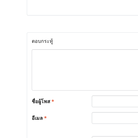
ตอบกระทู้
ชื่อผู้โพส
*
อีเมล
*