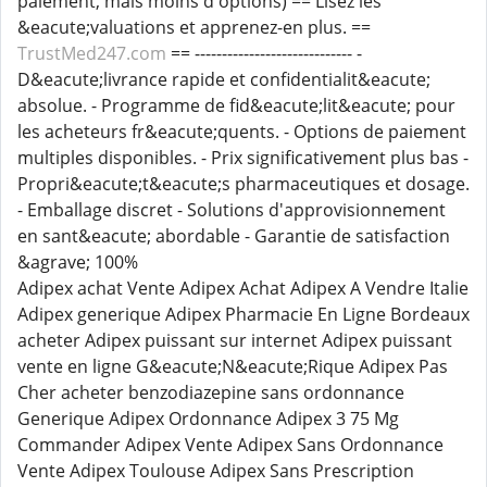
paiement, mais moins d'options) == Lisez les
&eacute;valuations et apprenez-en plus. ==
TrustMed247.com
== ----------------------------- -
D&eacute;livrance rapide et confidentialit&eacute;
absolue. - Programme de fid&eacute;lit&eacute; pour
les acheteurs fr&eacute;quents. - Options de paiement
multiples disponibles. - Prix significativement plus bas -
Propri&eacute;t&eacute;s pharmaceutiques et dosage.
- Emballage discret - Solutions d'approvisionnement
en sant&eacute; abordable - Garantie de satisfaction
&agrave; 100%
Adipex achat Vente Adipex Achat Adipex A Vendre Italie
Adipex generique Adipex Pharmacie En Ligne Bordeaux
acheter Adipex puissant sur internet Adipex puissant
vente en ligne G&eacute;N&eacute;Rique Adipex Pas
Cher acheter benzodiazepine sans ordonnance
Generique Adipex Ordonnance Adipex 3 75 Mg
Commander Adipex Vente Adipex Sans Ordonnance
Vente Adipex Toulouse Adipex Sans Prescription