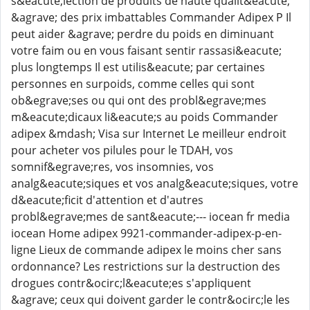
s&eacute;lection de produits de haute qualit&eacute;
&agrave; des prix imbattables Commander Adipex P Il
peut aider &agrave; perdre du poids en diminuant
votre faim ou en vous faisant sentir rassasi&eacute;
plus longtemps Il est utilis&eacute; par certaines
personnes en surpoids, comme celles qui sont
ob&egrave;ses ou qui ont des probl&egrave;mes
m&eacute;dicaux li&eacute;s au poids Commander
adipex &mdash; Visa sur Internet Le meilleur endroit
pour acheter vos pilules pour le TDAH, vos
somnif&egrave;res, vos insomnies, vos
analg&eacute;siques et vos analg&eacute;siques, votre
d&eacute;ficit d'attention et d'autres
probl&egrave;mes de sant&eacute;--- iocean fr media
iocean Home adipex 9921-commander-adipex-p-en-
ligne Lieux de commande adipex le moins cher sans
ordonnance? Les restrictions sur la destruction des
drogues contr&ocirc;l&eacute;es s'appliquent
&agrave; ceux qui doivent garder le contr&ocirc;le les