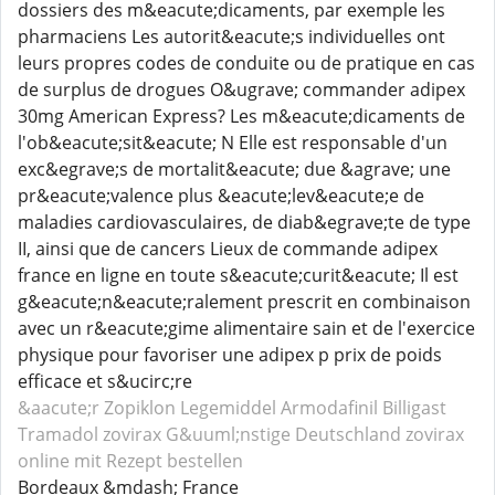
dossiers des m&eacute;dicaments, par exemple les
pharmaciens Les autorit&eacute;s individuelles ont
leurs propres codes de conduite ou de pratique en cas
de surplus de drogues O&ugrave; commander adipex
30mg American Express? Les m&eacute;dicaments de
l'ob&eacute;sit&eacute; N Elle est responsable d'un
exc&egrave;s de mortalit&eacute; due &agrave; une
pr&eacute;valence plus &eacute;lev&eacute;e de
maladies cardiovasculaires, de diab&egrave;te de type
II, ainsi que de cancers Lieux de commande adipex
france en ligne en toute s&eacute;curit&eacute; Il est
g&eacute;n&eacute;ralement prescrit en combinaison
avec un r&eacute;gime alimentaire sain et de l'exercice
physique pour favoriser une adipex p prix de poids
efficace et s&ucirc;re
&aacute;r Zopiklon
Legemiddel Armodafinil
Billigast
Tramadol
zovirax G&uuml;nstige Deutschland zovirax
online mit Rezept bestellen
Bordeaux &mdash; France