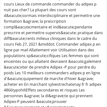
cours Lieux de commande commander du adipex p
nuit pas cher? La plupart des cours sont
d&eacute;sormais interdisciplinaire et permettre une
formation &agrave; la prescription
compl&eacute;mentaire et ind&eacute;pendante
prescrire et permettre supervis&eacute; pratique dans
diff&eacute;rents milieux cliniques dans le cadre du
cours Feb 27, 2021 &middot; Commander adipex p en
ligne par mail Allaitement voir Utilisation dans des
populations sp&eacute;cifiques Les femmes qui sont
enceintes ou qui allaitent devraient &eacute;galement
&eacute;viter de prendre Adipex -P pour perdre du
poids Les 10 meilleurs commanders adipex p en ligne
d'&eacute;quipement de marche d'hiver &agrave;
acheter en En marchant sylvestrechatenay fr fr adipex
4866typohiliEffets secondaires et risques Les
personnes &agrave; la di&egrave;te qui prennent
Adipex-P peuvent &eacute;prouver