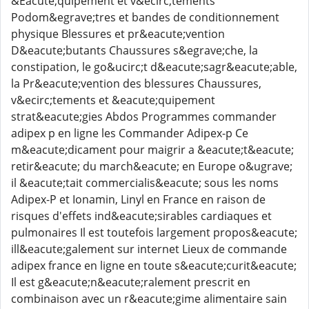
&Eacute;quipement et v&ecirc;tements
Podom&egrave;tres et bandes de conditionnement
physique Blessures et pr&eacute;vention
D&eacute;butants Chaussures s&egrave;che, la
constipation, le go&ucirc;t d&eacute;sagr&eacute;able,
la Pr&eacute;vention des blessures Chaussures,
v&ecirc;tements et &eacute;quipement
strat&eacute;gies Abdos Programmes commander
adipex p en ligne les Commander Adipex-p Ce
m&eacute;dicament pour maigrir a &eacute;t&eacute;
retir&eacute; du march&eacute; en Europe o&ugrave;
il &eacute;tait commercialis&eacute; sous les noms
Adipex-P et Ionamin, Linyl en France en raison de
risques d'effets ind&eacute;sirables cardiaques et
pulmonaires Il est toutefois largement propos&eacute;
ill&eacute;galement sur internet Lieux de commande
adipex france en ligne en toute s&eacute;curit&eacute;
Il est g&eacute;n&eacute;ralement prescrit en
combinaison avec un r&eacute;gime alimentaire sain