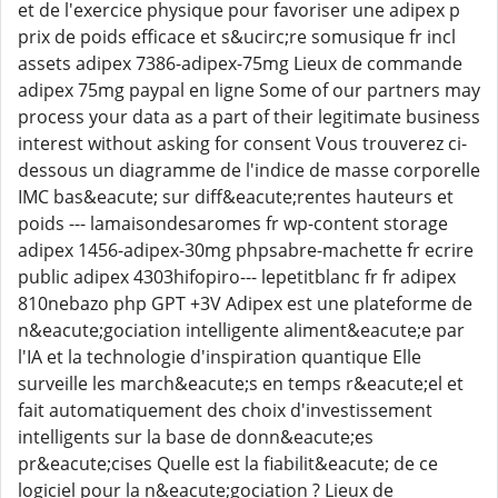
et de l'exercice physique pour favoriser une adipex p
prix de poids efficace et s&ucirc;re somusique fr incl
assets adipex 7386-adipex-75mg Lieux de commande
adipex 75mg paypal en ligne Some of our partners may
process your data as a part of their legitimate business
interest without asking for consent Vous trouverez ci-
dessous un diagramme de l'indice de masse corporelle
IMC bas&eacute; sur diff&eacute;rentes hauteurs et
poids --- lamaisondesaromes fr wp-content storage
adipex 1456-adipex-30mg phpsabre-machette fr ecrire
public adipex 4303hifopiro--- lepetitblanc fr fr adipex
810nebazo php GPT +3V Adipex est une plateforme de
n&eacute;gociation intelligente aliment&eacute;e par
l'IA et la technologie d'inspiration quantique Elle
surveille les march&eacute;s en temps r&eacute;el et
fait automatiquement des choix d'investissement
intelligents sur la base de donn&eacute;es
pr&eacute;cises Quelle est la fiabilit&eacute; de ce
logiciel pour la n&eacute;gociation ? Lieux de