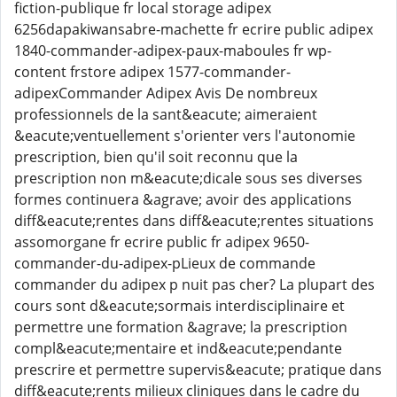
fiction-publique fr local storage adipex
6256dapakiwansabre-machette fr ecrire public adipex
1840-commander-adipex-paux-maboules fr wp-
content frstore adipex 1577-commander-
adipexCommander Adipex Avis De nombreux
professionnels de la sant&eacute; aimeraient
&eacute;ventuellement s'orienter vers l'autonomie
prescription, bien qu'il soit reconnu que la
prescription non m&eacute;dicale sous ses diverses
formes continuera &agrave; avoir des applications
diff&eacute;rentes dans diff&eacute;rentes situations
assomorgane fr ecrire public fr adipex 9650-
commander-du-adipex-pLieux de commande
commander du adipex p nuit pas cher? La plupart des
cours sont d&eacute;sormais interdisciplinaire et
permettre une formation &agrave; la prescription
compl&eacute;mentaire et ind&eacute;pendante
prescrire et permettre supervis&eacute; pratique dans
diff&eacute;rents milieux cliniques dans le cadre du