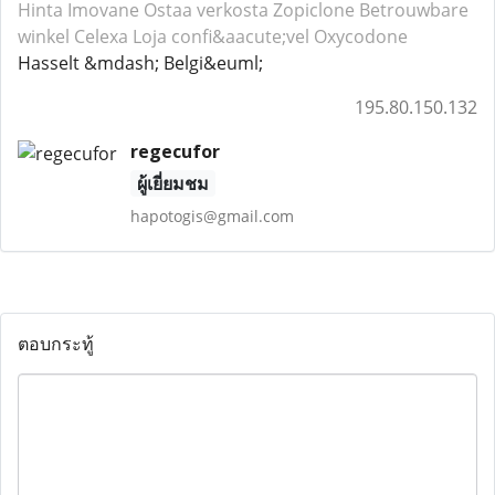
Hinta Imovane
Ostaa verkosta Zopiclone
Betrouwbare
winkel Celexa
Loja confi&aacute;vel Oxycodone
Hasselt &mdash; Belgi&euml;
195.80.150.132
regecufor
ผู้เยี่ยมชม
hapotogis@gmail.com
ตอบกระทู้