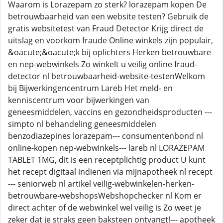
Waarom is Lorazepam zo sterk? lorazepam kopen De
betrouwbaarheid van een website testen? Gebruik de
gratis websitetest van Fraud Detector Krijg direct de
uitslag en voorkom fraude Online winkels zijn populair,
&oacute;&oacute;k bij oplichters Herken betrouwbare
en nep-webwinkels Zo winkelt u veilig online fraud-
detector nl betrouwbaarheid-website-testenWelkom
bij Bijwerkingencentrum Lareb Het meld- en
kenniscentrum voor bijwerkingen van
geneesmiddelen, vaccins en gezondheidsproducten ---
simpto nl behandeling geneesmiddelen
benzodiazepines lorazepam--- consumentenbond nl
online-kopen nep-webwinkels--- lareb nl LORAZEPAM
TABLET 1MG, dit is een receptplichtig product U kunt
het recept digitaal indienen via mijnapotheek nl recept
--- seniorweb nl artikel veilig-webwinkelen-herken-
betrouwbare-webshopsWebshopchecker nl Kom er
direct achter of de webwinkel wel veilig is Zo weet je
zeker dat je straks geen baksteen ontvangt!--- apotheek