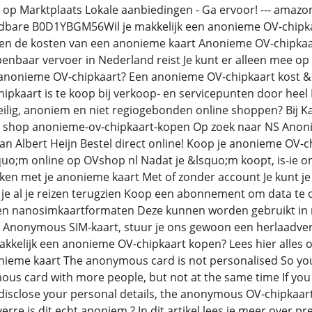
p Marktplaats Lokale aanbiedingen - Ga ervoor! --- amazon 
are B0D1YBGM56Wil je makkelijk een anonieme OV-chipkaart
 en de kosten van een anonieme kaart Anonieme OV-chipkaar
penbaar vervoer in Nederland reist Je kunt er alleen mee op
n anonieme OV-chipkaart? Een anonieme OV-chipkaart kost 
pkaart is te koop bij verkoop- en servicepunten door heel 
veilig, anoniem en niet regiogebonden online shoppen? Bij Ka
l shop anonieme-ov-chipkaart-kopen Op zoek naar NS Anonie
an Albert Heijn Bestel direct online! Koop je anonieme OV-c
quo;m online op OVshop nl Nadat je &lsquo;m koopt, is-ie on
ken met je anonieme kaart Met of zonder account Je kunt j
 je al je reizen terugzien Koop een abonnement om data t
 en nanosimkaartformaten Deze kunnen worden gebruikt in
je Anonymous SIM-kaart, stuur je ons gewoon een herlaadve
akkelijk een anonieme OV-chipkaart kopen? Lees hier alles o
nieme kaart The anonymous card is not personalised So you
us card with more people, but not at the same time If you oc
disclose your personal details, the anonymous OV-chipkaart 
rre is dit echt anoniem ? In dit artikel lees je meer over p