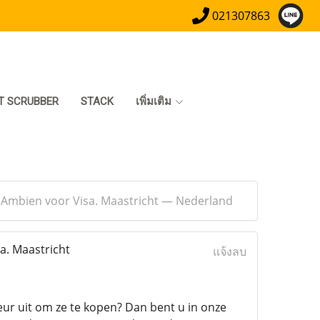
021307863
T SCRUBBER
STACK
เพิ่มเติม
 Ambien voor Visa. Maastricht — Nederland
. Maastricht
แจ้งลบ
eur uit om ze te kopen? Dan bent u in onze