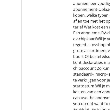
anoniem eenvoudig o
abonnement-Oplaadb
kopen, welke typen
af en toe met het o
tarief Wat kost ee
Een anonieme OV-chi
ov-chipkaartWil je 
tegoed --- ovshop n
grote assortiment v
buurt Of bestel &ls
kunt declaraties ma
chipaccount Zo kun
standaard-, micro-
te verkrijgen voor 
startdatum Wil je m
kosten van een ano
can use the anonymo
you do not want to 
&middot; En in hoeve