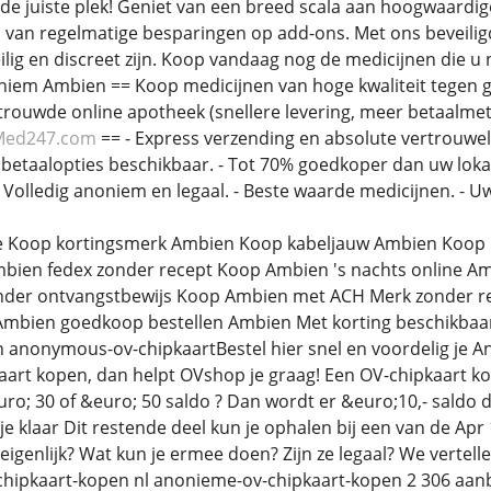
de juiste plek! Geniet van een breed scala aan hoogwaardig
 van regelmatige besparingen op add-ons. Met ons beveiligd
lig en discreet zijn. Koop vandaag nog de medicijnen die u 
iem Ambien == Koop medicijnen van hoge kwaliteit tegen ge
trouwde online apotheek (snellere levering, meer betaalme
Med247.com
== - Express verzending en absolute vertrouweli
 betaalopties beschikbaar. - Tot 70% goedkoper dan uw loka
 Volledig anoniem en legaal. - Beste waarde medicijnen. - U
 Koop kortingsmerk Ambien Koop kabeljauw Ambien Koop k
bien fedex zonder recept Koop Ambien 's nachts online 
nder ontvangstbewijs Koop Ambien met ACH Merk zonder r
n Ambien goedkoop bestellen Ambien Met korting beschikbaa
en anonymous-ov-chipkaartBestel hier snel en voordelig je A
rt kopen, dan helpt OVshop je graag! Een OV-chipkaart ko
uro; 30 of &euro; 50 saldo ? Dan wordt er &euro;10,- saldo d
 je klaar Dit restende deel kun je ophalen bij een van de A
igenlijk? Wat kun je ermee doen? Zijn ze legaal? We vertell
v-chipkaart-kopen nl anonieme-ov-chipkaart-kopen 2 306 aan