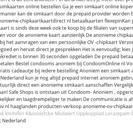
imkaarten online bestellen Ga je een simkaart online kopen
manier kan de simkaart door de prepaid provider worden
onieme-chipkaartkaartdirect nl betaalkaarten flexepinKan j
art is sinds deze week ook te koop bij de filialen van supe
en voor de anonieme kaart aanzienlijk De anonieme chipka
 bij het aanvragen van een persoonlijke OV -chipkaart Verz
goed en hervat direct je gesprekken Het is eenvoudig: kies j
onkrediet is binnen 30 seconden opgeladen De prepaid betaal
etalen Bestel condooms anoniem bij CondoomOnline nl Voor 
ratis cadeautje bij iedere bestelling Anoniem een simkaart 
 Nederland kun je nog altijd prepaid internet anoniem gebr
natuurlijk direct een anonieme simkaart aanschaffen Vergeli
 aan! Safe Shops is ontstaan uit Condoom- Anoniem , opgeric
ijker en laagdrempeliger te maken De communicatie is altij
bs-ov nl haaglanden producten-verkoop anonieme-ov-chipka
ě klomifen
K&oslash;be Modalert
Uppkopplad Lorazepam
; Nederland