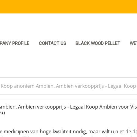
PANY PROFILE
CONTACT US
BLACK WOOD PELLET
WE
>
Koop anoniem Ambien. Ambien verkoopprijs - Legaal Koop
ien. Ambien verkoopprijs - Legaal Koop Ambien voor Visa
าน)
 medicijnen van hoge kwaliteit nodig, maar wilt u niet de d