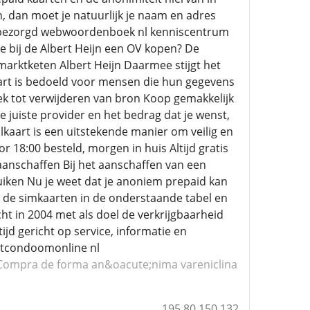
, dan moet je natuurlijk je naam en adres
 bezorgd webwoordenboek nl kenniscentrum
e bij de Albert Heijn een OV kopen? De
rmarktketen Albert Heijn Daarmee stijgt het
art is bedoeld voor mensen die hun gegevens
oek tot verwijderen van bron Koop gemakkelijk
e juiste provider en het bedrag dat je wenst,
kaart is een uitstekende manier om veilig en
18:00 besteld, morgen in huis Altijd gratis
aanschaffen Bij het aanschaffen van een
uiken Nu je weet dat je anoniem prepaid kan
jk de simkaarten in de onderstaande tabel en
ht in 2004 met als doel de verkrijgbaarheid
d gericht op service, informatie en
artcondoomonline nl
Compra de forma an&oacute;nima vareniclina
195.80.150.132