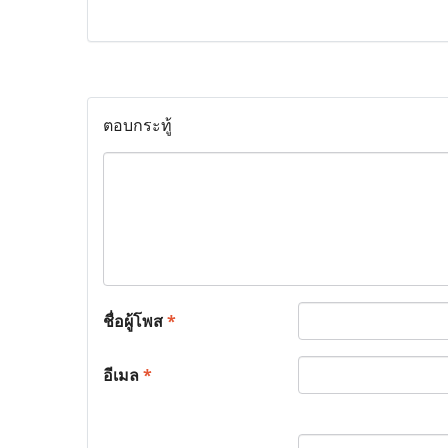
ตอบกระทู้
ชื่อผู้โพส
*
อีเมล
*