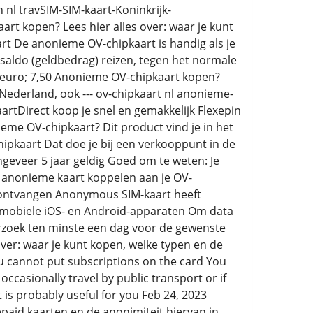
nl travSIM-SIM-kaart-Koninkrijk-
 kopen? Lees hier alles over: waar je kunt
t De anonieme OV-chipkaart is handig als je
 saldo (geldbedrag) reizen, tegen het normale
&euro; 7,50 Anonieme OV-chipkaart kopen?
Nederland, ook --- ov-chipkaart nl anonieme-
artDirect koop je snel en gemakkelijk Flexepin
me OV-chipkaart? Dit product vind je in het
hipkaart Dat doe je bij een verkooppunt in de
geveer 5 jaar geldig Goed om te weten: Je
e anonieme kaart koppelen aan je OV-
e ontvangen Anonymous SIM-kaart heeft
 mobiele iOS- en Android-apparaten Om data
rzoek ten minste een dag voor de gewenste
ver: waar je kunt kopen, welke typen en de
 cannot put subscriptions on the card You
casionally travel by public transport or if
is probably useful for you Feb 24, 2023
repaid kaarten en de anonimiteit hiervan in