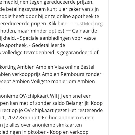
e medicijnen tegen gereduceerde prijzen.
e betalingssysteem kunt u er zeker van zijn
nodig heeft door bij onze online apotheek te
reduceerde prijzen. Klik hier =
TrustMed.org
thoden, maar minder opties) == Ga naar de
jkheid. - Speciale aanbiedingen voor vaste
le apotheek. - Gedetailleerde
w volledige tevredenheid is gegarandeerd of
orting Ambien Ambien Visa online Bestel
Ambien verkoopprijs Ambien Rembours zonder
ecept Ambien Veiligste manier om Ambien
r
nonieme OV-chipkaart Wil jij een snel een
pen kan met of zonder saldo Belangrijk: Koop
irect op je OV-chipkaart gezet Het resterende
pr 11, 2022 &middot; En hoe anoniem is een
en je alles over anonieme simkaarten
biedingen in oktober - Koop en verkoop