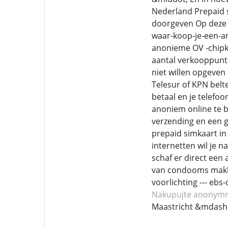
Nederland Prepaid s
doorgeven Op deze 
waar-koop-je-een-an
anonieme OV -chipka
aantal verkooppunt
niet willen opgeven
Telesur of KPN belte
betaal en je telefo
anoniem online te b
verzending en een g
prepaid simkaart in
internetten wil je 
schaf er direct een
van condooms makkel
voorlichting --- e
Nakupujte anonymn
Maastricht &mdash