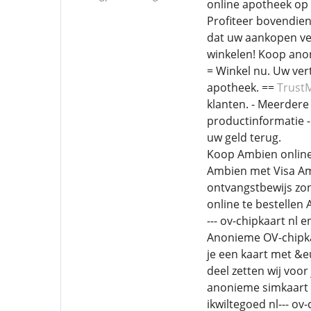
online apotheek op 
Profiteer bovendien
dat uw aankopen vei
winkelen! Koop anon
= Winkel nu. Uw ver
apotheek. ==
Trust
klanten. - Meerdere
productinformatie -
uw geld terug.
Koop Ambien online
Ambien met Visa Am
ontvangstbewijs zo
online te bestelle
--- ov-chipkaart nl 
Anonieme OV-chipkaa
je een kaart met &e
deel zetten wij voor
anonieme simkaart e
ikwiltegoed nl--- o