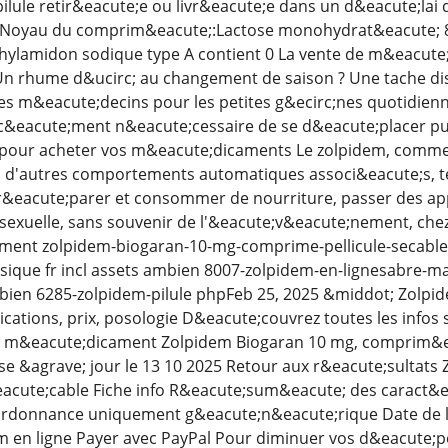
ilule retir&eacute;e ou livr&eacute;e dans un d&eacute;lai d
sNoyau du comprim&eacute;:Lactose monohydrat&eacute; 83 
ylamidon sodique type A contient 0 La vente de m&eacute;
Un rhume d&ucirc; au changement de saison ? Une tache dis
les m&eacute;decins pour les petites g&ecirc;nes quotidien
orc&eacute;ment n&eacute;cessaire de se d&eacute;placer puis
 pour acheter vos m&eacute;dicaments Le zolpidem, comme 
'autres comportements automatiques associ&eacute;s, tel
eacute;parer et consommer de nourriture, passer des app
 sexuelle, sans souvenir de l'&eacute;v&eacute;nement, chez
cament zolpidem-biogaran-10-mg-comprime-pellicule-secabl
que fr incl assets ambien 8007-zolpidem-en-lignesabre-mac
ambien 6285-zolpidem-pilule phpFeb 25, 2025 &middot; Zolp
cations, prix, posologie D&eacute;couvrez toutes les infos
le m&eacute;dicament Zolpidem Biogaran 10 mg, comprim&ea
se &agrave; jour le 13 10 2025 Retour aux r&eacute;sult
eacute;cable Fiche info R&eacute;sum&eacute; des caract&e
rdonnance uniquement g&eacute;n&eacute;rique Date de l'a
n ligne Payer avec PayPal Pour diminuer vos d&eacute;pen