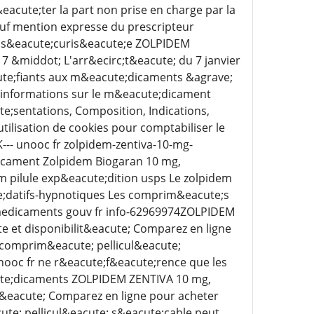
acute;ter la part non prise en charge par la
auf mention expresse du prescripteur
e s&eacute;curis&eacute;e ZOLPIDEM
 &middot; L'arr&ecirc;t&eacute; du 7 janvier
cute;fiants aux m&eacute;dicaments &agrave;
s informations sur le m&eacute;dicament
;sentations, Composition, Indications,
tilisation de cookies pour comptabiliser le
OK--- unooc fr zolpidem-zentiva-10-mg-
dicament Zolpidem Biogaran 10 mg,
 pilule exp&eacute;dition usps Le zolpidem
e;datifs-hypnotiques Les comprim&eacute;s
 medicaments gouv fr info-62969974ZOLPIDEM
e et disponibilit&eacute; Comparez en ligne
comprim&eacute; pellicul&eacute;
nooc fr ne r&eacute;f&eacute;rence que les
cute;dicaments ZOLPIDEM ZENTIVA 10 mg,
it&eacute; Comparez en ligne pour acheter
e; pellicul&eacute; s&eacute;cable peut