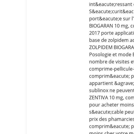
int&eacute;ressant 
S&eacute;curit&eacu
port&eacute;e sur 
BIOGARAN 10 mg, com
2017 porte applicat
base de zolpidem ad
ZOLPIDEM BIOGARAN 1
Posologie et mode En
nombre de visites et
comprime-pellicule
comprim&eacute; pe
appartient &agrave
sublinox ne peuven
ZENTIVA 10 mg, comp
pour acheter moins
s&eacute;cable peut
prix des phamarcie
comprim&eacute; pel
moins cher votre m