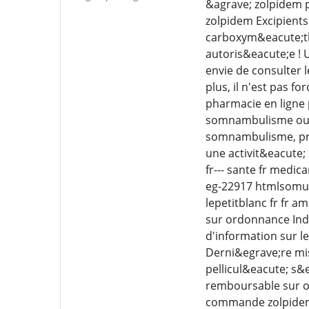
&agrave; zolpidem p
zolpidem Excipient
carboxym&eacute;th
autoris&eacute;e ! 
envie de consulter 
plus, il n'est pas f
pharmacie en ligne
somnambulisme ou d
somnambulisme, pr&
une activit&eacute;
fr--- sante fr medi
eg-22917 htmlsomusi
lepetitblanc fr fr 
sur ordonnance Indi
d'information sur 
Derni&egrave;re mi
pellicul&eacute; s&
remboursable sur o
commande zolpidem e