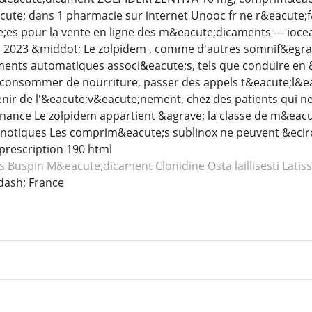
cute; dans 1 pharmacie sur internet Unooc fr ne r&eacute;
;es pour la vente en ligne des m&eacute;dicaments --- ioc
 2023 &middot; Le zolpidem , comme d'autres somnif&egra
ents automatiques associ&eacute;s, tels que conduire en
 consommer de nourriture, passer des appels t&eacute;l&ea
enir de l'&eacute;v&eacute;nement, chez des patients qui
nnance Le zolpidem appartient &agrave; la classe de m&eac
notiques Les comprim&eacute;s sublinox ne peuvent &ecirc;
rescription 190 html
s Buspin
M&eacute;dicament Clonidine
Osta laillisesti Latis
ash; France