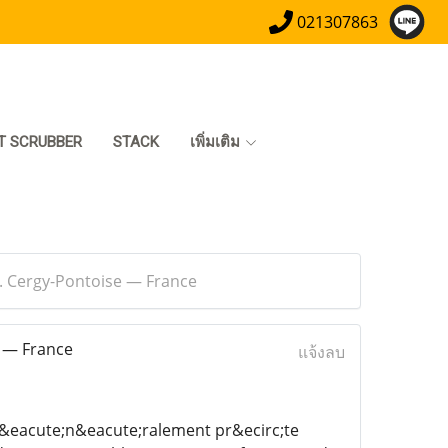
021307863
T SCRUBBER
STACK
เพิ่มเติม
. Cergy-Pontoise — France
 — France
แจ้งลบ
g&eacute;n&eacute;ralement pr&ecirc;te