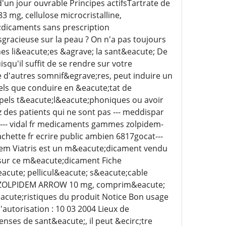
'un jour ouvrable Principes actifsTartrate de
mg, cellulose microcristalline,
dicaments sans prescription
gracieuse sur la peau ? On n'a pas toujours
nes li&eacute;es &agrave; la sant&eacute; De
qu'il suffit de se rendre sur votre
d'autres somnif&egrave;res, peut induire un
s que conduire en &eacute;tat de
els t&eacute;l&eacute;phoniques ou avoir
 des patients qui ne sont pas --- meddispar
e--- vidal fr medicaments gammes zolpidem-
hette fr ecrire public ambien 6817gocat---
idem Viatris est un m&eacute;dicament vendu
 sur ce m&eacute;dicament Fiche
cute; pellicul&eacute; s&eacute;cable
ats ZOLPIDEM ARROW 10 mg, comprim&eacute;
acute;ristiques du produit Notice Bon usage
utorisation : 10 03 2004 Lieux de
ses de sant&eacute;, il peut &ecirc;tre