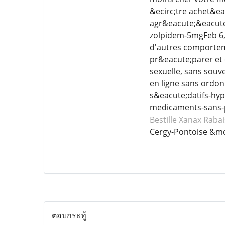
&ecirc;tre achet&ea
agr&eacute;&eacute
zolpidem-5mgFeb 6,
d'autres comportem
pr&eacute;parer et
sexuelle, sans souv
en ligne sans ordo
s&eacute;datifs-hyp
medicaments-sans-p
Bestille Xanax
Rabai
Cergy-Pontoise &md
ตอบกระทู้