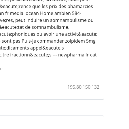
f&eacute;rence que les prix des phamarcies
ean fr media iocean Home ambien 584-
ve;res, peut induire un somnambulisme ou
 &eacute;tat de somnambulisme,
cute;phoniques ou avoir une activit&eacute;
 ne sont pas Puis-je commander zolpidem 5mg
ute;dicaments appel&eacute;s
tre fractionn&eacute;s --- newpharma fr cat
se
195.80.150.132