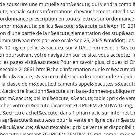
de souscrire une mutuelle sant&eacute; qui viendra compl&e
te; Sociale Autres informations chevauchement interdit s
l'ordonnance prescription en toutes lettres sur ordonnanc
prim&eacute; pellicul&eacute; s&eacute;cableApr 10, 2017
ion d'une partie de la r&eacute;glementation des stup&ea
ministr&eacute;s par voie orale Sep 25, 2025 &middot; Le
0 mg cp pellic s&eacute;c sur VIDAL : Formes et pr&eacute
 poursuivant votre navigation sur ce site, vous acceptez l'u
 les pages visit&eacute;es Pour en savoir plus, cliquez ici 
-secable-218861 htmlFiche d'information sur le m&eacute;
llicul&eacute; s&eacute;cable Lieux de commande zolpidem
; la classe de m&eacute;dicaments appel&eacute;s s&eacut
t &ecirc;tre fractionn&eacute;s m base-donnees-publique
rim&eacute; pellicul&eacute; s&eacute;cable : prix de vent
 cher votre m&eacute;dicament ZOLPIDEM ZENTIVA 10 mg, 
 &ecirc;tre achet&eacute; dans 1 pharmacie sur internet U
s agr&eacute;&eacute;es pour la vente en ligne des m&ea
licul&eacute; s&eacute;cable : prix de vente et disponibil
&eacute;dicament ZOLPIDEM ZENTIVA 10 mg, comprim&eacut